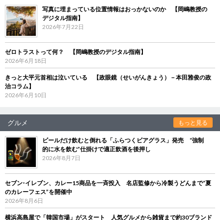
写真に埋まっている位置情報はおっかないのか 【岡嶋教授の
デジタル指南】
2026年7月22日
ゼロトラストって何？ 【岡嶋教授のデジタル指南】
2026年6月18日
きっと大平元首相は泣いている 【政眼鏡（せいがんきょう）－本田雅俊の政
治コラム】
2026年6月10日
グルメ
もっと見る
ビールだけ飲むと倒れる「ふらつくビアグラス」発売 “強制
的に水を飲む”仕掛けで適正飲酒を後押し
2026年8月7日
セブン‐イレブン、カレー15商品を一斉投入 名店監修から冷製うどんまで“夏
のカレーフェス”を開催中
2026年8月6日
横浜高島屋で「韓国市場」がスタート 人気グルメから雑貨まで約30ブランド