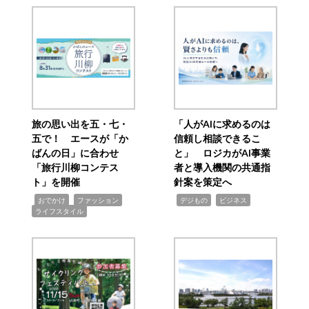
旅の思い出を五・七・
「人がAIに求めるのは
五で！ エースが「か
信頼し相談できるこ
ばんの日」に合わせ
と」 ロジカがAI事業
「旅行川柳コンテス
者と導入機関の共通指
ト」を開催
針案を策定へ
,
,
,
,
,
おでかけ
ファッション
デジもの
ビジネス
ライフスタイル