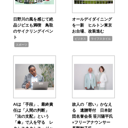
日野川の風を感じて絶
オールデイダイニング
品ジビエも満喫 鳥取
を一新 ヒルトン東京
のサイクリングイベン
お台場、改装進む
ト
,
,
ビジネス
ライフスタイル
,
スポーツ
AIは「手段」、最終責
故人の「想い」かなえ
任は「人間の判断」
る 遺贈寄付 日本財
「法の支配」という
団名誉会長 笹川陽平氏
「傘」で人を守る レ
×フリーアナウンサー