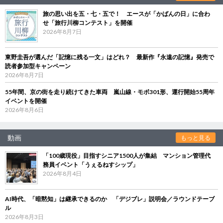
旅の思い出を五・七・五で！ エースが「かばんの日」に合わ
せ「旅行川柳コンテスト」を開催
2026年8月7日
東野圭吾が選んだ「記憶に残る一文」はどれ？ 最新作『永遠の記憶』発売で
読者参加型キャンペーン
2026年8月7日
55年間、京の街を走り続けてきた車両 嵐山線・モボ301形、運行開始55周年
イベントを開催
2026年8月6日
動画
もっと見る
「100歳現役」目指すシニア1500人が集結 マンション管理代
務員イベント「うぇるねすシップ」
2026年8月4日
AI時代、「暗黙知」は継承できるのか 「デジブレ」説明会／ラウンドテーブ
ル
2026年8月3日