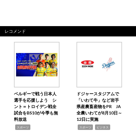
レコメンド
ベルギーで戦う日本人
ドジャースタジアムで
選手を応援しよう シ
「いわて牛」など岩手
ント＝トロイデン戦全
県産農畜産物をPR JA
試合をBS10が今季も無
全農いわてが8月10日～
料放送
12日に実施
,
,
,
スポーツ
スポーツ
ビジネス