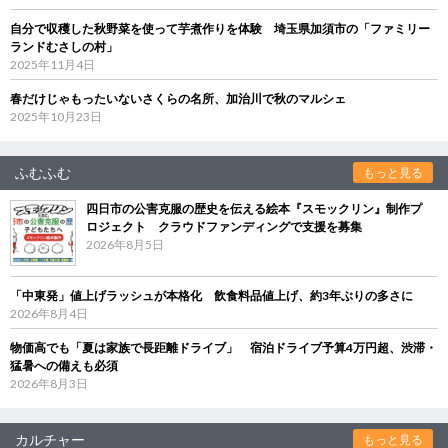
自分で収穫した秋野菜を使って芋煮作りを体験 埼玉県加須市の「ファミリー
ランドむさしの村」
2025年11月4日
春だけじゃもったいないさくらの名所、加治川で秋のマルシェ
2025年10月23日
ふむふむ
もっと見る
四日市の公害克服の歴史を伝える絵本『スモックリン』制作プ
ロジェクト クラウドファンディングで支援を募集
2026年8月5日
「中東発」値上げラッシュが本格化 飲食料品値上げ、約3年ぶりの多さに
2026年8月4日
物価高でも「夏は家族で長距離ドライブ」 宿泊ドライブ予算4万円超、渋滞・
猛暑への備えも必須
2026年8月3日
カルチャー
もっと見る