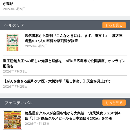
が集結
2026年8月5日
ヘルスケア
もっと見る
現代書林から新刊『こんなときには、まず、漢方！』 漢方三
考塾の15人の医師や薬剤師が執筆
2026年8月5日
重症筋無力症への正しい知識と理解を 8月8日広島市で公開講座、オンライン
配信も
2026年7月31日
【がんを生きる緩和ケア医・大橋洋平「足し算命」】天空を見上げて
2026年7月28日
フェスティバル
もっと見る
絶品屋台グルメが全国各地から大集結 “庶民派食フェス”第4
回「川口×絶品グルメビール＆日本酒祭り2026」を開催
2026年4月15日