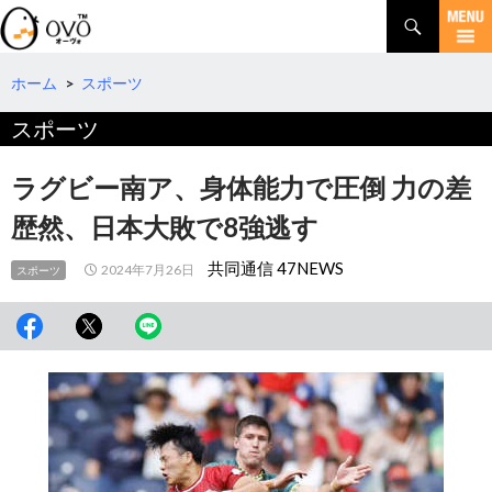
検
索
コ
ン
テ
ホーム
>
スポーツ
ン
スポーツ
ツ
へ
移
ラグビー南ア、身体能力で圧倒 力の差
動
歴然、日本大敗で8強逃す
共同通信 47NEWS
2024年7月26日
スポーツ