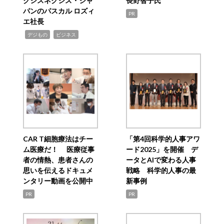
クシスネクシス・ジャ
長野智子氏
パンのパスカル ロズィ
PR
エ社長
,
,
デジもの
ビジネス
CAR T細胞療法はチー
「第4回科学的人事アワ
ム医療だ！ 医療従事
ード2025」を開催 デ
者の情熱、患者さんの
ータとAIで変わる人事
思いを伝えるドキュメ
戦略 科学的人事の最
ンタリー動画を公開中
新事例
PR
PR