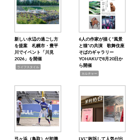
新しい水辺の過ごし方
6人の作家が描く“風景
を提案 札幌市・豊平
と猫”の共演 歌舞伎座
川でイベント「川見
そばのギャラリー
2026」を開催
YOHAKUで8月20日か
ら開催
,
ライフスタイル
,
カルチャー
弓ヶ浜（鳥取）が初勝
LVに敗訴して人気が出