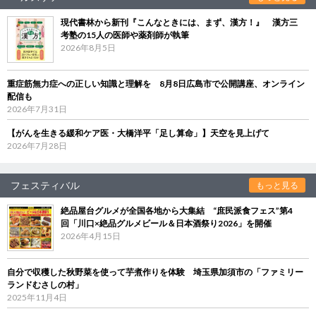
現代書林から新刊『こんなときには、まず、漢方！』 漢方三
考塾の15人の医師や薬剤師が執筆
2026年8月5日
重症筋無力症への正しい知識と理解を 8月8日広島市で公開講座、オンライン
配信も
2026年7月31日
【がんを生きる緩和ケア医・大橋洋平「足し算命」】天空を見上げて
2026年7月28日
フェスティバル
もっと見る
絶品屋台グルメが全国各地から大集結 “庶民派食フェス”第4
回「川口×絶品グルメビール＆日本酒祭り2026」を開催
2026年4月15日
自分で収穫した秋野菜を使って芋煮作りを体験 埼玉県加須市の「ファミリー
ランドむさしの村」
2025年11月4日