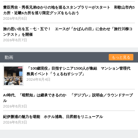
豊臣秀吉・秀長兄弟ゆかりの地を巡るスタンプラリーがスタート 和歌山市内5
カ所・近畿6カ所を巡り限定グッズをもらおう
2026年8月8日
旅の思い出を五・七・五で！ エースが「かばんの日」に合わせ「旅行川柳コ
ンテスト」を開催
2026年8月7日
動画
もっと見る
「100歳現役」目指すシニア1500人が集結 マンション管理代
務員イベント「うぇるねすシップ」
2026年8月4日
AI時代、「暗黙知」は継承できるのか 「デジブレ」説明会／ラウンドテーブ
ル
2026年8月3日
紀伊勝浦の魅力を堪能 ホテル浦島、日昇館をリニューアル
2026年8月3日