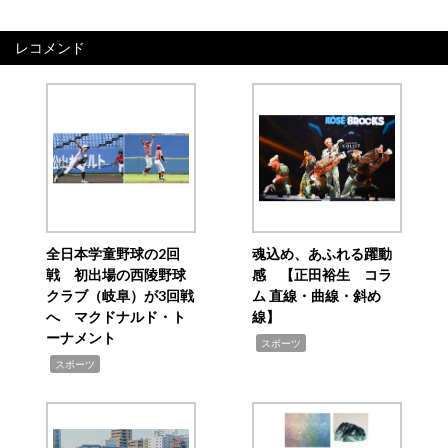
レコメンド
全日本学童野球の2回
魂込め、あふれる躍動
戦 初出場の西陵野球
感 【正田裕生 コラ
クラブ（岐阜）が3回戦
ム 直線・曲線・斜め
へ マクドナルド・ト
線】
ーナメント
,
スポーツ
,
スポーツ