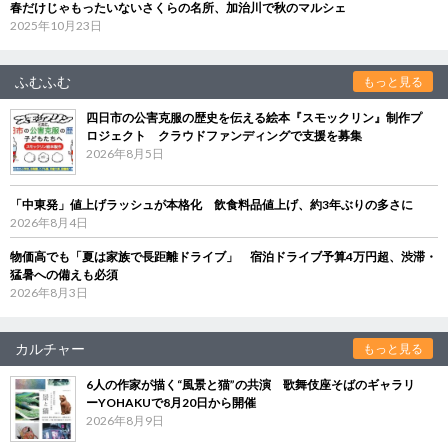
春だけじゃもったいないさくらの名所、加治川で秋のマルシェ
2025年10月23日
ふむふむ
もっと見る
四日市の公害克服の歴史を伝える絵本『スモックリン』制作プ
ロジェクト クラウドファンディングで支援を募集
2026年8月5日
「中東発」値上げラッシュが本格化 飲食料品値上げ、約3年ぶりの多さに
2026年8月4日
物価高でも「夏は家族で長距離ドライブ」 宿泊ドライブ予算4万円超、渋滞・
猛暑への備えも必須
2026年8月3日
カルチャー
もっと見る
6人の作家が描く“風景と猫”の共演 歌舞伎座そばのギャラリ
ーYOHAKUで8月20日から開催
2026年8月9日