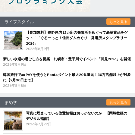
ライフスタイル
もっと見る
【参加無料】長野県内12カ所の発電所をめぐって豪華賞品をゲ
ット！「ぐるーっと！信州ダムめぐり 発電所スタンプラリー
2026」
2026年8月9日
新しい水辺の過ごし方を提案 札幌市・豊平川でイベント「川見2026」を開催
2026年8月9日
韓国旅行でau PAYを使うとPontaポイント最大20％還元！30万店舗以上が対象
に【9月30日まで】
2026年8月8日
まめ学
もっと見る
写真に埋まっている位置情報はおっかないのか 【岡嶋教授の
デジタル指南】
2026年7月22日