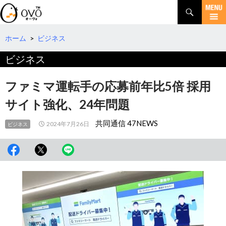
検
索
コ
ン
テ
ホーム
>
ビジネス
ン
ビジネス
ツ
へ
移
ファミマ運転手の応募前年比5倍 採用
動
サイト強化、24年問題
共同通信 47NEWS
2024年7月26日
ビジネス