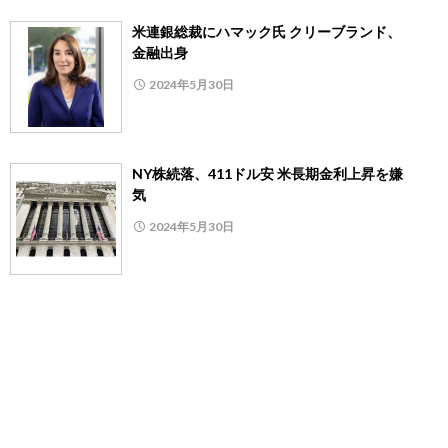
米連銀総裁にハマック氏 クリーブランド、
金融出身
2024年5月30日
NY株続落、411ドル安 米長期金利上昇を嫌
気
2024年5月30日