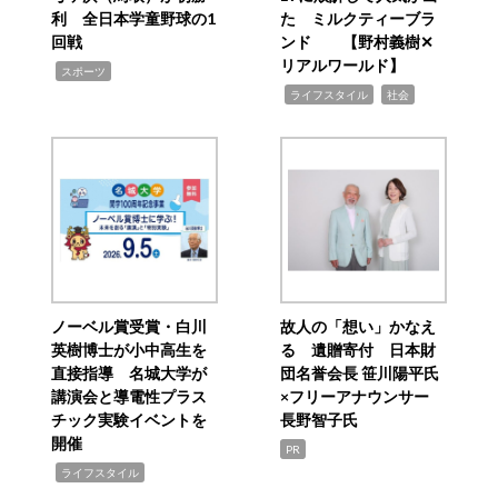
利 全日本学童野球の1
た ミルクティーブラ
回戦
ンド 【野村義樹✕
リアルワールド】
,
スポーツ
,
,
ライフスタイル
社会
ノーベル賞受賞・白川
故人の「想い」かなえ
英樹博士が小中高生を
る 遺贈寄付 日本財
直接指導 名城大学が
団名誉会長 笹川陽平氏
講演会と導電性プラス
×フリーアナウンサー
チック実験イベントを
長野智子氏
開催
PR
,
ライフスタイル