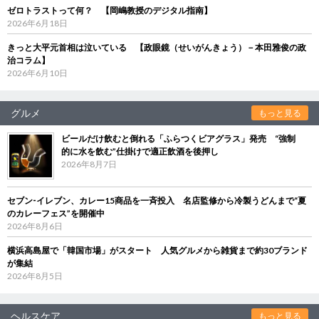
ゼロトラストって何？ 【岡嶋教授のデジタル指南】
2026年6月18日
きっと大平元首相は泣いている 【政眼鏡（せいがんきょう）－本田雅俊の政
治コラム】
2026年6月10日
グルメ
もっと見る
ビールだけ飲むと倒れる「ふらつくビアグラス」発売 “強制
的に水を飲む”仕掛けで適正飲酒を後押し
2026年8月7日
セブン‐イレブン、カレー15商品を一斉投入 名店監修から冷製うどんまで“夏
のカレーフェス”を開催中
2026年8月6日
横浜高島屋で「韓国市場」がスタート 人気グルメから雑貨まで約30ブランド
が集結
2026年8月5日
ヘルスケア
もっと見る