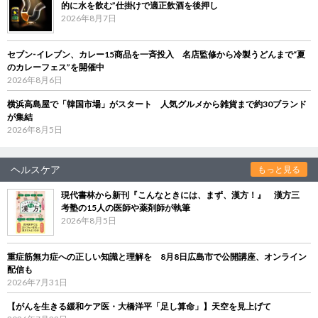
的に水を飲む”仕掛けで適正飲酒を後押し
2026年8月7日
セブン‐イレブン、カレー15商品を一斉投入 名店監修から冷製うどんまで“夏
のカレーフェス”を開催中
2026年8月6日
横浜高島屋で「韓国市場」がスタート 人気グルメから雑貨まで約30ブランド
が集結
2026年8月5日
ヘルスケア
もっと見る
現代書林から新刊『こんなときには、まず、漢方！』 漢方三
考塾の15人の医師や薬剤師が執筆
2026年8月5日
重症筋無力症への正しい知識と理解を 8月8日広島市で公開講座、オンライン
配信も
2026年7月31日
【がんを生きる緩和ケア医・大橋洋平「足し算命」】天空を見上げて