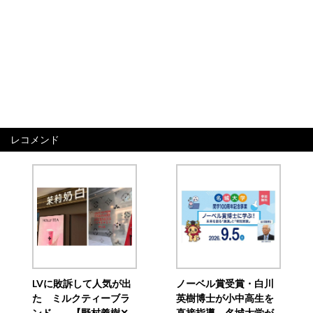
レコメンド
LVに敗訴して人気が出
ノーベル賞受賞・白川
た ミルクティーブラ
英樹博士が小中高生を
ンド 【野村義樹✕
直接指導 名城大学が