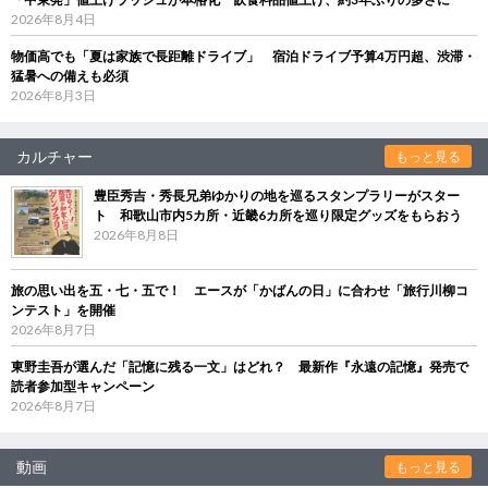
2026年8月4日
物価高でも「夏は家族で長距離ドライブ」 宿泊ドライブ予算4万円超、渋滞・
猛暑への備えも必須
2026年8月3日
カルチャー
もっと見る
豊臣秀吉・秀長兄弟ゆかりの地を巡るスタンプラリーがスター
ト 和歌山市内5カ所・近畿6カ所を巡り限定グッズをもらおう
2026年8月8日
旅の思い出を五・七・五で！ エースが「かばんの日」に合わせ「旅行川柳コ
ンテスト」を開催
2026年8月7日
東野圭吾が選んだ「記憶に残る一文」はどれ？ 最新作『永遠の記憶』発売で
読者参加型キャンペーン
2026年8月7日
動画
もっと見る