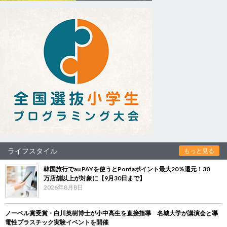
ライフスタイル
もっと見る
韓国旅行でau PAYを使うとPontaポイント最大20％還元！30
万店舗以上が対象に【9月30日まで】
2026年8月8日
ノーベル賞受賞・白川英樹博士が小中高生を直接指導 名城大学が講演会と導
電性プラスチック実験イベントを開催