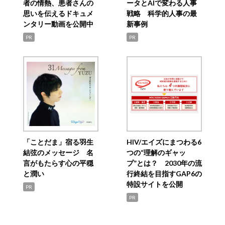
者の情熱、患者さんの
ータとAIで変わる人事
思いを伝えるドキュメ
戦略 科学的人事の最
ンタリー動画を公開中
新事例
PR
PR
「ことだま」宿る羽生
HIV/エイズにまつわる6
結弦のメッセージ 名
つの“理解のギャッ
言がもたらす心の平穏
プ”とは？ 2030年の流
と潤い
行終結を目指すGAP6の
特設サイトを公開
PR
PR