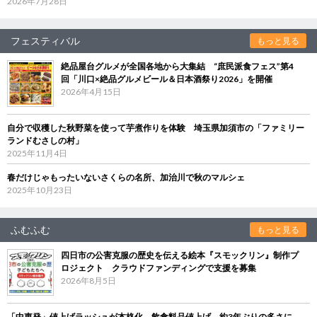
2026年7月28日
フェスティバル
もっと見る
絶品屋台グルメが全国各地から大集結 “庶民派食フェス”第4
回「川口×絶品グルメビール＆日本酒祭り2026」を開催
2026年4月15日
自分で収穫した秋野菜を使って芋煮作りを体験 埼玉県加須市の「ファミリー
ランドむさしの村」
2025年11月4日
春だけじゃもったいないさくらの名所、加治川で秋のマルシェ
2025年10月23日
ふむふむ
もっと見る
四日市の公害克服の歴史を伝える絵本『スモックリン』制作プ
ロジェクト クラウドファンディングで支援を募集
2026年8月5日
「中東発」値上げラッシュが本格化 飲食料品値上げ、約3年ぶりの多さに