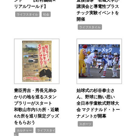
リアルワールド】
講演会と導電性プラス
チック実験イベントを
,
,
ライフスタイル
社会
開催
,
ライフスタイル
豊臣秀吉・秀長兄弟ゆ
始球式の杉谷拳士さ
かりの地を巡るスタン
ん、野球に熱い思い
プラリーがスタート
全日本学童軟式野球大
和歌山市内5カ所・近畿
会 マクドナルド・トー
6カ所を巡り限定グッズ
ナメントが開幕
をもらおう
,
スポーツ
,
,
カルチャー
ライフスタイ
ル