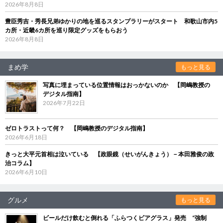
2026年8月8日
豊臣秀吉・秀長兄弟ゆかりの地を巡るスタンプラリーがスタート 和歌山市内5
カ所・近畿6カ所を巡り限定グッズをもらおう
2026年8月8日
まめ学
もっと見る
写真に埋まっている位置情報はおっかないのか 【岡嶋教授の
デジタル指南】
2026年7月22日
ゼロトラストって何？ 【岡嶋教授のデジタル指南】
2026年6月18日
きっと大平元首相は泣いている 【政眼鏡（せいがんきょう）－本田雅俊の政
治コラム】
2026年6月10日
グルメ
もっと見る
ビールだけ飲むと倒れる「ふらつくビアグラス」発売 “強制