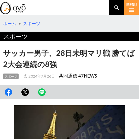
検
索
コ
ン
テ
ホーム
>
スポーツ
ン
スポーツ
ツ
へ
移
サッカー男子、28日未明マリ戦 勝てば
動
2大会連続の8強
共同通信 47NEWS
2024年7月26日
スポーツ