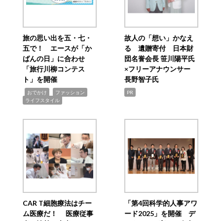
旅の思い出を五・七・
故人の「想い」かなえ
五で！ エースが「か
る 遺贈寄付 日本財
ばんの日」に合わせ
団名誉会長 笹川陽平氏
「旅行川柳コンテス
×フリーアナウンサー
ト」を開催
長野智子氏
,
,
,
おでかけ
ファッション
PR
ライフスタイル
CAR T細胞療法はチー
「第4回科学的人事アワ
ム医療だ！ 医療従事
ード2025」を開催 デ