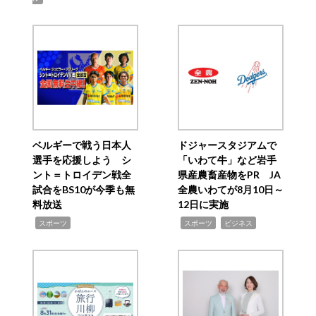
ベルギーで戦う日本人
ドジャースタジアムで
選手を応援しよう シ
「いわて牛」など岩手
ント＝トロイデン戦全
県産農畜産物をPR JA
試合をBS10が今季も無
全農いわてが8月10日～
料放送
12日に実施
,
,
,
スポーツ
スポーツ
ビジネス