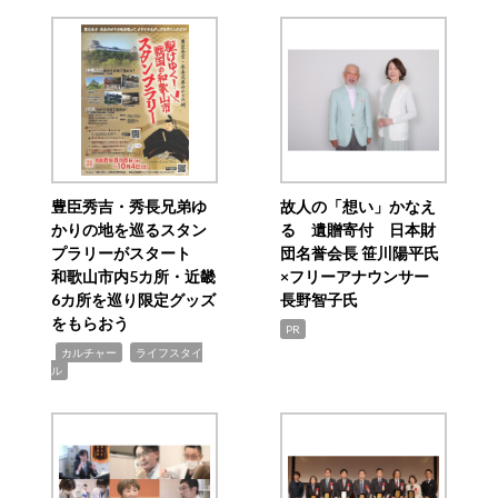
豊臣秀吉・秀長兄弟ゆ
故人の「想い」かなえ
かりの地を巡るスタン
る 遺贈寄付 日本財
プラリーがスタート
団名誉会長 笹川陽平氏
和歌山市内5カ所・近畿
×フリーアナウンサー
6カ所を巡り限定グッズ
長野智子氏
をもらおう
PR
,
,
カルチャー
ライフスタイ
ル