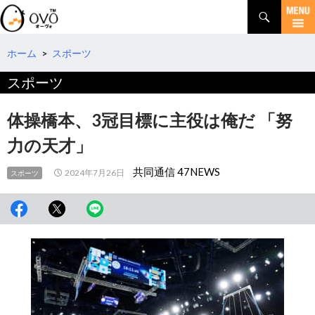
検
索
コ
ン
テ
ホーム
>
スポーツ
ン
スポーツ
ツ
へ
移
体操橋本、3冠目標に主役は俺だ 「努
動
力の天才」
共同通信 47NEWS
2024年7月26日
スポーツ