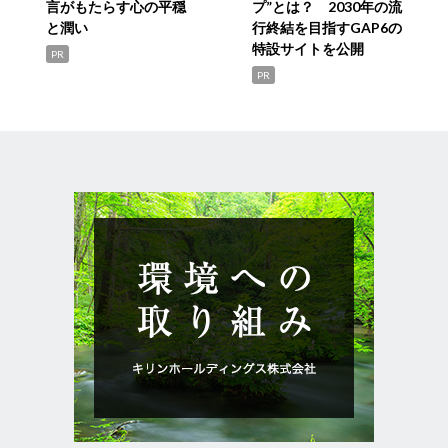
言がもたらす心の平穏
プ”とは？ 2030年の流
と潤い
行終結を目指すGAP6の
特設サイトを公開
PR
PR