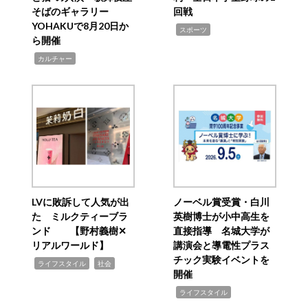
そばのギャラリー
回戦
YOHAKUで8月20日か
,
スポーツ
ら開催
,
カルチャー
LVに敗訴して人気が出
ノーベル賞受賞・白川
た ミルクティーブラ
英樹博士が小中高生を
ンド 【野村義樹✕
直接指導 名城大学が
リアルワールド】
講演会と導電性プラス
チック実験イベントを
,
,
ライフスタイル
社会
開催
,
ライフスタイル