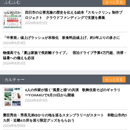
ふむふむ
もっと見る
四日市の公害克服の歴史を伝える絵本『スモックリン』制作プ
ロジェクト クラウドファンディングで支援を募集
2026年8月5日
「中東発」値上げラッシュが本格化 飲食料品値上げ、約3年ぶりの多さに
2026年8月4日
物価高でも「夏は家族で長距離ドライブ」 宿泊ドライブ予算4万円超、渋滞・
猛暑への備えも必須
2026年8月3日
カルチャー
もっと見る
6人の作家が描く“風景と猫”の共演 歌舞伎座そばのギャラリ
ーYOHAKUで8月20日から開催
2026年8月9日
豊臣秀吉・秀長兄弟ゆかりの地を巡るスタンプラリーがスタート 和歌山市内5
カ所・近畿6カ所を巡り限定グッズをもらおう
2026年8月8日