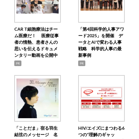
CAR T細胞療法はチー
「第4回科学的人事アワ
ム医療だ！ 医療従事
ード2025」を開催 デ
者の情熱、患者さんの
ータとAIで変わる人事
思いを伝えるドキュメ
戦略 科学的人事の最
ンタリー動画を公開中
新事例
PR
PR
「ことだま」宿る羽生
HIV/エイズにまつわる6
結弦のメッセージ 名
つの“理解のギャッ