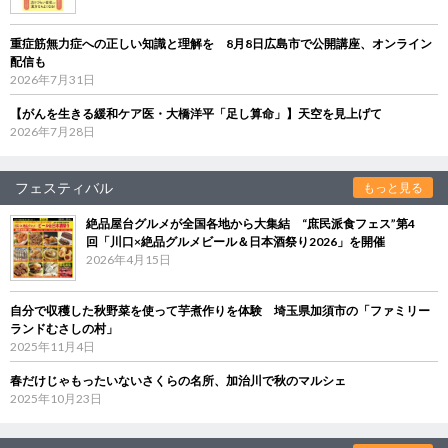
重症筋無力症への正しい知識と理解を 8月8日広島市で公開講座、オンライン
配信も
2026年7月31日
【がんを生きる緩和ケア医・大橋洋平「足し算命」】天空を見上げて
2026年7月28日
フェスティバル
もっと見る
絶品屋台グルメが全国各地から大集結 “庶民派食フェス”第4
回「川口×絶品グルメビール＆日本酒祭り2026」を開催
2026年4月15日
自分で収穫した秋野菜を使って芋煮作りを体験 埼玉県加須市の「ファミリー
ランドむさしの村」
2025年11月4日
春だけじゃもったいないさくらの名所、加治川で秋のマルシェ
2025年10月23日