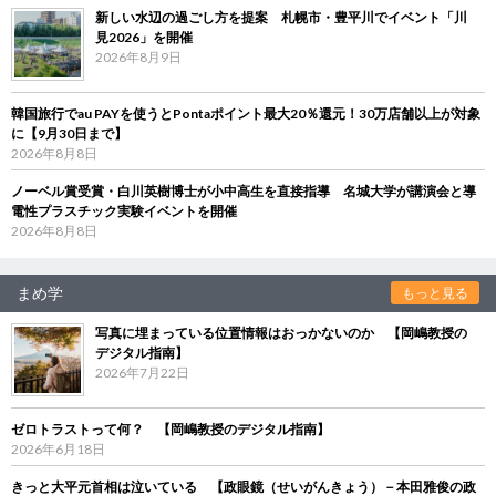
新しい水辺の過ごし方を提案 札幌市・豊平川でイベント「川
見2026」を開催
2026年8月9日
韓国旅行でau PAYを使うとPontaポイント最大20％還元！30万店舗以上が対象
に【9月30日まで】
2026年8月8日
ノーベル賞受賞・白川英樹博士が小中高生を直接指導 名城大学が講演会と導
電性プラスチック実験イベントを開催
2026年8月8日
まめ学
もっと見る
写真に埋まっている位置情報はおっかないのか 【岡嶋教授の
デジタル指南】
2026年7月22日
ゼロトラストって何？ 【岡嶋教授のデジタル指南】
2026年6月18日
きっと大平元首相は泣いている 【政眼鏡（せいがんきょう）－本田雅俊の政