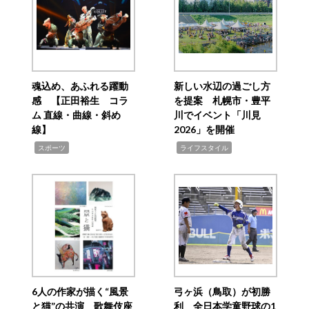
魂込め、あふれる躍動
新しい水辺の過ごし方
感 【正田裕生 コラ
を提案 札幌市・豊平
ム 直線・曲線・斜め
川でイベント「川見
線】
2026」を開催
,
,
スポーツ
ライフスタイル
6人の作家が描く“風景
弓ヶ浜（鳥取）が初勝
と猫”の共演 歌舞伎座
利 全日本学童野球の1