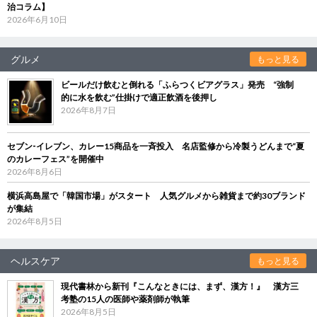
治コラム】
2026年6月10日
グルメ
もっと見る
ビールだけ飲むと倒れる「ふらつくビアグラス」発売 “強制
的に水を飲む”仕掛けで適正飲酒を後押し
2026年8月7日
セブン‐イレブン、カレー15商品を一斉投入 名店監修から冷製うどんまで“夏
のカレーフェス”を開催中
2026年8月6日
横浜高島屋で「韓国市場」がスタート 人気グルメから雑貨まで約30ブランド
が集結
2026年8月5日
ヘルスケア
もっと見る
現代書林から新刊『こんなときには、まず、漢方！』 漢方三
考塾の15人の医師や薬剤師が執筆
2026年8月5日