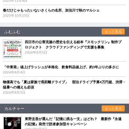
2025年11月4日
春だけじゃもったいないさくらの名所、加治川で秋のマルシェ
2025年10月23日
ふむふむ
もっと見る
四日市の公害克服の歴史を伝える絵本『スモックリン』制作プ
ロジェクト クラウドファンディングで支援を募集
2026年8月5日
「中東発」値上げラッシュが本格化 飲食料品値上げ、約3年ぶりの多さに
2026年8月4日
物価高でも「夏は家族で長距離ドライブ」 宿泊ドライブ予算4万円超、渋滞・
猛暑への備えも必須
2026年8月3日
カルチャー
もっと見る
東野圭吾が選んだ「記憶に残る一文」はどれ？ 最新作『永遠
の記憶』発売で読者参加型キャンペーン