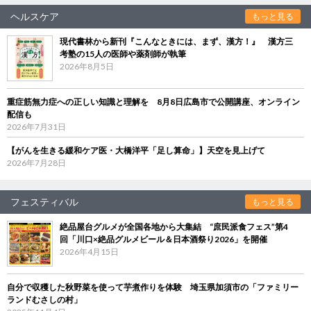
ヘルスケア
もっと見る
現代書林から新刊『こんなときには、まず、漢方！』 漢方三
考塾の15人の医師や薬剤師が執筆
2026年8月5日
重症筋無力症への正しい知識と理解を 8月8日広島市で公開講座、オンライン
配信も
2026年7月31日
【がんを生きる緩和ケア医・大橋洋平「足し算命」】天空を見上げて
2026年7月28日
フェスティバル
もっと見る
絶品屋台グルメが全国各地から大集結 “庶民派食フェス”第4
回「川口×絶品グルメビール＆日本酒祭り2026」を開催
2026年4月15日
自分で収穫した秋野菜を使って芋煮作りを体験 埼玉県加須市の「ファミリー
ランドむさしの村」