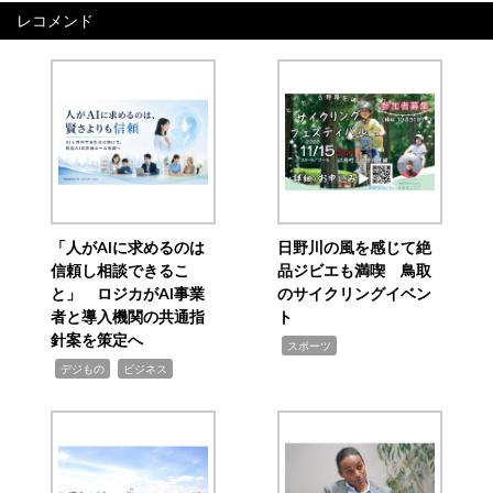
レコメンド
「人がAIに求めるのは
日野川の風を感じて絶
信頼し相談できるこ
品ジビエも満喫 鳥取
と」 ロジカがAI事業
のサイクリングイベン
者と導入機関の共通指
ト
針案を策定へ
,
スポーツ
,
,
デジもの
ビジネス