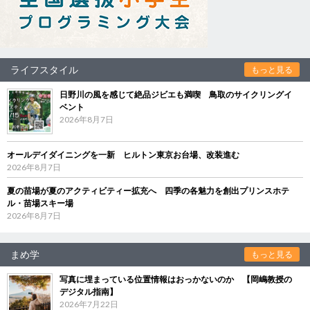
ライフスタイル
もっと見る
日野川の風を感じて絶品ジビエも満喫 鳥取のサイクリングイ
ベント
2026年8月7日
オールデイダイニングを一新 ヒルトン東京お台場、改装進む
2026年8月7日
夏の苗場が夏のアクティビティー拡充へ 四季の各魅力を創出プリンスホテ
ル・苗場スキー場
2026年8月7日
まめ学
もっと見る
写真に埋まっている位置情報はおっかないのか 【岡嶋教授の
デジタル指南】
2026年7月22日