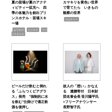
夏の苗場が夏のアクテ
カマキリを黄色い世界
ィビティー拡充へ 四
で育てたら いきもの
季の各魅力を創出プリ
観察の世界
ンスホテル・苗場スキ
,
カルチャー
ー場
,
,
,
おでかけ
ビジネス
ライ
フスタイル
ビールだけ飲むと倒れ
故人の「想い」かなえ
る「ふらつくビアグラ
る 遺贈寄付 日本財
ス」発売 “強制的に水
団名誉会長 笹川陽平氏
を飲む”仕掛けで適正飲
×フリーアナウンサー
酒を後押し
長野智子氏