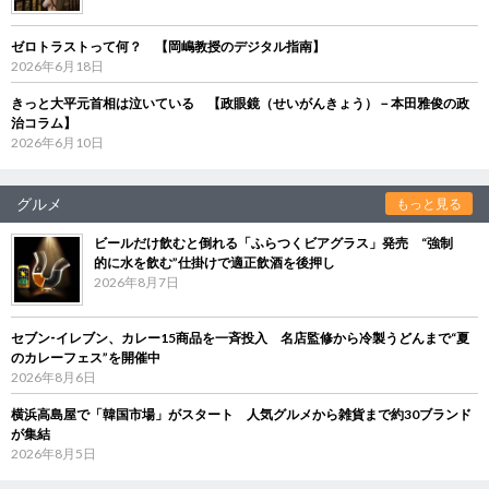
ゼロトラストって何？ 【岡嶋教授のデジタル指南】
2026年6月18日
きっと大平元首相は泣いている 【政眼鏡（せいがんきょう）－本田雅俊の政
治コラム】
2026年6月10日
グルメ
もっと見る
ビールだけ飲むと倒れる「ふらつくビアグラス」発売 “強制
的に水を飲む”仕掛けで適正飲酒を後押し
2026年8月7日
セブン‐イレブン、カレー15商品を一斉投入 名店監修から冷製うどんまで“夏
のカレーフェス”を開催中
2026年8月6日
横浜高島屋で「韓国市場」がスタート 人気グルメから雑貨まで約30ブランド
が集結
2026年8月5日