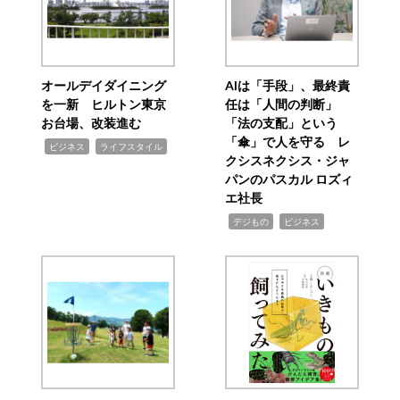
オールデイダイニング
AIは「手段」、最終責
を一新 ヒルトン東京
任は「人間の判断」
お台場、改装進む
「法の支配」という
「傘」で人を守る レ
,
,
ビジネス
ライフスタイル
クシスネクシス・ジャ
パンのパスカル ロズィ
エ社長
,
,
デジもの
ビジネス