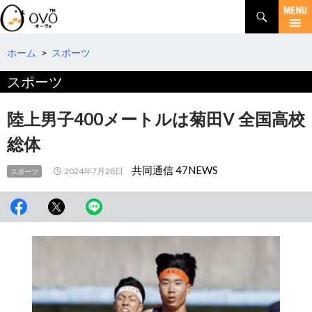
検
索
コ
ン
テ
ホーム
>
スポーツ
ン
スポーツ
ツ
へ
移
陸上男子400メートルは菊田V 全国高校
動
総体
共同通信 47NEWS
2024年7月28日
スポーツ