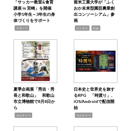
「サッカー教室&食育
留米工業大学が「ふく
講座 in 宮崎」を開催
おか未来型園芸農業創
小学1年生～3年生の身
出コンソーシアム」参
体づくりをサポート
画
,
,
,
スポーツ
ビジネス
社会
夏季企画展「秀吉・秀
日本史と世界史を旅す
長と和歌山」 和歌山
るRPG 「時渡り」、
市立博物館で8月8日か
iOS/Androidで配信開
ら
始
,
,
カルチャー
カルチャー