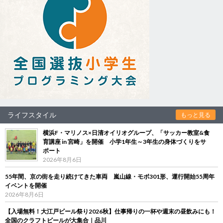
ライフスタイル
もっと見る
横浜F・マリノス×日清オイリオグループ、「サッカー教室&食
育講座 in 宮崎」を開催 小学1年生～3年生の身体づくりをサ
ポート
2026年8月6日
55年間、京の街を走り続けてきた車両 嵐山線・モボ301形、運行開始55周年
イベントを開催
2026年8月6日
【入場無料！大江戸ビール祭り2026秋】仕事帰りの一杯や週末の昼飲みにも！
全国のクラフトビールが大集合｜品川