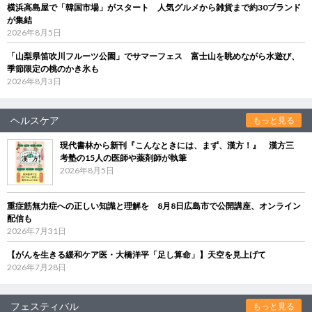
横浜高島屋で「韓国市場」がスタート 人気グルメから雑貨まで約30ブランド
が集結
2026年8月5日
「山梨県笛吹川フルーツ公園」でサマーフェス 富士山を眺めながら水遊び、
季節限定の桃のかき氷も
2026年8月3日
ヘルスケア
もっと見る
現代書林から新刊『こんなときには、まず、漢方！』 漢方三
考塾の15人の医師や薬剤師が執筆
2026年8月5日
重症筋無力症への正しい知識と理解を 8月8日広島市で公開講座、オンライン
配信も
2026年7月31日
【がんを生きる緩和ケア医・大橋洋平「足し算命」】天空を見上げて
2026年7月28日
フェスティバル
もっと見る