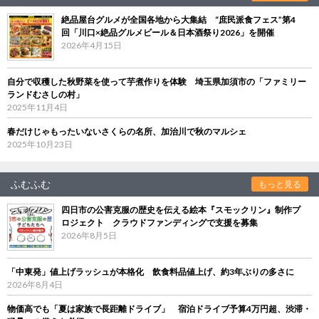
絶品屋台グルメが全国各地から大集結 “庶民派食フェス”第4
回「川口×絶品グルメビール＆日本酒祭り2026」を開催
2026年4月15日
自分で収穫した秋野菜を使って芋煮作りを体験 埼玉県加須市の「ファミリー
ランドむさしの村」
2025年11月4日
春だけじゃもったいないさくらの名所、加治川で秋のマルシェ
2025年10月23日
ふむふむ
もっと見る
四日市の公害克服の歴史を伝える絵本『スモックリン』制作プ
ロジェクト クラウドファンディングで支援を募集
2026年8月5日
「中東発」値上げラッシュが本格化 飲食料品値上げ、約3年ぶりの多さに
2026年8月4日
物価高でも「夏は家族で長距離ドライブ」 宿泊ドライブ予算4万円超、渋滞・