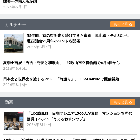
猛暑への備えも必須
2026年8月3日
カルチャー
もっと見る
55年間、京の街を走り続けてきた車両 嵐山線・モボ301形、
運行開始55周年イベントを開催
2026年8月6日
夏季企画展「秀吉・秀長と和歌山」 和歌山市立博物館で8月8日から
2026年8月6日
日本史と世界史を旅するRPG 「時渡り」、iOS/Androidで配信開始
2026年8月6日
動画
もっと見る
「100歳現役」目指すシニア1500人が集結 マンション管理代
務員イベント「うぇるねすシップ」
2026年8月4日