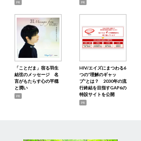
PR
PR
「ことだま」宿る羽生
HIV/エイズにまつわる6
結弦のメッセージ 名
つの“理解のギャッ
言がもたらす心の平穏
プ”とは？ 2030年の流
と潤い
行終結を目指すGAP6の
特設サイトを公開
PR
PR