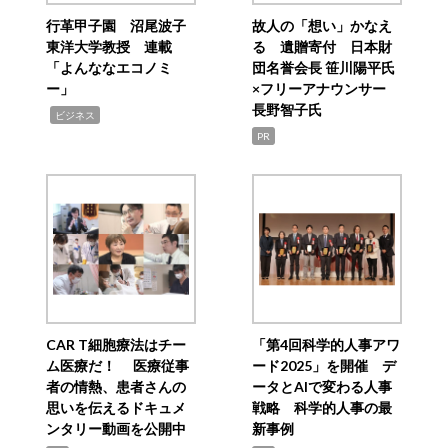
行革甲子園 沼尾波子
故人の「想い」かなえ
東洋大学教授 連載
る 遺贈寄付 日本財
「よんななエコノミ
団名誉会長 笹川陽平氏
ー」
×フリーアナウンサー
長野智子氏
,
ビジネス
PR
CAR T細胞療法はチー
「第4回科学的人事アワ
ム医療だ！ 医療従事
ード2025」を開催 デ
者の情熱、患者さんの
ータとAIで変わる人事
思いを伝えるドキュメ
戦略 科学的人事の最
ンタリー動画を公開中
新事例