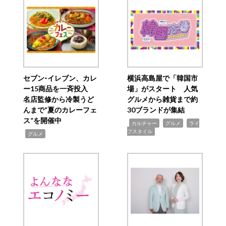
セブン‐イレブン、カレ
横浜高島屋で「韓国市
ー15商品を一斉投入
場」がスタート 人気
名店監修から冷製うど
グルメから雑貨まで約
んまで“夏のカレーフェ
30ブランドが集結
ス”を開催中
,
,
,
カルチャー
グルメ
ライ
フスタイル
,
グルメ