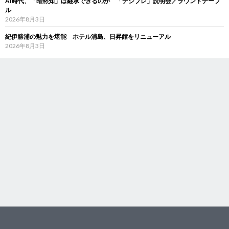
AI時代、「暗黙知」は継承できるのか 「デジブレ」説明会／ラウンドテーブ
ル
2026年8月3日
紀伊勝浦の魅力を堪能 ホテル浦島、日昇館をリニューアル
2026年8月3日