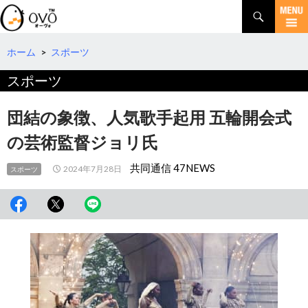
検
索
コ
ン
テ
ホーム
>
スポーツ
ン
スポーツ
ツ
へ
移
団結の象徴、人気歌手起用 五輪開会式
動
の芸術監督ジョリ氏
共同通信 47NEWS
2024年7月28日
スポーツ