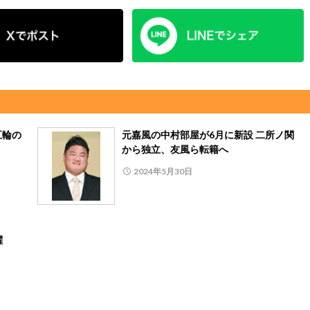
五輪の
元嘉風の中村部屋が6月に新設 二所ノ関
から独立、友風ら転籍へ
2024年5月30日
躍