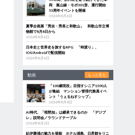
両 嵐山線・モボ301形、運行開始
55周年イベントを開催
2026年8月6日
夏季企画展「秀吉・秀長と和歌山」 和歌山市立博
物館で8月8日から
2026年8月6日
日本史と世界史を旅するRPG 「時渡り」、
iOS/Androidで配信開始
2026年8月6日
動画
もっと見る
「100歳現役」目指すシニア1500人
が集結 マンション管理代務員イベ
ント「うぇるねすシップ」
2026年8月4日
AI時代、「暗黙知」は継承できるのか 「デジブ
レ」説明会／ラウンドテーブル
2026年8月3日
紀伊勝浦の魅力を堪能 ホテル浦島、日昇館をリニ