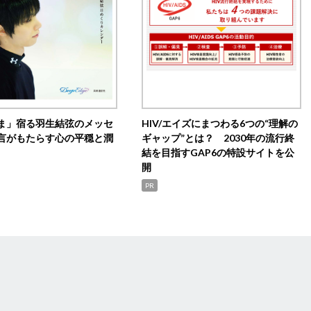
ま」宿る羽生結弦のメッセ
HIV/エイズにまつわる6つの“理解の
言がもたらす心の平穏と潤
ギャップ”とは？ 2030年の流行終
結を目指すGAP6の特設サイトを公
開
PR