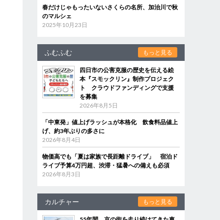
春だけじゃもったいないさくらの名所、加治川で秋
のマルシェ
2025年10月23日
ふむふむ
もっと見る
四日市の公害克服の歴史を伝える絵
本『スモックリン』制作プロジェク
ト クラウドファンディングで支援
を募集
2026年8月5日
「中東発」値上げラッシュが本格化 飲食料品値上
げ、約3年ぶりの多さに
2026年8月4日
物価高でも「夏は家族で長距離ドライブ」 宿泊ド
ライブ予算4万円超、渋滞・猛暑への備えも必須
2026年8月3日
カルチャー
もっと見る
55年間、京の街を走り続けてきた車