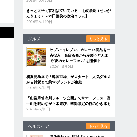
2026年6月18日
きっと大平元首相は泣いている 【政眼鏡（せいが
んきょう）－本田雅俊の政治コラム】
2026年6月10日
グルメ
もっと見る
セブン‐イレブン、カレー15商品を一
斉投入 名店監修から冷製うどんま
で“夏のカレーフェス”を開催中
2026年8月6日
横浜高島屋で「韓国市場」がスタート 人気グルメ
から雑貨まで約30ブランドが集結
2026年8月5日
「山梨県笛吹川フルーツ公園」でサマーフェス 富
士山を眺めながら水遊び、季節限定の桃のかき氷も
2026年8月3日
ヘルスケア
もっと見る