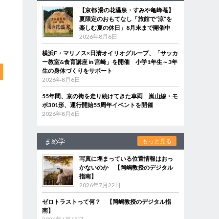
【京都 湯の花温泉・すみや亀峰菴】
夏限定のおもてなし「旅館で“涼”を
楽しむ夏の休日」8月末まで開催中
2026年8月6日
横浜F・マリノス×日清オイリオグループ、「サッカ
ー教室&食育講座 in 宮崎」を開催 小学1年生～3年
生の身体づくりをサポート
2026年8月6日
55年間、京の街を走り続けてきた車両 嵐山線・モ
ボ301形、運行開始55周年イベントを開催
2026年8月6日
まめ学
もっと見る
写真に埋まっている位置情報はおっ
かないのか 【岡嶋教授のデジタル
指南】
2026年7月22日
ゼロトラストって何？ 【岡嶋教授のデジタル指
南】