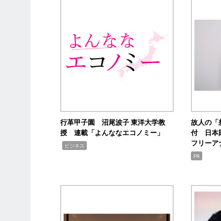
行革甲子園 沼尾波子 東洋大学教
故人の「
授 連載「よんななエコノミー」
付 日本
フリーア
,
ビジネス
PR