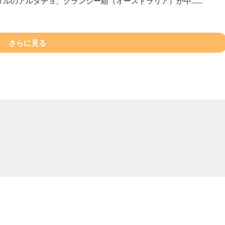
ダルのアルタチョ、クランシー組（オーストラリア）が中……
さらに見る