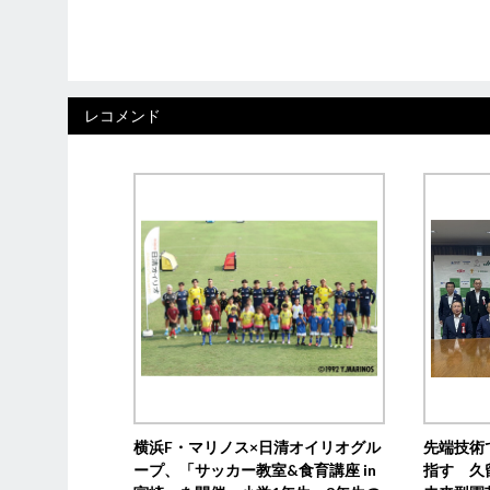
レコメンド
横浜F・マリノス×日清オイリオグル
先端技術
ープ、「サッカー教室&食育講座 in
指す 久