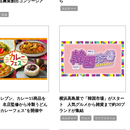
芸農業創出コンソーシア
ら
,
カルチャー
社会
イレブン、カレー15商品を
横浜高島屋で「韓国市場」がスター
 名店監修から冷製うどん
ト 人気グルメから雑貨まで約30ブ
のカレーフェス”を開催中
ランドが集結
,
,
,
カルチャー
グルメ
ライフスタイル