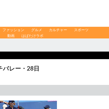
ファッション
グルメ
カルチャー
スポーツ
ス
動画
はばたけラボ
チバレー・28日