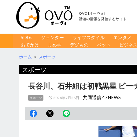
OVO [オーヴォ]
話題の情報を発信するサイト
コンテンツへ移動
検
SDGs
ジェンダー
ライフスタイル
エンタメ
索
おでかけ
まめ学
デジもの
ペット
ビジネ
ホーム
>
スポーツ
スポーツ
長谷川、石井組は初戦黒星 ビー
共同通信 47NEWS
2024年7月28日
スポーツ