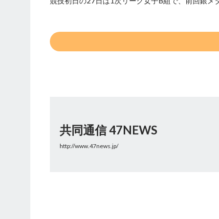
競技初日の27日は1次リーグ女子B組で、前回銀メ
共同通信 47NEWS
http://www.47news.jp/