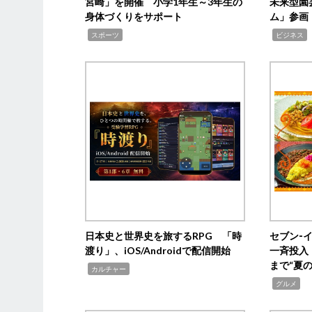
宮崎」を開催 小学1年生～3年生の
未来型園
身体づくりをサポート
ム」参画
,
,
,
スポーツ
ビジネス
日本史と世界史を旅するRPG 「時
セブン‐
渡り」、iOS/Androidで配信開始
一斉投入
まで“夏
,
カルチャー
,
グルメ