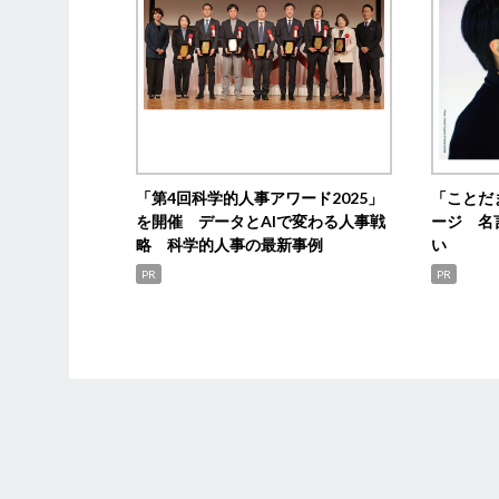
「第4回科学的人事アワード2025」
「ことだ
を開催 データとAIで変わる人事戦
ージ 名
略 科学的人事の最新事例
い
PR
PR