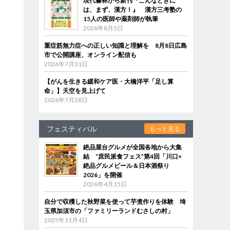
現代書林から新刊『こんなときに
は、まず、漢方！』 漢方三考塾の
15人の医師や薬剤師が執筆
2026年8月5日
重症筋無力症への正しい知識と理解を 8月8日広島
市で公開講座、オンライン配信も
2026年7月31日
【がんを生きる緩和ケア医・大橋洋平「足し算
命」】天空を見上げて
2026年7月28日
フェスティバル
もっと見る
絶品屋台グルメが全国各地から大集
結 “庶民派食フェス”第4回「川口×
絶品グルメビール＆日本酒祭り
2026」を開催
2026年4月15日
自分で収穫した秋野菜を使って芋煮作りを体験 埼
玉県加須市の「ファミリーランドむさしの村」
2025年11月4日