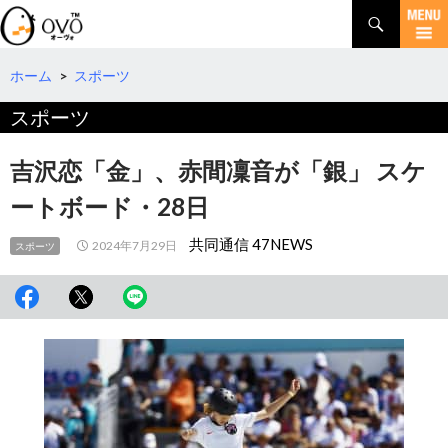
検
索
コ
ン
テ
ホーム
>
スポーツ
ン
スポーツ
ツ
へ
移
吉沢恋「金」、赤間凜音が「銀」 スケ
動
ートボード・28日
共同通信 47NEWS
2024年7月29日
スポーツ