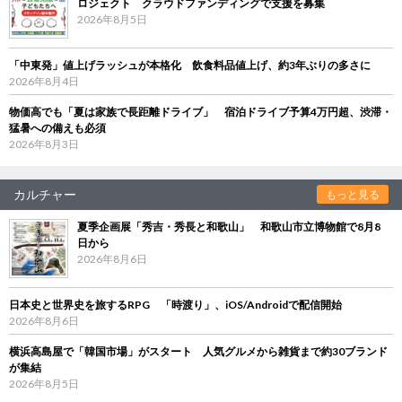
ロジェクト クラウドファンディングで支援を募集
2026年8月5日
「中東発」値上げラッシュが本格化 飲食料品値上げ、約3年ぶりの多さに
2026年8月4日
物価高でも「夏は家族で長距離ドライブ」 宿泊ドライブ予算4万円超、渋滞・
猛暑への備えも必須
2026年8月3日
カルチャー
もっと見る
夏季企画展「秀吉・秀長と和歌山」 和歌山市立博物館で8月8
日から
2026年8月6日
日本史と世界史を旅するRPG 「時渡り」、iOS/Androidで配信開始
2026年8月6日
横浜高島屋で「韓国市場」がスタート 人気グルメから雑貨まで約30ブランド
が集結
2026年8月5日