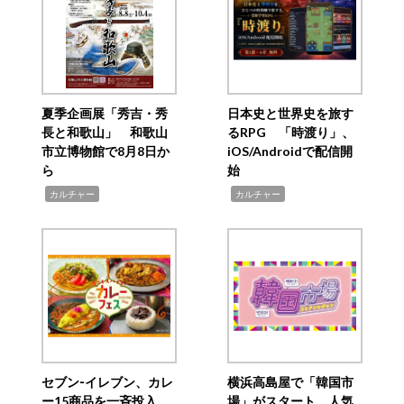
夏季企画展「秀吉・秀
日本史と世界史を旅す
長と和歌山」 和歌山
るRPG 「時渡り」、
市立博物館で8月8日か
iOS/Androidで配信開
ら
始
,
,
カルチャー
カルチャー
セブン‐イレブン、カレ
横浜高島屋で「韓国市
ー15商品を一斉投入
場」がスタート 人気