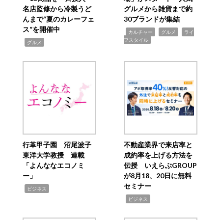
名店監修から冷製うど
グルメから雑貨まで約
んまで“夏のカレーフェ
30ブランドが集結
ス”を開催中
,
,
,
カルチャー
グルメ
ライ
フスタイル
,
グルメ
行革甲子園 沼尾波子
不動産業界で来店率と
東洋大学教授 連載
成約率を上げる方法を
「よんななエコノミ
伝授 いえらぶGROUP
ー」
が8月18、20日に無料
セミナー
,
ビジネス
,
ビジネス