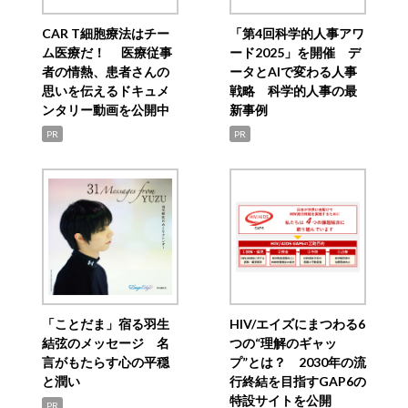
CAR T細胞療法はチー
「第4回科学的人事アワ
ム医療だ！ 医療従事
ード2025」を開催 デ
者の情熱、患者さんの
ータとAIで変わる人事
思いを伝えるドキュメ
戦略 科学的人事の最
ンタリー動画を公開中
新事例
PR
PR
「ことだま」宿る羽生
HIV/エイズにまつわる6
結弦のメッセージ 名
つの“理解のギャッ
言がもたらす心の平穏
プ”とは？ 2030年の流
と潤い
行終結を目指すGAP6の
特設サイトを公開
PR