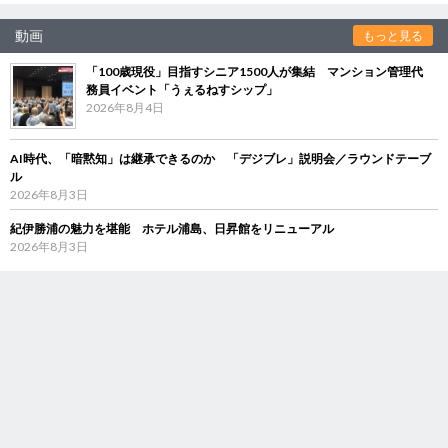
動画
もっと見る
「100歳現役」目指すシニア1500人が集結 マンション管理代
務員イベント「うぇるねすシップ」
2026年8月4日
AI時代、「暗黙知」は継承できるのか 「デジブレ」説明会／ラウンドテーブ
ル
2026年8月3日
紀伊勝浦の魅力を堪能 ホテル浦島、日昇館をリニューアル
2026年8月3日