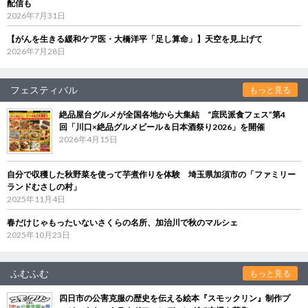
配信も
2026年7月31日
【がんを生きる緩和ケア医・大橋洋平「足し算命」】天空を見上げて
2026年7月28日
フェスティバル
もっと見る
絶品屋台グルメが全国各地から大集結 “庶民派食フェス”第4
回「川口×絶品グルメビール＆日本酒祭り2026」を開催
2026年4月15日
自分で収穫した秋野菜を使って芋煮作りを体験 埼玉県加須市の「ファミリー
ランドむさしの村」
2025年11月4日
春だけじゃもったいないさくらの名所、加治川で秋のマルシェ
2025年10月23日
ふむふむ
もっと見る
四日市の公害克服の歴史を伝える絵本『スモックリン』制作プ