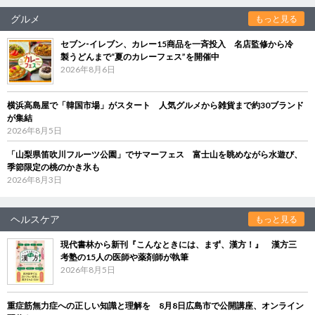
グルメ
もっと見る
セブン‐イレブン、カレー15商品を一斉投入 名店監修から冷
製うどんまで“夏のカレーフェス”を開催中
2026年8月6日
横浜高島屋で「韓国市場」がスタート 人気グルメから雑貨まで約30ブランド
が集結
2026年8月5日
「山梨県笛吹川フルーツ公園」でサマーフェス 富士山を眺めながら水遊び、
季節限定の桃のかき氷も
2026年8月3日
ヘルスケア
もっと見る
現代書林から新刊『こんなときには、まず、漢方！』 漢方三
考塾の15人の医師や薬剤師が執筆
2026年8月5日
重症筋無力症への正しい知識と理解を 8月8日広島市で公開講座、オンライン