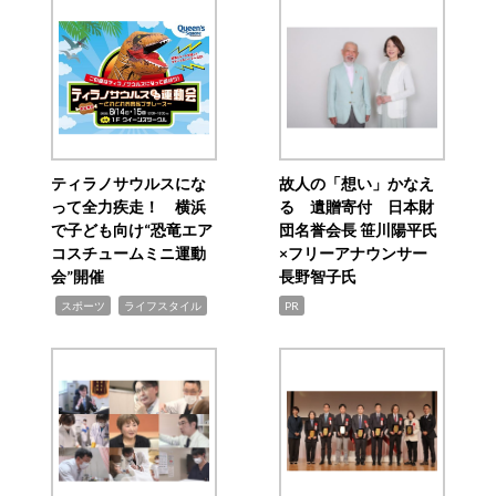
ティラノサウルスにな
故人の「想い」かなえ
って全力疾走！ 横浜
る 遺贈寄付 日本財
で子ども向け“恐竜エア
団名誉会長 笹川陽平氏
コスチュームミニ運動
×フリーアナウンサー
会”開催
長野智子氏
,
,
スポーツ
ライフスタイル
PR