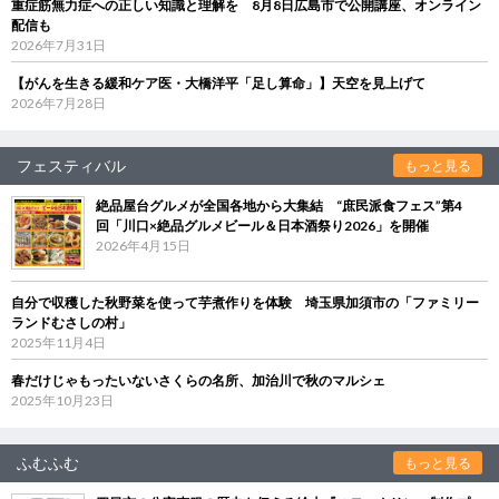
重症筋無力症への正しい知識と理解を 8月8日広島市で公開講座、オンライン
配信も
2026年7月31日
【がんを生きる緩和ケア医・大橋洋平「足し算命」】天空を見上げて
2026年7月28日
フェスティバル
もっと見る
絶品屋台グルメが全国各地から大集結 “庶民派食フェス”第4
回「川口×絶品グルメビール＆日本酒祭り2026」を開催
2026年4月15日
自分で収穫した秋野菜を使って芋煮作りを体験 埼玉県加須市の「ファミリー
ランドむさしの村」
2025年11月4日
春だけじゃもったいないさくらの名所、加治川で秋のマルシェ
2025年10月23日
ふむふむ
もっと見る