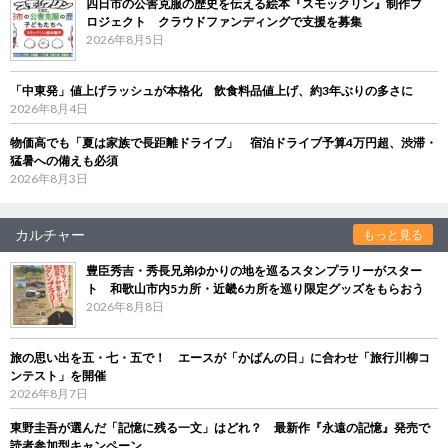
四日市の公害克服の歴史を伝える絵本『スモックリン』制作プ
ロジェクト クラウドファンディングで支援を募集
2026年8月5日
「中東発」値上げラッシュが本格化 飲食料品値上げ、約3年ぶりの多さに
2026年8月4日
物価高でも「夏は家族で長距離ドライブ」 宿泊ドライブ予算4万円超、渋滞・
猛暑への備えも必須
2026年8月3日
カルチャー
もっと見る
豊臣秀吉・秀長兄弟ゆかりの地を巡るスタンプラリーがスター
ト 和歌山市内5カ所・近畿6カ所を巡り限定グッズをもらおう
2026年8月8日
旅の思い出を五・七・五で！ エースが「かばんの日」に合わせ「旅行川柳コ
ンテスト」を開催
2026年8月7日
東野圭吾が選んだ「記憶に残る一文」はどれ？ 最新作『永遠の記憶』発売で
読者参加型キャンペーン