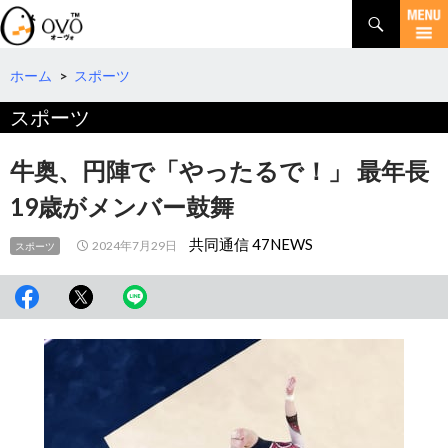
検
索
コ
ン
テ
ホーム
>
スポーツ
ン
スポーツ
ツ
へ
移
牛奥、円陣で「やったるで！」 最年長
動
19歳がメンバー鼓舞
共同通信 47NEWS
2024年7月29日
スポーツ