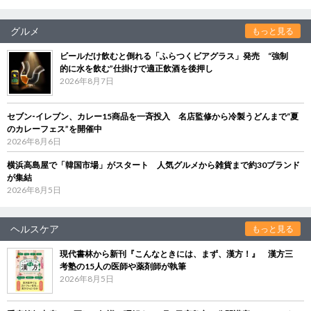
グルメ
もっと見る
ビールだけ飲むと倒れる「ふらつくビアグラス」発売 “強制
的に水を飲む”仕掛けで適正飲酒を後押し
2026年8月7日
セブン‐イレブン、カレー15商品を一斉投入 名店監修から冷製うどんまで“夏
のカレーフェス”を開催中
2026年8月6日
横浜高島屋で「韓国市場」がスタート 人気グルメから雑貨まで約30ブランド
が集結
2026年8月5日
ヘルスケア
もっと見る
現代書林から新刊『こんなときには、まず、漢方！』 漢方三
考塾の15人の医師や薬剤師が執筆
2026年8月5日