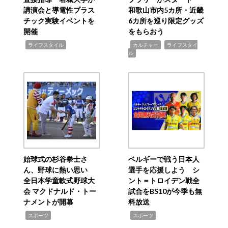
講演会と導電性プラス
和歌山市内5カ所・近畿
チック実験イベントを
6カ所を巡り限定グッズ
開催
をもらおう
,
,
,
ライフスタイル
カルチャー
ライフスタイ
ル
始球式の杉谷拳士さ
ベルギーで戦う日本人
ん、野球に熱い思い
選手を応援しよう シ
全日本学童軟式野球大
ント＝トロイデン戦全
会 マクドナルド・トー
試合をBS10が今季も無
ナメントが開幕
料放送
,
,
スポーツ
スポーツ