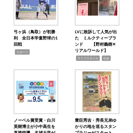
弓ヶ浜（鳥取）が初勝
LVに敗訴して人気が出
利 全日本学童野球の1
た ミルクティーブラ
回戦
ンド 【野村義樹✕
リアルワールド】
,
スポーツ
,
,
ライフスタイル
社会
ノーベル賞受賞・白川
豊臣秀吉・秀長兄弟ゆ
英樹博士が小中高生を
かりの地を巡るスタン
直接指導 名城大学が
プラリーがスタート