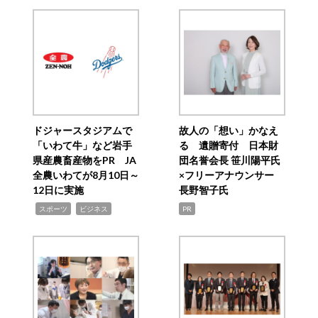
ドジャースタジアムで
故人の「想い」かなえ
「いわて牛」など岩手
る 遺贈寄付 日本財
県産農畜産物をPR JA
団名誉会長 笹川陽平氏
全農いわてが8月10日～
×フリーアナウンサー
12日に実施
長野智子氏
,
,
スポーツ
ビジネス
PR