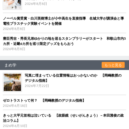
2026年8月8日
ノーベル賞受賞・白川英樹博士が小中高生を直接指導 名城大学が講演会と導
電性プラスチック実験イベントを開催
2026年8月8日
豊臣秀吉・秀長兄弟ゆかりの地を巡るスタンプラリーがスタート 和歌山市内5
カ所・近畿6カ所を巡り限定グッズをもらおう
2026年8月8日
まめ学
もっと見る
写真に埋まっている位置情報はおっかないのか 【岡嶋教授の
デジタル指南】
2026年7月22日
ゼロトラストって何？ 【岡嶋教授のデジタル指南】
2026年6月18日
きっと大平元首相は泣いている 【政眼鏡（せいがんきょう）－本田雅俊の政
治コラム】
2026年6月10日