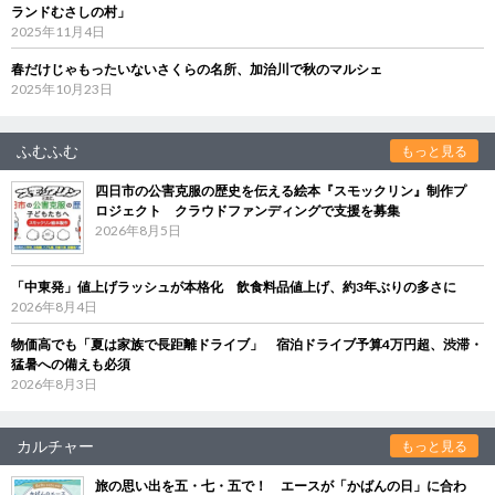
ランドむさしの村」
2025年11月4日
春だけじゃもったいないさくらの名所、加治川で秋のマルシェ
2025年10月23日
ふむふむ
もっと見る
四日市の公害克服の歴史を伝える絵本『スモックリン』制作プ
ロジェクト クラウドファンディングで支援を募集
2026年8月5日
「中東発」値上げラッシュが本格化 飲食料品値上げ、約3年ぶりの多さに
2026年8月4日
物価高でも「夏は家族で長距離ドライブ」 宿泊ドライブ予算4万円超、渋滞・
猛暑への備えも必須
2026年8月3日
カルチャー
もっと見る
旅の思い出を五・七・五で！ エースが「かばんの日」に合わ