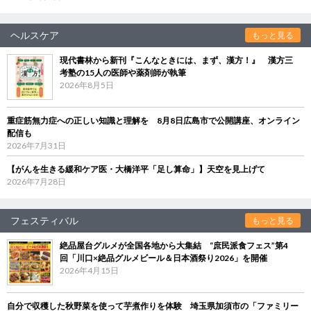
ヘルスケア
もっと見る
現代書林から新刊『こんなときには、まず、漢方！』 漢方三
考塾の15人の医師や薬剤師が執筆
2026年8月5日
重症筋無力症への正しい知識と理解を 8月8日広島市で公開講座、オンライン
配信も
2026年7月31日
【がんを生きる緩和ケア医・大橋洋平「足し算命」】天空を見上げて
2026年7月28日
フェスティバル
もっと見る
絶品屋台グルメが全国各地から大集結 “庶民派食フェス”第4
回「川口×絶品グルメビール＆日本酒祭り2026」を開催
2026年4月15日
自分で収穫した秋野菜を使って芋煮作りを体験 埼玉県加須市の「ファミリー