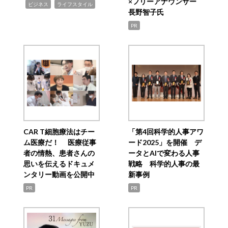
×フリーアナウンサー
,
,
ビジネス
ライフスタイル
長野智子氏
PR
CAR T細胞療法はチー
「第4回科学的人事アワ
ム医療だ！ 医療従事
ード2025」を開催 デ
者の情熱、患者さんの
ータとAIで変わる人事
思いを伝えるドキュメ
戦略 科学的人事の最
ンタリー動画を公開中
新事例
PR
PR