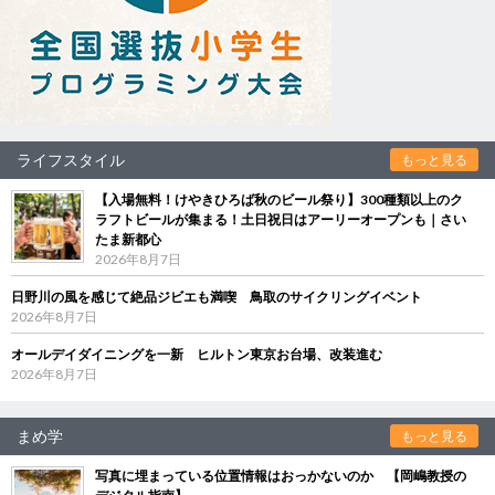
ライフスタイル
もっと見る
【入場無料！けやきひろば秋のビール祭り】300種類以上のク
ラフトビールが集まる！土日祝日はアーリーオープンも｜さい
たま新都心
2026年8月7日
日野川の風を感じて絶品ジビエも満喫 鳥取のサイクリングイベント
2026年8月7日
オールデイダイニングを一新 ヒルトン東京お台場、改装進む
2026年8月7日
まめ学
もっと見る
写真に埋まっている位置情報はおっかないのか 【岡嶋教授の