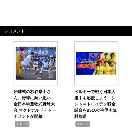
レコメンド
始球式の杉谷拳士さ
ベルギーで戦う日本人
ん、野球に熱い思い
選手を応援しよう シ
全日本学童軟式野球大
ント＝トロイデン戦全
会 マクドナルド・トー
試合をBS10が今季も無
ナメントが開幕
料放送
,
,
スポーツ
スポーツ