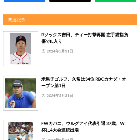
関連記事
Rソックス吉田、ティー打撃再開 左手親指負
傷でIL入り
2024年5月31日
米男子ゴルフ、久常は34位 RBCカナダ・オ
ープン第1日
2024年5月31日
FWカバニ、ウルグアイ代表引退 37歳、W
杯に4大会連続出場
2024年5月31日