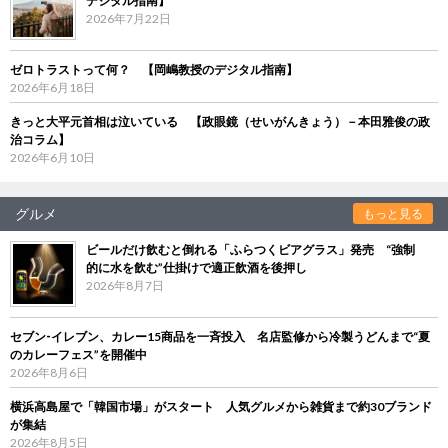
デジタル指南】
2026年7月22日
ゼロトラストって何？ 【岡嶋教授のデジタル指南】
2026年6月18日
きっと大平元首相は泣いている 【政眼鏡（せいがんきょう）－本田雅俊の政
治コラム】
2026年6月10日
グルメ
もっと見る
ビールだけ飲むと倒れる「ふらつくビアグラス」発売 “強制
的に水を飲む”仕掛けで適正飲酒を後押し
2026年8月7日
セブン‐イレブン、カレー15商品を一斉投入 名店監修から冷製うどんまで“夏
のカレーフェス”を開催中
2026年8月6日
横浜高島屋で「韓国市場」がスタート 人気グルメから雑貨まで約30ブランド
が集結
2026年8月5日