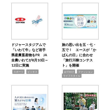
ドジャースタジアムで
旅の思い出を五・七・
「いわて牛」など岩手
五で！ エースが「か
県産農畜産物をPR JA
ばんの日」に合わせ
全農いわてが8月10日～
「旅行川柳コンテス
12日に実施
ト」を開催
,
,
,
,
,
スポーツ
ビジネス
おでかけ
ファッション
ライフスタイル