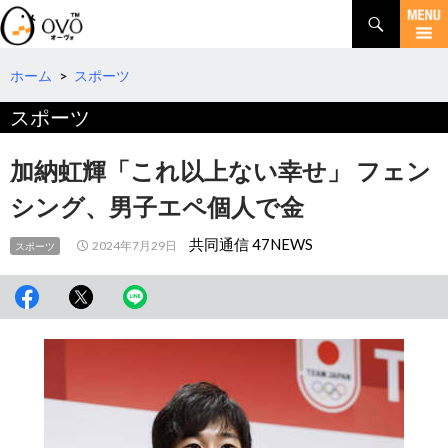
検
索
コ
ン
テ
ホーム
>
スポーツ
ン
スポーツ
ツ
へ
移
加納虹輝「これ以上ない幸せ」 フェン
動
シング、男子エペ個人で金
共同通信 47NEWS
2024年7月29日
スポーツ