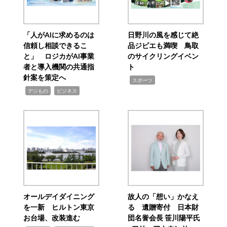
「人がAIに求めるのは
日野川の風を感じて絶
信頼し相談できるこ
品ジビエも満喫 鳥取
と」 ロジカがAI事業
のサイクリングイベン
者と導入機関の共通指
ト
針案を策定へ
,
スポーツ
,
,
デジもの
ビジネス
オールデイダイニング
故人の「想い」かなえ
を一新 ヒルトン東京
る 遺贈寄付 日本財
お台場、改装進む
団名誉会長 笹川陽平氏