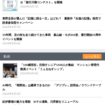
せ「旅行川柳コンテスト」を開催
2026年8月7日
東野圭吾が選んだ「記憶に残る一文」はどれ？ 最新作『永遠の記憶』発売で
読者参加型キャンペーン
2026年8月7日
55年間、京の街を走り続けてきた車両 嵐山線・モボ301形、運行開始55周年
イベントを開催
2026年8月6日
動画
もっと見る
「100歳現役」目指すシニア1500人が集結 マンション管理代
務員イベント「うぇるねすシップ」
2026年8月4日
AI時代、「暗黙知」は継承できるのか 「デジブレ」説明会／ラウンドテーブ
ル
2026年8月3日
紀伊勝浦の魅力を堪能 ホテル浦島、日昇館をリニューアル