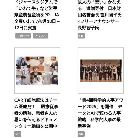
ドジャースタジアムで
故人の「想い」かなえ
「いわて牛」など岩手
る 遺贈寄付 日本財
県産農畜産物をPR JA
団名誉会長 笹川陽平氏
全農いわてが8月10日～
×フリーアナウンサー
12日に実施
長野智子氏
,
,
スポーツ
ビジネス
PR
CAR T細胞療法はチー
「第4回科学的人事アワ
ム医療だ！ 医療従事
ード2025」を開催 デ
者の情熱、患者さんの
ータとAIで変わる人事
思いを伝えるドキュメ
戦略 科学的人事の最
ンタリー動画を公開中
新事例
PR
PR