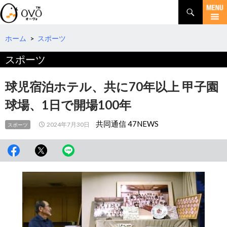
検
索
コ
ン
テ
ホーム
>
スポーツ
ン
スポーツ
ツ
へ
移
球児宿泊ホテル、共に70年以上 甲子園
動
球場、1日で開場100年
共同通信 47NEWS
2024年7月30日
スポーツ