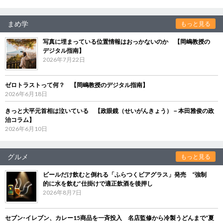
まめ学
もっと見る
写真に埋まっている位置情報はおっかないのか 【岡嶋教授の
デジタル指南】
2026年7月22日
ゼロトラストって何？ 【岡嶋教授のデジタル指南】
2026年6月18日
きっと大平元首相は泣いている 【政眼鏡（せいがんきょう）－本田雅俊の政
治コラム】
2026年6月10日
グルメ
もっと見る
ビールだけ飲むと倒れる「ふらつくビアグラス」発売 “強制
的に水を飲む”仕掛けで適正飲酒を後押し
2026年8月7日
セブン‐イレブン、カレー15商品を一斉投入 名店監修から冷製うどんまで“夏