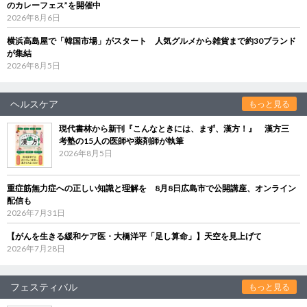
のカレーフェス”を開催中
2026年8月6日
横浜高島屋で「韓国市場」がスタート 人気グルメから雑貨まで約30ブランド
が集結
2026年8月5日
ヘルスケア
もっと見る
現代書林から新刊『こんなときには、まず、漢方！』 漢方三
考塾の15人の医師や薬剤師が執筆
2026年8月5日
重症筋無力症への正しい知識と理解を 8月8日広島市で公開講座、オンライン
配信も
2026年7月31日
【がんを生きる緩和ケア医・大橋洋平「足し算命」】天空を見上げて
2026年7月28日
フェスティバル
もっと見る