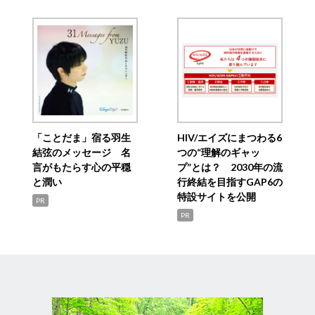
「ことだま」宿る羽生
HIV/エイズにまつわる6
結弦のメッセージ 名
つの“理解のギャッ
言がもたらす心の平穏
プ”とは？ 2030年の流
と潤い
行終結を目指すGAP6の
特設サイトを公開
PR
PR