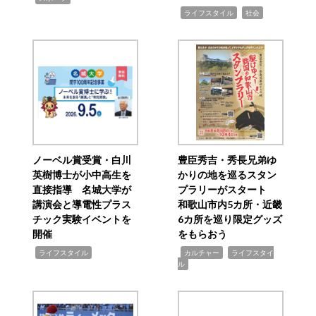
,
,
ライフスタイル
社会
ノーベル賞受賞・白川
豊臣秀吉・秀長兄弟ゆ
英樹博士が小中高生を
かりの地を巡るスタン
直接指導 名城大学が
プラリーがスタート
講演会と導電性プラス
和歌山市内5カ所・近畿
チック実験イベントを
6カ所を巡り限定グッズ
開催
をもらおう
,
,
,
ライフスタイル
カルチャー
ライフスタイ
ル