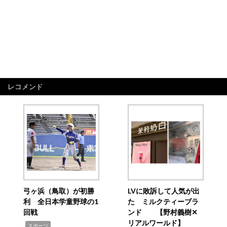
レコメンド
弓ヶ浜（鳥取）が初勝
LVに敗訴して人気が出
利 全日本学童野球の1
た ミルクティーブラ
回戦
ンド 【野村義樹✕
リアルワールド】
,
スポーツ