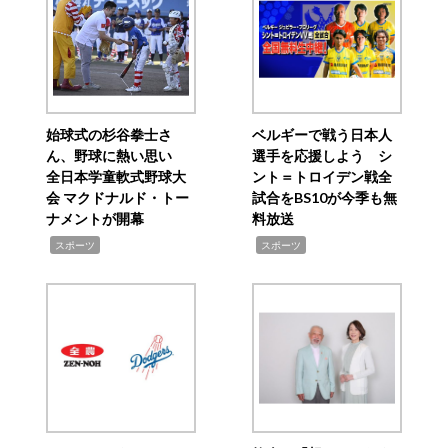
始球式の杉谷拳士さ
ベルギーで戦う日本人
ん、野球に熱い思い
選手を応援しよう シ
全日本学童軟式野球大
ント＝トロイデン戦全
会 マクドナルド・トー
試合をBS10が今季も無
ナメントが開幕
料放送
,
,
スポーツ
スポーツ