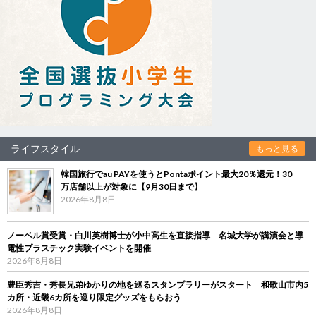
ライフスタイル
もっと見る
韓国旅行でau PAYを使うとPontaポイント最大20％還元！30
万店舗以上が対象に【9月30日まで】
2026年8月8日
ノーベル賞受賞・白川英樹博士が小中高生を直接指導 名城大学が講演会と導
電性プラスチック実験イベントを開催
2026年8月8日
豊臣秀吉・秀長兄弟ゆかりの地を巡るスタンプラリーがスタート 和歌山市内5
カ所・近畿6カ所を巡り限定グッズをもらおう
2026年8月8日