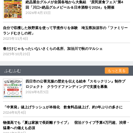
絶品屋台グルメが全国各地から大集結 “庶民派食フェス”第4
回「川口×絶品グルメビール＆日本酒祭り2026」を開催
2026年4月15日
自分で収穫した秋野菜を使って芋煮作りを体験 埼玉県加須市の「ファミリー
ランドむさしの村」
2025年11月4日
春だけじゃもったいないさくらの名所、加治川で秋のマルシェ
2025年10月23日
ふむふむ
もっと見る
四日市の公害克服の歴史を伝える絵本『スモックリン』制作プ
ロジェクト クラウドファンディングで支援を募集
2026年8月5日
「中東発」値上げラッシュが本格化 飲食料品値上げ、約3年ぶりの多さに
2026年8月4日
物価高でも「夏は家族で長距離ドライブ」 宿泊ドライブ予算4万円超、渋滞・
猛暑への備えも必須