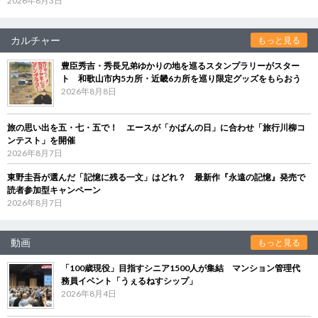
2026年8月3日
カルチャー
もっと見る
豊臣秀吉・秀長兄弟ゆかりの地を巡るスタンプラリーがスター
ト 和歌山市内5カ所・近畿6カ所を巡り限定グッズをもらおう
2026年8月8日
旅の思い出を五・七・五で！ エースが「かばんの日」に合わせ「旅行川柳コ
ンテスト」を開催
2026年8月7日
東野圭吾が選んだ「記憶に残る一文」はどれ？ 最新作『永遠の記憶』発売で
読者参加型キャンペーン
2026年8月7日
動画
もっと見る
「100歳現役」目指すシニア1500人が集結 マンション管理代
務員イベント「うぇるねすシップ」
2026年8月4日