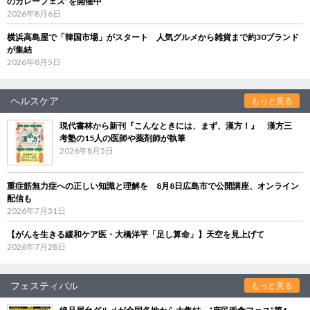
のカレーフェス”を開催中
2026年8月6日
横浜高島屋で「韓国市場」がスタート 人気グルメから雑貨まで約30ブランド
が集結
2026年8月5日
ヘルスケア
もっと見る
現代書林から新刊『こんなときには、まず、漢方！』 漢方三
考塾の15人の医師や薬剤師が執筆
2026年8月5日
重症筋無力症への正しい知識と理解を 8月8日広島市で公開講座、オンライン
配信も
2026年7月31日
【がんを生きる緩和ケア医・大橋洋平「足し算命」】天空を見上げて
2026年7月28日
フェスティバル
もっと見る