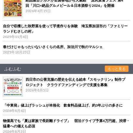
絶品屋台グルメが全国各地から大集結 “庶民派食フェス”第4
回「川口×絶品グルメビール＆日本酒祭り2026」を開催
2026年4月15日
自分で収穫した秋野菜を使って芋煮作りを体験 埼玉県加須市の「ファミリー
ランドむさしの村」
2025年11月4日
春だけじゃもったいないさくらの名所、加治川で秋のマルシェ
2025年10月23日
ふむふむ
もっと見る
四日市の公害克服の歴史を伝える絵本『スモックリン』制作プ
ロジェクト クラウドファンディングで支援を募集
2026年8月5日
「中東発」値上げラッシュが本格化 飲食料品値上げ、約3年ぶりの多さに
2026年8月4日
物価高でも「夏は家族で長距離ドライブ」 宿泊ドライブ予算4万円超、渋滞・
猛暑への備えも必須
2026年8月3日