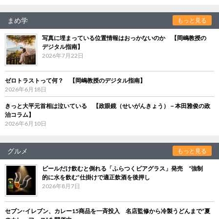
まめ学
もっと見る
写真に埋まっている位置情報はおっかないのか 【岡嶋教授の
デジタル指南】
2026年7月22日
ゼロトラストって何？ 【岡嶋教授のデジタル指南】
2026年6月18日
きっと大平元首相は泣いている 【政眼鏡（せいがんきょう）－本田雅俊の政
治コラム】
2026年6月10日
グルメ
もっと見る
ビールだけ飲むと倒れる「ふらつくビアグラス」発売 “強制
的に水を飲む”仕掛けで適正飲酒を後押し
2026年8月7日
セブン‐イレブン、カレー15商品を一斉投入 名店監修から冷製うどんまで“夏