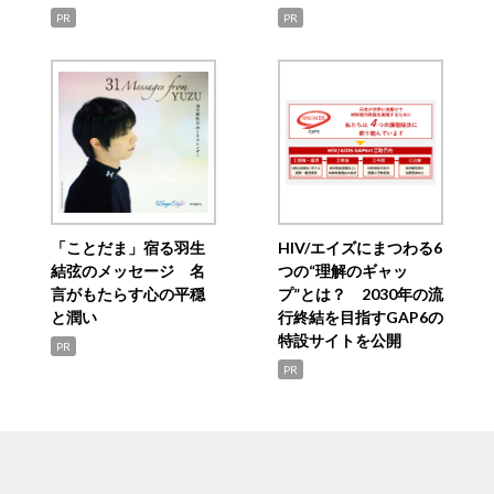
PR
PR
「ことだま」宿る羽生
HIV/エイズにまつわる6
結弦のメッセージ 名
つの“理解のギャッ
言がもたらす心の平穏
プ”とは？ 2030年の流
と潤い
行終結を目指すGAP6の
特設サイトを公開
PR
PR