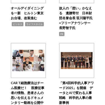
オールデイダイニング
故人の「想い」かなえ
を一新 ヒルトン東京
る 遺贈寄付 日本財
お台場、改装進む
団名誉会長 笹川陽平氏
×フリーアナウンサー
,
,
ビジネス
ライフスタイル
長野智子氏
PR
CAR T細胞療法はチー
「第4回科学的人事アワ
ム医療だ！ 医療従事
ード2025」を開催 デ
者の情熱、患者さんの
ータとAIで変わる人事
思いを伝えるドキュメ
戦略 科学的人事の最
ンタリー動画を公開中
新事例