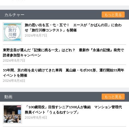
カルチャー
もっと見る
旅の思い出を五・七・五で！ エースが「かばんの日」に合わ
せ「旅行川柳コンテスト」を開催
2026年8月7日
東野圭吾が選んだ「記憶に残る一文」はどれ？ 最新作『永遠の記憶』発売で
読者参加型キャンペーン
2026年8月7日
55年間、京の街を走り続けてきた車両 嵐山線・モボ301形、運行開始55周年
イベントを開催
2026年8月6日
動画
もっと見る
「100歳現役」目指すシニア1500人が集結 マンション管理代
務員イベント「うぇるねすシップ」
2026年8月4日