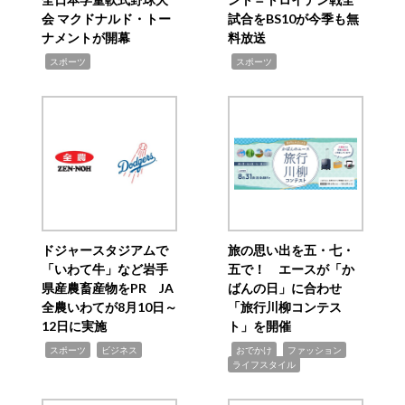
会 マクドナルド・トー
試合をBS10が今季も無
ナメントが開幕
料放送
,
,
スポーツ
スポーツ
ドジャースタジアムで
旅の思い出を五・七・
「いわて牛」など岩手
五で！ エースが「か
県産農畜産物をPR JA
ばんの日」に合わせ
全農いわてが8月10日～
「旅行川柳コンテス
12日に実施
ト」を開催
,
,
,
,
,
スポーツ
ビジネス
おでかけ
ファッション
ライフスタイル