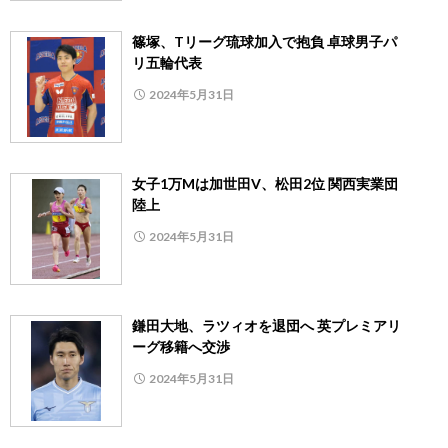
篠塚、Tリーグ琉球加入で抱負 卓球男子パ
リ五輪代表
2024年5月31日
女子1万Mは加世田V、松田2位 関西実業団
陸上
2024年5月31日
鎌田大地、ラツィオを退団へ 英プレミアリ
ーグ移籍へ交渉
2024年5月31日