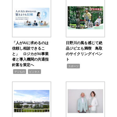
「人がAIに求めるのは
日野川の風を感じて絶
信頼し相談できるこ
品ジビエも満喫 鳥取
と」 ロジカがAI事業
のサイクリングイベン
者と導入機関の共通指
ト
針案を策定へ
,
スポーツ
,
,
デジもの
ビジネス