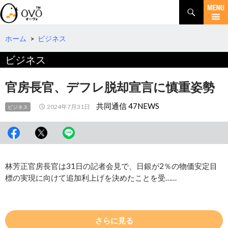
検
索
コ
ン
テ
ホーム
>
ビジネス
ン
ビジネス
ツ
へ
移
官房長官、デフレ脱却宣言に慎重姿勢
動
共同通信 47NEWS
2024年7月31日
ビジネス
林芳正官房長官は31日の記者会見で、日銀が2％の物価安定目
標の実現に向けて追加利上げを決めたことを受……
さらに見る