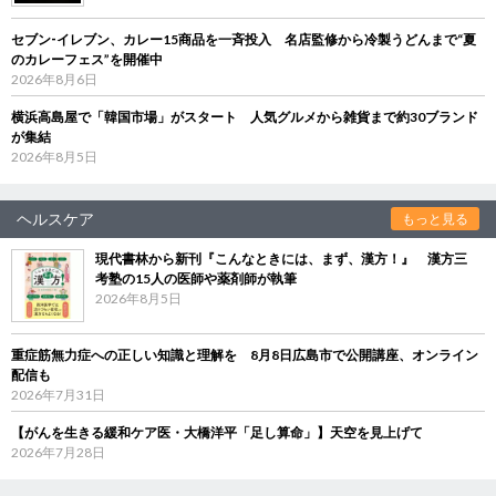
セブン‐イレブン、カレー15商品を一斉投入 名店監修から冷製うどんまで“夏
のカレーフェス”を開催中
2026年8月6日
横浜高島屋で「韓国市場」がスタート 人気グルメから雑貨まで約30ブランド
が集結
2026年8月5日
ヘルスケア
もっと見る
現代書林から新刊『こんなときには、まず、漢方！』 漢方三
考塾の15人の医師や薬剤師が執筆
2026年8月5日
重症筋無力症への正しい知識と理解を 8月8日広島市で公開講座、オンライン
配信も
2026年7月31日
【がんを生きる緩和ケア医・大橋洋平「足し算命」】天空を見上げて
2026年7月28日