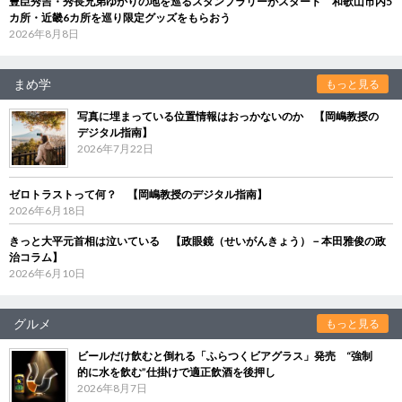
豊臣秀吉・秀長兄弟ゆかりの地を巡るスタンプラリーがスタート 和歌山市内5
カ所・近畿6カ所を巡り限定グッズをもらおう
2026年8月8日
まめ学
もっと見る
写真に埋まっている位置情報はおっかないのか 【岡嶋教授の
デジタル指南】
2026年7月22日
ゼロトラストって何？ 【岡嶋教授のデジタル指南】
2026年6月18日
きっと大平元首相は泣いている 【政眼鏡（せいがんきょう）－本田雅俊の政
治コラム】
2026年6月10日
グルメ
もっと見る
ビールだけ飲むと倒れる「ふらつくビアグラス」発売 “強制
的に水を飲む”仕掛けで適正飲酒を後押し
2026年8月7日