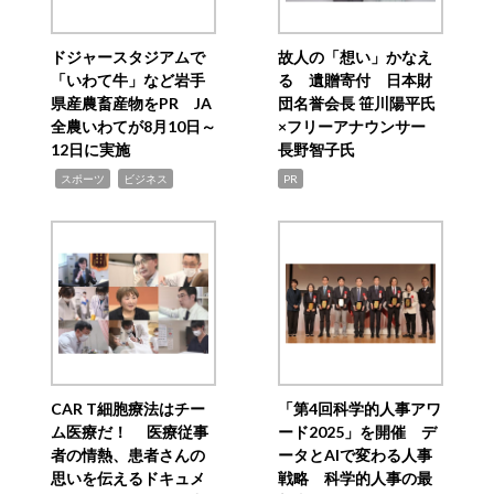
ドジャースタジアムで
故人の「想い」かなえ
「いわて牛」など岩手
る 遺贈寄付 日本財
県産農畜産物をPR JA
団名誉会長 笹川陽平氏
全農いわてが8月10日～
×フリーアナウンサー
12日に実施
長野智子氏
,
,
スポーツ
ビジネス
PR
CAR T細胞療法はチー
「第4回科学的人事アワ
ム医療だ！ 医療従事
ード2025」を開催 デ
者の情熱、患者さんの
ータとAIで変わる人事
思いを伝えるドキュメ
戦略 科学的人事の最