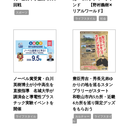
回戦
ンド 【野村義樹✕
リアルワールド】
,
スポーツ
,
,
ライフスタイル
社会
ノーベル賞受賞・白川
豊臣秀吉・秀長兄弟ゆ
英樹博士が小中高生を
かりの地を巡るスタン
直接指導 名城大学が
プラリーがスタート
講演会と導電性プラス
和歌山市内5カ所・近畿
チック実験イベントを
6カ所を巡り限定グッズ
開催
をもらおう
,
,
,
ライフスタイル
カルチャー
ライフスタイ
ル