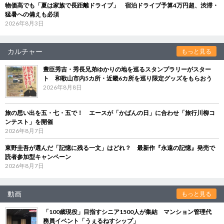
物価高でも「夏は家族で長距離ドライブ」 宿泊ドライブ予算4万円超、渋滞・
猛暑への備えも必須
2026年8月3日
カルチャー
もっと見る
豊臣秀吉・秀長兄弟ゆかりの地を巡るスタンプラリーがスター
ト 和歌山市内5カ所・近畿6カ所を巡り限定グッズをもらおう
2026年8月8日
旅の思い出を五・七・五で！ エースが「かばんの日」に合わせ「旅行川柳コ
ンテスト」を開催
2026年8月7日
東野圭吾が選んだ「記憶に残る一文」はどれ？ 最新作『永遠の記憶』発売で
読者参加型キャンペーン
2026年8月7日
動画
もっと見る
「100歳現役」目指すシニア1500人が集結 マンション管理代
務員イベント「うぇるねすシップ」