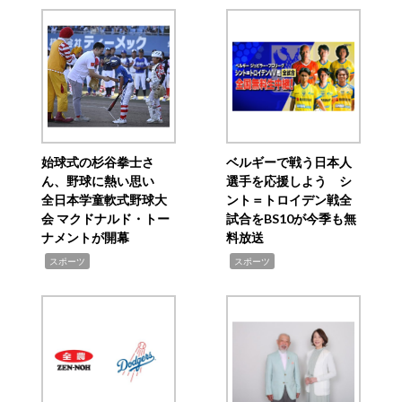
始球式の杉谷拳士さ
ベルギーで戦う日本人
ん、野球に熱い思い
選手を応援しよう シ
全日本学童軟式野球大
ント＝トロイデン戦全
会 マクドナルド・トー
試合をBS10が今季も無
ナメントが開幕
料放送
,
,
スポーツ
スポーツ