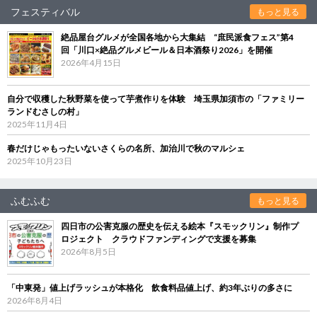
フェスティバル
もっと見る
絶品屋台グルメが全国各地から大集結 “庶民派食フェス”第4
回「川口×絶品グルメビール＆日本酒祭り2026」を開催
2026年4月15日
自分で収穫した秋野菜を使って芋煮作りを体験 埼玉県加須市の「ファミリー
ランドむさしの村」
2025年11月4日
春だけじゃもったいないさくらの名所、加治川で秋のマルシェ
2025年10月23日
ふむふむ
もっと見る
四日市の公害克服の歴史を伝える絵本『スモックリン』制作プ
ロジェクト クラウドファンディングで支援を募集
2026年8月5日
「中東発」値上げラッシュが本格化 飲食料品値上げ、約3年ぶりの多さに
2026年8月4日