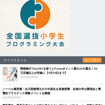
ライフスタイル
もっと見る
韓国旅行でau PAYを使うとPontaポイント最大20％還元！30
万店舗以上が対象に【9月30日まで】
2026年8月8日
ノーベル賞受賞・白川英樹博士が小中高生を直接指導 名城大学が講演会と導
電性プラスチック実験イベントを開催
2026年8月8日