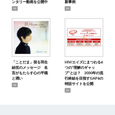
ンタリー動画を公開中
新事例
PR
PR
「ことだま」宿る羽生
HIV/エイズにまつわる6
結弦のメッセージ 名
つの“理解のギャッ
言がもたらす心の平穏
プ”とは？ 2030年の流
と潤い
行終結を目指すGAP6の
特設サイトを公開
PR
PR