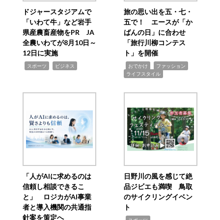
ドジャースタジアムで
旅の思い出を五・七・
「いわて牛」など岩手
五で！ エースが「か
県産農畜産物をPR JA
ばんの日」に合わせ
全農いわてが8月10日～
「旅行川柳コンテス
12日に実施
ト」を開催
,
,
,
,
,
スポーツ
ビジネス
おでかけ
ファッション
ライフスタイル
「人がAIに求めるのは
日野川の風を感じて絶
信頼し相談できるこ
品ジビエも満喫 鳥取
と」 ロジカがAI事業
のサイクリングイベン
者と導入機関の共通指
ト
針案を策定へ
,