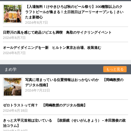
【入場無料！けやきひろば秋のビール祭り】300種類以上のク
ラフトビールが集まる！土日祝日はアーリーオープンも｜さい
たま新都心
2026年8月7日
日野川の風を感じて絶品ジビエも満喫 鳥取のサイクリングイベント
2026年8月7日
オールデイダイニングを一新 ヒルトン東京お台場、改装進む
2026年8月7日
まめ学
もっと見る
写真に埋まっている位置情報はおっかないのか 【岡嶋教授の
デジタル指南】
2026年7月22日
ゼロトラストって何？ 【岡嶋教授のデジタル指南】
2026年6月18日
きっと大平元首相は泣いている 【政眼鏡（せいがんきょう）－本田雅俊の政
治コラム】
2026年6月10日