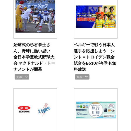
始球式の杉谷拳士さ
ベルギーで戦う日本人
ん、野球に熱い思い
選手を応援しよう シ
全日本学童軟式野球大
ント＝トロイデン戦全
会 マクドナルド・トー
試合をBS10が今季も無
ナメントが開幕
料放送
,
,
スポーツ
スポーツ