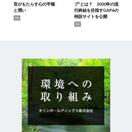
言がもたらす心の平穏
プ”とは？ 2030年の流
と潤い
行終結を目指すGAP6の
特設サイトを公開
PR
PR