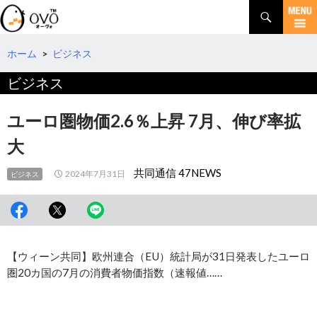
検
索
コ
ン
テ
ホーム
>
ビジネス
ン
ビジネス
ツ
へ
移
ユーロ圏物価2.6％上昇 7月、伸び率拡
動
大
共同通信 47NEWS
2024年7月31日
ビジネス
【ウィーン共同】欧州連合（EU）統計局が31日発表したユーロ
圏20カ国の7月の消費者物価指数（速報値……