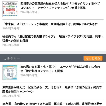
四日市の公害克服の歴史を伝える絵本『スモックリン』制作プ
ロジェクト クラウドファンディングで支援を募集
2026年8月5日
「中東発」値上げラッシュが本格化 飲食料品値上げ、約3年ぶりの多さに
2026年8月4日
物価高でも「夏は家族で長距離ドライブ」 宿泊ドライブ予算4万円超、渋滞・
猛暑への備えも必須
2026年8月3日
カルチャー
もっと見る
旅の思い出を五・七・五で！ エースが「かばんの日」に合わ
せ「旅行川柳コンテスト」を開催
2026年8月7日
東野圭吾が選んだ「記憶に残る一文」はどれ？ 最新作『永遠の記憶』発売で
読者参加型キャンペーン
2026年8月7日
55年間、京の街を走り続けてきた車両 嵐山線・モボ301形、運行開始55周年