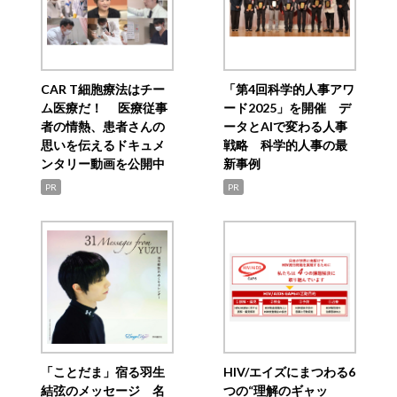
CAR T細胞療法はチー
「第4回科学的人事アワ
ム医療だ！ 医療従事
ード2025」を開催 デ
者の情熱、患者さんの
ータとAIで変わる人事
思いを伝えるドキュメ
戦略 科学的人事の最
ンタリー動画を公開中
新事例
PR
PR
「ことだま」宿る羽生
HIV/エイズにまつわる6
結弦のメッセージ 名
つの“理解のギャッ