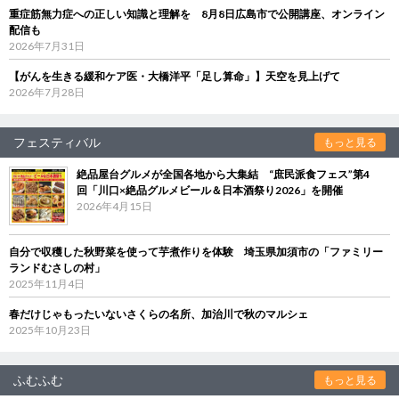
重症筋無力症への正しい知識と理解を 8月8日広島市で公開講座、オンライン
配信も
2026年7月31日
【がんを生きる緩和ケア医・大橋洋平「足し算命」】天空を見上げて
2026年7月28日
フェスティバル
もっと見る
絶品屋台グルメが全国各地から大集結 “庶民派食フェス”第4
回「川口×絶品グルメビール＆日本酒祭り2026」を開催
2026年4月15日
自分で収穫した秋野菜を使って芋煮作りを体験 埼玉県加須市の「ファミリー
ランドむさしの村」
2025年11月4日
春だけじゃもったいないさくらの名所、加治川で秋のマルシェ
2025年10月23日
ふむふむ
もっと見る