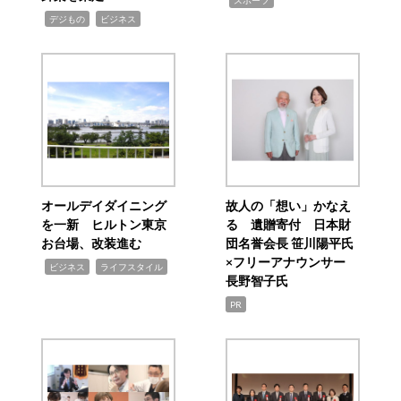
スポーツ
,
,
デジもの
ビジネス
オールデイダイニング
故人の「想い」かなえ
を一新 ヒルトン東京
る 遺贈寄付 日本財
お台場、改装進む
団名誉会長 笹川陽平氏
×フリーアナウンサー
,
,
ビジネス
ライフスタイル
長野智子氏
PR