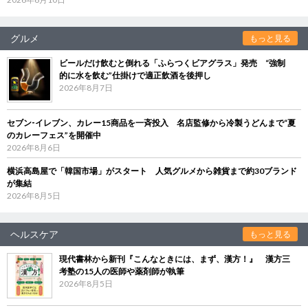
グルメ
もっと見る
ビールだけ飲むと倒れる「ふらつくビアグラス」発売 “強制
的に水を飲む”仕掛けで適正飲酒を後押し
2026年8月7日
セブン‐イレブン、カレー15商品を一斉投入 名店監修から冷製うどんまで“夏
のカレーフェス”を開催中
2026年8月6日
横浜高島屋で「韓国市場」がスタート 人気グルメから雑貨まで約30ブランド
が集結
2026年8月5日
ヘルスケア
もっと見る
現代書林から新刊『こんなときには、まず、漢方！』 漢方三
考塾の15人の医師や薬剤師が執筆
2026年8月5日