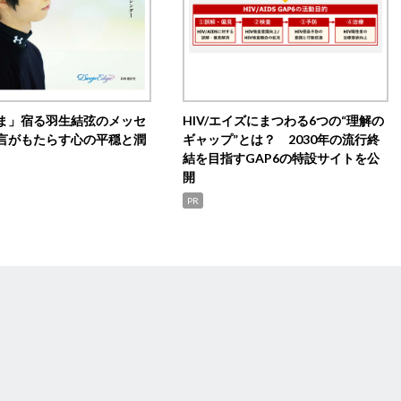
ま」宿る羽生結弦のメッセ
HIV/エイズにまつわる6つの“理解の
言がもたらす心の平穏と潤
ギャップ”とは？ 2030年の流行終
結を目指すGAP6の特設サイトを公
開
PR