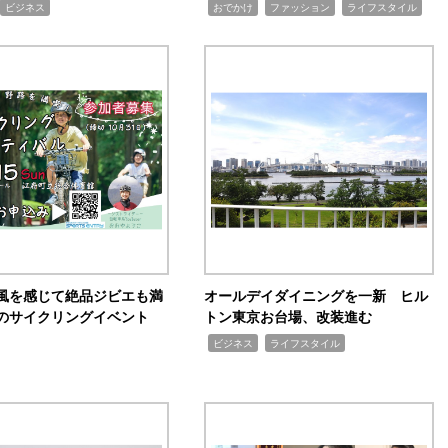
,
,
,
ビジネス
おでかけ
ファッション
ライフスタイル
風を感じて絶品ジビエも満
オールデイダイニングを一新 ヒル
のサイクリングイベント
トン東京お台場、改装進む
,
,
ビジネス
ライフスタイル