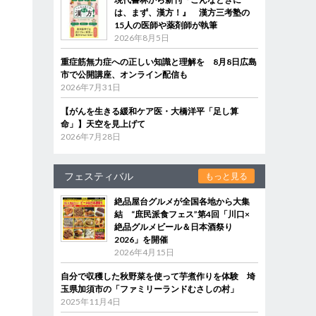
は、まず、漢方！』 漢方三考塾の
15人の医師や薬剤師が執筆
2026年8月5日
重症筋無力症への正しい知識と理解を 8月8日広島
市で公開講座、オンライン配信も
2026年7月31日
【がんを生きる緩和ケア医・大橋洋平「足し算
命」】天空を見上げて
2026年7月28日
フェスティバル
もっと見る
絶品屋台グルメが全国各地から大集
結 “庶民派食フェス”第4回「川口×
絶品グルメビール＆日本酒祭り
2026」を開催
2026年4月15日
自分で収穫した秋野菜を使って芋煮作りを体験 埼
玉県加須市の「ファミリーランドむさしの村」
2025年11月4日