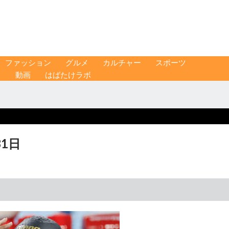
ファッション
グルメ
カルチャー
スポーツ
ス
動画
はばたけラボ
1日