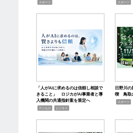
,
,
,
スポーツ
スポーツ
「人がAIに求めるのは信頼し相談で
日野川の
きること」 ロジカがAI事業者と導
喫 鳥取
入機関の共通指針案を策定へ
,
スポーツ
,
,
デジもの
ビジネス