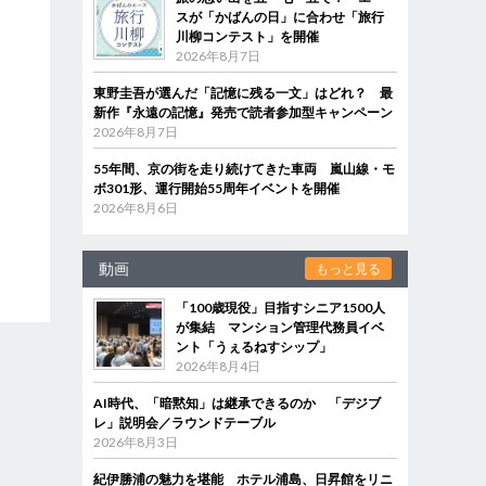
スが「かばんの日」に合わせ「旅行
川柳コンテスト」を開催
2026年8月7日
東野圭吾が選んだ「記憶に残る一文」はどれ？ 最
新作『永遠の記憶』発売で読者参加型キャンペーン
2026年8月7日
55年間、京の街を走り続けてきた車両 嵐山線・モ
ボ301形、運行開始55周年イベントを開催
2026年8月6日
動画
もっと見る
「100歳現役」目指すシニア1500人
が集結 マンション管理代務員イベ
ント「うぇるねすシップ」
2026年8月4日
AI時代、「暗黙知」は継承できるのか 「デジブ
レ」説明会／ラウンドテーブル
2026年8月3日
紀伊勝浦の魅力を堪能 ホテル浦島、日昇館をリニ