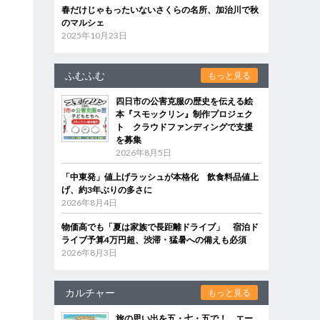
春だけじゃもったいないさくらの名所、加治川で秋
のマルシェ
2025年10月23日
ふむふむ
もっと見る
四日市の公害克服の歴史を伝える絵
本『スモックリン』制作プロジェク
ト クラウドファンディングで支援
を募集
2026年8月5日
「中東発」値上げラッシュが本格化 飲食料品値上
げ、約3年ぶりの多さに
2026年8月4日
物価高でも「夏は家族で長距離ドライブ」 宿泊ド
ライブ予算4万円超、渋滞・猛暑への備えも必須
2026年8月3日
カルチャー
もっと見る
旅の思い出を五・七・五で！ エー