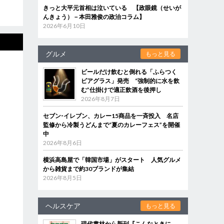
きっと大平元首相は泣いている 【政眼鏡（せいが
んきょう）－本田雅俊の政治コラム】
2026年6月10日
グルメ
もっと見る
ビールだけ飲むと倒れる「ふらつく
ビアグラス」発売 “強制的に水を飲
む”仕掛けで適正飲酒を後押し
2026年8月7日
セブン‐イレブン、カレー15商品を一斉投入 名店
監修から冷製うどんまで“夏のカレーフェス”を開催
中
2026年8月6日
横浜高島屋で「韓国市場」がスタート 人気グルメ
から雑貨まで約30ブランドが集結
2026年8月5日
ヘルスケア
もっと見る
現代書林から新刊『こんなときに