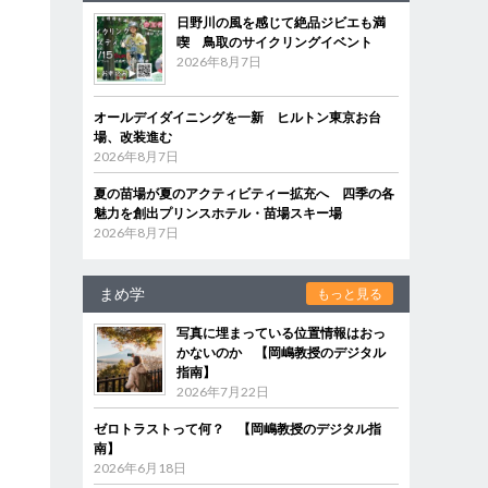
日野川の風を感じて絶品ジビエも満
喫 鳥取のサイクリングイベント
2026年8月7日
オールデイダイニングを一新 ヒルトン東京お台
場、改装進む
2026年8月7日
夏の苗場が夏のアクティビティー拡充へ 四季の各
魅力を創出プリンスホテル・苗場スキー場
2026年8月7日
まめ学
もっと見る
写真に埋まっている位置情報はおっ
かないのか 【岡嶋教授のデジタル
指南】
2026年7月22日
ゼロトラストって何？ 【岡嶋教授のデジタル指
南】
2026年6月18日