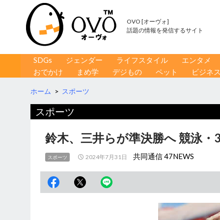
OVO [オーヴォ]
話題の情報を発信するサイト
コンテンツへ移動
検
SDGs
ジェンダー
ライフスタイル
エンタメ
索
おでかけ
まめ学
デジもの
ペット
ビジネ
ホーム
>
スポーツ
スポーツ
鈴木、三井らが準決勝へ 競泳・3
共同通信 47NEWS
2024年7月31日
スポーツ