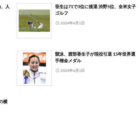
輪、人
笹生は71で3位に後退 渋野5位、全米女子
ゴルフ
2024年6月1日
競泳、渡部香生子が現役引退 15年世界選
手権金メダル
2024年6月1日
の横