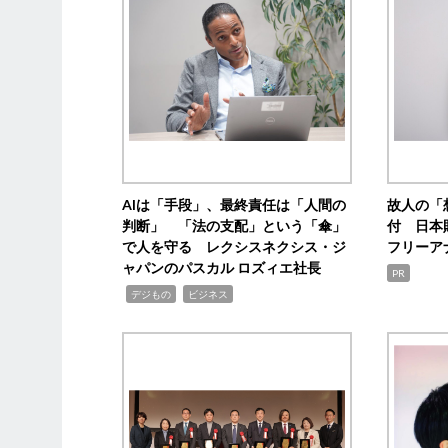
AIは「手段」、最終責任は「人間の
故人の「
判断」 「法の支配」という「傘」
付 日本
で人を守る レクシスネクシス・ジ
フリーア
ャパンのパスカル ロズィエ社長
PR
,
,
デジもの
ビジネス