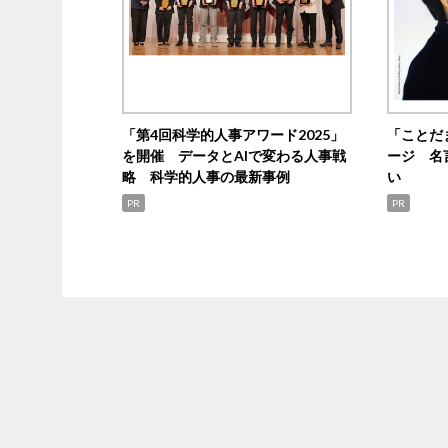
「第4回科学的人事アワード2025」
「ことだ
を開催 データとAIで変わる人事戦
ージ 名
略 科学的人事の最新事例
い
PR
PR