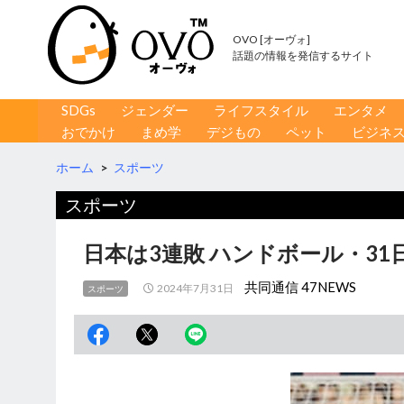
OVO [オーヴォ]
話題の情報を発信するサイト
コンテンツへ移動
検
SDGs
ジェンダー
ライフスタイル
エンタメ
索
おでかけ
まめ学
デジもの
ペット
ビジネ
ホーム
>
スポーツ
スポーツ
日本は3連敗 ハンドボール・31
共同通信 47NEWS
2024年7月31日
スポーツ