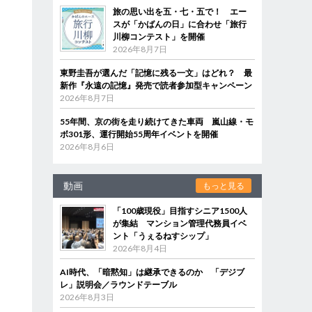
旅の思い出を五・七・五で！ エー
スが「かばんの日」に合わせ「旅行
川柳コンテスト」を開催
2026年8月7日
東野圭吾が選んだ「記憶に残る一文」はどれ？ 最
新作『永遠の記憶』発売で読者参加型キャンペーン
2026年8月7日
55年間、京の街を走り続けてきた車両 嵐山線・モ
ボ301形、運行開始55周年イベントを開催
2026年8月6日
動画
もっと見る
「100歳現役」目指すシニア1500人
が集結 マンション管理代務員イベ
ント「うぇるねすシップ」
2026年8月4日
AI時代、「暗黙知」は継承できるのか 「デジブ
レ」説明会／ラウンドテーブル
2026年8月3日