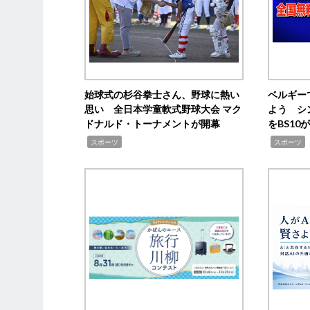
始球式の杉谷拳士さん、野球に熱い
ベルギー
思い 全日本学童軟式野球大会 マク
よう シ
ドナルド・トーナメントが開幕
をBS1
,
,
スポーツ
スポーツ