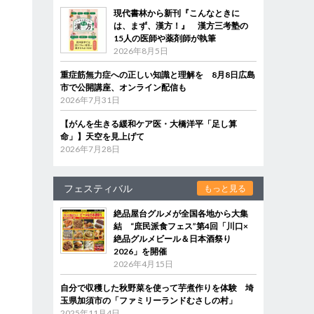
現代書林から新刊『こんなときに
は、まず、漢方！』 漢方三考塾の
15人の医師や薬剤師が執筆
2026年8月5日
重症筋無力症への正しい知識と理解を 8月8日広島
市で公開講座、オンライン配信も
2026年7月31日
【がんを生きる緩和ケア医・大橋洋平「足し算
命」】天空を見上げて
2026年7月28日
フェスティバル
もっと見る
絶品屋台グルメが全国各地から大集
結 “庶民派食フェス”第4回「川口×
絶品グルメビール＆日本酒祭り
2026」を開催
2026年4月15日
自分で収穫した秋野菜を使って芋煮作りを体験 埼
玉県加須市の「ファミリーランドむさしの村」
2025年11月4日