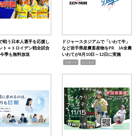
で戦う日本人選手を応援し
ドジャースタジアムで「いわて牛」
ント＝トロイデン戦全試合
など岩手県産農畜産物をPR JA全農
0が今季も無料放送
いわてが8月10日～12日に実施
,
,
スポーツ
ビジネス