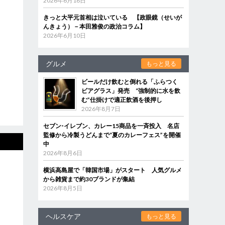
2026年6月18日
きっと大平元首相は泣いている 【政眼鏡（せいが
んきょう）－本田雅俊の政治コラム】
2026年6月10日
グルメ
もっと見る
ビールだけ飲むと倒れる「ふらつく
ビアグラス」発売 “強制的に水を飲
む”仕掛けで適正飲酒を後押し
2026年8月7日
セブン‐イレブン、カレー15商品を一斉投入 名店
監修から冷製うどんまで“夏のカレーフェス”を開催
中
2026年8月6日
横浜高島屋で「韓国市場」がスタート 人気グルメ
から雑貨まで約30ブランドが集結
2026年8月5日
ヘルスケア
もっと見る