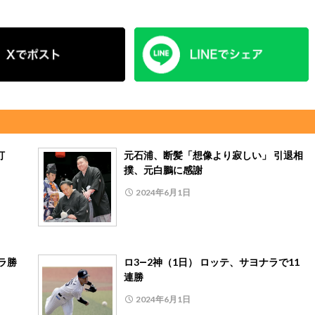
打
元石浦、断髪「想像より寂しい」 引退相
撲、元白鵬に感謝
2024年6月1日
ラ勝
ロ3―2神（1日） ロッテ、サヨナラで11
連勝
2024年6月1日