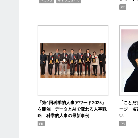
,
,
ビジネス
ライフスタイル
PR
「第4回科学的人事アワード2025」
「ことだ
を開催 データとAIで変わる人事戦
ージ 名
略 科学的人事の最新事例
い
PR
PR