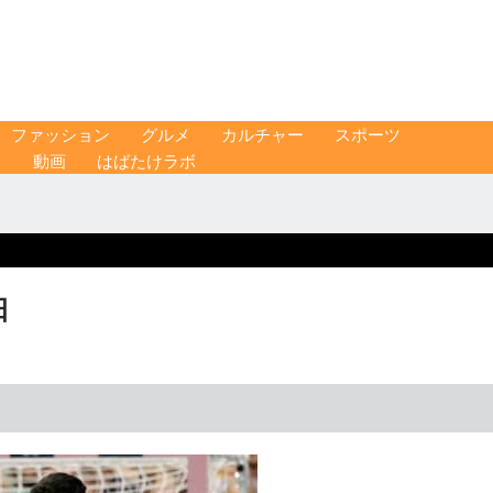
ファッション
グルメ
カルチャー
スポーツ
ス
動画
はばたけラボ
日