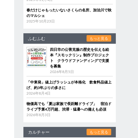
春だけじゃもったいないさくらの名所、加治川で秋
のマルシェ
2025年10月23日
ふむふむ
もっと見る
四日市の公害克服の歴史を伝える絵
本『スモックリン』制作プロジェク
ト クラウドファンディングで支援
を募集
2026年8月5日
「中東発」値上げラッシュが本格化 飲食料品値上
げ、約3年ぶりの多さに
2026年8月4日
物価高でも「夏は家族で長距離ドライブ」 宿泊ド
ライブ予算4万円超、渋滞・猛暑への備えも必須
2026年8月3日
カルチャー
もっと見る