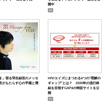
開中
PR
ま」宿る羽生結弦のメッセ
HIV/エイズにまつわる6つの“理解の
言がもたらす心の平穏と潤
ギャップ”とは？ 2030年の流行終
結を目指すGAP6の特設サイトを公
開
PR