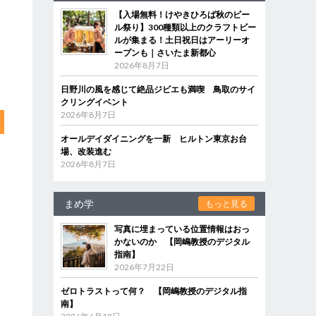
【入場無料！けやきひろば秋のビー
ル祭り】300種類以上のクラフトビー
ルが集まる！土日祝日はアーリーオ
ープンも｜さいたま新都心
2026年8月7日
日野川の風を感じて絶品ジビエも満喫 鳥取のサイ
クリングイベント
2026年8月7日
オールデイダイニングを一新 ヒルトン東京お台
場、改装進む
2026年8月7日
まめ学
もっと見る
写真に埋まっている位置情報はおっ
かないのか 【岡嶋教授のデジタル
指南】
2026年7月22日
ゼロトラストって何？ 【岡嶋教授のデジタル指
南】