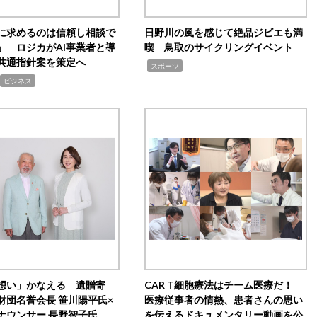
Iに求めるのは信頼し相談で
日野川の風を感じて絶品ジビエも満
」 ロジカがAI事業者と導
喫 鳥取のサイクリングイベント
共通指針案を策定へ
,
スポーツ
ビジネス
想い」かなえる 遺贈寄
CAR T細胞療法はチーム医療だ！
財団名誉会長 笹川陽平氏×
医療従事者の情熱、患者さんの思い
ナウンサー 長野智子氏
を伝えるドキュメンタリー動画を公