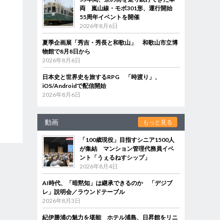
両 嵐山線・モボ301形、運行開始
55周年イベントを開催
2026年8月6日
夏季企画展「秀吉・秀長と和歌山」 和歌山市立博
物館で8月8日から
2026年8月6日
日本史と世界史を旅するRPG 「時渡り」、
iOS/Androidで配信開始
2026年8月6日
動画
もっと見る
「100歳現役」目指すシニア1500人
が集結 マンション管理代務員イベ
ント「うぇるねすシップ」
2026年8月4日
AI時代、「暗黙知」は継承できるのか 「デジブ
レ」説明会／ラウンドテーブル
2026年8月3日
紀伊勝浦の魅力を堪能 ホテル浦島、日昇館をリニ