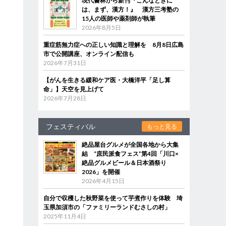
現代書林から新刊『こんなときに
は、まず、漢方！』 漢方三考塾の
15人の医師や薬剤師が執筆
2026年8月5日
重症筋無力症への正しい知識と理解を 8月8日広島
市で公開講座、オンライン配信も
2026年7月31日
【がんを生きる緩和ケア医・大橋洋平「足し算
命」】天空を見上げて
2026年7月28日
フェスティバル
もっと見る
絶品屋台グルメが全国各地から大集
結 “庶民派食フェス”第4回「川口×
絶品グルメビール＆日本酒祭り
2026」を開催
2026年4月15日
自分で収穫した秋野菜を使って芋煮作りを体験 埼
玉県加須市の「ファミリーランドむさしの村」
2025年11月4日