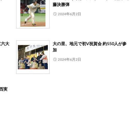
藤決勝弾
2024年6月2日
京六大
大の里、地元で初V祝賀会 約550人が参
加
2024年6月2日
西実