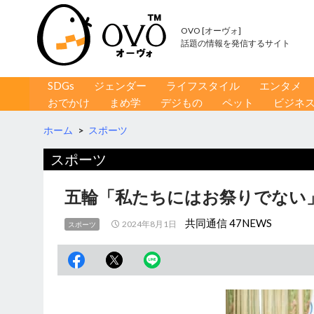
OVO [オーヴォ]
話題の情報を発信するサイト
コンテンツへ移動
検
SDGs
ジェンダー
ライフスタイル
エンタメ
索
おでかけ
まめ学
デジもの
ペット
ビジネ
ホーム
>
スポーツ
スポーツ
五輪「私たちにはお祭りでない
共同通信 47NEWS
2024年8月1日
スポーツ