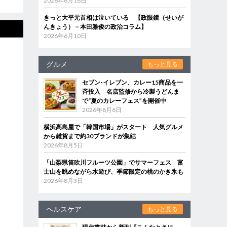
2026年6月18日
きっと大平元首相は泣いている 【政眼鏡（せいが
んきょう）－本田雅俊の政治コラム】
2026年6月10日
グルメ
もっと見る
セブン‐イレブン、カレー15商品を一
斉投入 名店監修から冷製うどんま
で“夏のカレーフェス”を開催中
2026年8月6日
横浜高島屋で「韓国市場」がスタート 人気グルメ
から雑貨まで約30ブランドが集結
2026年8月5日
「山梨県笛吹川フルーツ公園」でサマーフェス 富
士山を眺めながら水遊び、季節限定の桃のかき氷も
2026年8月3日
ヘルスケア
もっと見る