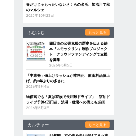
春だけじゃもったいないさくらの名所、加治川で秋
のマルシェ
2025年10月23日
ふむふむ
もっと見る
四日市の公害克服の歴史を伝える絵
本『スモックリン』制作プロジェク
ト クラウドファンディングで支援
を募集
2026年8月5日
「中東発」値上げラッシュが本格化 飲食料品値上
げ、約3年ぶりの多さに
2026年8月4日
物価高でも「夏は家族で長距離ドライブ」 宿泊ド
ライブ予算4万円超、渋滞・猛暑への備えも必須
2026年8月3日
カルチャー
もっと見る
55年間、京の街を走り続けてきた車