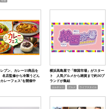
社会
イレブン、カレー15商品を
横浜高島屋で「韓国市場」がスター
 名店監修から冷製うどん
ト 人気グルメから雑貨まで約30ブ
のカレーフェス”を開催中
ランドが集結
,
,
,
カルチャー
グルメ
ライフスタイル