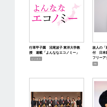
行革甲子園 沼尾波子 東洋大学教
故人の「
授 連載「よんななエコノミー」
付 日本
フリーア
,
ビジネス
PR