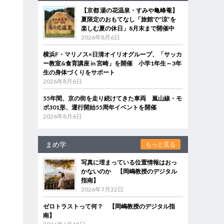
【京都 湯の花温泉・すみや亀峰菴】
夏限定のおもてなし「旅館で“涼”を
楽しむ夏の休日」8月末まで開催中
2026年8月6日
横浜F・マリノス×日清オイリオグループ、「サッカ
ー教室&食育講座 in 宮崎」を開催 小学1年生～3年
生の身体づくりをサポート
2026年8月6日
55年間、京の街を走り続けてきた車両 嵐山線・モ
ボ301形、運行開始55周年イベントを開催
2026年8月6日
まめ学
もっと見る
写真に埋まっている位置情報はおっ
かないのか 【岡嶋教授のデジタル
指南】
2026年7月22日
ゼロトラストって何？ 【岡嶋教授のデジタル指
南】