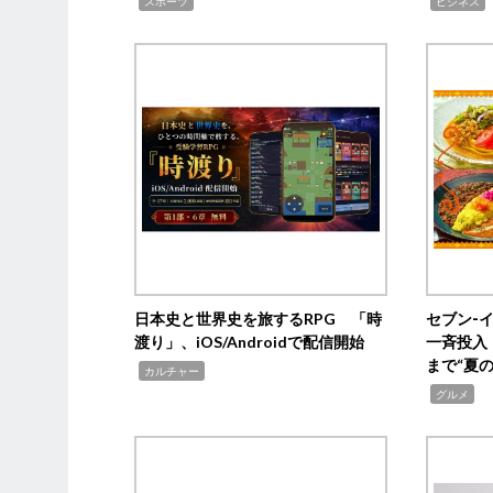
,
,
,
スポーツ
ビジネス
日本史と世界史を旅するRPG 「時
セブン‐
渡り」、iOS/Androidで配信開始
一斉投入
まで“夏
,
カルチャー
,
グルメ