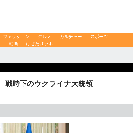
ファッション
グルメ
カルチャー
スポーツ
ス
動画
はばたけラボ
」 戦時下のウクライナ大統領