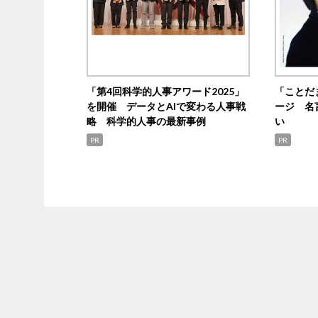
「第4回科学的人事アワード2025」
「ことだ
を開催 データとAIで変わる人事戦
ージ 名
略 科学的人事の最新事例
い
PR
PR