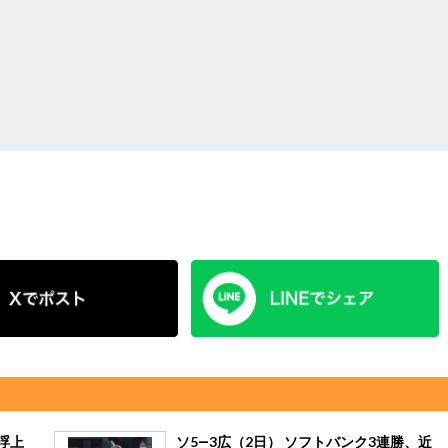
浮上
ソ5―3広（2日） ソフトバンク3連勝、近