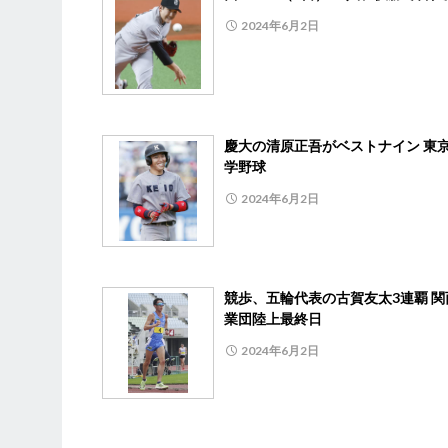
2024年6月2日
慶大の清原正吾がベストナイン 東
学野球
2024年6月2日
競歩、五輪代表の古賀友太3連覇 関
業団陸上最終日
2024年6月2日