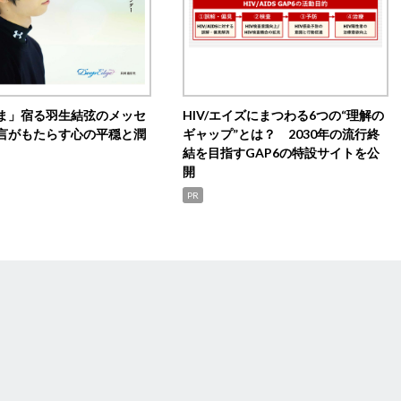
ま」宿る羽生結弦のメッセ
HIV/エイズにまつわる6つの“理解の
言がもたらす心の平穏と潤
ギャップ”とは？ 2030年の流行終
結を目指すGAP6の特設サイトを公
開
PR