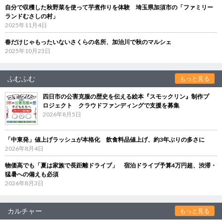
自分で収穫した秋野菜を使って芋煮作りを体験 埼玉県加須市の「ファミリー
ランドむさしの村」
2025年11月4日
春だけじゃもったいないさくらの名所、加治川で秋のマルシェ
2025年10月23日
ふむふむ
もっと見る
四日市の公害克服の歴史を伝える絵本『スモックリン』制作プ
ロジェクト クラウドファンディングで支援を募集
2026年8月5日
「中東発」値上げラッシュが本格化 飲食料品値上げ、約3年ぶりの多さに
2026年8月4日
物価高でも「夏は家族で長距離ドライブ」 宿泊ドライブ予算4万円超、渋滞・
猛暑への備えも必須
2026年8月3日
カルチャー
もっと見る