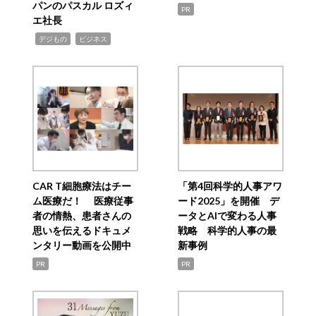
パンのパスカル ロズィ
PR
エ社長
,
,
デジもの
ビジネス
CAR T細胞療法はチー
「第4回科学的人事アワ
ム医療だ！ 医療従事
ード2025」を開催 デ
者の情熱、患者さんの
ータとAIで変わる人事
思いを伝えるドキュメ
戦略 科学的人事の最
ンタリー動画を公開中
新事例
PR
PR