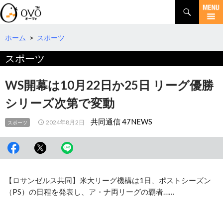
検
索
コ
ン
テ
ホーム
>
スポーツ
ン
スポーツ
ツ
へ
移
WS開幕は10月22日か25日 リーグ優勝
動
シリーズ次第で変動
共同通信 47NEWS
2024年8月2日
スポーツ
【ロサンゼルス共同】米大リーグ機構は1日、ポストシーズン
（PS）の日程を発表し、ア・ナ両リーグの覇者……