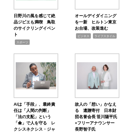
日野川の風を感じて絶
オールデイダイニング
品ジビエも満喫 鳥取
を一新 ヒルトン東京
のサイクリングイベン
お台場、改装進む
ト
,
,
ビジネス
ライフスタイル
,
スポーツ
AIは「手段」、最終責
故人の「想い」かなえ
任は「人間の判断」
る 遺贈寄付 日本財
「法の支配」という
団名誉会長 笹川陽平氏
「傘」で人を守る レ
×フリーアナウンサー
クシスネクシス・ジャ
長野智子氏