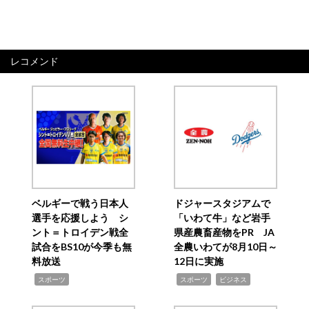
レコメンド
ベルギーで戦う日本人
ドジャースタジアムで
選手を応援しよう シ
「いわて牛」など岩手
ント＝トロイデン戦全
県産農畜産物をPR JA
試合をBS10が今季も無
全農いわてが8月10日～
料放送
12日に実施
,
,
,
スポーツ
スポーツ
ビジネス