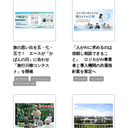
旅の思い出を五・七・
「人がAIに求めるのは
五で！ エースが「か
信頼し相談できるこ
ばんの日」に合わせ
と」 ロジカがAI事業
「旅行川柳コンテス
者と導入機関の共通指
ト」を開催
針案を策定へ
,
,
,
,
,
おでかけ
ファッション
デジもの
ビジネス
ライフスタイル