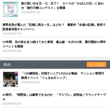
旅の思い出を五・七・五で！ エースが「かばんの日」に合わ
せ「旅行川柳コンテスト」を開催
2026年8月7日
東野圭吾が選んだ「記憶に残る一文」はどれ？ 最新作『永遠の記憶』発売で
読者参加型キャンペーン
2026年8月7日
55年間、京の街を走り続けてきた車両 嵐山線・モボ301形、運行開始55周年
イベントを開催
2026年8月6日
動画
もっと見る
「100歳現役」目指すシニア1500人が集結 マンション管理代
務員イベント「うぇるねすシップ」
2026年8月4日
AI時代、「暗黙知」は継承できるのか 「デジブレ」説明会／ラウンドテーブ
ル
2026年8月3日