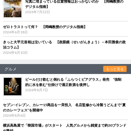
写真に埋まっている位置情報はおっかないのか 【岡嶋教授の
デジタル指南】
2026年7月22日
ゼロトラストって何？ 【岡嶋教授のデジタル指南】
2026年6月18日
きっと大平元首相は泣いている 【政眼鏡（せいがんきょう）－本田雅俊の政
治コラム】
2026年6月10日
グルメ
もっと見る
ビールだけ飲むと倒れる「ふらつくビアグラス」発売 “強制
的に水を飲む”仕掛けで適正飲酒を後押し
2026年8月7日
セブン‐イレブン、カレー15商品を一斉投入 名店監修から冷製うどんまで“夏
のカレーフェス”を開催中
2026年8月6日
横浜高島屋で「韓国市場」がスタート 人気グルメから雑貨まで約30ブランド
が集結