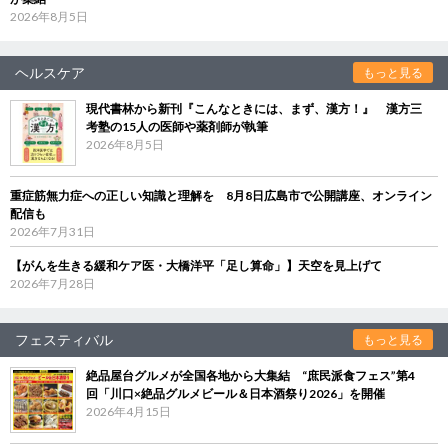
2026年8月5日
ヘルスケア
もっと見る
現代書林から新刊『こんなときには、まず、漢方！』 漢方三
考塾の15人の医師や薬剤師が執筆
2026年8月5日
重症筋無力症への正しい知識と理解を 8月8日広島市で公開講座、オンライン
配信も
2026年7月31日
【がんを生きる緩和ケア医・大橋洋平「足し算命」】天空を見上げて
2026年7月28日
フェスティバル
もっと見る
絶品屋台グルメが全国各地から大集結 “庶民派食フェス”第4
回「川口×絶品グルメビール＆日本酒祭り2026」を開催
2026年4月15日