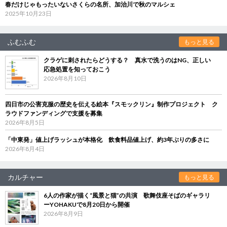
春だけじゃもったいないさくらの名所、加治川で秋のマルシェ
2025年10月23日
ふむふむ
もっと見る
クラゲに刺されたらどうする？ 真水で洗うのはNG、正しい
応急処置を知っておこう
2026年8月10日
四日市の公害克服の歴史を伝える絵本『スモックリン』制作プロジェクト ク
ラウドファンディングで支援を募集
2026年8月5日
「中東発」値上げラッシュが本格化 飲食料品値上げ、約3年ぶりの多さに
2026年8月4日
カルチャー
もっと見る
6人の作家が描く“風景と猫”の共演 歌舞伎座そばのギャラリ
ーYOHAKUで8月20日から開催
2026年8月9日