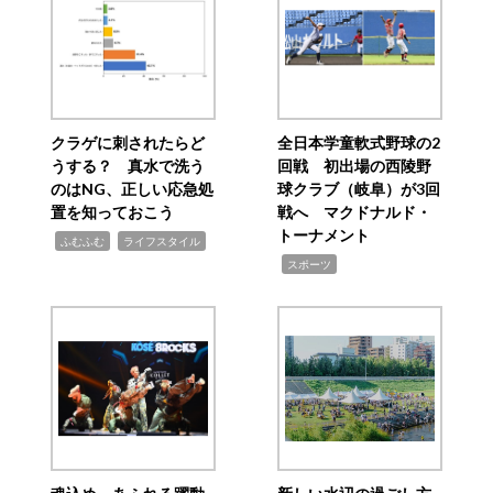
クラゲに刺されたらど
全日本学童軟式野球の2
うする？ 真水で洗う
回戦 初出場の西陵野
のはNG、正しい応急処
球クラブ（岐阜）が3回
置を知っておこう
戦へ マクドナルド・
トーナメント
,
,
ふむふむ
ライフスタイル
,
スポーツ