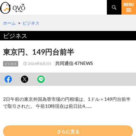
検
索
コ
ン
テ
ホーム
>
ビジネス
ン
ビジネス
ツ
へ
移
東京円、149円台前半
動
共同通信 47NEWS
2024年8月2日
ビジネス
2日午前の東京外国為替市場の円相場は、1ドル＝149円台前半
で取引された。 午前10時現在は前日比4……
さらに見る