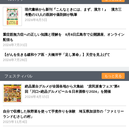
現代書林から新刊『こんなときには、まず、漢方！』 漢方三
考塾の15人の医師や薬剤師が執筆
2026年8月5日
重症筋無力症への正しい知識と理解を 8月8日広島市で公開講座、オンライン
配信も
2026年7月31日
【がんを生きる緩和ケア医・大橋洋平「足し算命」】天空を見上げて
2026年7月28日
フェスティバル
もっと見る
絶品屋台グルメが全国各地から大集結 “庶民派食フェス”第4
回「川口×絶品グルメビール＆日本酒祭り2026」を開催
2026年4月15日
自分で収穫した秋野菜を使って芋煮作りを体験 埼玉県加須市の「ファミリー
ランドむさしの村」
2025年11月4日