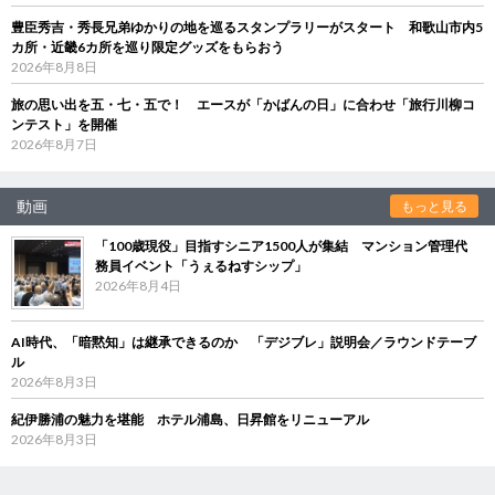
豊臣秀吉・秀長兄弟ゆかりの地を巡るスタンプラリーがスタート 和歌山市内5
カ所・近畿6カ所を巡り限定グッズをもらおう
2026年8月8日
旅の思い出を五・七・五で！ エースが「かばんの日」に合わせ「旅行川柳コ
ンテスト」を開催
2026年8月7日
動画
もっと見る
「100歳現役」目指すシニア1500人が集結 マンション管理代
務員イベント「うぇるねすシップ」
2026年8月4日
AI時代、「暗黙知」は継承できるのか 「デジブレ」説明会／ラウンドテーブ
ル
2026年8月3日
紀伊勝浦の魅力を堪能 ホテル浦島、日昇館をリニューアル
2026年8月3日