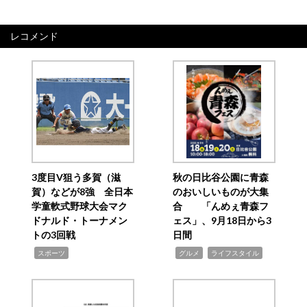
レコメンド
3度目V狙う多賀（滋
秋の日比谷公園に青森
賀）などが8強 全日本
のおいしいものが大集
学童軟式野球大会マク
合 「んめぇ青森フ
ドナルド・トーナメン
ェス」、9月18日から3
トの3回戦
日間
,
,
,
スポーツ
グルメ
ライフスタイル