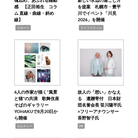
魂込め、あふれる躍動
新しい水辺の過ごし方
感 【正田裕生 コラ
を提案 札幌市・豊平
ム 直線・曲線・斜め
川でイベント「川見
線】
2026」を開催
,
,
スポーツ
ライフスタイル
6人の作家が描く“風景
故人の「想い」かなえ
と猫”の共演 歌舞伎座
る 遺贈寄付 日本財
そばのギャラリー
団名誉会長 笹川陽平氏
YOHAKUで8月20日か
×フリーアナウンサー
ら開催
長野智子氏
,
カルチャー
PR