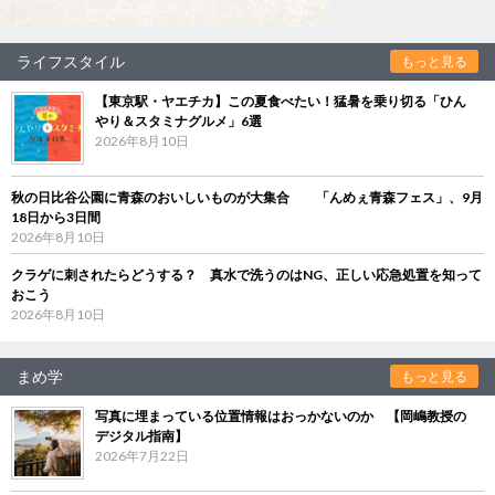
ライフスタイル
もっと見る
【東京駅・ヤエチカ】この夏食べたい！猛暑を乗り切る「ひん
やり＆スタミナグルメ」6選
2026年8月10日
秋の日比谷公園に青森のおいしいものが大集合 「んめぇ青森フェス」、9月
18日から3日間
2026年8月10日
クラゲに刺されたらどうする？ 真水で洗うのはNG、正しい応急処置を知って
おこう
2026年8月10日
まめ学
もっと見る
写真に埋まっている位置情報はおっかないのか 【岡嶋教授の
デジタル指南】
2026年7月22日