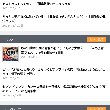
ゼロトラストって何？ 【岡嶋教授のデジタル指南】
2026年6月18日
きっと大平元首相は泣いている 【政眼鏡（せいがんきょう）－本田雅俊の政
治コラム】
2026年6月10日
グルメ
もっと見る
秋の日比谷公園に青森のおいしいものが大集合 「んめぇ青
森フェス」、9月18日から3日間
2026年8月10日
ビールだけ飲むと倒れる「ふらつくビアグラス」発売 “強制的に水を飲む”仕
掛けで適正飲酒を後押し
2026年8月7日
セブン‐イレブン、カレー15商品を一斉投入 名店監修から冷製うどんまで“夏
のカレーフェス”を開催中
2026年8月6日
ヘルスケア
もっと見る