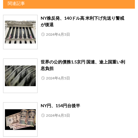
関連記事
NY株反発、140ドル高 米利下げ先送り警戒
が後退
2024年6月5日
世界の公的債務1.5京円 国連、途上国重い利
息負担
2024年6月5日
NY円、154円台後半
2024年6月5日