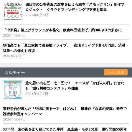
四日市の公害克服の歴史を伝える絵本『スモックリン』制作プ
ロジェクト クラウドファンディングで支援を募集
2026年8月5日
「中東発」値上げラッシュが本格化 飲食料品値上げ、約3年ぶりの多さに
2026年8月4日
物価高でも「夏は家族で長距離ドライブ」 宿泊ドライブ予算4万円超、渋滞・
猛暑への備えも必須
2026年8月3日
カルチャー
もっと見る
旅の思い出を五・七・五で！ エースが「かばんの日」に合わ
せ「旅行川柳コンテスト」を開催
2026年8月7日
東野圭吾が選んだ「記憶に残る一文」はどれ？ 最新作『永遠の記憶』発売で
読者参加型キャンペーン
2026年8月7日
55年間、京の街を走り続けてきた車両 嵐山線・モボ301形、運行開始55周年