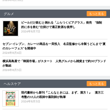
グルメ
もっと見る
ビールだけ飲むと倒れる「ふらつくビアグラス」発売 “強制
的に水を飲む”仕掛けで適正飲酒を後押し
2026年8月7日
セブン‐イレブン、カレー15商品を一斉投入 名店監修から冷製うどんまで“夏
のカレーフェス”を開催中
2026年8月6日
横浜高島屋で「韓国市場」がスタート 人気グルメから雑貨まで約30ブランド
が集結
2026年8月5日
ヘルスケア
もっと見る
現代書林から新刊『こんなときには、まず、漢方！』 漢方三
考塾の15人の医師や薬剤師が執筆
2026年8月5日