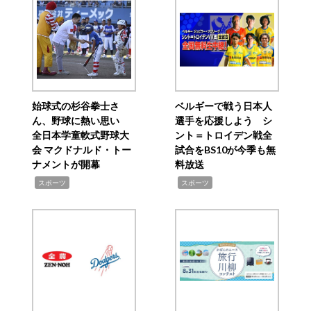
始球式の杉谷拳士さ
ベルギーで戦う日本人
ん、野球に熱い思い
選手を応援しよう シ
全日本学童軟式野球大
ント＝トロイデン戦全
会 マクドナルド・トー
試合をBS10が今季も無
ナメントが開幕
料放送
,
,
スポーツ
スポーツ