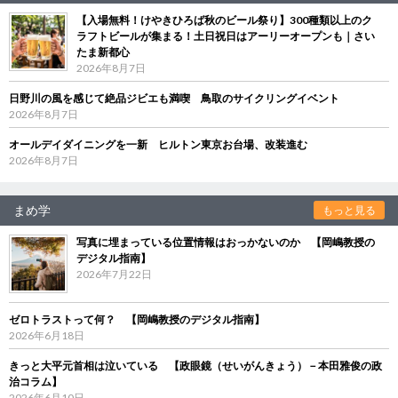
【入場無料！けやきひろば秋のビール祭り】300種類以上のク
ラフトビールが集まる！土日祝日はアーリーオープンも｜さい
たま新都心
2026年8月7日
日野川の風を感じて絶品ジビエも満喫 鳥取のサイクリングイベント
2026年8月7日
オールデイダイニングを一新 ヒルトン東京お台場、改装進む
2026年8月7日
まめ学
もっと見る
写真に埋まっている位置情報はおっかないのか 【岡嶋教授の
デジタル指南】
2026年7月22日
ゼロトラストって何？ 【岡嶋教授のデジタル指南】
2026年6月18日
きっと大平元首相は泣いている 【政眼鏡（せいがんきょう）－本田雅俊の政
治コラム】
2026年6月10日