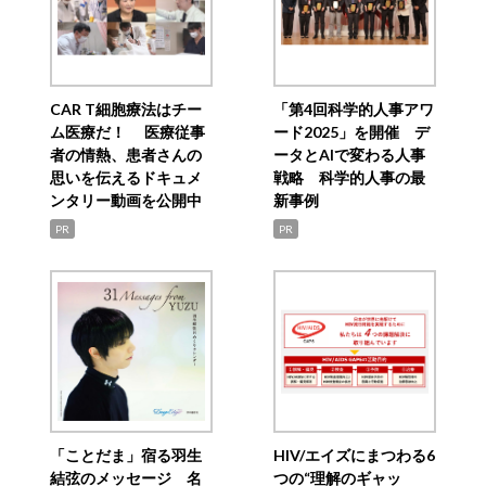
CAR T細胞療法はチー
「第4回科学的人事アワ
ム医療だ！ 医療従事
ード2025」を開催 デ
者の情熱、患者さんの
ータとAIで変わる人事
思いを伝えるドキュメ
戦略 科学的人事の最
ンタリー動画を公開中
新事例
PR
PR
「ことだま」宿る羽生
HIV/エイズにまつわる6
結弦のメッセージ 名
つの“理解のギャッ