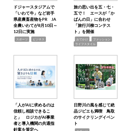
ドジャースタジアムで
旅の思い出を五・七・
「いわて牛」など岩手
五で！ エースが「か
県産農畜産物をPR JA
ばんの日」に合わせ
全農いわてが8月10日～
「旅行川柳コンテス
12日に実施
ト」を開催
,
,
,
,
,
スポーツ
ビジネス
おでかけ
ファッション
ライフスタイル
「人がAIに求めるのは
日野川の風を感じて絶
信頼し相談できるこ
品ジビエも満喫 鳥取
と」 ロジカがAI事業
のサイクリングイベン
者と導入機関の共通指
ト
針案を策定へ
,