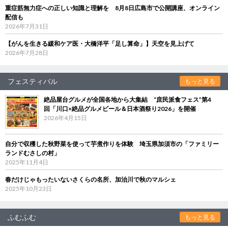
重症筋無力症への正しい知識と理解を 8月8日広島市で公開講座、オンライン
配信も
2026年7月31日
【がんを生きる緩和ケア医・大橋洋平「足し算命」】天空を見上げて
2026年7月28日
フェスティバル
もっと見る
絶品屋台グルメが全国各地から大集結 “庶民派食フェス”第4
回「川口×絶品グルメビール＆日本酒祭り2026」を開催
2026年4月15日
自分で収穫した秋野菜を使って芋煮作りを体験 埼玉県加須市の「ファミリー
ランドむさしの村」
2025年11月4日
春だけじゃもったいないさくらの名所、加治川で秋のマルシェ
2025年10月23日
ふむふむ
もっと見る