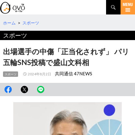
検
索
コ
ン
テ
ホーム
>
スポーツ
ン
スポーツ
ツ
へ
移
出場選手の中傷「正当化されず」 パリ
動
五輪SNS投稿で盛山文科相
共同通信 47NEWS
2024年8月2日
スポーツ