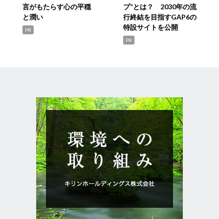
言がもたらす心の平穏
プ”とは？ 2030年の流
と潤い
行終結を目指すGAP6の
特設サイトを公開
PR
PR