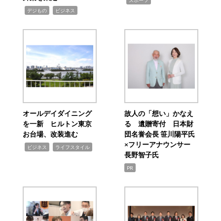
スポーツ
,
,
デジもの
ビジネス
オールデイダイニング
故人の「想い」かなえ
を一新 ヒルトン東京
る 遺贈寄付 日本財
お台場、改装進む
団名誉会長 笹川陽平氏
×フリーアナウンサー
,
,
ビジネス
ライフスタイル
長野智子氏
PR