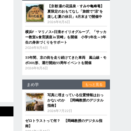
【京都 湯の花温泉・すみや亀峰菴】
夏限定のおもてなし「旅館で“涼”を
楽しむ夏の休日」8月末まで開催中
2026年8月6日
横浜F・マリノス×日清オイリオグループ、「サッカ
ー教室&食育講座 in 宮崎」を開催 小学1年生～3年
生の身体づくりをサポート
2026年8月6日
55年間、京の街を走り続けてきた車両 嵐山線・モ
ボ301形、運行開始55周年イベントを開催
2026年8月6日
まめ学
もっと見る
写真に埋まっている位置情報はおっ
かないのか 【岡嶋教授のデジタル
指南】
2026年7月22日
ゼロトラストって何？ 【岡嶋教授のデジタル指
南】