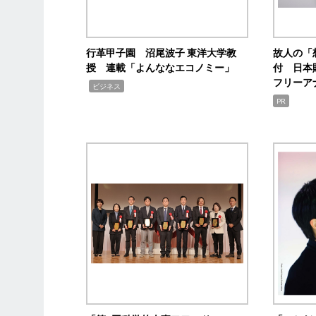
行革甲子園 沼尾波子 東洋大学教
故人の「
授 連載「よんななエコノミー」
付 日本
フリーア
,
ビジネス
PR