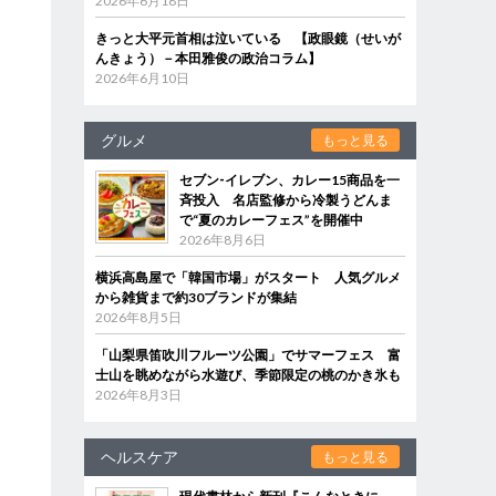
2026年6月18日
きっと大平元首相は泣いている 【政眼鏡（せいが
んきょう）－本田雅俊の政治コラム】
2026年6月10日
グルメ
もっと見る
セブン‐イレブン、カレー15商品を一
斉投入 名店監修から冷製うどんま
で“夏のカレーフェス”を開催中
2026年8月6日
横浜高島屋で「韓国市場」がスタート 人気グルメ
から雑貨まで約30ブランドが集結
2026年8月5日
「山梨県笛吹川フルーツ公園」でサマーフェス 富
士山を眺めながら水遊び、季節限定の桃のかき氷も
2026年8月3日
ヘルスケア
もっと見る