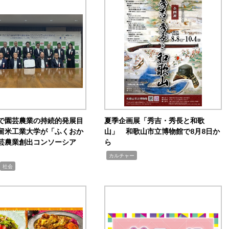
で園芸農業の持続的発展目
夏季企画展「秀吉・秀長と和歌
留米工業大学が「ふくおか
山」 和歌山市立博物館で8月8日か
芸農業創出コンソーシア
ら
,
カルチャー
社会