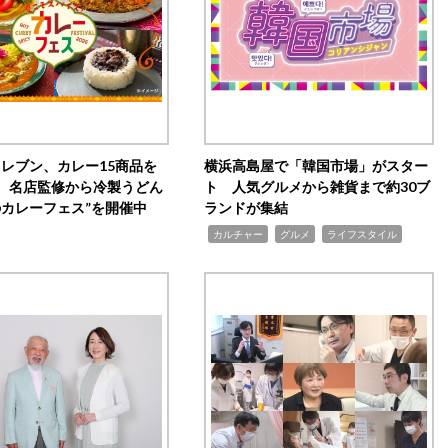
イレブン、カレー15商品を
横浜高島屋で「韓国市場」がスター
 名店監修から冷製うどん
ト 人気グルメから雑貨まで約30ブ
のカレーフェス”を開催中
ランドが集結
,
,
,
カルチャー
グルメ
ライフスタイル