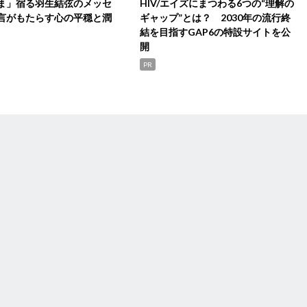
ま」宿る羽生結弦のメッセ
HIV/エイズにまつわる6つの“理解の
言がもたらす心の平穏と潤
ギャップ”とは？ 2030年の流行終
結を目指すGAP6の特設サイトを公
開
PR