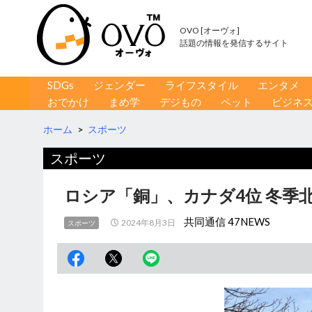
OVO [オーヴォ]
話題の情報を発信するサイト
コンテンツへ移動
検
SDGs
ジェンダー
ライフスタイル
エンタメ
索
おでかけ
まめ学
デジもの
ペット
ビジネ
ホーム
>
スポーツ
スポーツ
ロシア「銅」、カナダ4位 冬季
共同通信 47NEWS
2024年8月3日
スポーツ