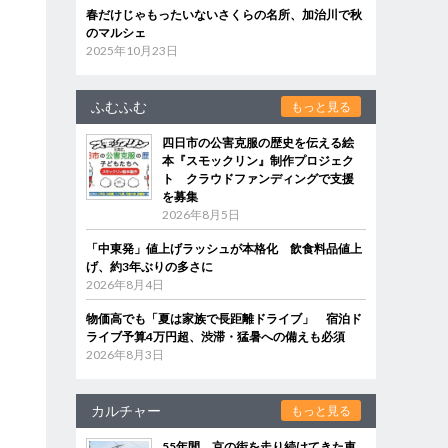
春だけじゃもったいないさくらの名所、加治川で秋
のマルシェ
2025年10月23日
ふむふむ
もっと見る
四日市の公害克服の歴史を伝える絵
本『スモックリン』制作プロジェク
ト クラウドファンディングで支援
を募集
2026年8月5日
「中東発」値上げラッシュが本格化 飲食料品値上
げ、約3年ぶりの多さに
2026年8月4日
物価高でも「夏は家族で長距離ドライブ」 宿泊ド
ライブ予算4万円超、渋滞・猛暑への備えも必須
2026年8月3日
カルチャー
もっと見る
55年間、京の街を走り続けてきた車