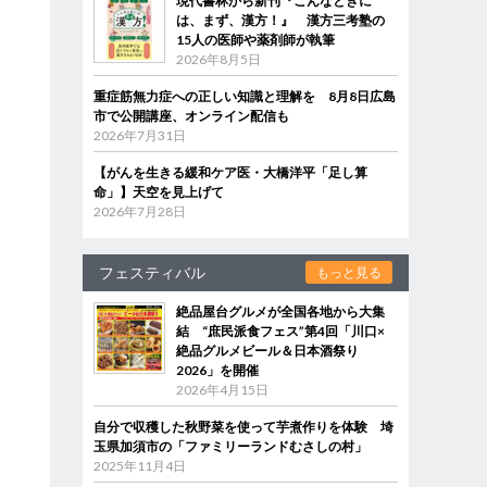
現代書林から新刊『こんなときに
は、まず、漢方！』 漢方三考塾の
15人の医師や薬剤師が執筆
2026年8月5日
重症筋無力症への正しい知識と理解を 8月8日広島
市で公開講座、オンライン配信も
2026年7月31日
【がんを生きる緩和ケア医・大橋洋平「足し算
命」】天空を見上げて
2026年7月28日
フェスティバル
もっと見る
絶品屋台グルメが全国各地から大集
結 “庶民派食フェス”第4回「川口×
絶品グルメビール＆日本酒祭り
2026」を開催
2026年4月15日
自分で収穫した秋野菜を使って芋煮作りを体験 埼
玉県加須市の「ファミリーランドむさしの村」
2025年11月4日