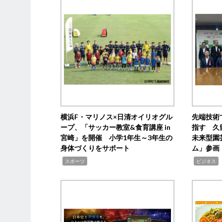
横浜F・マリノス×日清オイリオグル
先端技術
ープ、「サッカー教室&食育講座 in
指す 久
宮崎」を開催 小学1年生～3年生の
未来型園
身体づくりをサポート
ム」参画
,
,
,
スポーツ
ビジネス