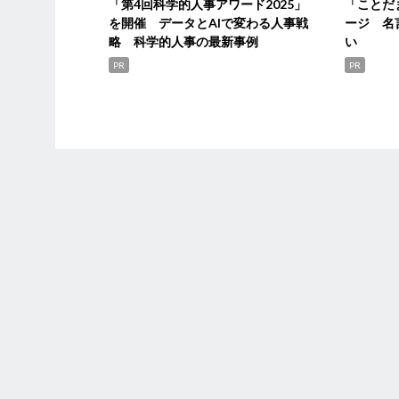
「第4回科学的人事アワード2025」
「ことだ
を開催 データとAIで変わる人事戦
ージ 名
略 科学的人事の最新事例
い
PR
PR