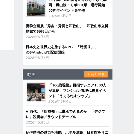
両 嵐山線・モボ301形、運行開始
55周年イベントを開催
2026年8月6日
夏季企画展「秀吉・秀長と和歌山」 和歌山市立博
物館で8月8日から
2026年8月6日
日本史と世界史を旅するRPG 「時渡り」、
iOS/Androidで配信開始
2026年8月6日
動画
もっと見る
「100歳現役」目指すシニア1500人
が集結 マンション管理代務員イベ
ント「うぇるねすシップ」
2026年8月4日
AI時代、「暗黙知」は継承できるのか 「デジブ
レ」説明会／ラウンドテーブル
2026年8月3日
紀伊勝浦の魅力を堪能 ホテル浦島、日昇館をリニ