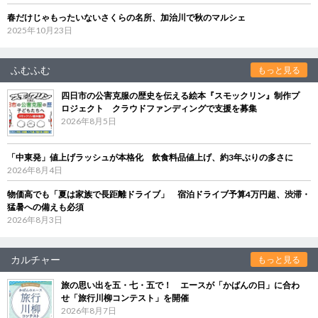
春だけじゃもったいないさくらの名所、加治川で秋のマルシェ
2025年10月23日
ふむふむ
もっと見る
四日市の公害克服の歴史を伝える絵本『スモックリン』制作プ
ロジェクト クラウドファンディングで支援を募集
2026年8月5日
「中東発」値上げラッシュが本格化 飲食料品値上げ、約3年ぶりの多さに
2026年8月4日
物価高でも「夏は家族で長距離ドライブ」 宿泊ドライブ予算4万円超、渋滞・
猛暑への備えも必須
2026年8月3日
カルチャー
もっと見る
旅の思い出を五・七・五で！ エースが「かばんの日」に合わ
せ「旅行川柳コンテスト」を開催
2026年8月7日