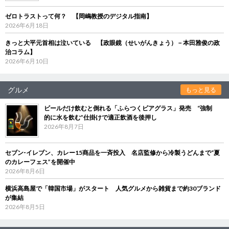
ゼロトラストって何？ 【岡嶋教授のデジタル指南】
2026年6月18日
きっと大平元首相は泣いている 【政眼鏡（せいがんきょう）－本田雅俊の政
治コラム】
2026年6月10日
グルメ
もっと見る
ビールだけ飲むと倒れる「ふらつくビアグラス」発売 “強制
的に水を飲む”仕掛けで適正飲酒を後押し
2026年8月7日
セブン‐イレブン、カレー15商品を一斉投入 名店監修から冷製うどんまで“夏
のカレーフェス”を開催中
2026年8月6日
横浜高島屋で「韓国市場」がスタート 人気グルメから雑貨まで約30ブランド
が集結
2026年8月5日