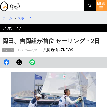
検
索
コ
ン
テ
ホーム
>
スポーツ
ン
スポーツ
ツ
へ
移
岡田、吉岡組が首位 セーリング・2日
動
共同通信 47NEWS
2024年8月3日
スポーツ