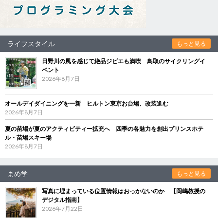
ライフスタイル
もっと見る
日野川の風を感じて絶品ジビエも満喫 鳥取のサイクリングイ
ベント
2026年8月7日
オールデイダイニングを一新 ヒルトン東京お台場、改装進む
2026年8月7日
夏の苗場が夏のアクティビティー拡充へ 四季の各魅力を創出プリンスホテ
ル・苗場スキー場
2026年8月7日
まめ学
もっと見る
写真に埋まっている位置情報はおっかないのか 【岡嶋教授の
デジタル指南】
2026年7月22日