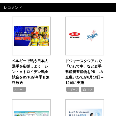
レコメンド
ベルギーで戦う日本人
ドジャースタジアムで
選手を応援しよう シ
「いわて牛」など岩手
ント＝トロイデン戦全
県産農畜産物をPR JA
試合をBS10が今季も無
全農いわてが8月10日～
料放送
12日に実施
,
,
,
スポーツ
スポーツ
ビジネス