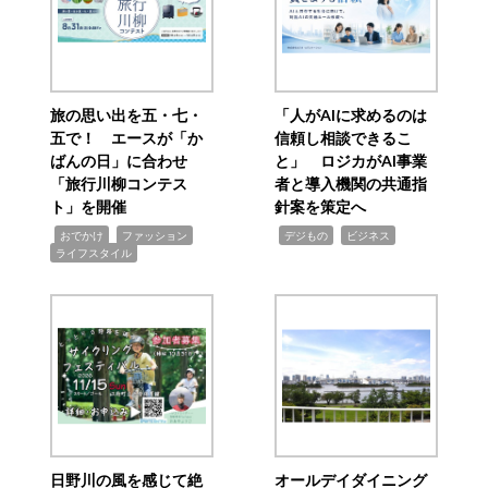
旅の思い出を五・七・
「人がAIに求めるのは
五で！ エースが「か
信頼し相談できるこ
ばんの日」に合わせ
と」 ロジカがAI事業
「旅行川柳コンテス
者と導入機関の共通指
ト」を開催
針案を策定へ
,
,
,
,
,
おでかけ
ファッション
デジもの
ビジネス
ライフスタイル
日野川の風を感じて絶
オールデイダイニング