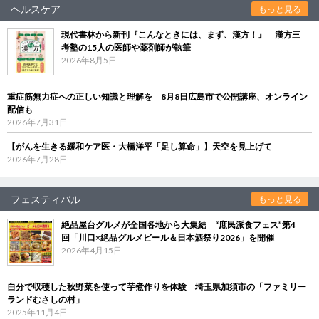
ヘルスケア
もっと見る
現代書林から新刊『こんなときには、まず、漢方！』 漢方三
考塾の15人の医師や薬剤師が執筆
2026年8月5日
重症筋無力症への正しい知識と理解を 8月8日広島市で公開講座、オンライン
配信も
2026年7月31日
【がんを生きる緩和ケア医・大橋洋平「足し算命」】天空を見上げて
2026年7月28日
フェスティバル
もっと見る
絶品屋台グルメが全国各地から大集結 “庶民派食フェス”第4
回「川口×絶品グルメビール＆日本酒祭り2026」を開催
2026年4月15日
自分で収穫した秋野菜を使って芋煮作りを体験 埼玉県加須市の「ファミリー
ランドむさしの村」
2025年11月4日