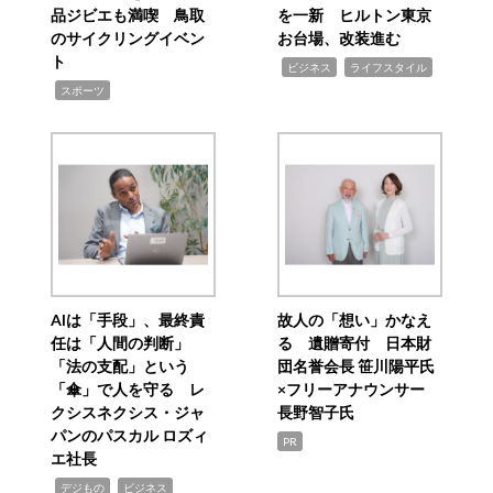
品ジビエも満喫 鳥取
を一新 ヒルトン東京
のサイクリングイベン
お台場、改装進む
ト
,
,
ビジネス
ライフスタイル
,
スポーツ
AIは「手段」、最終責
故人の「想い」かなえ
任は「人間の判断」
る 遺贈寄付 日本財
「法の支配」という
団名誉会長 笹川陽平氏
「傘」で人を守る レ
×フリーアナウンサー
クシスネクシス・ジャ
長野智子氏
パンのパスカル ロズィ
PR
エ社長
,
,
デジもの
ビジネス