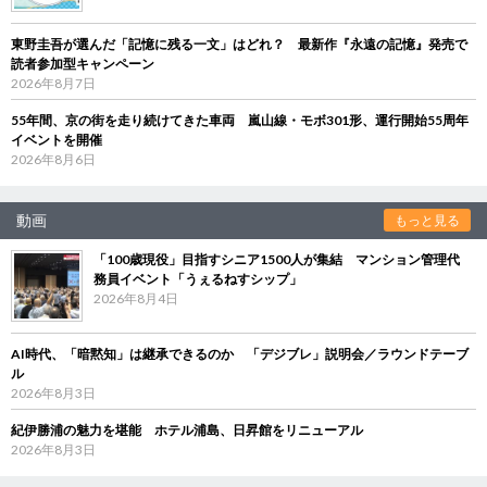
東野圭吾が選んだ「記憶に残る一文」はどれ？ 最新作『永遠の記憶』発売で
読者参加型キャンペーン
2026年8月7日
55年間、京の街を走り続けてきた車両 嵐山線・モボ301形、運行開始55周年
イベントを開催
2026年8月6日
動画
もっと見る
「100歳現役」目指すシニア1500人が集結 マンション管理代
務員イベント「うぇるねすシップ」
2026年8月4日
AI時代、「暗黙知」は継承できるのか 「デジブレ」説明会／ラウンドテーブ
ル
2026年8月3日
紀伊勝浦の魅力を堪能 ホテル浦島、日昇館をリニューアル
2026年8月3日