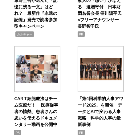
東野圭吾が選んだ「記
故人の「想い」かなえ
憶に残る一文」はど
る 遺贈寄付 日本財
れ？ 最新作『永遠の
団名誉会長 笹川陽平氏
記憶』発売で読者参加
×フリーアナウンサー
型キャンペーン
長野智子氏
,
カルチャー
PR
CAR T細胞療法はチー
「第4回科学的人事アワ
ム医療だ！ 医療従事
ード2025」を開催 デ
者の情熱、患者さんの
ータとAIで変わる人事
思いを伝えるドキュメ
戦略 科学的人事の最
ンタリー動画を公開中
新事例
PR
PR