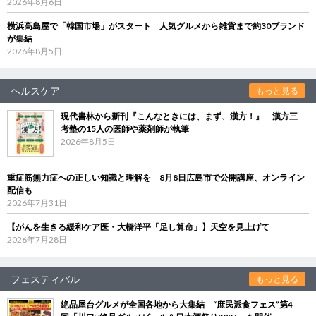
2026年8月6日
横浜高島屋で「韓国市場」がスタート 人気グルメから雑貨まで約30ブランド
が集結
2026年8月5日
ヘルスケア
もっと見る
現代書林から新刊『こんなときには、まず、漢方！』 漢方三
考塾の15人の医師や薬剤師が執筆
2026年8月5日
重症筋無力症への正しい知識と理解を 8月8日広島市で公開講座、オンライン
配信も
2026年7月31日
【がんを生きる緩和ケア医・大橋洋平「足し算命」】天空を見上げて
2026年7月28日
フェスティバル
もっと見る
絶品屋台グルメが全国各地から大集結 “庶民派食フェス”第4