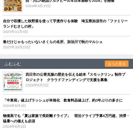
回「川口×絶品グルメビール＆日本酒祭り2026」を開催
2026年4月15日
自分で収穫した秋野菜を使って芋煮作りを体験 埼玉県加須市の「ファミリー
ランドむさしの村」
2025年11月4日
春だけじゃもったいないさくらの名所、加治川で秋のマルシェ
2025年10月23日
ふむふむ
もっと見る
四日市の公害克服の歴史を伝える絵本『スモックリン』制作プ
ロジェクト クラウドファンディングで支援を募集
2026年8月5日
「中東発」値上げラッシュが本格化 飲食料品値上げ、約3年ぶりの多さに
2026年8月4日
物価高でも「夏は家族で長距離ドライブ」 宿泊ドライブ予算4万円超、渋滞・
猛暑への備えも必須
2026年8月3日