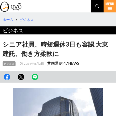
検
索
コ
ン
テ
ホーム
>
ビジネス
ン
ビジネス
ツ
へ
移
シニア社員、時短週休3日も容認 大東
動
建託、働き方柔軟に
共同通信 47NEWS
2024年8月3日
ビジネス