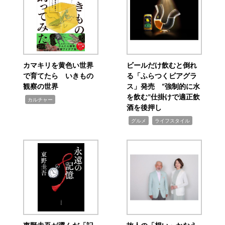
カマキリを黄色い世界
ビールだけ飲むと倒れ
で育てたら いきもの
る「ふらつくビアグラ
観察の世界
ス」発売 “強制的に水
を飲む”仕掛けで適正飲
,
カルチャー
酒を後押し
,
,
グルメ
ライフスタイル