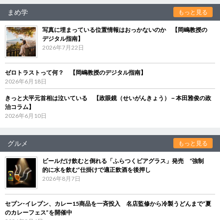
まめ学
もっと見る
写真に埋まっている位置情報はおっかないのか 【岡嶋教授の
デジタル指南】
2026年7月22日
ゼロトラストって何？ 【岡嶋教授のデジタル指南】
2026年6月18日
きっと大平元首相は泣いている 【政眼鏡（せいがんきょう）－本田雅俊の政
治コラム】
2026年6月10日
グルメ
もっと見る
ビールだけ飲むと倒れる「ふらつくビアグラス」発売 “強制
的に水を飲む”仕掛けで適正飲酒を後押し
2026年8月7日
セブン‐イレブン、カレー15商品を一斉投入 名店監修から冷製うどんまで“夏
のカレーフェス”を開催中