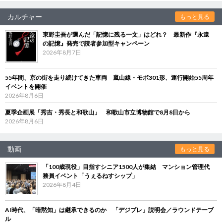
カルチャー
もっと見る
東野圭吾が選んだ「記憶に残る一文」はどれ？ 最新作『永遠
の記憶』発売で読者参加型キャンペーン
2026年8月7日
55年間、京の街を走り続けてきた車両 嵐山線・モボ301形、運行開始55周年
イベントを開催
2026年8月6日
夏季企画展「秀吉・秀長と和歌山」 和歌山市立博物館で8月8日から
2026年8月6日
動画
もっと見る
「100歳現役」目指すシニア1500人が集結 マンション管理代
務員イベント「うぇるねすシップ」
2026年8月4日
AI時代、「暗黙知」は継承できるのか 「デジブレ」説明会／ラウンドテーブ
ル