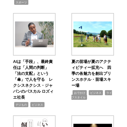
,
スポーツ
AIは「手段」、最終責
夏の苗場が夏のアクテ
任は「人間の判断」
ィビティー拡充へ 四
「法の支配」という
季の各魅力を創出プリ
「傘」で人を守る レ
ンスホテル・苗場スキ
クシスネクシス・ジャ
ー場
パンのパスカル ロズィ
,
,
,
おでかけ
ビジネス
ライ
エ社長
フスタイル
,
,
デジもの
ビジネス