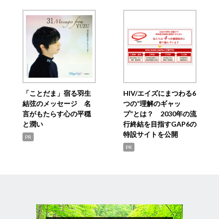
「ことだま」宿る羽生
HIV/エイズにまつわる6
結弦のメッセージ 名
つの“理解のギャッ
言がもたらす心の平穏
プ”とは？ 2030年の流
と潤い
行終結を目指すGAP6の
特設サイトを公開
PR
PR