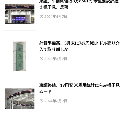
東証、午前終値は3万8661円 米重要統計控
え様子見、反落
2024年6月7日
外貨準備高、5月末に7兆円減少 ドル売り介
入で取り崩しか
2024年6月7日
東証終値、19円安 米雇用統計にらみ様子見
ムード
2024年6月7日