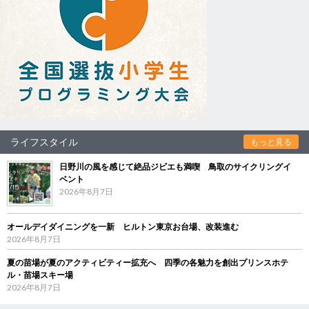
ライフスタイル
もっと見る
日野川の風を感じて絶品ジビエも満喫 鳥取のサイクリングイ
ベント
2026年8月7日
オールデイダイニングを一新 ヒルトン東京お台場、改装進む
2026年8月7日
夏の苗場が夏のアクティビティー拡充へ 四季の各魅力を創出プリンスホテ
ル・苗場スキー場
2026年8月7日