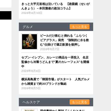
きっと大平元首相は泣いている 【政眼鏡（せいが
んきょう）－本田雅俊の政治コラム】
2026年6月10日
グルメ
もっと見る
ビールだけ飲むと倒れる「ふらつく
ビアグラス」発売 “強制的に水を飲
む”仕掛けで適正飲酒を後押し
2026年8月7日
セブン‐イレブン、カレー15商品を一斉投入 名店
監修から冷製うどんまで“夏のカレーフェス”を開催
中
2026年8月6日
横浜高島屋で「韓国市場」がスタート 人気グルメ
から雑貨まで約30ブランドが集結
2026年8月5日
ヘルスケア
もっと見る
現代書林から新刊『こんなときに