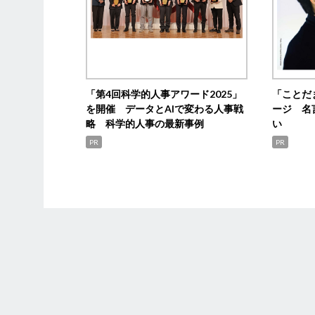
「第4回科学的人事アワード2025」
「ことだ
を開催 データとAIで変わる人事戦
ージ 名
略 科学的人事の最新事例
い
PR
PR