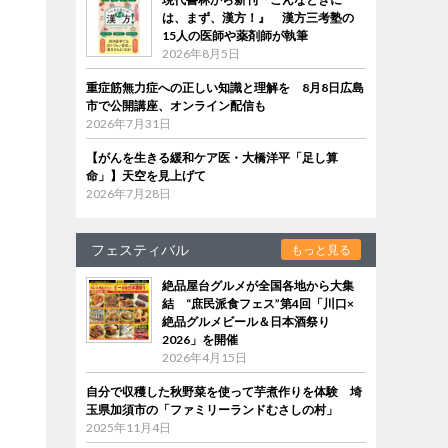
は、まず、漢方！』 漢方三考塾の
15人の医師や薬剤師が執筆
2026年8月5日
重症筋無力症への正しい知識と理解を 8月8日広島
市で公開講座、オンライン配信も
2026年7月31日
【がんを生きる緩和ケア医・大橋洋平「足し算
命」】天空を見上げて
2026年7月28日
フェスティバル
もっと見る
絶品屋台グルメが全国各地から大集
結 “庶民派食フェス”第4回「川口×
絶品グルメビール＆日本酒祭り
2026」を開催
2026年4月15日
自分で収穫した秋野菜を使って芋煮作りを体験 埼
玉県加須市の「ファミリーランドむさしの村」
2025年11月4日