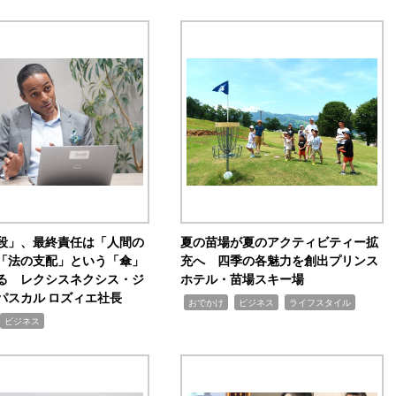
手段」、最終責任は「人間の
夏の苗場が夏のアクティビティー拡
「法の支配」という「傘」
充へ 四季の各魅力を創出プリンス
る レクシスネクシス・ジ
ホテル・苗場スキー場
パスカル ロズィエ社長
,
,
,
おでかけ
ビジネス
ライフスタイル
ビジネス