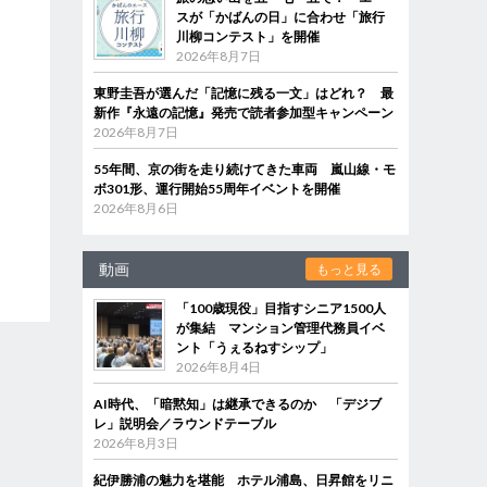
スが「かばんの日」に合わせ「旅行
川柳コンテスト」を開催
2026年8月7日
東野圭吾が選んだ「記憶に残る一文」はどれ？ 最
新作『永遠の記憶』発売で読者参加型キャンペーン
2026年8月7日
55年間、京の街を走り続けてきた車両 嵐山線・モ
ボ301形、運行開始55周年イベントを開催
2026年8月6日
動画
もっと見る
「100歳現役」目指すシニア1500人
が集結 マンション管理代務員イベ
ント「うぇるねすシップ」
2026年8月4日
AI時代、「暗黙知」は継承できるのか 「デジブ
レ」説明会／ラウンドテーブル
2026年8月3日
紀伊勝浦の魅力を堪能 ホテル浦島、日昇館をリニ