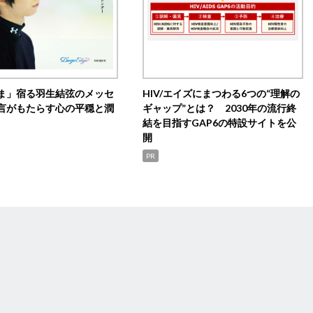
ま」宿る羽生結弦のメッセ
HIV/エイズにまつわる6つの“理解の
言がもたらす心の平穏と潤
ギャップ”とは？ 2030年の流行終
結を目指すGAP6の特設サイトを公
開
PR