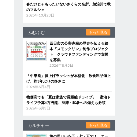
春だけじゃもったいないさくらの名所、加治川で秋
のマルシェ
2025年10月23日
ふむふむ
もっと見る
四日市の公害克服の歴史を伝える絵
本『スモックリン』制作プロジェク
ト クラウドファンディングで支援
を募集
2026年8月5日
「中東発」値上げラッシュが本格化 飲食料品値上
げ、約3年ぶりの多さに
2026年8月4日
物価高でも「夏は家族で長距離ドライブ」 宿泊ド
ライブ予算4万円超、渋滞・猛暑への備えも必須
2026年8月3日
カルチャー
もっと見る
旅の思い出を五・七・五で！ エー