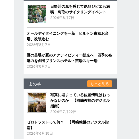
日野川の風を感じて絶品ジビエも満
喫 鳥取のサイクリングイベント
2026年8月7日
オールデイダイニングを一新 ヒルトン東京お台
場、改装進む
2026年8月7日
夏の苗場が夏のアクティビティー拡充へ 四季の各
魅力を創出プリンスホテル・苗場スキー場
2026年8月7日
まめ学
もっと見る
写真に埋まっている位置情報はおっ
かないのか 【岡嶋教授のデジタル
指南】
2026年7月22日
ゼロトラストって何？ 【岡嶋教授のデジタル指
南】
2026年6月18日