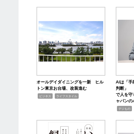
オールデイダイニングを一新 ヒル
AIは「
トン東京お台場、改装進む
判断」 
で人を守
,
,
ビジネス
ライフスタイル
ャパンの
,
,
デジもの