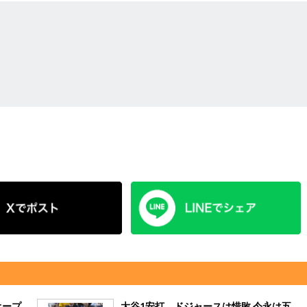
オープ
大谷1安打、ドジャースは惜敗 今永は五