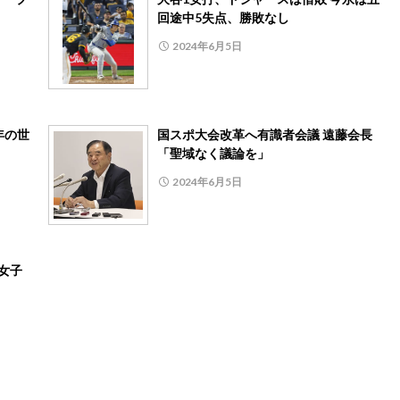
回途中5失点、勝敗なし
2024年6月5日
年の世
国スポ大会改革へ有識者会議 遠藤会長
「聖域なく議論を」
2024年6月5日
女子