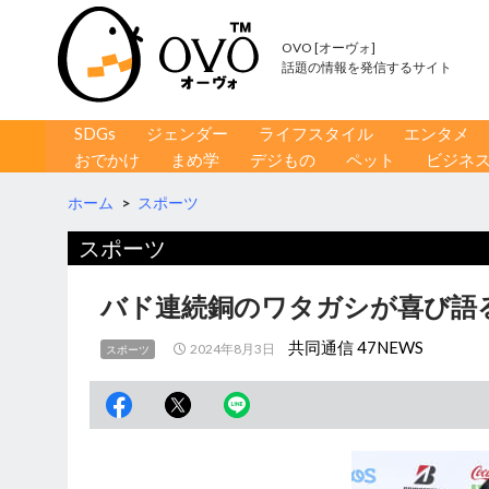
OVO [オーヴォ]
話題の情報を発信するサイト
コンテンツへ移動
検
SDGs
ジェンダー
ライフスタイル
エンタメ
索
おでかけ
まめ学
デジもの
ペット
ビジネ
ホーム
>
スポーツ
スポーツ
バド連続銅のワタガシが喜び語
共同通信 47NEWS
2024年8月3日
スポーツ