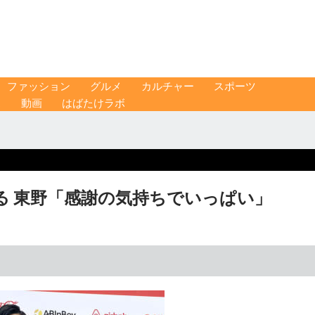
ファッション
グルメ
カルチャー
スポーツ
ス
動画
はばたけラボ
る 東野「感謝の気持ちでいっぱい」