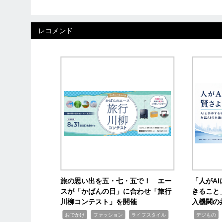
レコメンド
旅の思い出を五・七・五で！ エー
「人がA
スが「かばんの日」に合わせ「旅行
きること
川柳コンテスト」を開催
入機関の
,
,
,
,
,
おでかけ
ファッション
ライフスタイル
デジもの