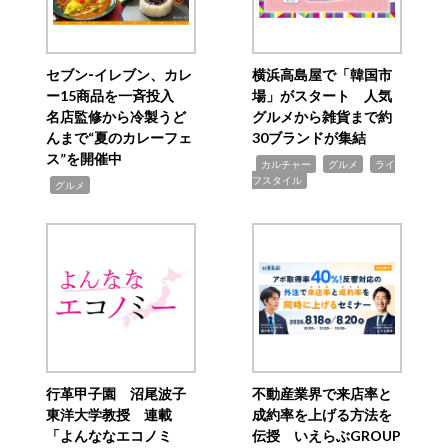
セブン‐イレブン、カレ
横浜高島屋で「韓国市
ー15商品を一斉投入
場」がスタート 人気
名店監修から冷製うど
グルメから雑貨まで約
んまで“夏のカレーフェ
30ブランドが集結
ス”を開催中
,
,
,
カルチャー
グルメ
ライ
フスタイル
,
グルメ
行革甲子園 沼尾波子
不動産業界で来店率と
東洋大学教授 連載
成約率を上げる方法を
「よんななエコノミ
伝授 いえらぶGROUP