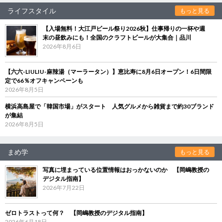
ライフスタイル
もっと見る
【入場無料！大江戸ビール祭り2026秋】仕事帰りの一杯や週
末の昼飲みにも！全国のクラフトビールが大集合｜品川
2026年8月6日
【六六-LIULIU-麻辣湯（マーラータン）】恵比寿に8月6日オープン！6日間限
定で66％オフキャンペーンも
2026年8月5日
横浜高島屋で「韓国市場」がスタート 人気グルメから雑貨まで約30ブランド
が集結
2026年8月5日
まめ学
もっと見る
写真に埋まっている位置情報はおっかないのか 【岡嶋教授の
デジタル指南】
2026年7月22日
ゼロトラストって何？ 【岡嶋教授のデジタル指南】
2026年6月18日