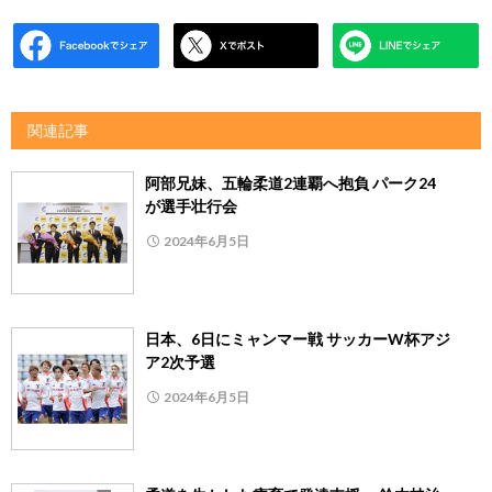
関連記事
阿部兄妹、五輪柔道2連覇へ抱負 パーク24
が選手壮行会
2024年6月5日
日本、6日にミャンマー戦 サッカーW杯アジ
ア2次予選
2024年6月5日