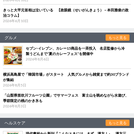
きっと大平元首相は泣いている 【政眼鏡（せいがんきょう）－本田雅俊の政
治コラム】
2026年6月10日
グルメ
もっと見る
セブン‐イレブン、カレー15商品を一斉投入 名店監修から冷
製うどんまで“夏のカレーフェス”を開催中
2026年8月6日
横浜高島屋で「韓国市場」がスタート 人気グルメから雑貨まで約30ブランド
が集結
2026年8月5日
「山梨県笛吹川フルーツ公園」でサマーフェス 富士山を眺めながら水遊び、
季節限定の桃のかき氷も
2026年8月3日
ヘルスケア
もっと見る
現代書林から新刊『こんなときには、まず、漢方！』 漢方三