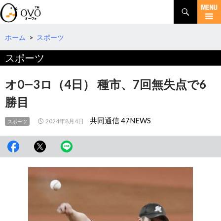
検
索
コ
ン
テ
ホーム
>
スポーツ
ン
スポーツ
ツ
へ
移
オ0―3ロ（4日） 種市、7回無失点で6
動
勝目
共同通信 47NEWS
2024年8月4日
スポーツ