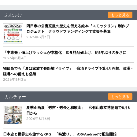
ふむふむ
もっと見る
四日市の公害克服の歴史を伝える絵本『スモックリン』制作プ
ロジェクト クラウドファンディングで支援を募集
2026年8月5日
「中東発」値上げラッシュが本格化 飲食料品値上げ、約3年ぶりの多さに
2026年8月4日
物価高でも「夏は家族で長距離ドライブ」 宿泊ドライブ予算4万円超、渋滞・
猛暑への備えも必須
2026年8月3日
カルチャー
もっと見る
夏季企画展「秀吉・秀長と和歌山」 和歌山市立博物館で8月8
日から
2026年8月6日
日本史と世界史を旅するRPG 「時渡り」、iOS/Androidで配信開始