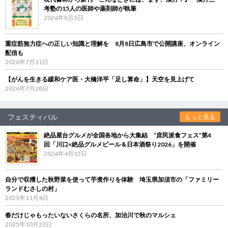
考塾の15人の医師や薬剤師が執筆
2026年8月5日
重症筋無力症への正しい知識と理解を 8月8日広島市で公開講座、オンライン
配信も
2026年7月31日
【がんを生きる緩和ケア医・大橋洋平「足し算命」】天空を見上げて
2026年7月28日
フェスティバル
もっと見る
絶品屋台グルメが全国各地から大集結 “庶民派食フェス”第4
回「川口×絶品グルメビール＆日本酒祭り2026」を開催
2026年4月15日
自分で収穫した秋野菜を使って芋煮作りを体験 埼玉県加須市の「ファミリー
ランドむさしの村」
2025年11月4日
春だけじゃもったいないさくらの名所、加治川で秋のマルシェ
2025年10月23日