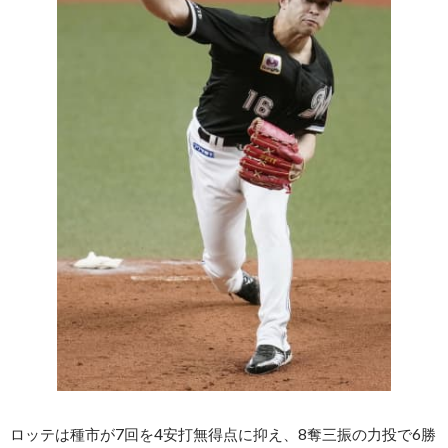
ロッテは種市が7回を4安打無得点に抑え、8奪三振の力投で6勝