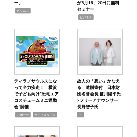
ー」
が8月18、20日に無料
セミナー
,
ビジネス
,
ビジネス
ティラノサウルスにな
故人の「想い」かなえ
って全力疾走！ 横浜
る 遺贈寄付 日本財
で子ども向け“恐竜エア
団名誉会長 笹川陽平氏
コスチュームミニ運動
×フリーアナウンサー
会”開催
長野智子氏
,
,
スポーツ
ライフスタイル
PR