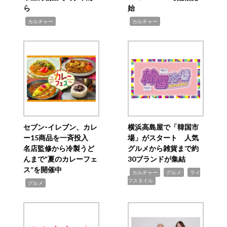
ら
始
,
,
カルチャー
カルチャー
セブン‐イレブン、カレ
横浜高島屋で「韓国市
ー15商品を一斉投入
場」がスタート 人気
名店監修から冷製うど
グルメから雑貨まで約
んまで“夏のカレーフェ
30ブランドが集結
ス”を開催中
,
,
,
カルチャー
グルメ
ライ
フスタイル
,
グルメ