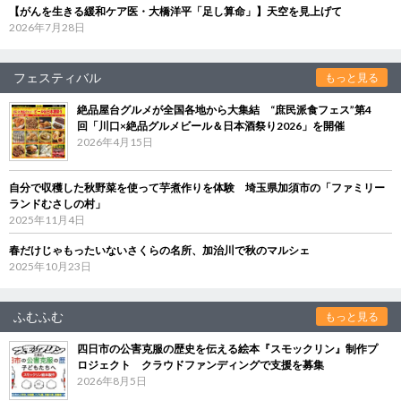
【がんを生きる緩和ケア医・大橋洋平「足し算命」】天空を見上げて
2026年7月28日
フェスティバル
もっと見る
絶品屋台グルメが全国各地から大集結 “庶民派食フェス”第4
回「川口×絶品グルメビール＆日本酒祭り2026」を開催
2026年4月15日
自分で収穫した秋野菜を使って芋煮作りを体験 埼玉県加須市の「ファミリー
ランドむさしの村」
2025年11月4日
春だけじゃもったいないさくらの名所、加治川で秋のマルシェ
2025年10月23日
ふむふむ
もっと見る
四日市の公害克服の歴史を伝える絵本『スモックリン』制作プ
ロジェクト クラウドファンディングで支援を募集
2026年8月5日