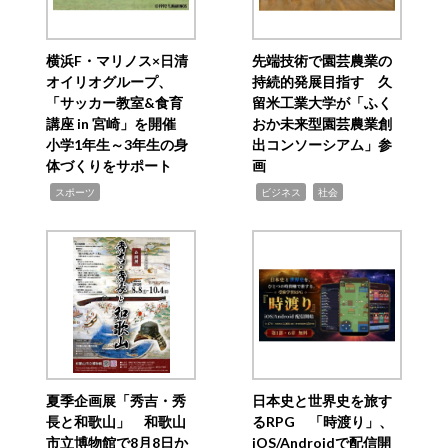
横浜F・マリノス×日清
先端技術で園芸農業の
オイリオグループ、
持続的発展目指す 久
「サッカー教室&食育
留米工業大学が「ふく
講座 in 宮崎」を開催
おか未来型園芸農業創
小学1年生～3年生の身
出コンソーシアム」参
体づくりをサポート
画
,
,
,
スポーツ
ビジネス
社会
夏季企画展「秀吉・秀
日本史と世界史を旅す
長と和歌山」 和歌山
るRPG 「時渡り」、
市立博物館で8月8日か
iOS/Androidで配信開