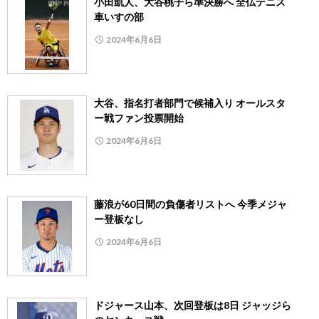
小田凱人、大谷桃子ら準決勝へ 全仏テニス
車いすの部
2024年6月6日
大谷、指名打者部門で候補入り オールスタ
ー戦ファン投票開始
2024年6月6日
藤浪が60日間の負傷者リストへ 今季メジャ
ー登板なし
2024年6月6日
ドジャース山本、次回登板は8日 ジャッジら