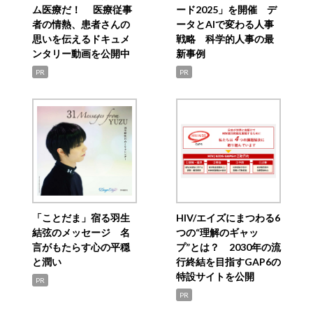
ム医療だ！ 医療従事
ード2025」を開催 デ
者の情熱、患者さんの
ータとAIで変わる人事
思いを伝えるドキュメ
戦略 科学的人事の最
ンタリー動画を公開中
新事例
PR
PR
「ことだま」宿る羽生
HIV/エイズにまつわる6
結弦のメッセージ 名
つの“理解のギャッ
言がもたらす心の平穏
プ”とは？ 2030年の流
と潤い
行終結を目指すGAP6の
特設サイトを公開
PR
PR