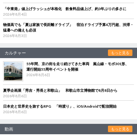
「中東発」値上げラッシュが本格化 飲食料品値上げ、約3年ぶりの多さに
2026年8月4日
物価高でも「夏は家族で長距離ドライブ」 宿泊ドライブ予算4万円超、渋滞・
猛暑への備えも必須
2026年8月3日
カルチャー
もっと見る
55年間、京の街を走り続けてきた車両 嵐山線・モボ301形、
運行開始55周年イベントを開催
2026年8月6日
夏季企画展「秀吉・秀長と和歌山」 和歌山市立博物館で8月8日から
2026年8月6日
日本史と世界史を旅するRPG 「時渡り」、iOS/Androidで配信開始
2026年8月6日
動画
もっと見る