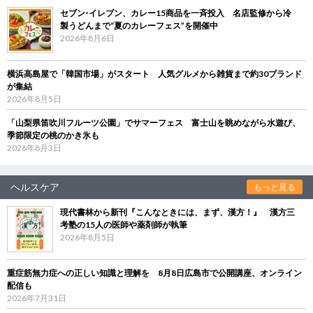
セブン‐イレブン、カレー15商品を一斉投入 名店監修から冷
製うどんまで“夏のカレーフェス”を開催中
2026年8月6日
横浜高島屋で「韓国市場」がスタート 人気グルメから雑貨まで約30ブランド
が集結
2026年8月5日
「山梨県笛吹川フルーツ公園」でサマーフェス 富士山を眺めながら水遊び、
季節限定の桃のかき氷も
2026年8月3日
ヘルスケア
もっと見る
現代書林から新刊『こんなときには、まず、漢方！』 漢方三
考塾の15人の医師や薬剤師が執筆
2026年8月5日
重症筋無力症への正しい知識と理解を 8月8日広島市で公開講座、オンライン
配信も
2026年7月31日