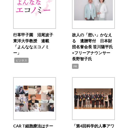
行革甲子園 沼尾波子
故人の「想い」かなえ
東洋大学教授 連載
る 遺贈寄付 日本財
「よんななエコノミ
団名誉会長 笹川陽平氏
ー」
×フリーアナウンサー
長野智子氏
,
ビジネス
PR
CAR T細胞療法はチー
「第4回科学的人事アワ