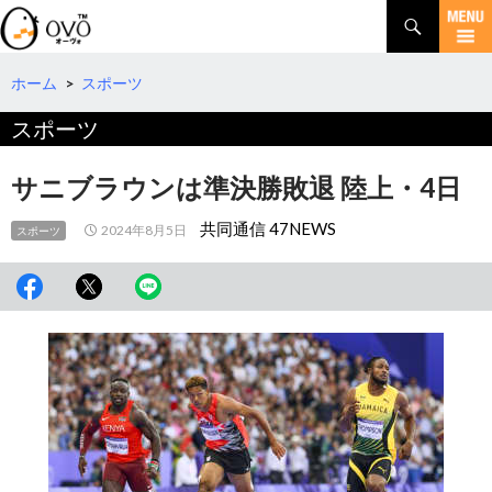
検
索
コ
ン
テ
ホーム
>
スポーツ
ン
スポーツ
ツ
へ
移
サニブラウンは準決勝敗退 陸上・4日
動
共同通信 47NEWS
2024年8月5日
スポーツ