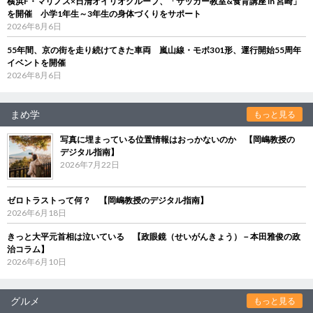
横浜F・マリノス×日清オイリオグループ、「サッカー教室&食育講座 in 宮崎」
を開催 小学1年生～3年生の身体づくりをサポート
2026年8月6日
55年間、京の街を走り続けてきた車両 嵐山線・モボ301形、運行開始55周年
イベントを開催
2026年8月6日
まめ学
もっと見る
写真に埋まっている位置情報はおっかないのか 【岡嶋教授の
デジタル指南】
2026年7月22日
ゼロトラストって何？ 【岡嶋教授のデジタル指南】
2026年6月18日
きっと大平元首相は泣いている 【政眼鏡（せいがんきょう）－本田雅俊の政
治コラム】
2026年6月10日
グルメ
もっと見る