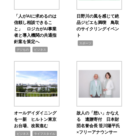
「人がAIに求めるのは
日野川の風を感じて絶
信頼し相談できるこ
品ジビエも満喫 鳥取
と」 ロジカがAI事業
のサイクリングイベン
者と導入機関の共通指
ト
針案を策定へ
,
スポーツ
,
,
デジもの
ビジネス
オールデイダイニング
故人の「想い」かなえ
を一新 ヒルトン東京
る 遺贈寄付 日本財
お台場、改装進む
団名誉会長 笹川陽平氏
×フリーアナウンサー
,
,
ビジネス
ライフスタイル