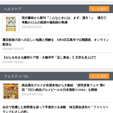
ヘルスケア
もっと見る
現代書林から新刊『こんなときには、まず、漢方！』 漢方三
考塾の15人の医師や薬剤師が執筆
2026年8月5日
重症筋無力症への正しい知識と理解を 8月8日広島市で公開講座、オンライン
配信も
2026年7月31日
【がんを生きる緩和ケア医・大橋洋平「足し算命」】天空を見上げて
2026年7月28日
フェスティバル
もっと見る
絶品屋台グルメが全国各地から大集結 “庶民派食フェス”第4
回「川口×絶品グルメビール＆日本酒祭り2026」を開催
2026年4月15日
自分で収穫した秋野菜を使って芋煮作りを体験 埼玉県加須市の「ファミリー
ランドむさしの村」