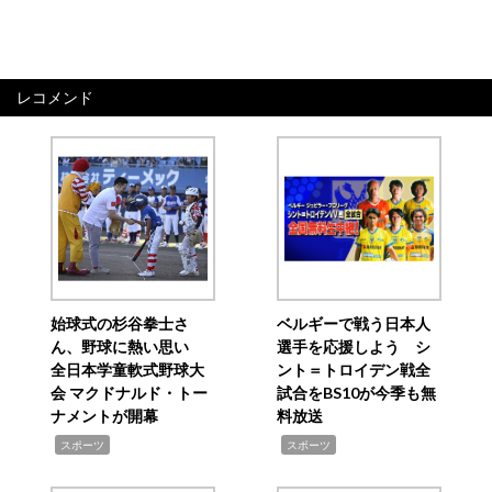
レコメンド
始球式の杉谷拳士さ
ベルギーで戦う日本人
ん、野球に熱い思い
選手を応援しよう シ
全日本学童軟式野球大
ント＝トロイデン戦全
会 マクドナルド・トー
試合をBS10が今季も無
ナメントが開幕
料放送
,
,
スポーツ
スポーツ