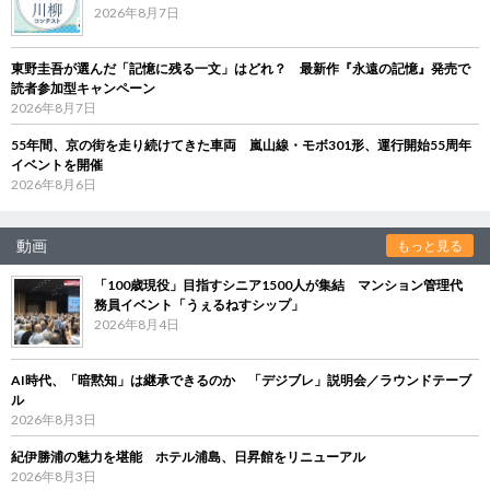
2026年8月7日
東野圭吾が選んだ「記憶に残る一文」はどれ？ 最新作『永遠の記憶』発売で
読者参加型キャンペーン
2026年8月7日
55年間、京の街を走り続けてきた車両 嵐山線・モボ301形、運行開始55周年
イベントを開催
2026年8月6日
動画
もっと見る
「100歳現役」目指すシニア1500人が集結 マンション管理代
務員イベント「うぇるねすシップ」
2026年8月4日
AI時代、「暗黙知」は継承できるのか 「デジブレ」説明会／ラウンドテーブ
ル
2026年8月3日
紀伊勝浦の魅力を堪能 ホテル浦島、日昇館をリニューアル
2026年8月3日