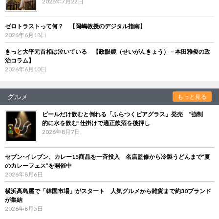
2026年7月22日
ゼロトラストって何？ 【岡嶋教授のデジタル指南】
2026年6月18日
きっと大平元首相は泣いている 【政眼鏡（せいがんきょう）－本田雅俊の政
治コラム】
2026年6月10日
グルメ
もっと見る
ビールだけ飲むと倒れる「ふらつくビアグラス」発売 “強制
的に水を飲む”仕掛けで適正飲酒を後押し
2026年8月7日
セブン‐イレブン、カレー15商品を一斉投入 名店監修から冷製うどんまで“夏
のカレーフェス”を開催中
2026年8月6日
横浜高島屋で「韓国市場」がスタート 人気グルメから雑貨まで約30ブランド
が集結
2026年8月5日