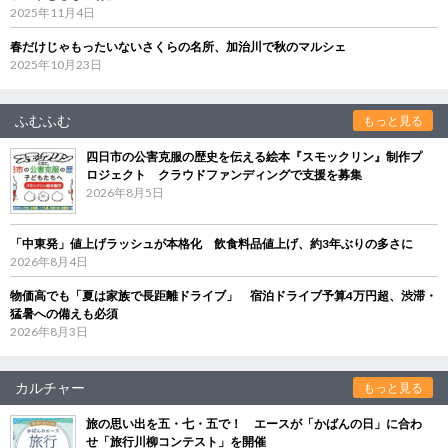
2025年11月4日
春だけじゃもったいないさくらの名所、加治川で秋のマルシェ
2025年10月23日
ふむふむ
もっと見る
四日市の公害克服の歴史を伝える絵本『スモックリン』制作プ
ロジェクト クラウドファンディングで支援を募集
2026年8月5日
「中東発」値上げラッシュが本格化 飲食料品値上げ、約3年ぶりの多さに
2026年8月4日
物価高でも「夏は家族で長距離ドライブ」 宿泊ドライブ予算4万円超、渋滞・
猛暑への備えも必須
2026年8月3日
カルチャー
もっと見る
旅の思い出を五・七・五で！ エースが「かばんの日」に合わ
せ「旅行川柳コンテスト」を開催