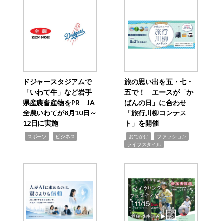
ドジャースタジアムで
旅の思い出を五・七・
「いわて牛」など岩手
五で！ エースが「か
県産農畜産物をPR JA
ばんの日」に合わせ
全農いわてが8月10日～
「旅行川柳コンテス
12日に実施
ト」を開催
,
,
,
,
,
スポーツ
ビジネス
おでかけ
ファッション
ライフスタイル