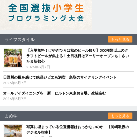
ライフスタイル
もっと見る
【入場無料！けやきひろば秋のビール祭り】300種類以上のク
ラフトビールが集まる！土日祝日はアーリーオープンも｜さい
たま新都心
2026年8月7日
日野川の風を感じて絶品ジビエも満喫 鳥取のサイクリングイベント
2026年8月7日
オールデイダイニングを一新 ヒルトン東京お台場、改装進む
2026年8月7日
まめ学
もっと見る
写真に埋まっている位置情報はおっかないのか 【岡嶋教授の
デジタル指南】