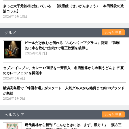
きっと大平元首相は泣いている 【政眼鏡（せいがんきょう）－本田雅俊の政
治コラム】
2026年6月10日
グルメ
もっと見る
ビールだけ飲むと倒れる「ふらつくビアグラス」発売 “強制
的に水を飲む”仕掛けで適正飲酒を後押し
2026年8月7日
セブン‐イレブン、カレー15商品を一斉投入 名店監修から冷製うどんまで“夏
のカレーフェス”を開催中
2026年8月6日
横浜高島屋で「韓国市場」がスタート 人気グルメから雑貨まで約30ブランド
が集結
2026年8月5日
ヘルスケア
もっと見る
現代書林から新刊『こんなときには、まず、漢方！』 漢方三