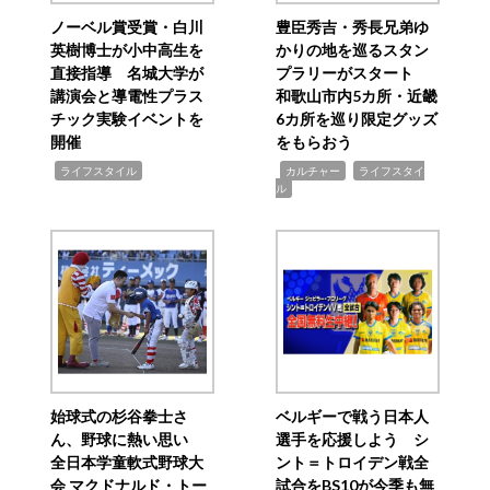
ノーベル賞受賞・白川
豊臣秀吉・秀長兄弟ゆ
英樹博士が小中高生を
かりの地を巡るスタン
直接指導 名城大学が
プラリーがスタート
講演会と導電性プラス
和歌山市内5カ所・近畿
チック実験イベントを
6カ所を巡り限定グッズ
開催
をもらおう
,
,
,
ライフスタイル
カルチャー
ライフスタイ
ル
始球式の杉谷拳士さ
ベルギーで戦う日本人
ん、野球に熱い思い
選手を応援しよう シ
全日本学童軟式野球大
ント＝トロイデン戦全
会 マクドナルド・トー
試合をBS10が今季も無