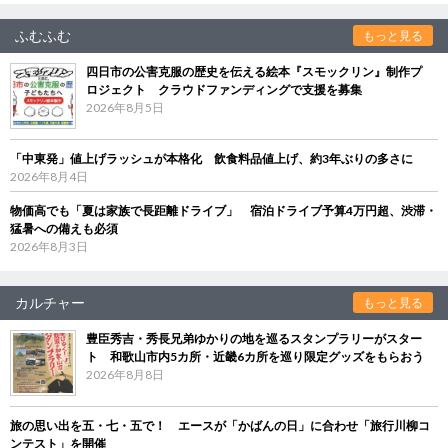
ふむふむ
もっと見る
四日市の公害克服の歴史を伝える絵本『スモックリン』制作プ
ロジェクト クラウドファンディングで支援を募集
2026年8月5日
「中東発」値上げラッシュが本格化 飲食料品値上げ、約3年ぶりの多さに
2026年8月4日
物価高でも「夏は家族で長距離ドライブ」 宿泊ドライブ予算4万円超、渋滞・
猛暑への備えも必須
2026年8月3日
カルチャー
もっと見る
豊臣秀吉・秀長兄弟ゆかりの地を巡るスタンプラリーがスター
ト 和歌山市内5カ所・近畿6カ所を巡り限定グッズをもらおう
2026年8月8日
旅の思い出を五・七・五で！ エースが「かばんの日」に合わせ「旅行川柳コ
ンテスト」を開催