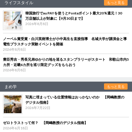
ライフスタイル
もっと見る
韓国旅行でau PAYを使うとPontaポイント最大20％還元！30
万店舗以上が対象に【9月30日まで】
2026年8月8日
ノーベル賞受賞・白川英樹博士が小中高生を直接指導 名城大学が講演会と導
電性プラスチック実験イベントを開催
2026年8月8日
豊臣秀吉・秀長兄弟ゆかりの地を巡るスタンプラリーがスタート 和歌山市内5
カ所・近畿6カ所を巡り限定グッズをもらおう
2026年8月8日
まめ学
もっと見る
写真に埋まっている位置情報はおっかないのか 【岡嶋教授の
デジタル指南】
2026年7月22日
ゼロトラストって何？ 【岡嶋教授のデジタル指南】
2026年6月18日