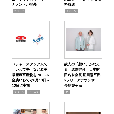
ナメントが開幕
料放送
,
,
スポーツ
スポーツ
ドジャースタジアムで
故人の「想い」かなえ
「いわて牛」など岩手
る 遺贈寄付 日本財
県産農畜産物をPR JA
団名誉会長 笹川陽平氏
全農いわてが8月10日～
×フリーアナウンサー
12日に実施
長野智子氏
,
,
スポーツ
ビジネス
PR