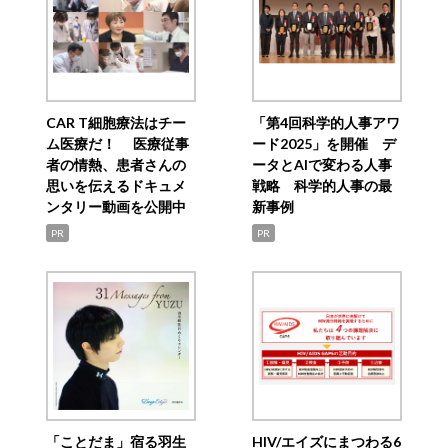
CAR T細胞療法はチー
「第4回科学的人事アワ
ム医療だ！ 医療従事
ード2025」を開催 デ
者の情熱、患者さんの
ータとAIで変わる人事
思いを伝えるドキュメ
戦略 科学的人事の最
ンタリー動画を公開中
新事例
PR
PR
「ことだま」宿る羽生
HIV/エイズにまつわる6