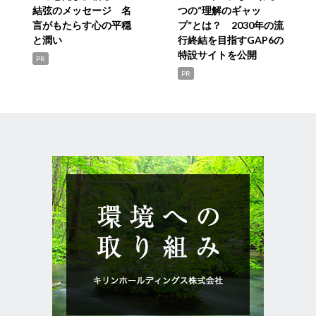
結弦のメッセージ 名
つの“理解のギャッ
言がもたらす心の平穏
プ”とは？ 2030年の流
と潤い
行終結を目指すGAP6の
特設サイトを公開
PR
PR