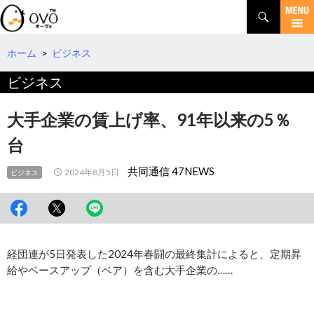
検
索
コ
ン
テ
ホーム
>
ビジネス
ン
ビジネス
ツ
へ
移
大手企業の賃上げ率、91年以来の5％
動
台
共同通信 47NEWS
2024年8月5日
ビジネス
経団連が5日発表した2024年春闘の最終集計によると、定期昇
給やベースアップ（ベア）を含む大手企業の……