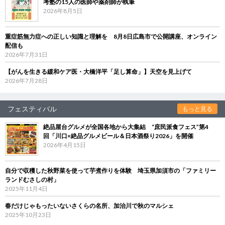
考塾の15人の医師や薬剤師が執筆
2026年8月5日
重症筋無力症への正しい知識と理解を 8月8日広島市で公開講座、オンライン
配信も
2026年7月31日
【がんを生きる緩和ケア医・大橋洋平「足し算命」】天空を見上げて
2026年7月28日
フェスティバル
もっと見る
絶品屋台グルメが全国各地から大集結 “庶民派食フェス”第4
回「川口×絶品グルメビール＆日本酒祭り2026」を開催
2026年4月15日
自分で収穫した秋野菜を使って芋煮作りを体験 埼玉県加須市の「ファミリー
ランドむさしの村」
2025年11月4日
春だけじゃもったいないさくらの名所、加治川で秋のマルシェ
2025年10月23日