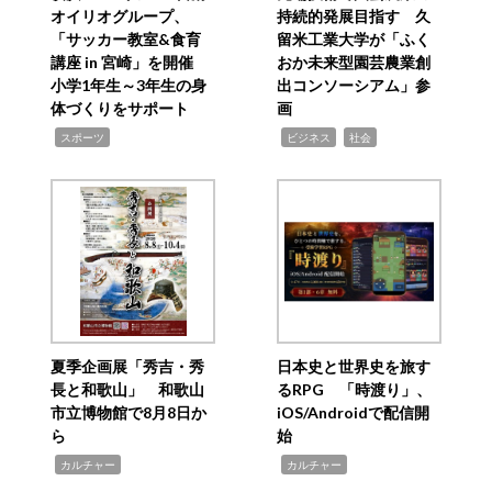
オイリオグループ、
持続的発展目指す 久
「サッカー教室&食育
留米工業大学が「ふく
講座 in 宮崎」を開催
おか未来型園芸農業創
小学1年生～3年生の身
出コンソーシアム」参
体づくりをサポート
画
,
,
,
スポーツ
ビジネス
社会
夏季企画展「秀吉・秀
日本史と世界史を旅す
長と和歌山」 和歌山
るRPG 「時渡り」、
市立博物館で8月8日か
iOS/Androidで配信開
ら
始
,
,
カルチャー
カルチャー