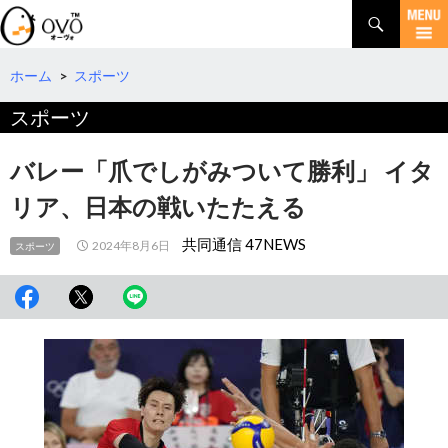
検
索
コ
ン
テ
ホーム
>
スポーツ
ン
スポーツ
ツ
へ
移
バレー「爪でしがみついて勝利」 イタ
動
リア、日本の戦いたたえる
共同通信 47NEWS
2024年8月6日
スポーツ