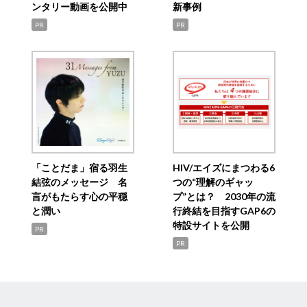
ンタリー動画を公開中
新事例
PR
PR
「ことだま」宿る羽生
HIV/エイズにまつわる6
結弦のメッセージ 名
つの“理解のギャッ
言がもたらす心の平穏
プ”とは？ 2030年の流
と潤い
行終結を目指すGAP6の
特設サイトを公開
PR
PR