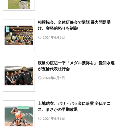
相撲協会、全体研修会で講話 暴力問題受
け、突発的怒りを制御
2024年6月6日
競泳の渡辺一平「メダル獲得を」 愛知水連
が五輪代表壮行会
2024年6月6日
上地結衣、パリ・パラ金に暗雲 全仏テニ
ス、まさかの早期敗退
2024年6月6日