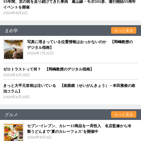
55年間、京の街を走り続けてきた車両 嵐山線・モボ301形、運行開始55周年
イベントを開催
2026年8月6日
まめ学
もっと見る
写真に埋まっている位置情報はおっかないのか 【岡嶋教授の
デジタル指南】
2026年7月22日
ゼロトラストって何？ 【岡嶋教授のデジタル指南】
2026年6月18日
きっと大平元首相は泣いている 【政眼鏡（せいがんきょう）－本田雅俊の政
治コラム】
2026年6月10日
グルメ
もっと見る
セブン‐イレブン、カレー15商品を一斉投入 名店監修から冷
製うどんまで“夏のカレーフェス”を開催中
2026年8月6日