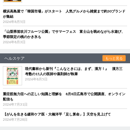
横浜高島屋で「韓国市場」がスタート 人気グルメから雑貨まで約30ブランド
が集結
2026年8月5日
「山梨県笛吹川フルーツ公園」でサマーフェス 富士山を眺めながら水遊び、
季節限定の桃のかき氷も
2026年8月3日
ヘルスケア
もっと見る
現代書林から新刊『こんなときには、まず、漢方！』 漢方三
考塾の15人の医師や薬剤師が執筆
2026年8月5日
重症筋無力症への正しい知識と理解を 8月8日広島市で公開講座、オンライン
配信も
2026年7月31日
【がんを生きる緩和ケア医・大橋洋平「足し算命」】天空を見上げて
2026年7月28日