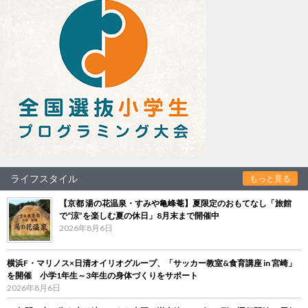
ライフスタイル
もっと見る
【京都 湯の花温泉・すみや亀峰菴】夏限定のおもてなし「旅館
で“涼”を楽しむ夏の休日」8月末まで開催中
2026年8月6日
横浜F・マリノス×日清オイリオグループ、「サッカー教室&食育講座 in 宮崎」
を開催 小学1年生～3年生の身体づくりをサポート
2026年8月6日