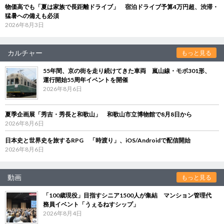
物価高でも「夏は家族で長距離ドライブ」 宿泊ドライブ予算4万円超、渋滞・
猛暑への備えも必須
2026年8月3日
カルチャー
もっと見る
55年間、京の街を走り続けてきた車両 嵐山線・モボ301形、
運行開始55周年イベントを開催
2026年8月6日
夏季企画展「秀吉・秀長と和歌山」 和歌山市立博物館で8月8日から
2026年8月6日
日本史と世界史を旅するRPG 「時渡り」、iOS/Androidで配信開始
2026年8月6日
動画
もっと見る
「100歳現役」目指すシニア1500人が集結 マンション管理代
務員イベント「うぇるねすシップ」
2026年8月4日