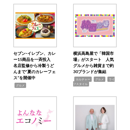
セブン‐イレブン、カレ
横浜高島屋で「韓国市
ー15商品を一斉投入
場」がスタート 人気
名店監修から冷製うど
グルメから雑貨まで約
んまで“夏のカレーフェ
30ブランドが集結
ス”を開催中
,
,
,
カルチャー
グルメ
ライ
フスタイル
,
グルメ