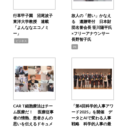
行革甲子園 沼尾波子
故人の「想い」かなえ
東洋大学教授 連載
る 遺贈寄付 日本財
「よんななエコノミ
団名誉会長 笹川陽平氏
ー」
×フリーアナウンサー
長野智子氏
,
ビジネス
PR
CAR T細胞療法はチー
「第4回科学的人事アワ
ム医療だ！ 医療従事
ード2025」を開催 デ
者の情熱、患者さんの
ータとAIで変わる人事
思いを伝えるドキュメ
戦略 科学的人事の最