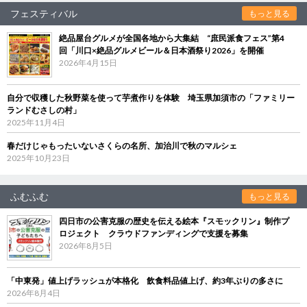
フェスティバル
もっと見る
絶品屋台グルメが全国各地から大集結 “庶民派食フェス”第4
回「川口×絶品グルメビール＆日本酒祭り2026」を開催
2026年4月15日
自分で収穫した秋野菜を使って芋煮作りを体験 埼玉県加須市の「ファミリー
ランドむさしの村」
2025年11月4日
春だけじゃもったいないさくらの名所、加治川で秋のマルシェ
2025年10月23日
ふむふむ
もっと見る
四日市の公害克服の歴史を伝える絵本『スモックリン』制作プ
ロジェクト クラウドファンディングで支援を募集
2026年8月5日
「中東発」値上げラッシュが本格化 飲食料品値上げ、約3年ぶりの多さに
2026年8月4日