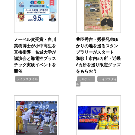
ノーベル賞受賞・白川
豊臣秀吉・秀長兄弟ゆ
英樹博士が小中高生を
かりの地を巡るスタン
直接指導 名城大学が
プラリーがスタート
講演会と導電性プラス
和歌山市内5カ所・近畿
チック実験イベントを
6カ所を巡り限定グッズ
開催
をもらおう
,
,
,
ライフスタイル
カルチャー
ライフスタイ
ル