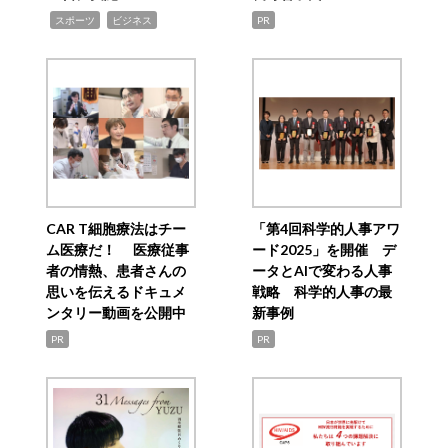
,
,
スポーツ
ビジネス
PR
CAR T細胞療法はチー
「第4回科学的人事アワ
ム医療だ！ 医療従事
ード2025」を開催 デ
者の情熱、患者さんの
ータとAIで変わる人事
思いを伝えるドキュメ
戦略 科学的人事の最
ンタリー動画を公開中
新事例
PR
PR