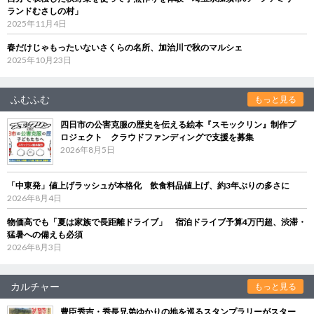
ランドむさしの村」
2025年11月4日
春だけじゃもったいないさくらの名所、加治川で秋のマルシェ
2025年10月23日
ふむふむ
もっと見る
四日市の公害克服の歴史を伝える絵本『スモックリン』制作プ
ロジェクト クラウドファンディングで支援を募集
2026年8月5日
「中東発」値上げラッシュが本格化 飲食料品値上げ、約3年ぶりの多さに
2026年8月4日
物価高でも「夏は家族で長距離ドライブ」 宿泊ドライブ予算4万円超、渋滞・
猛暑への備えも必須
2026年8月3日
カルチャー
もっと見る
豊臣秀吉・秀長兄弟ゆかりの地を巡るスタンプラリーがスター