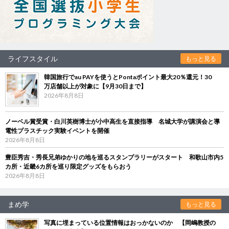
ライフスタイル
もっと見る
韓国旅行でau PAYを使うとPontaポイント最大20％還元！30
万店舗以上が対象に【9月30日まで】
2026年8月8日
ノーベル賞受賞・白川英樹博士が小中高生を直接指導 名城大学が講演会と導
電性プラスチック実験イベントを開催
2026年8月8日
豊臣秀吉・秀長兄弟ゆかりの地を巡るスタンプラリーがスタート 和歌山市内5
カ所・近畿6カ所を巡り限定グッズをもらおう
2026年8月8日
まめ学
もっと見る
写真に埋まっている位置情報はおっかないのか 【岡嶋教授の