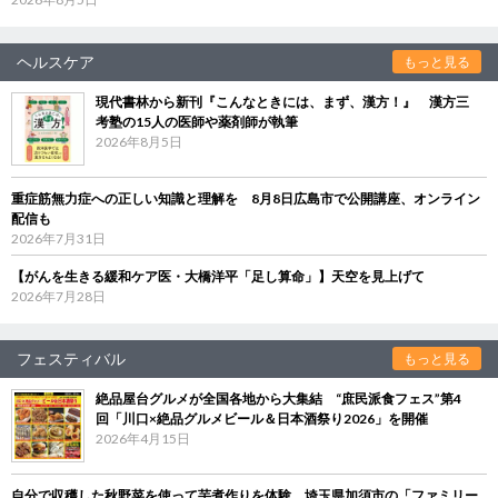
ヘルスケア
もっと見る
現代書林から新刊『こんなときには、まず、漢方！』 漢方三
考塾の15人の医師や薬剤師が執筆
2026年8月5日
重症筋無力症への正しい知識と理解を 8月8日広島市で公開講座、オンライン
配信も
2026年7月31日
【がんを生きる緩和ケア医・大橋洋平「足し算命」】天空を見上げて
2026年7月28日
フェスティバル
もっと見る
絶品屋台グルメが全国各地から大集結 “庶民派食フェス”第4
回「川口×絶品グルメビール＆日本酒祭り2026」を開催
2026年4月15日
自分で収穫した秋野菜を使って芋煮作りを体験 埼玉県加須市の「ファミリー