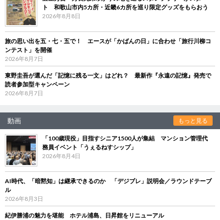
ト 和歌山市内5カ所・近畿6カ所を巡り限定グッズをもらおう
2026年8月8日
旅の思い出を五・七・五で！ エースが「かばんの日」に合わせ「旅行川柳コ
ンテスト」を開催
2026年8月7日
東野圭吾が選んだ「記憶に残る一文」はどれ？ 最新作『永遠の記憶』発売で
読者参加型キャンペーン
2026年8月7日
動画
もっと見る
「100歳現役」目指すシニア1500人が集結 マンション管理代
務員イベント「うぇるねすシップ」
2026年8月4日
AI時代、「暗黙知」は継承できるのか 「デジブレ」説明会／ラウンドテーブ
ル
2026年8月3日
紀伊勝浦の魅力を堪能 ホテル浦島、日昇館をリニューアル