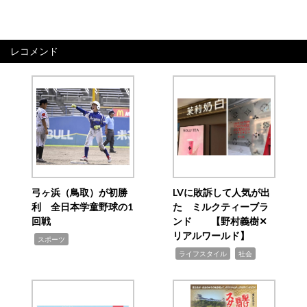
レコメンド
弓ヶ浜（鳥取）が初勝
LVに敗訴して人気が出
利 全日本学童野球の1
た ミルクティーブラ
回戦
ンド 【野村義樹✕
リアルワールド】
,
スポーツ
,
,
ライフスタイル
社会