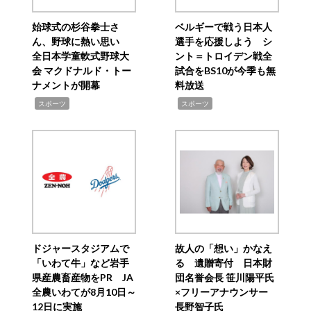
始球式の杉谷拳士さ
ベルギーで戦う日本人
ん、野球に熱い思い
選手を応援しよう シ
全日本学童軟式野球大
ント＝トロイデン戦全
会 マクドナルド・トー
試合をBS10が今季も無
ナメントが開幕
料放送
,
,
スポーツ
スポーツ
ドジャースタジアムで
故人の「想い」かなえ
「いわて牛」など岩手
る 遺贈寄付 日本財
県産農畜産物をPR JA
団名誉会長 笹川陽平氏
全農いわてが8月10日～
×フリーアナウンサー
12日に実施
長野智子氏