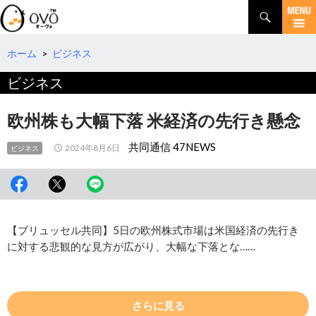
検
索
コ
ン
テ
ホーム
>
ビジネス
ン
ビジネス
ツ
へ
移
欧州株も大幅下落 米経済の先行き懸念
動
共同通信 47NEWS
2024年8月6日
ビジネス
【ブリュッセル共同】5日の欧州株式市場は米国経済の先行き
に対する悲観的な見方が広がり、大幅な下落とな……
さらに見る