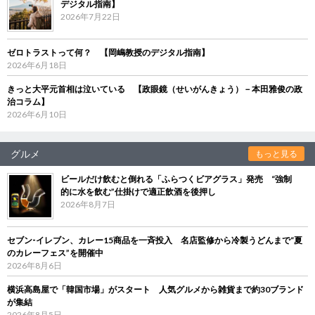
デジタル指南】
2026年7月22日
ゼロトラストって何？ 【岡嶋教授のデジタル指南】
2026年6月18日
きっと大平元首相は泣いている 【政眼鏡（せいがんきょう）－本田雅俊の政
治コラム】
2026年6月10日
グルメ
もっと見る
ビールだけ飲むと倒れる「ふらつくビアグラス」発売 “強制
的に水を飲む”仕掛けで適正飲酒を後押し
2026年8月7日
セブン‐イレブン、カレー15商品を一斉投入 名店監修から冷製うどんまで“夏
のカレーフェス”を開催中
2026年8月6日
横浜高島屋で「韓国市場」がスタート 人気グルメから雑貨まで約30ブランド
が集結
2026年8月5日