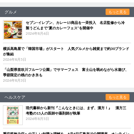
グルメ
もっと見る
セブン‐イレブン、カレー15商品を一斉投入 名店監修から冷
製うどんまで“夏のカレーフェス”を開催中
2026年8月6日
横浜高島屋で「韓国市場」がスタート 人気グルメから雑貨まで約30ブランド
が集結
2026年8月5日
「山梨県笛吹川フルーツ公園」でサマーフェス 富士山を眺めながら水遊び、
季節限定の桃のかき氷も
2026年8月3日
ヘルスケア
もっと見る
現代書林から新刊『こんなときには、まず、漢方！』 漢方三
考塾の15人の医師や薬剤師が執筆
2026年8月5日
重症筋無力症への正しい知識と理解を 8月8日広島市で公開講座、オンライン