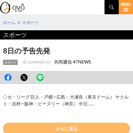
検
索
コ
ン
テ
ホーム
>
スポーツ
ン
スポーツ
ツ
へ
移
8日の予告先発
動
共同通信 47NEWS
2024年8月7日
スポーツ
◇セ・リーグ 巨人・戸郷―広島・大瀬良（東京ドーム） ヤクル
ト・吉村―阪神・ビーズリー（神宮） 中日……
さらに見る