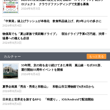
ロジェクト クラウドファンディングで支援を募集
2026年8月5日
「中東発」値上げラッシュが本格化 飲食料品値上げ、約3年ぶりの多さに
2026年8月4日
物価高でも「夏は家族で長距離ドライブ」 宿泊ドライブ予算4万円超、渋滞・
猛暑への備えも必須
2026年8月3日
カルチャー
もっと見る
55年間、京の街を走り続けてきた車両 嵐山線・モボ301形、
運行開始55周年イベントを開催
2026年8月6日
夏季企画展「秀吉・秀長と和歌山」 和歌山市立博物館で8月8日から
2026年8月6日
日本史と世界史を旅するRPG 「時渡り」、iOS/Androidで配信開始
2026年8月6日