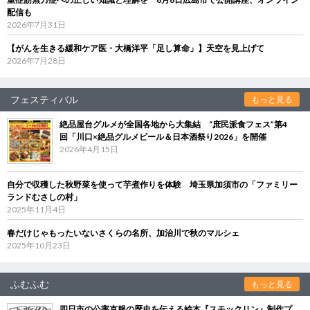
配信も
2026年7月31日
【がんを生きる緩和ケア医・大橋洋平「足し算命」】天空を見上げて
2026年7月28日
フェスティバル
もっと見る
絶品屋台グルメが全国各地から大集結 “庶民派食フェス”第4
回「川口×絶品グルメビール＆日本酒祭り2026」を開催
2026年4月15日
自分で収穫した秋野菜を使って芋煮作りを体験 埼玉県加須市の「ファミリー
ランドむさしの村」
2025年11月4日
春だけじゃもったいないさくらの名所、加治川で秋のマルシェ
2025年10月23日
ふむふむ
もっと見る
四日市の公害克服の歴史を伝える絵本『スモックリン』制作プ