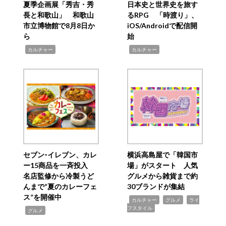
夏季企画展「秀吉・秀
日本史と世界史を旅す
長と和歌山」 和歌山
るRPG 「時渡り」、
市立博物館で8月8日か
iOS/Androidで配信開
ら
始
,
,
カルチャー
カルチャー
セブン‐イレブン、カレ
横浜高島屋で「韓国市
ー15商品を一斉投入
場」がスタート 人気
名店監修から冷製うど
グルメから雑貨まで約
んまで“夏のカレーフェ
30ブランドが集結
ス”を開催中
,
,
,
カルチャー
グルメ
ライ
フスタイル
,
グルメ