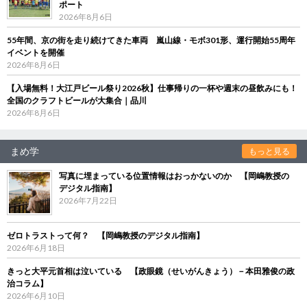
ポート
2026年8月6日
55年間、京の街を走り続けてきた車両 嵐山線・モボ301形、運行開始55周年
イベントを開催
2026年8月6日
【入場無料！大江戸ビール祭り2026秋】仕事帰りの一杯や週末の昼飲みにも！
全国のクラフトビールが大集合｜品川
2026年8月6日
まめ学
もっと見る
写真に埋まっている位置情報はおっかないのか 【岡嶋教授の
デジタル指南】
2026年7月22日
ゼロトラストって何？ 【岡嶋教授のデジタル指南】
2026年6月18日
きっと大平元首相は泣いている 【政眼鏡（せいがんきょう）－本田雅俊の政
治コラム】
2026年6月10日