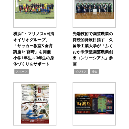
横浜F・マリノス×日清
先端技術で園芸農業の
オイリオグループ、
持続的発展目指す 久
「サッカー教室&食育
留米工業大学が「ふく
講座 in 宮崎」を開催
おか未来型園芸農業創
小学1年生～3年生の身
出コンソーシアム」参
体づくりをサポート
画
,
,
,
スポーツ
ビジネス
社会