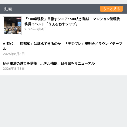
動画
もっと見る
「100歳現役」目指すシニア1500人が集結 マンション管理代
務員イベント「うぇるねすシップ」
2026年8月4日
AI時代、「暗黙知」は継承できるのか 「デジブレ」説明会／ラウンドテーブ
ル
2026年8月3日
紀伊勝浦の魅力を堪能 ホテル浦島、日昇館をリニューアル
2026年8月3日