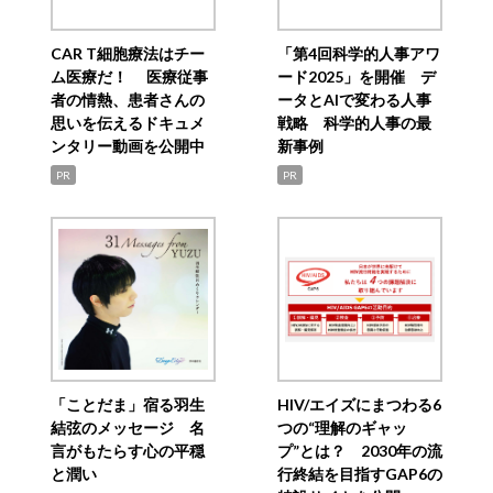
CAR T細胞療法はチー
「第4回科学的人事アワ
ム医療だ！ 医療従事
ード2025」を開催 デ
者の情熱、患者さんの
ータとAIで変わる人事
思いを伝えるドキュメ
戦略 科学的人事の最
ンタリー動画を公開中
新事例
PR
PR
「ことだま」宿る羽生
HIV/エイズにまつわる6
結弦のメッセージ 名
つの“理解のギャッ
言がもたらす心の平穏
プ”とは？ 2030年の流
と潤い
行終結を目指すGAP6の