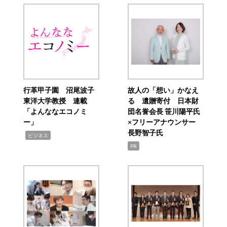
行革甲子園 沼尾波子
故人の「想い」かなえ
東洋大学教授 連載
る 遺贈寄付 日本財
「よんななエコノミ
団名誉会長 笹川陽平氏
ー」
×フリーアナウンサー
長野智子氏
,
ビジネス
PR