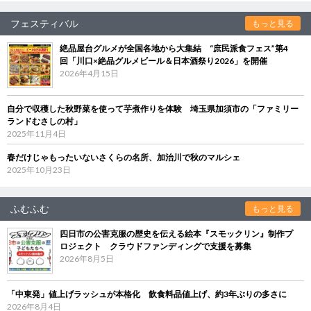
フェスティバル
もっと見る
絶品屋台グルメが全国各地から大集結 “庶民派食フェス”第4
回「川口×絶品グルメビール＆日本酒祭り2026」を開催
2026年4月15日
自分で収穫した秋野菜を使って芋煮作りを体験 埼玉県加須市の「ファミリー
ランドむさしの村」
2025年11月4日
春だけじゃもったいないさくらの名所、加治川で秋のマルシェ
2025年10月23日
ふむふむ
もっと見る
四日市の公害克服の歴史を伝える絵本『スモックリン』制作プ
ロジェクト クラウドファンディングで支援を募集
2026年8月5日
「中東発」値上げラッシュが本格化 飲食料品値上げ、約3年ぶりの多さに
2026年8月4日