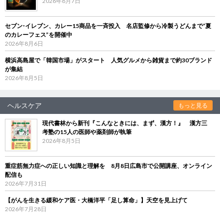
2026年8月7日
セブン‐イレブン、カレー15商品を一斉投入 名店監修から冷製うどんまで“夏
のカレーフェス”を開催中
2026年8月6日
横浜高島屋で「韓国市場」がスタート 人気グルメから雑貨まで約30ブランド
が集結
2026年8月5日
ヘルスケア
もっと見る
現代書林から新刊『こんなときには、まず、漢方！』 漢方三
考塾の15人の医師や薬剤師が執筆
2026年8月5日
重症筋無力症への正しい知識と理解を 8月8日広島市で公開講座、オンライン
配信も
2026年7月31日
【がんを生きる緩和ケア医・大橋洋平「足し算命」】天空を見上げて
2026年7月28日