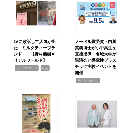
LVに敗訴して人気が出
ノーベル賞受賞・白川
た ミルクティーブラ
英樹博士が小中高生を
ンド 【野村義樹✕
直接指導 名城大学が
リアルワールド】
講演会と導電性プラス
チック実験イベントを
,
,
ライフスタイル
社会
開催
,
ライフスタイル