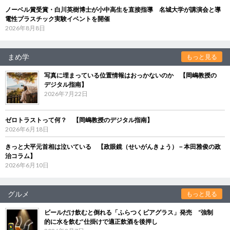
ノーベル賞受賞・白川英樹博士が小中高生を直接指導 名城大学が講演会と導
電性プラスチック実験イベントを開催
2026年8月8日
まめ学
もっと見る
写真に埋まっている位置情報はおっかないのか 【岡嶋教授の
デジタル指南】
2026年7月22日
ゼロトラストって何？ 【岡嶋教授のデジタル指南】
2026年6月18日
きっと大平元首相は泣いている 【政眼鏡（せいがんきょう）－本田雅俊の政
治コラム】
2026年6月10日
グルメ
もっと見る
ビールだけ飲むと倒れる「ふらつくビアグラス」発売 “強制
的に水を飲む”仕掛けで適正飲酒を後押し