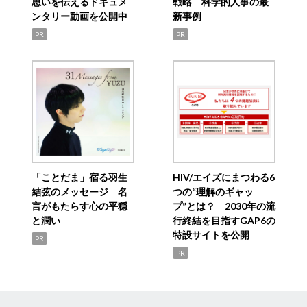
思いを伝えるドキュメ
戦略 科学的人事の最
ンタリー動画を公開中
新事例
PR
PR
「ことだま」宿る羽生
HIV/エイズにまつわる6
結弦のメッセージ 名
つの“理解のギャッ
言がもたらす心の平穏
プ”とは？ 2030年の流
と潤い
行終結を目指すGAP6の
特設サイトを公開
PR
PR