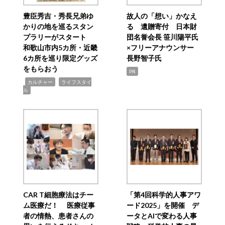
豊臣秀吉・秀長兄弟ゆ
故人の「想い」かなえ
かりの地を巡るスタン
る 遺贈寄付 日本財
プラリーがスタート
団名誉会長 笹川陽平氏
和歌山市内5カ所・近畿
×フリーアナウンサー
6カ所を巡り限定グッズ
長野智子氏
をもらおう
PR
,
,
カルチャー
ライフスタイ
ル
CAR T細胞療法はチー
「第4回科学的人事アワ
ム医療だ！ 医療従事
ード2025」を開催 デ
者の情熱、患者さんの
ータとAIで変わる人事