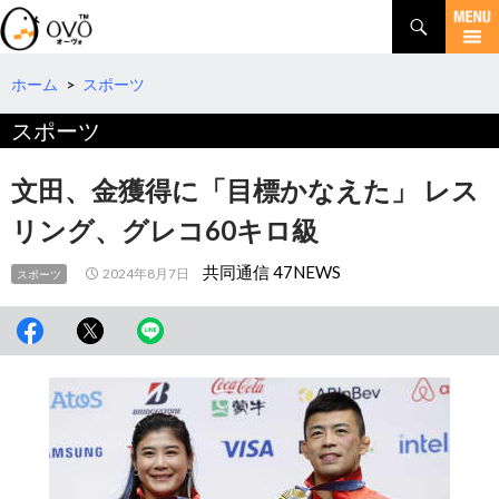
検
索
コ
ン
テ
ホーム
>
スポーツ
ン
スポーツ
ツ
へ
移
文田、金獲得に「目標かなえた」 レス
動
リング、グレコ60キロ級
共同通信 47NEWS
2024年8月7日
スポーツ