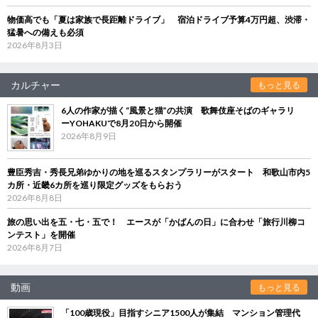
物価高でも「夏は家族で長距離ドライブ」 宿泊ドライブ予算4万円超、渋滞・
猛暑への備えも必須
2026年8月3日
カルチャー
もっと見る
6人の作家が描く“風景と猫”の共演 歌舞伎座そばのギャラリ
ーYOHAKUで8月20日から開催
2026年8月9日
豊臣秀吉・秀長兄弟ゆかりの地を巡るスタンプラリーがスタート 和歌山市内5
カ所・近畿6カ所を巡り限定グッズをもらおう
2026年8月8日
旅の思い出を五・七・五で！ エースが「かばんの日」に合わせ「旅行川柳コ
ンテスト」を開催
2026年8月7日
動画
もっと見る
「100歳現役」目指すシニア1500人が集結 マンション管理代