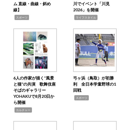
ム 直線・曲線・斜め
川でイベント「川見
線】
2026」を開催
,
,
スポーツ
ライフスタイル
6人の作家が描く“風景
弓ヶ浜（鳥取）が初勝
と猫”の共演 歌舞伎座
利 全日本学童野球の1
そばのギャラリー
回戦
YOHAKUで8月20日か
,
スポーツ
ら開催
,
カルチャー