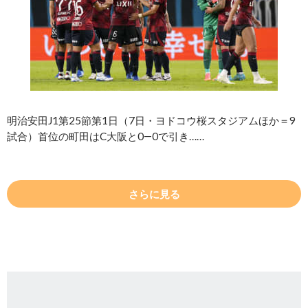
明治安田J1第25節第1日（7日・ヨドコウ桜スタジアムほか＝9
試合）首位の町田はC大阪と0―0で引き……
さらに見る