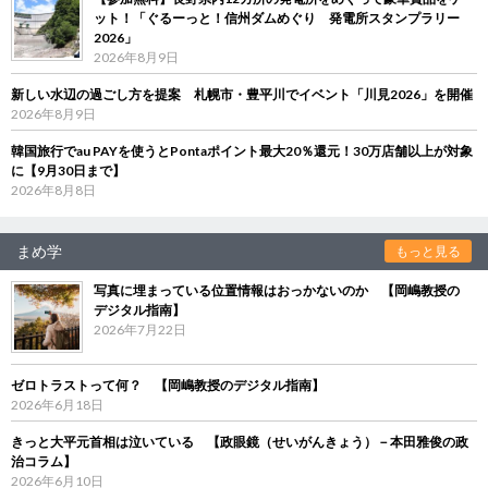
ット！「ぐるーっと！信州ダムめぐり 発電所スタンプラリー
2026」
2026年8月9日
新しい水辺の過ごし方を提案 札幌市・豊平川でイベント「川見2026」を開催
2026年8月9日
韓国旅行でau PAYを使うとPontaポイント最大20％還元！30万店舗以上が対象
に【9月30日まで】
2026年8月8日
まめ学
もっと見る
写真に埋まっている位置情報はおっかないのか 【岡嶋教授の
デジタル指南】
2026年7月22日
ゼロトラストって何？ 【岡嶋教授のデジタル指南】
2026年6月18日
きっと大平元首相は泣いている 【政眼鏡（せいがんきょう）－本田雅俊の政
治コラム】
2026年6月10日