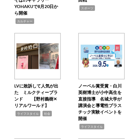
YOHAKUで8月20日か
,
スポーツ
ら開催
,
カルチャー
LVに敗訴して人気が出
ノーベル賞受賞・白川
た ミルクティーブラ
英樹博士が小中高生を
ンド 【野村義樹✕
直接指導 名城大学が
リアルワールド】
講演会と導電性プラス
チック実験イベントを
,
,
ライフスタイル
社会
開催
,
ライフスタイル