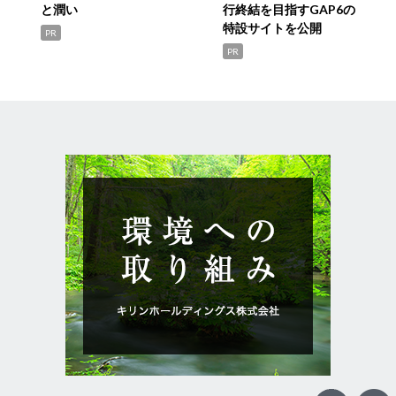
と潤い
行終結を目指すGAP6の
特設サイトを公開
PR
PR