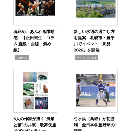
魂込め、あふれる躍動
新しい水辺の過ごし方
感 【正田裕生 コラ
を提案 札幌市・豊平
ム 直線・曲線・斜め
川でイベント「川見
線】
2026」を開催
,
,
スポーツ
ライフスタイル
6人の作家が描く“風景
弓ヶ浜（鳥取）が初勝
と猫”の共演 歌舞伎座
利 全日本学童野球の1
そばのギャラリー
回戦