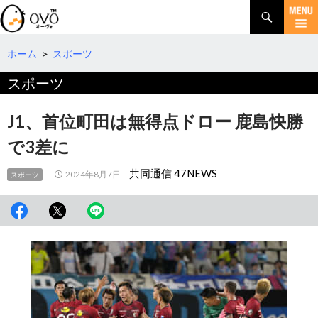
検
索
コ
ン
テ
ホーム
>
スポーツ
ン
スポーツ
ツ
へ
移
J1、首位町田は無得点ドロー 鹿島快勝
動
で3差に
共同通信 47NEWS
2024年8月7日
スポーツ