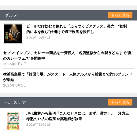
グルメ
もっと見る
ビールだけ飲むと倒れる「ふらつくビアグラス」発売 “強制
的に水を飲む”仕掛けで適正飲酒を後押し
2026年8月7日
セブン‐イレブン、カレー15商品を一斉投入 名店監修から冷製うどんまで“夏
のカレーフェス”を開催中
2026年8月6日
横浜高島屋で「韓国市場」がスタート 人気グルメから雑貨まで約30ブランド
が集結
2026年8月5日
ヘルスケア
もっと見る
現代書林から新刊『こんなときには、まず、漢方！』 漢方三
考塾の15人の医師や薬剤師が執筆
2026年8月5日