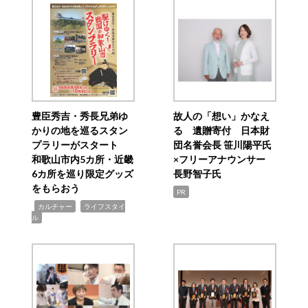
豊臣秀吉・秀長兄弟ゆ
故人の「想い」かなえ
かりの地を巡るスタン
る 遺贈寄付 日本財
プラリーがスタート
団名誉会長 笹川陽平氏
和歌山市内5カ所・近畿
×フリーアナウンサー
6カ所を巡り限定グッズ
長野智子氏
をもらおう
PR
,
,
カルチャー
ライフスタイ
ル