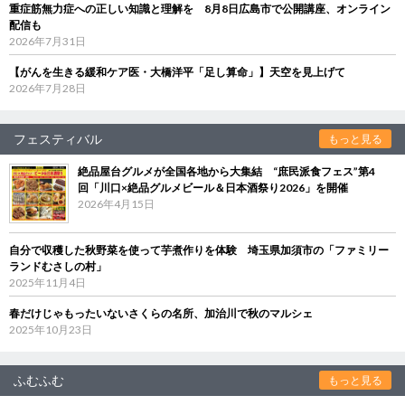
重症筋無力症への正しい知識と理解を 8月8日広島市で公開講座、オンライン
配信も
2026年7月31日
【がんを生きる緩和ケア医・大橋洋平「足し算命」】天空を見上げて
2026年7月28日
フェスティバル
もっと見る
絶品屋台グルメが全国各地から大集結 “庶民派食フェス”第4
回「川口×絶品グルメビール＆日本酒祭り2026」を開催
2026年4月15日
自分で収穫した秋野菜を使って芋煮作りを体験 埼玉県加須市の「ファミリー
ランドむさしの村」
2025年11月4日
春だけじゃもったいないさくらの名所、加治川で秋のマルシェ
2025年10月23日
ふむふむ
もっと見る