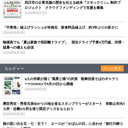
四日市の公害克服の歴史を伝える絵本『スモックリン』制作プ
ロジェクト クラウドファンディングで支援を募集
2026年8月5日
「中東発」値上げラッシュが本格化 飲食料品値上げ、約3年ぶりの多さに
2026年8月4日
物価高でも「夏は家族で長距離ドライブ」 宿泊ドライブ予算4万円超、渋滞・
猛暑への備えも必須
2026年8月3日
カルチャー
もっと見る
6人の作家が描く“風景と猫”の共演 歌舞伎座そばのギャラリ
ーYOHAKUで8月20日から開催
2026年8月9日
豊臣秀吉・秀長兄弟ゆかりの地を巡るスタンプラリーがスタート 和歌山市内5
カ所・近畿6カ所を巡り限定グッズをもらおう
2026年8月8日
旅の思い出を五・七・五で！ エースが「かばんの日」に合わせ「旅行川柳コ