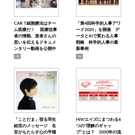
CAR T細胞療法はチー
「第4回科学的人事アワ
ム医療だ！ 医療従事
ード2025」を開催 デ
者の情熱、患者さんの
ータとAIで変わる人事
思いを伝えるドキュメ
戦略 科学的人事の最
ンタリー動画を公開中
新事例
PR
PR
「ことだま」宿る羽生
HIV/エイズにまつわる6
結弦のメッセージ 名
つの“理解のギャッ
言がもたらす心の平穏
プ”とは？ 2030年の流