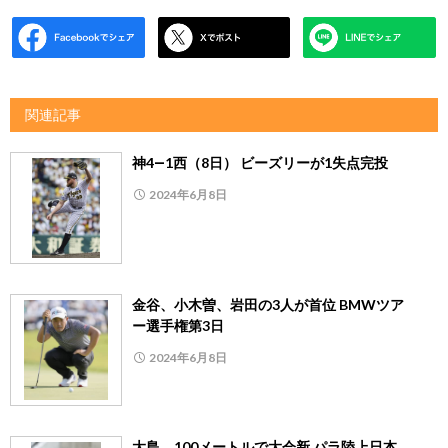
関連記事
神4―1西（8日） ビーズリーが1失点完投
2024年6月8日
金谷、小木曽、岩田の3人が首位 BMWツア
ー選手権第3日
2024年6月8日
大島、100メートルで大会新 パラ陸上日本