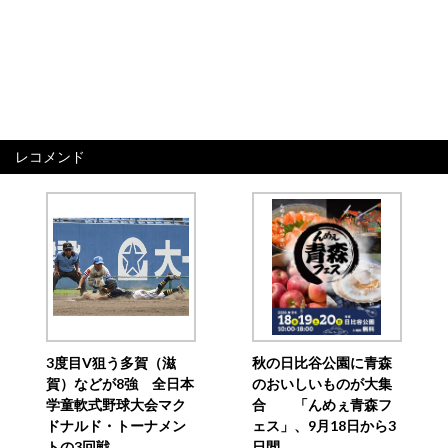
レコメンド
3度目V狙う多賀（滋
秋の日比谷公園に青森
賀）などが8強 全日本
のおいしいものが大集
学童軟式野球大会マク
合 「んめぇ青森フ
ドナルド・トーナメン
ェス」、9月18日から3
トの3回戦
日間