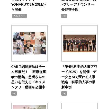
YOHAKUで8月20日か
×フリーアナウンサー
ら開催
長野智子氏
,
カルチャー
PR
CAR T細胞療法はチー
「第4回科学的人事アワ
ム医療だ！ 医療従事
ード2025」を開催 デ
者の情熱、患者さんの
ータとAIで変わる人事
思いを伝えるドキュメ
戦略 科学的人事の最
ンタリー動画を公開中
新事例
PR
PR