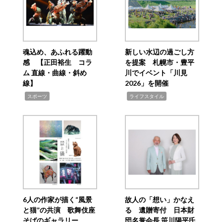
魂込め、あふれる躍動
新しい水辺の過ごし方
感 【正田裕生 コラ
を提案 札幌市・豊平
ム 直線・曲線・斜め
川でイベント「川見
線】
2026」を開催
,
,
スポーツ
ライフスタイル
6人の作家が描く“風景
故人の「想い」かなえ
と猫”の共演 歌舞伎座
る 遺贈寄付 日本財
そばのギャラリー
団名誉会長 笹川陽平氏