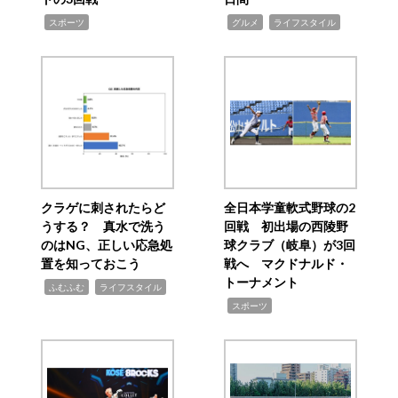
,
,
,
スポーツ
グルメ
ライフスタイル
クラゲに刺されたらど
全日本学童軟式野球の2
うする？ 真水で洗う
回戦 初出場の西陵野
のはNG、正しい応急処
球クラブ（岐阜）が3回
置を知っておこう
戦へ マクドナルド・
トーナメント
,
,
ふむふむ
ライフスタイル
,
スポーツ