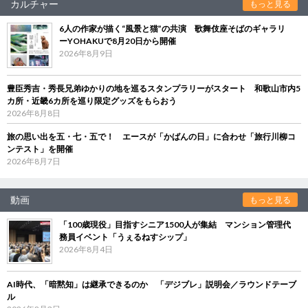
カルチャー
もっと見る
6人の作家が描く“風景と猫”の共演 歌舞伎座そばのギャラリ
ーYOHAKUで8月20日から開催
2026年8月9日
豊臣秀吉・秀長兄弟ゆかりの地を巡るスタンプラリーがスタート 和歌山市内5
カ所・近畿6カ所を巡り限定グッズをもらおう
2026年8月8日
旅の思い出を五・七・五で！ エースが「かばんの日」に合わせ「旅行川柳コ
ンテスト」を開催
2026年8月7日
動画
もっと見る
「100歳現役」目指すシニア1500人が集結 マンション管理代
務員イベント「うぇるねすシップ」
2026年8月4日
AI時代、「暗黙知」は継承できるのか 「デジブレ」説明会／ラウンドテーブ
ル