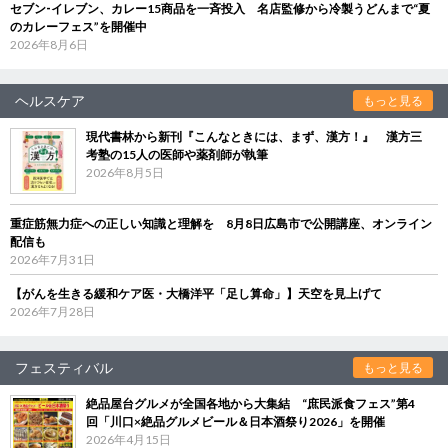
セブン‐イレブン、カレー15商品を一斉投入 名店監修から冷製うどんまで“夏
のカレーフェス”を開催中
2026年8月6日
ヘルスケア
もっと見る
現代書林から新刊『こんなときには、まず、漢方！』 漢方三
考塾の15人の医師や薬剤師が執筆
2026年8月5日
重症筋無力症への正しい知識と理解を 8月8日広島市で公開講座、オンライン
配信も
2026年7月31日
【がんを生きる緩和ケア医・大橋洋平「足し算命」】天空を見上げて
2026年7月28日
フェスティバル
もっと見る
絶品屋台グルメが全国各地から大集結 “庶民派食フェス”第4
回「川口×絶品グルメビール＆日本酒祭り2026」を開催
2026年4月15日