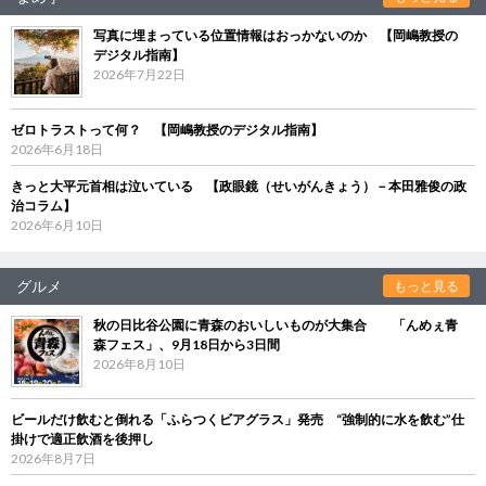
写真に埋まっている位置情報はおっかないのか 【岡嶋教授の
デジタル指南】
2026年7月22日
ゼロトラストって何？ 【岡嶋教授のデジタル指南】
2026年6月18日
きっと大平元首相は泣いている 【政眼鏡（せいがんきょう）－本田雅俊の政
治コラム】
2026年6月10日
グルメ
もっと見る
秋の日比谷公園に青森のおいしいものが大集合 「んめぇ青
森フェス」、9月18日から3日間
2026年8月10日
ビールだけ飲むと倒れる「ふらつくビアグラス」発売 “強制的に水を飲む”仕
掛けで適正飲酒を後押し
2026年8月7日