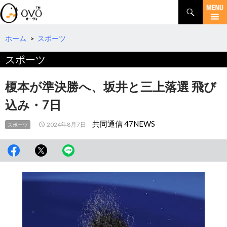
検
索
コ
ン
テ
ホーム
>
スポーツ
ン
スポーツ
ツ
へ
移
榎本が準決勝へ、坂井と三上落選 飛び
動
込み・7日
共同通信 47NEWS
2024年8月7日
スポーツ