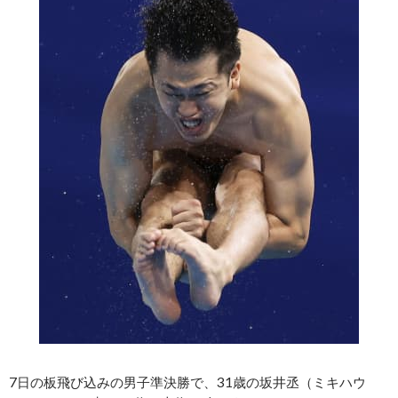
7日の板飛び込みの男子準決勝で、31歳の坂井丞（ミキハウ