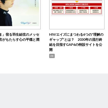
ま」宿る羽生結弦のメッセ
HIV/エイズにまつわる6つの“理解の
言がもたらす心の平穏と潤
ギャップ”とは？ 2030年の流行終
結を目指すGAP6の特設サイトを公
開
PR