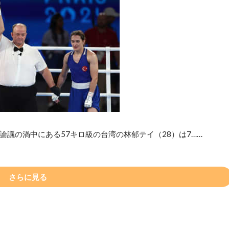
議の渦中にある57キロ級の台湾の林郁テイ（28）は7……
さらに見る