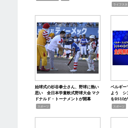
,
ライフスタ
始球式の杉谷拳士さん、野球に熱い
ベルギー
思い 全日本学童軟式野球大会 マク
よう シ
ドナルド・トーナメントが開幕
をBS1
,
,
スポーツ
スポーツ