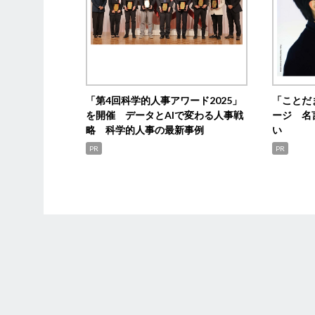
「第4回科学的人事アワード2025」
「ことだ
を開催 データとAIで変わる人事戦
ージ 名
略 科学的人事の最新事例
い
PR
PR