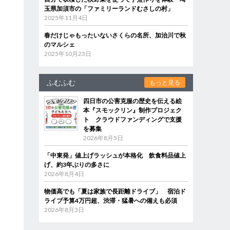
玉県加須市の「ファミリーランドむさしの村」
2025年11月4日
春だけじゃもったいないさくらの名所、加治川で秋
のマルシェ
2025年10月23日
ふむふむ
もっと見る
四日市の公害克服の歴史を伝える絵
本『スモックリン』制作プロジェク
ト クラウドファンディングで支援
を募集
2026年8月5日
「中東発」値上げラッシュが本格化 飲食料品値上
げ、約3年ぶりの多さに
2026年8月4日
物価高でも「夏は家族で長距離ドライブ」 宿泊ド
ライブ予算4万円超、渋滞・猛暑への備えも必須
2026年8月3日