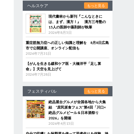
ヘルスケア
もっと見る
現代書林から新刊『こんなときに
は、まず、漢方！』 漢方三考塾の
15人の医師や薬剤師が執筆
2026年8月5日
重症筋無力症への正しい知識と理解を 8月8日広島
市で公開講座、オンライン配信も
2026年7月31日
【がんを生きる緩和ケア医・大橋洋平「足し算
命」】天空を見上げて
2026年7月28日
フェスティバル
もっと見る
絶品屋台グルメが全国各地から大集
結 “庶民派食フェス”第4回「川口×
絶品グルメビール＆日本酒祭り
2026」を開催
2026年4月15日
自分で収穫した秋野菜を使って芋煮作りを体験 埼