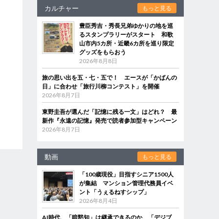
カルチャー
もっと見る
豊臣秀吉・秀長兄弟ゆかりの地を巡
るスタンプラリーがスタート 和歌
山市内5カ所・近畿6カ所を巡り限定
グッズをもらおう
2026年8月8日
旅の思い出を五・七・五で！ エースが「かばんの
日」に合わせ「旅行川柳コンテスト」を開催
2026年8月7日
東野圭吾が選んだ「記憶に残る一文」はどれ？ 最
新作『永遠の記憶』発売で読者参加型キャンペーン
2026年8月7日
動画
もっと見る
「100歳現役」目指すシニア1500人
が集結 マンション管理代務員イベ
ント「うぇるねすシップ」
2026年8月4日
AI時代、「暗黙知」は継承できるのか 「デジブ