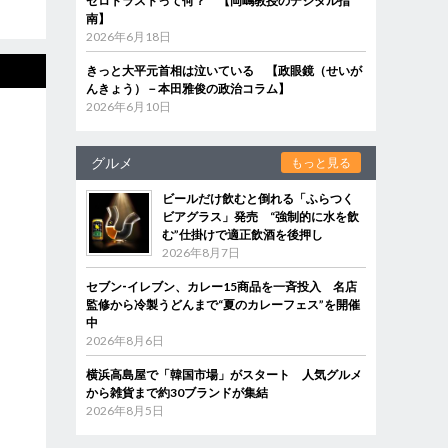
ゼロトラストって何？ 【岡嶋教授のデジタル指
南】
2026年6月18日
きっと大平元首相は泣いている 【政眼鏡（せいが
んきょう）－本田雅俊の政治コラム】
2026年6月10日
グルメ
もっと見る
ビールだけ飲むと倒れる「ふらつく
ビアグラス」発売 “強制的に水を飲
む”仕掛けで適正飲酒を後押し
2026年8月7日
セブン‐イレブン、カレー15商品を一斉投入 名店
監修から冷製うどんまで“夏のカレーフェス”を開催
中
2026年8月6日
横浜高島屋で「韓国市場」がスタート 人気グルメ
から雑貨まで約30ブランドが集結
2026年8月5日