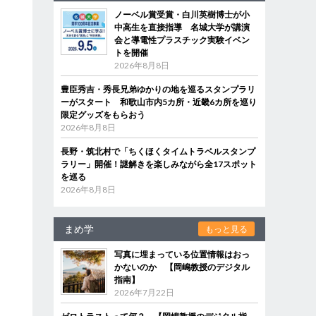
ノーベル賞受賞・白川英樹博士が小
中高生を直接指導 名城大学が講演
会と導電性プラスチック実験イベン
トを開催
2026年8月8日
豊臣秀吉・秀長兄弟ゆかりの地を巡るスタンプラリ
ーがスタート 和歌山市内5カ所・近畿6カ所を巡り
限定グッズをもらおう
2026年8月8日
長野・筑北村で「ちくほくタイムトラベルスタンプ
ラリー」開催！謎解きを楽しみながら全17スポット
を巡る
2026年8月8日
まめ学
もっと見る
写真に埋まっている位置情報はおっ
かないのか 【岡嶋教授のデジタル
指南】
2026年7月22日