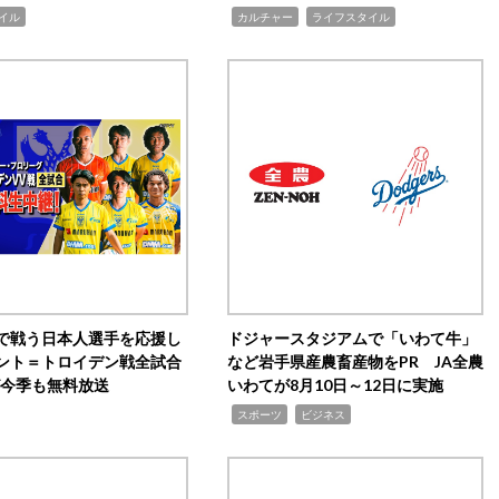
,
,
イル
カルチャー
ライフスタイル
で戦う日本人選手を応援し
ドジャースタジアムで「いわて牛」
ント＝トロイデン戦全試合
など岩手県産農畜産物をPR JA全農
0が今季も無料放送
いわてが8月10日～12日に実施
,
,
スポーツ
ビジネス