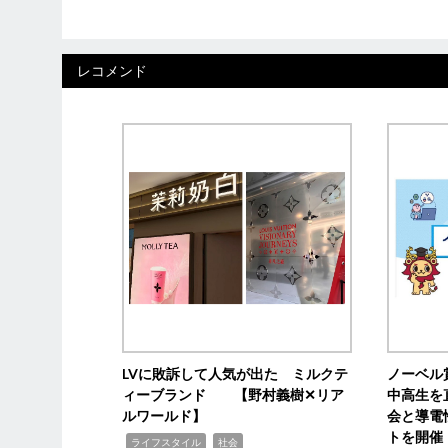
レコメンド
LVに敗訴して人気が出た ミルクテ
ノーベル
ィーブランド 【野村義樹✕リア
中高生を
ルワールド】
会と導電
トを開催
,
,
ライフスタイル
社会