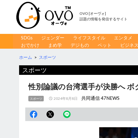
OVO [オーヴォ]
話題の情報を発信するサイト
コンテンツへ移動
検
SDGs
ジェンダー
ライフスタイル
エンタメ
索
おでかけ
まめ学
デジもの
ペット
ビジネ
ホーム
>
スポーツ
スポーツ
性別論議の台湾選手が決勝へ ボ
共同通信 47NEWS
2024年8月8日
スポーツ