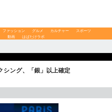
ファッション
グルメ
カルチャー
スポーツ
ス
動画
はばたけラボ
クシング、「銀」以上確定