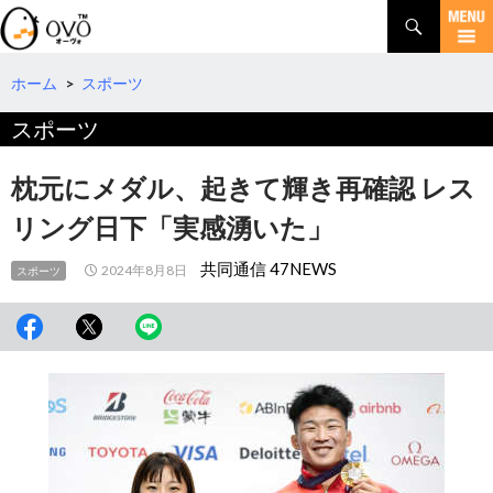
検
索
コ
ン
テ
ホーム
>
スポーツ
ン
スポーツ
ツ
へ
移
枕元にメダル、起きて輝き再確認 レス
動
リング日下「実感湧いた」
共同通信 47NEWS
2024年8月8日
スポーツ