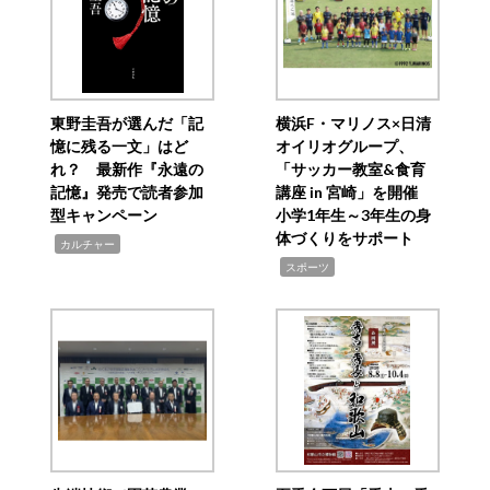
東野圭吾が選んだ「記
横浜F・マリノス×日清
憶に残る一文」はど
オイリオグループ、
れ？ 最新作『永遠の
「サッカー教室&食育
記憶』発売で読者参加
講座 in 宮崎」を開催
型キャンペーン
小学1年生～3年生の身
体づくりをサポート
,
カルチャー
,
スポーツ