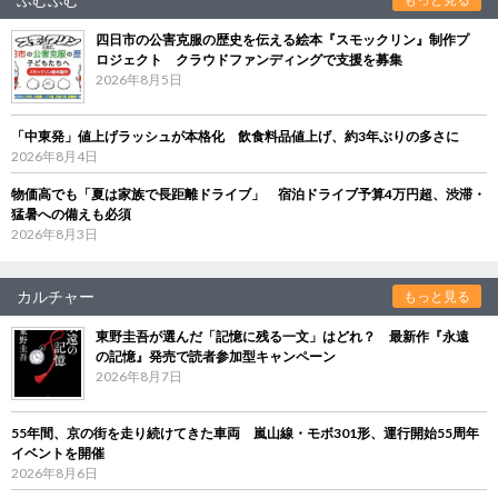
四日市の公害克服の歴史を伝える絵本『スモックリン』制作プ
ロジェクト クラウドファンディングで支援を募集
2026年8月5日
「中東発」値上げラッシュが本格化 飲食料品値上げ、約3年ぶりの多さに
2026年8月4日
物価高でも「夏は家族で長距離ドライブ」 宿泊ドライブ予算4万円超、渋滞・
猛暑への備えも必須
2026年8月3日
カルチャー
もっと見る
東野圭吾が選んだ「記憶に残る一文」はどれ？ 最新作『永遠
の記憶』発売で読者参加型キャンペーン
2026年8月7日
55年間、京の街を走り続けてきた車両 嵐山線・モボ301形、運行開始55周年
イベントを開催
2026年8月6日