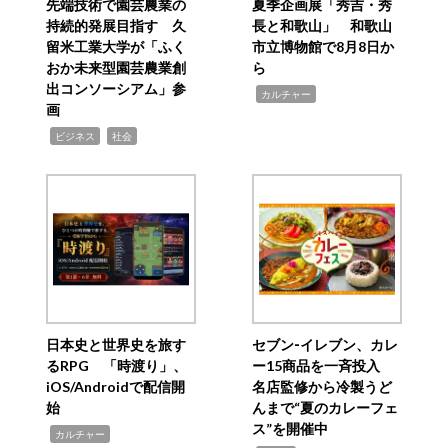
先端技術で園芸農業の
夏季企画展「秀吉・秀
持続的発展目指す 久
長と和歌山」 和歌山
留米工業大学が「ふく
市立博物館で8月8日か
おか未来型園芸農業創
ら
出コンソーシアム」参
,
カルチャー
画
,
,
ビジネス
社会
日本史と世界史を旅す
セブン‐イレブン、カレ
るRPG 「時渡り」、
ー15商品を一斉投入
iOS/Androidで配信開
名店監修から冷製うど
始
んまで“夏のカレーフェ
ス”を開催中
,
カルチャー