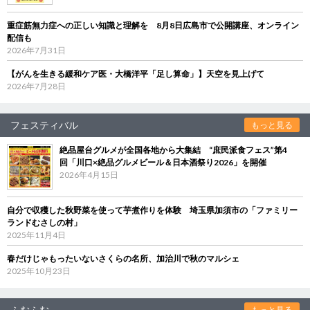
重症筋無力症への正しい知識と理解を 8月8日広島市で公開講座、オンライン
配信も
2026年7月31日
【がんを生きる緩和ケア医・大橋洋平「足し算命」】天空を見上げて
2026年7月28日
フェスティバル
もっと見る
絶品屋台グルメが全国各地から大集結 “庶民派食フェス”第4
回「川口×絶品グルメビール＆日本酒祭り2026」を開催
2026年4月15日
自分で収穫した秋野菜を使って芋煮作りを体験 埼玉県加須市の「ファミリー
ランドむさしの村」
2025年11月4日
春だけじゃもったいないさくらの名所、加治川で秋のマルシェ
2025年10月23日
ふむふむ
もっと見る