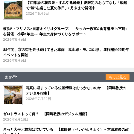
【京都 湯の花温泉・すみや亀峰菴】夏限定のおもてなし「旅館
で“涼”を楽しむ夏の休日」8月末まで開催中
2026年8月6日
横浜F・マリノス×日清オイリオグループ、「サッカー教室&食育講座 in 宮崎」
を開催 小学1年生～3年生の身体づくりをサポート
2026年8月6日
55年間、京の街を走り続けてきた車両 嵐山線・モボ301形、運行開始55周年
イベントを開催
2026年8月6日
まめ学
もっと見る
写真に埋まっている位置情報はおっかないのか 【岡嶋教授の
デジタル指南】
2026年7月22日
ゼロトラストって何？ 【岡嶋教授のデジタル指南】
2026年6月18日
きっと大平元首相は泣いている 【政眼鏡（せいがんきょう）－本田雅俊の政