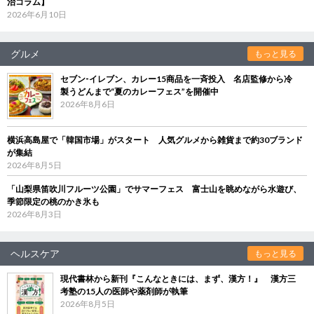
治コラム】
2026年6月10日
グルメ
もっと見る
セブン‐イレブン、カレー15商品を一斉投入 名店監修から冷
製うどんまで“夏のカレーフェス”を開催中
2026年8月6日
横浜高島屋で「韓国市場」がスタート 人気グルメから雑貨まで約30ブランド
が集結
2026年8月5日
「山梨県笛吹川フルーツ公園」でサマーフェス 富士山を眺めながら水遊び、
季節限定の桃のかき氷も
2026年8月3日
ヘルスケア
もっと見る
現代書林から新刊『こんなときには、まず、漢方！』 漢方三
考塾の15人の医師や薬剤師が執筆
2026年8月5日