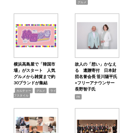
,
グルメ
横浜高島屋で「韓国市
故人の「想い」かなえ
場」がスタート 人気
る 遺贈寄付 日本財
グルメから雑貨まで約
団名誉会長 笹川陽平氏
30ブランドが集結
×フリーアナウンサー
長野智子氏
,
,
,
カルチャー
グルメ
ライ
フスタイル
PR