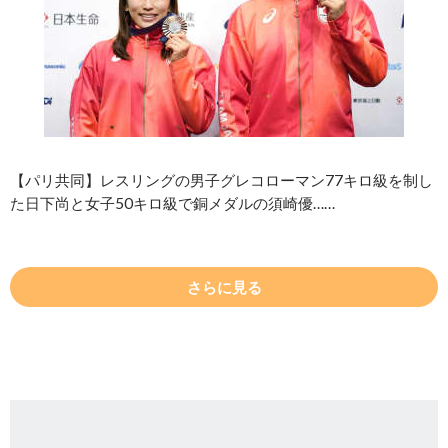
【パリ共同】レスリングの男子グレコローマン77キロ級を制し
た日下尚と女子50キロ級で銅メダルの須崎優……
さらに見る