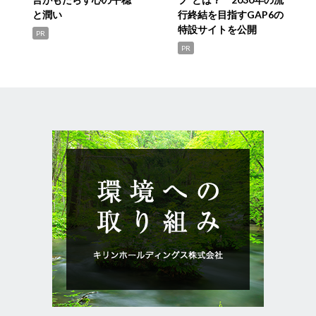
と潤い
行終結を目指すGAP6の
特設サイトを公開
PR
PR