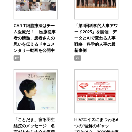
CAR T細胞療法はチー
「第4回科学的人事アワ
ム医療だ！ 医療従事
ード2025」を開催 デ
者の情熱、患者さんの
ータとAIで変わる人事
思いを伝えるドキュメ
戦略 科学的人事の最
ンタリー動画を公開中
新事例
PR
PR
「ことだま」宿る羽生
HIV/エイズにまつわる6
結弦のメッセージ 名
つの“理解のギャッ
言がもたらす心の平穏
プ”とは？ 2030年の流