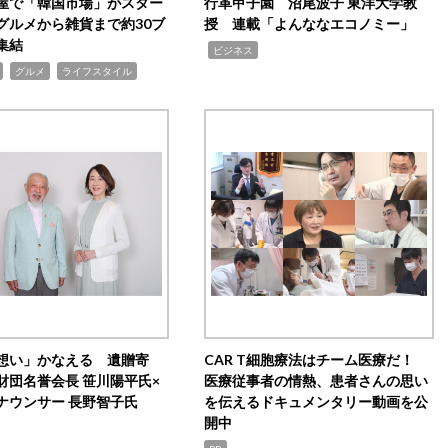
屋で「韓国市場」がスター
行革甲子園 沼尾波子 東洋大学教
グルメから雑貨まで約30ブ
授 連載「よんななエコノミー」
集結
,
ビジネス
,
,
グルメ
ライフスタイル
想い」かなえる 遺贈寄
CAR T細胞療法はチーム医療だ！
財団名誉会長 笹川陽平氏×
医療従事者の情熱、患者さんの思い
ナウンサー 長野智子氏
を伝えるドキュメンタリー動画を公
開中