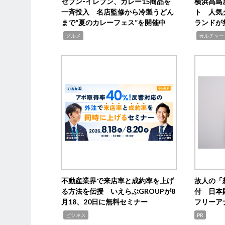
セブン‐イレブン、カレー15商品を
横浜高島
一斉投入 名店監修から冷製うどん
ト 人気
まで“夏のカレーフェス”を開催中
ランドが
,
,
グルメ
カルチャー
不動産業界で来店率と成約率を上げ
故人の「
る方法を伝授 いえらぶGROUPが8
付 日本
月18、20日に無料セミナー
フリーア
,
ビジネス
PR