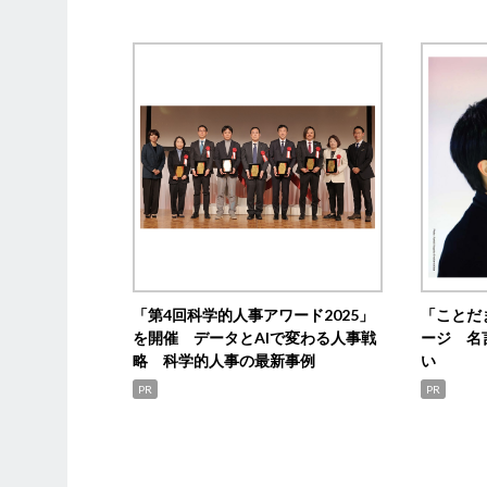
「第4回科学的人事アワード2025」
「ことだ
を開催 データとAIで変わる人事戦
ージ 名
略 科学的人事の最新事例
い
PR
PR