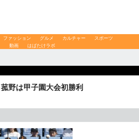
ファッション
グルメ
カルチャー
スポーツ
ス
動画
はばたけラボ
 菰野は甲子園大会初勝利