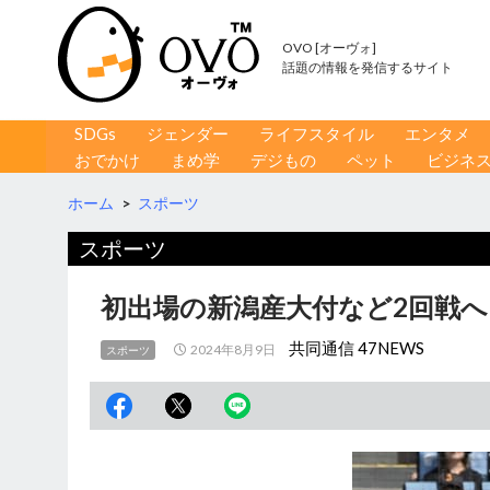
OVO [オーヴォ]
話題の情報を発信するサイト
コンテンツへ移動
検
SDGs
ジェンダー
ライフスタイル
エンタメ
索
おでかけ
まめ学
デジもの
ペット
ビジネ
ホーム
>
スポーツ
スポーツ
初出場の新潟産大付など2回戦へ
共同通信 47NEWS
2024年8月9日
スポーツ