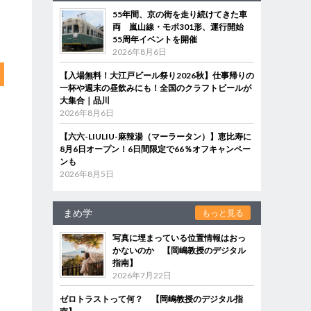
55年間、京の街を走り続けてきた車
両 嵐山線・モボ301形、運行開始
55周年イベントを開催
2026年8月6日
【入場無料！大江戸ビール祭り2026秋】仕事帰りの
一杯や週末の昼飲みにも！全国のクラフトビールが
大集合｜品川
2026年8月6日
【六六-LIULIU-麻辣湯（マーラータン）】恵比寿に
8月6日オープン！6日間限定で66％オフキャンペー
ンも
2026年8月5日
まめ学
もっと見る
写真に埋まっている位置情報はおっ
かないのか 【岡嶋教授のデジタル
指南】
2026年7月22日
ゼロトラストって何？ 【岡嶋教授のデジタル指