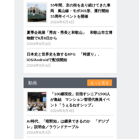
55年間、京の街を走り続けてきた車
両 嵐山線・モボ301形、運行開始
55周年イベントを開催
2026年8月6日
夏季企画展「秀吉・秀長と和歌山」 和歌山市立博
物館で8月8日から
2026年8月6日
日本史と世界史を旅するRPG 「時渡り」、
iOS/Androidで配信開始
2026年8月6日
動画
もっと見る
「100歳現役」目指すシニア1500人
が集結 マンション管理代務員イベ
ント「うぇるねすシップ」
2026年8月4日
AI時代、「暗黙知」は継承できるのか 「デジブ
レ」説明会／ラウンドテーブル
2026年8月3日