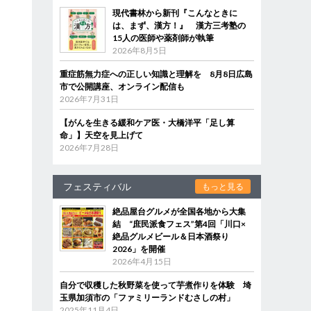
現代書林から新刊『こんなときに
は、まず、漢方！』 漢方三考塾の
15人の医師や薬剤師が執筆
2026年8月5日
重症筋無力症への正しい知識と理解を 8月8日広島
市で公開講座、オンライン配信も
2026年7月31日
【がんを生きる緩和ケア医・大橋洋平「足し算
命」】天空を見上げて
2026年7月28日
フェスティバル
もっと見る
絶品屋台グルメが全国各地から大集
結 “庶民派食フェス”第4回「川口×
絶品グルメビール＆日本酒祭り
2026」を開催
2026年4月15日
自分で収穫した秋野菜を使って芋煮作りを体験 埼
玉県加須市の「ファミリーランドむさしの村」
2025年11月4日