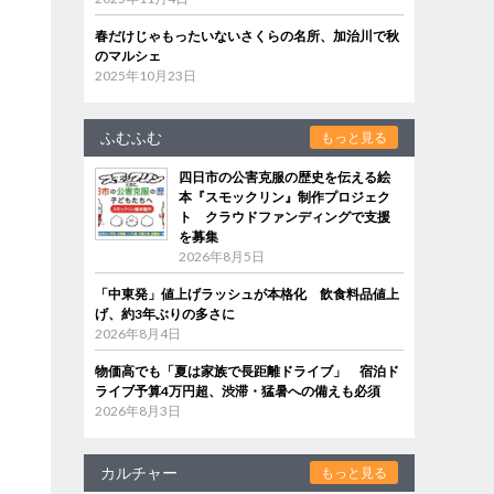
春だけじゃもったいないさくらの名所、加治川で秋
のマルシェ
2025年10月23日
ふむふむ
もっと見る
四日市の公害克服の歴史を伝える絵
本『スモックリン』制作プロジェク
ト クラウドファンディングで支援
を募集
2026年8月5日
「中東発」値上げラッシュが本格化 飲食料品値上
げ、約3年ぶりの多さに
2026年8月4日
物価高でも「夏は家族で長距離ドライブ」 宿泊ド
ライブ予算4万円超、渋滞・猛暑への備えも必須
2026年8月3日
カルチャー
もっと見る