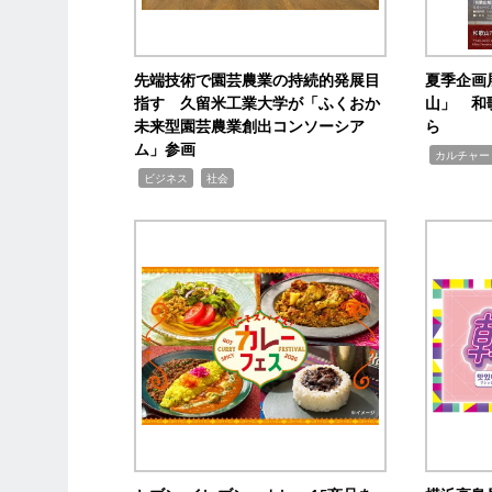
先端技術で園芸農業の持続的発展目
夏季企画
指す 久留米工業大学が「ふくおか
山」 和
未来型園芸農業創出コンソーシア
ら
ム」参画
,
カルチャー
,
,
ビジネス
社会