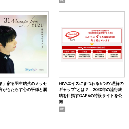
PR
ま」宿る羽生結弦のメッセ
HIV/エイズにまつわる6つの“理解の
言がもたらす心の平穏と潤
ギャップ”とは？ 2030年の流行終
結を目指すGAP6の特設サイトを公
開
PR