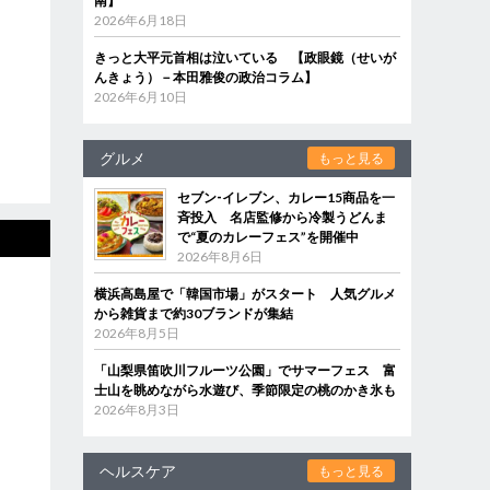
南】
2026年6月18日
きっと大平元首相は泣いている 【政眼鏡（せいが
んきょう）－本田雅俊の政治コラム】
2026年6月10日
グルメ
もっと見る
セブン‐イレブン、カレー15商品を一
斉投入 名店監修から冷製うどんま
で“夏のカレーフェス”を開催中
2026年8月6日
横浜高島屋で「韓国市場」がスタート 人気グルメ
から雑貨まで約30ブランドが集結
2026年8月5日
「山梨県笛吹川フルーツ公園」でサマーフェス 富
士山を眺めながら水遊び、季節限定の桃のかき氷も
2026年8月3日
ヘルスケア
もっと見る