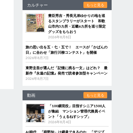
カルチャー
もっと見る
豊臣秀吉・秀長兄弟ゆかりの地を巡
るスタンプラリーがスタート 和歌
山市内5カ所・近畿6カ所を巡り限定
グッズをもらおう
2026年8月8日
旅の思い出を五・七・五で！ エースが「かばんの
日」に合わせ「旅行川柳コンテスト」を開催
2026年8月7日
東野圭吾が選んだ「記憶に残る一文」はどれ？ 最
新作『永遠の記憶』発売で読者参加型キャンペーン
2026年8月7日
動画
もっと見る
「100歳現役」目指すシニア1500人
が集結 マンション管理代務員イベ
ント「うぇるねすシップ」
2026年8月4日
AI時代、「暗黙知」は継承できるのか 「デジブ