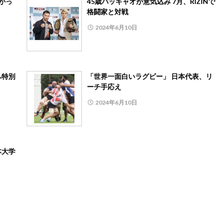
がっ
45歳パッキャオが意気込み 7月、RIZINで
格闘家と対戦
2024年6月10日
へ特別
「世界一面白いラグビー」 日本代表、リ
ーチ手応え
2024年6月10日
本大学