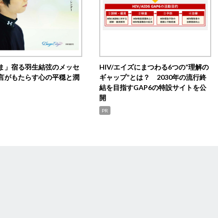
ま」宿る羽生結弦のメッセ
HIV/エイズにまつわる6つの“理解の
言がもたらす心の平穏と潤
ギャップ”とは？ 2030年の流行終
結を目指すGAP6の特設サイトを公
開
PR