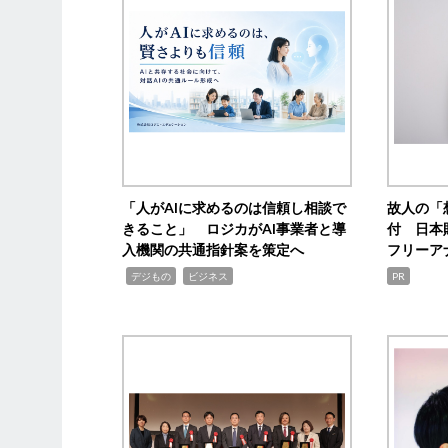
「人がAIに求めるのは信頼し相談で
故人の「
きること」 ロジカがAI事業者と導
付 日本
入機関の共通指針案を策定へ
フリーア
,
,
デジもの
ビジネス
PR