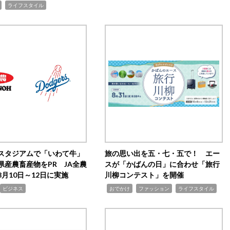
,
ライフスタイル
スタジアムで「いわて牛」
旅の思い出を五・七・五で！ エー
県産農畜産物をPR JA全農
スが「かばんの日」に合わせ「旅行
月10日～12日に実施
川柳コンテスト」を開催
,
,
,
ビジネス
おでかけ
ファッション
ライフスタイル