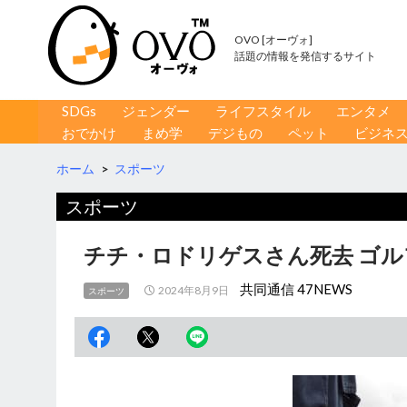
OVO [オーヴォ]
話題の情報を発信するサイト
コンテンツへ移動
検
SDGs
ジェンダー
ライフスタイル
エンタメ
索
おでかけ
まめ学
デジもの
ペット
ビジネ
ホーム
>
スポーツ
スポーツ
チチ・ロドリゲスさん死去 ゴ
共同通信 47NEWS
2024年8月9日
スポーツ