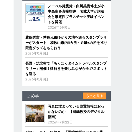
ノーベル賞受賞・白川英樹博士が小
中高生を直接指導 名城大学が講演
会と導電性プラスチック実験イベン
トを開催
2026年8月8日
豊臣秀吉・秀長兄弟ゆかりの地を巡るスタンプラリ
ーがスタート 和歌山市内5カ所・近畿6カ所を巡り
限定グッズをもらおう
2026年8月8日
長野・筑北村で「ちくほくタイムトラベルスタンプ
ラリー」開催！謎解きを楽しみながら全17スポット
を巡る
2026年8月8日
まめ学
もっと見る
写真に埋まっている位置情報はおっ
かないのか 【岡嶋教授のデジタル
指南】
2026年7月22日