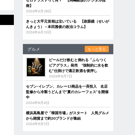
ゼロトラストって何？ 【岡嶋教授のデジタル指
南】
2026年6月18日
きっと大平元首相は泣いている 【政眼鏡（せいが
んきょう）－本田雅俊の政治コラム】
2026年6月10日
グルメ
もっと見る
ビールだけ飲むと倒れる「ふらつく
ビアグラス」発売 “強制的に水を飲
む”仕掛けで適正飲酒を後押し
2026年8月7日
セブン‐イレブン、カレー15商品を一斉投入 名店
監修から冷製うどんまで“夏のカレーフェス”を開催
中
2026年8月6日
横浜高島屋で「韓国市場」がスタート 人気グルメ
から雑貨まで約30ブランドが集結
2026年8月5日