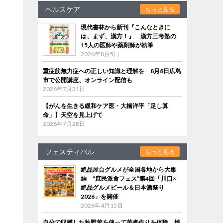
ヘルスケア
もっと見る
現代書林から新刊『こんなときに
は、まず、漢方！』 漢方三考塾の
15人の医師や薬剤師が執筆
2026年8月5日
重症筋無力症への正しい知識と理解を 8月8日広島
市で公開講座、オンライン配信も
2026年7月31日
【がんを生きる緩和ケア医・大橋洋平「足し算
命」】天空を見上げて
2026年7月28日
フェスティバル
もっと見る
絶品屋台グルメが全国各地から大集
結 “庶民派食フェス”第4回「川口×
絶品グルメビール＆日本酒祭り
2026」を開催
2026年4月15日
自分で収穫した秋野菜を使って芋煮作りを体験 埼