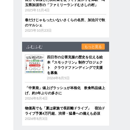
玉県加須市の「ファミリーランドむさしの村」
2025年11月4日
春だけじゃもったいないさくらの名所、加治川で秋
のマルシェ
2025年10月23日
ふむふむ
もっと見る
四日市の公害克服の歴史を伝える絵
本『スモックリン』制作プロジェク
ト クラウドファンディングで支援
を募集
2026年8月5日
「中東発」値上げラッシュが本格化 飲食料品値上
げ、約3年ぶりの多さに
2026年8月4日
物価高でも「夏は家族で長距離ドライブ」 宿泊ド
ライブ予算4万円超、渋滞・猛暑への備えも必須
2026年8月3日