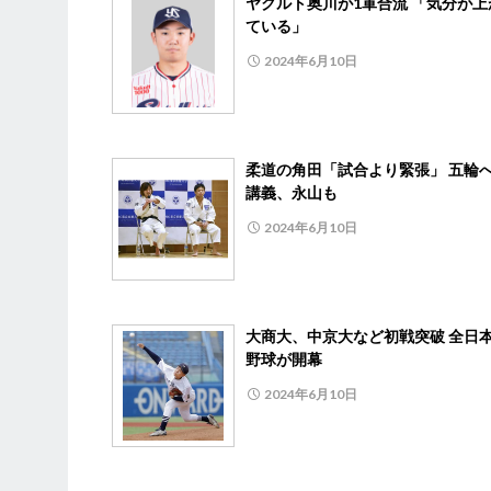
ヤクルト奥川が1軍合流 「気分が上
ている」
2024年6月10日
柔道の角田「試合より緊張」 五輪
講義、永山も
2024年6月10日
大商大、中京大など初戦突破 全日
野球が開幕
2024年6月10日