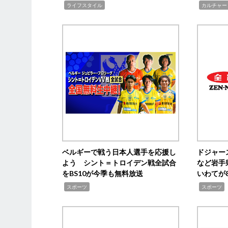
,
,
ライフスタイル
カルチャー
ベルギーで戦う日本人選手を応援し
ドジャー
よう シント＝トロイデン戦全試合
など岩手
をBS10が今季も無料放送
いわてが8
,
,
,
スポーツ
スポーツ