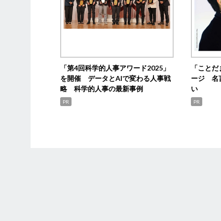
「第4回科学的人事アワード2025」
「ことだ
を開催 データとAIで変わる人事戦
ージ 名
略 科学的人事の最新事例
い
PR
PR