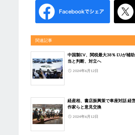
関連記事
中国製EV、関税最大38％ EUが補
当と判断、対立へ
2024年6月12日
経産相、書店振興策で車座対話 経
作家らと意見交換
2024年6月12日