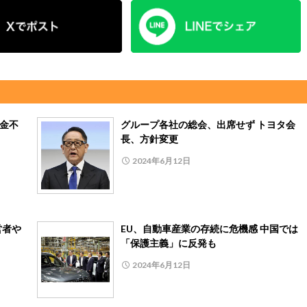
助金不
グループ各社の総会、出席せず トヨタ会
長、方針変更
2024年6月12日
営者や
EU、自動車産業の存続に危機感 中国では
「保護主義」に反発も
2024年6月12日