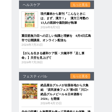
ヘルスケア
もっと見る
現代書林から新刊『こんなときに
は、まず、漢方！』 漢方三考塾の
15人の医師や薬剤師が執筆
2026年8月5日
重症筋無力症への正しい知識と理解を 8月8日広島
市で公開講座、オンライン配信も
2026年7月31日
【がんを生きる緩和ケア医・大橋洋平「足し算
命」】天空を見上げて
2026年7月28日
フェスティバル
もっと見る
絶品屋台グルメが全国各地から大集
結 “庶民派食フェス”第4回「川口×
絶品グルメビール＆日本酒祭り
2026」を開催
2026年4月15日
自分で収穫した秋野菜を使って芋煮作りを体験 埼