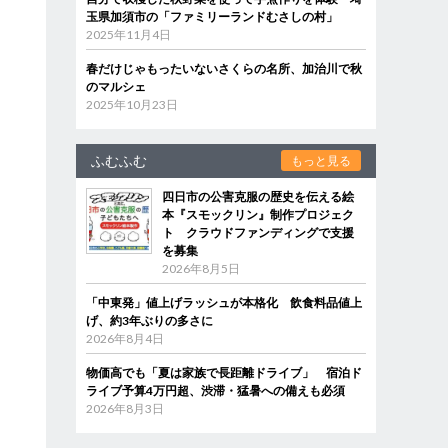
玉県加須市の「ファミリーランドむさしの村」
2025年11月4日
春だけじゃもったいないさくらの名所、加治川で秋
のマルシェ
2025年10月23日
ふむふむ
もっと見る
四日市の公害克服の歴史を伝える絵
本『スモックリン』制作プロジェク
ト クラウドファンディングで支援
を募集
2026年8月5日
「中東発」値上げラッシュが本格化 飲食料品値上
げ、約3年ぶりの多さに
2026年8月4日
物価高でも「夏は家族で長距離ドライブ」 宿泊ド
ライブ予算4万円超、渋滞・猛暑への備えも必須
2026年8月3日