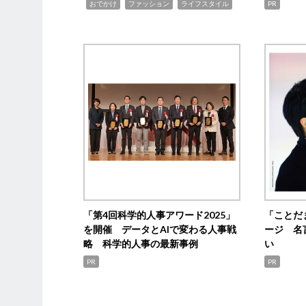
,
,
,
おでかけ
ファッション
ライフスタイル
PR
「第4回科学的人事アワード2025」
「ことだ
を開催 データとAIで変わる人事戦
ージ 名
略 科学的人事の最新事例
い
PR
PR