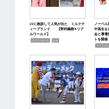
LVに敗訴して人気が出た ミルクテ
ノーベル
ィーブランド 【野村義樹✕リア
中高生を
ルワールド】
会と導電
トを開催
,
,
ライフスタイル
社会
,
ライフスタ