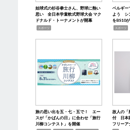
始球式の杉谷拳士さん、野球に熱い
ベルギー
思い 全日本学童軟式野球大会 マク
よう シ
ドナルド・トーナメントが開幕
をBS1
,
,
スポーツ
スポーツ
旅の思い出を五・七・五で！ エー
故人の「
スが「かばんの日」に合わせ「旅行
付 日本
川柳コンテスト」を開催
フリーア