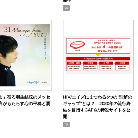
PR
ま」宿る羽生結弦のメッセ
HIV/エイズにまつわる6つの“理解の
言がもたらす心の平穏と潤
ギャップ”とは？ 2030年の流行終
結を目指すGAP6の特設サイトを公
開
PR