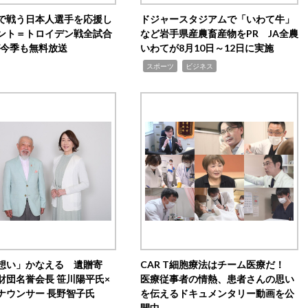
で戦う日本人選手を応援し
ドジャースタジアムで「いわて牛」
ント＝トロイデン戦全試合
など岩手県産農畜産物をPR JA全農
0が今季も無料放送
いわてが8月10日～12日に実施
,
,
スポーツ
ビジネス
想い」かなえる 遺贈寄
CAR T細胞療法はチーム医療だ！
財団名誉会長 笹川陽平氏×
医療従事者の情熱、患者さんの思い
ナウンサー 長野智子氏
を伝えるドキュメンタリー動画を公
開中