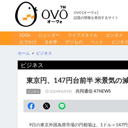
OVO [オーヴォ]
話題の情報を発信するサイト
コンテンツへ移動
検
SDGs
ジェンダー
ライフスタイル
エンタメ
索
おでかけ
まめ学
デジもの
ペット
ビジネ
ホーム
>
ビジネス
ビジネス
東京円、147円台前半 米景気の
共同通信 47NEWS
2024年8月9日
ビジネス
9日の東京外国為替市場の円相場は、1ドル＝147円