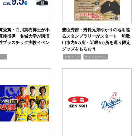
賞受賞・白川英樹博士が小
豊臣秀吉・秀長兄弟ゆかりの地を巡
直接指導 名城大学が講演
るスタンプラリーがスタート 和歌
性プラスチック実験イベン
山市内5カ所・近畿6カ所を巡り限定
グッズをもらおう
,
,
イル
カルチャー
ライフスタイル