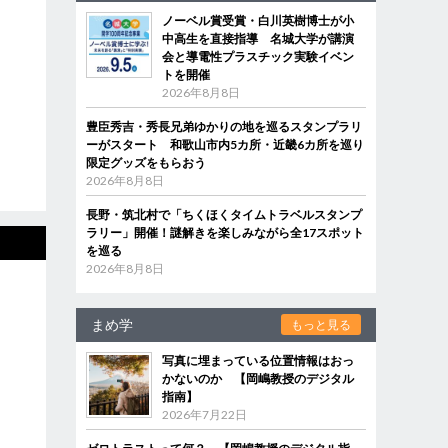
ノーベル賞受賞・白川英樹博士が小
中高生を直接指導 名城大学が講演
会と導電性プラスチック実験イベン
トを開催
2026年8月8日
豊臣秀吉・秀長兄弟ゆかりの地を巡るスタンプラリ
ーがスタート 和歌山市内5カ所・近畿6カ所を巡り
限定グッズをもらおう
2026年8月8日
長野・筑北村で「ちくほくタイムトラベルスタンプ
ラリー」開催！謎解きを楽しみながら全17スポット
を巡る
2026年8月8日
まめ学
もっと見る
写真に埋まっている位置情報はおっ
かないのか 【岡嶋教授のデジタル
指南】
2026年7月22日