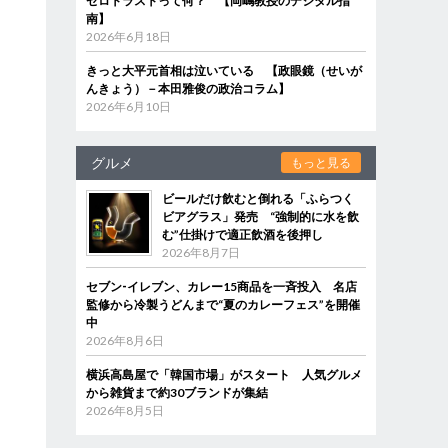
ゼロトラストって何？ 【岡嶋教授のデジタル指
南】
2026年6月18日
きっと大平元首相は泣いている 【政眼鏡（せいが
んきょう）－本田雅俊の政治コラム】
2026年6月10日
グルメ
もっと見る
ビールだけ飲むと倒れる「ふらつく
ビアグラス」発売 “強制的に水を飲
む”仕掛けで適正飲酒を後押し
2026年8月7日
セブン‐イレブン、カレー15商品を一斉投入 名店
監修から冷製うどんまで“夏のカレーフェス”を開催
中
2026年8月6日
横浜高島屋で「韓国市場」がスタート 人気グルメ
から雑貨まで約30ブランドが集結
2026年8月5日