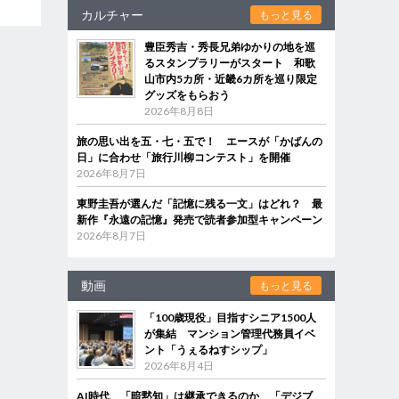
カルチャー
もっと見る
豊臣秀吉・秀長兄弟ゆかりの地を巡
るスタンプラリーがスタート 和歌
山市内5カ所・近畿6カ所を巡り限定
グッズをもらおう
2026年8月8日
旅の思い出を五・七・五で！ エースが「かばんの
日」に合わせ「旅行川柳コンテスト」を開催
2026年8月7日
東野圭吾が選んだ「記憶に残る一文」はどれ？ 最
新作『永遠の記憶』発売で読者参加型キャンペーン
2026年8月7日
動画
もっと見る
「100歳現役」目指すシニア1500人
が集結 マンション管理代務員イベ
ント「うぇるねすシップ」
2026年8月4日
AI時代、「暗黙知」は継承できるのか 「デジブ