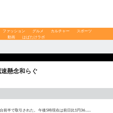
ファッション
グルメ
カルチャー
スポーツ
ス
動画
はばたけラボ
減速懸念和らぐ
台前半で取引された。 午後5時現在は前日比1円36……