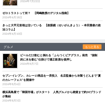
2026年7月22日
ゼロトラストって何？ 【岡嶋教授のデジタル指南】
2026年6月18日
きっと大平元首相は泣いている 【政眼鏡（せいがんきょう）－本田雅俊の政
治コラム】
2026年6月10日
グルメ
もっと見る
ビールだけ飲むと倒れる「ふらつくビアグラス」発売 “強制
的に水を飲む”仕掛けで適正飲酒を後押し
2026年8月7日
セブン‐イレブン、カレー15商品を一斉投入 名店監修から冷製うどんまで“夏
のカレーフェス”を開催中
2026年8月6日
横浜高島屋で「韓国市場」がスタート 人気グルメから雑貨まで約30ブランド
が集結
2026年8月5日