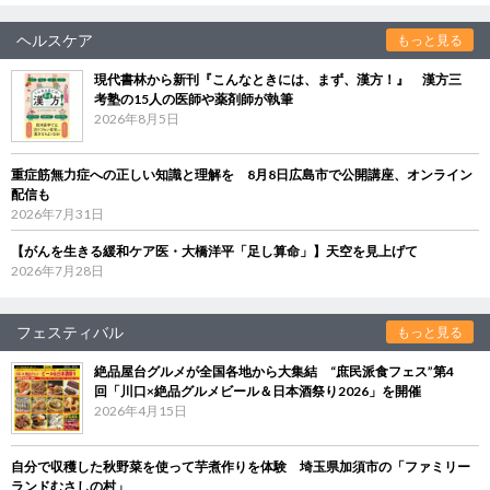
ヘルスケア
もっと見る
現代書林から新刊『こんなときには、まず、漢方！』 漢方三
考塾の15人の医師や薬剤師が執筆
2026年8月5日
重症筋無力症への正しい知識と理解を 8月8日広島市で公開講座、オンライン
配信も
2026年7月31日
【がんを生きる緩和ケア医・大橋洋平「足し算命」】天空を見上げて
2026年7月28日
フェスティバル
もっと見る
絶品屋台グルメが全国各地から大集結 “庶民派食フェス”第4
回「川口×絶品グルメビール＆日本酒祭り2026」を開催
2026年4月15日
自分で収穫した秋野菜を使って芋煮作りを体験 埼玉県加須市の「ファミリー
ランドむさしの村」