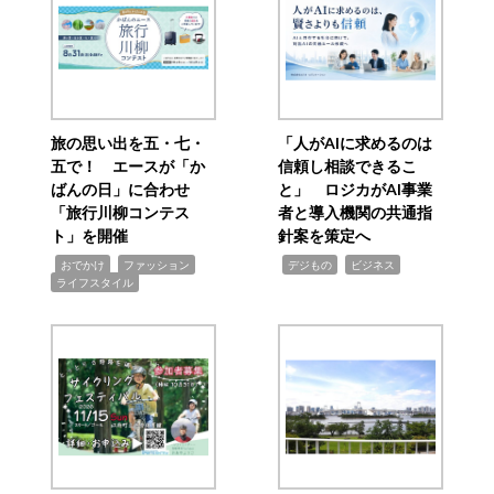
旅の思い出を五・七・
「人がAIに求めるのは
五で！ エースが「か
信頼し相談できるこ
ばんの日」に合わせ
と」 ロジカがAI事業
「旅行川柳コンテス
者と導入機関の共通指
ト」を開催
針案を策定へ
,
,
,
,
,
おでかけ
ファッション
デジもの
ビジネス
ライフスタイル