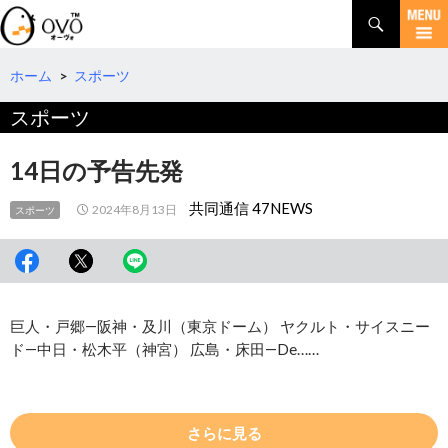
検
索
コ
ン
テ
ホーム
>
スポーツ
ン
スポーツ
ツ
へ
移
14日の予告先発
動
共同通信 47NEWS
2024年8月13日
スポーツ
巨人・戸郷―阪神・及川（東京ドーム） ヤクルト・サイスニー
ド―中日・松木平（神宮） 広島・床田―De……
さらに見る