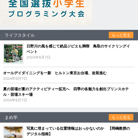
ライフスタイル
もっと見る
日野川の風を感じて絶品ジビエも満喫 鳥取のサイクリングイ
ベント
2026年8月7日
オールデイダイニングを一新 ヒルトン東京お台場、改装進む
2026年8月7日
夏の苗場が夏のアクティビティー拡充へ 四季の各魅力を創出プリンスホテ
ル・苗場スキー場
2026年8月7日
まめ学
もっと見る
写真に埋まっている位置情報はおっかないのか 【岡嶋教授の
デジタル指南】