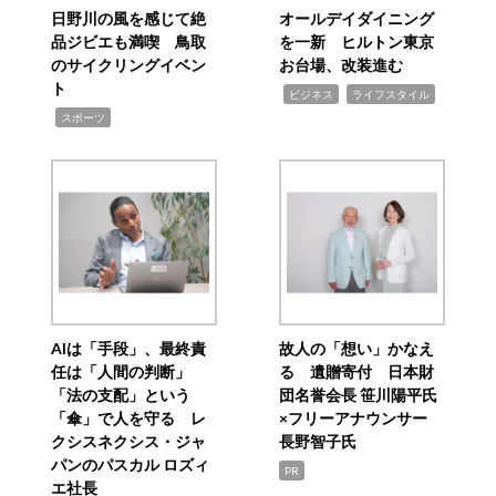
日野川の風を感じて絶
オールデイダイニング
品ジビエも満喫 鳥取
を一新 ヒルトン東京
のサイクリングイベン
お台場、改装進む
ト
,
,
ビジネス
ライフスタイル
,
スポーツ
AIは「手段」、最終責
故人の「想い」かなえ
任は「人間の判断」
る 遺贈寄付 日本財
「法の支配」という
団名誉会長 笹川陽平氏
「傘」で人を守る レ
×フリーアナウンサー
クシスネクシス・ジャ
長野智子氏
パンのパスカル ロズィ
PR
エ社長