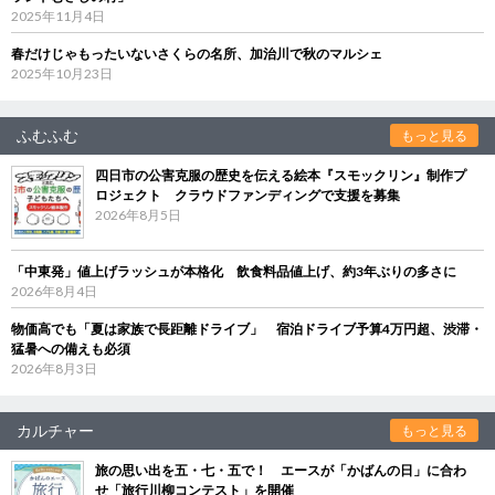
2025年11月4日
春だけじゃもったいないさくらの名所、加治川で秋のマルシェ
2025年10月23日
ふむふむ
もっと見る
四日市の公害克服の歴史を伝える絵本『スモックリン』制作プ
ロジェクト クラウドファンディングで支援を募集
2026年8月5日
「中東発」値上げラッシュが本格化 飲食料品値上げ、約3年ぶりの多さに
2026年8月4日
物価高でも「夏は家族で長距離ドライブ」 宿泊ドライブ予算4万円超、渋滞・
猛暑への備えも必須
2026年8月3日
カルチャー
もっと見る
旅の思い出を五・七・五で！ エースが「かばんの日」に合わ
せ「旅行川柳コンテスト」を開催