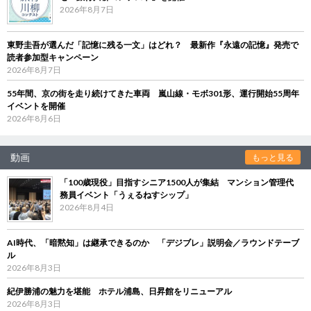
2026年8月7日
東野圭吾が選んだ「記憶に残る一文」はどれ？ 最新作『永遠の記憶』発売で
読者参加型キャンペーン
2026年8月7日
55年間、京の街を走り続けてきた車両 嵐山線・モボ301形、運行開始55周年
イベントを開催
2026年8月6日
動画
もっと見る
「100歳現役」目指すシニア1500人が集結 マンション管理代
務員イベント「うぇるねすシップ」
2026年8月4日
AI時代、「暗黙知」は継承できるのか 「デジブレ」説明会／ラウンドテーブ
ル
2026年8月3日
紀伊勝浦の魅力を堪能 ホテル浦島、日昇館をリニューアル
2026年8月3日