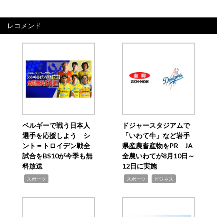
レコメンド
ベルギーで戦う日本人
ドジャースタジアムで
選手を応援しよう シ
「いわて牛」など岩手
ント＝トロイデン戦全
県産農畜産物をPR JA
試合をBS10が今季も無
全農いわてが8月10日～
料放送
12日に実施
,
,
,
スポーツ
スポーツ
ビジネス