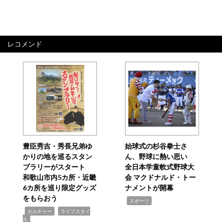
レコメンド
豊臣秀吉・秀長兄弟ゆ
始球式の杉谷拳士さ
かりの地を巡るスタン
ん、野球に熱い思い
プラリーがスタート
全日本学童軟式野球大
和歌山市内5カ所・近畿
会 マクドナルド・トー
6カ所を巡り限定グッズ
ナメントが開幕
をもらおう
,
スポーツ
,
,
カルチャー
ライフスタイ
ル