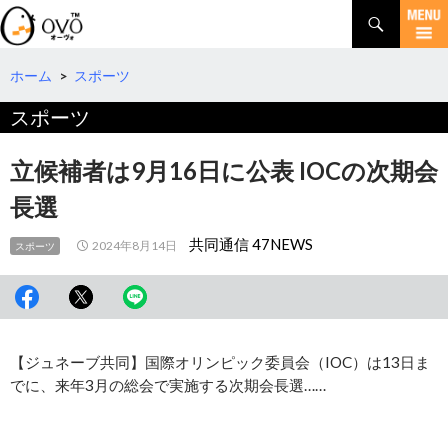
検
索
コ
ン
テ
ホーム
>
スポーツ
ン
スポーツ
ツ
へ
移
立候補者は9月16日に公表 IOCの次期会
動
長選
共同通信 47NEWS
2024年8月14日
スポーツ
【ジュネーブ共同】国際オリンピック委員会（IOC）は13日ま
でに、来年3月の総会で実施する次期会長選……