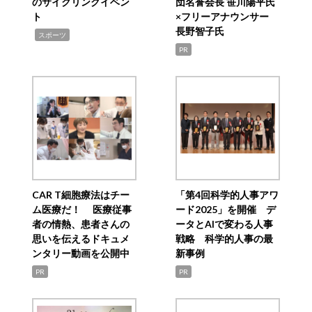
のサイクリングイベン
団名誉会長 笹川陽平氏
ト
×フリーアナウンサー
長野智子氏
,
スポーツ
PR
CAR T細胞療法はチー
「第4回科学的人事アワ
ム医療だ！ 医療従事
ード2025」を開催 デ
者の情熱、患者さんの
ータとAIで変わる人事
思いを伝えるドキュメ
戦略 科学的人事の最
ンタリー動画を公開中
新事例
PR
PR