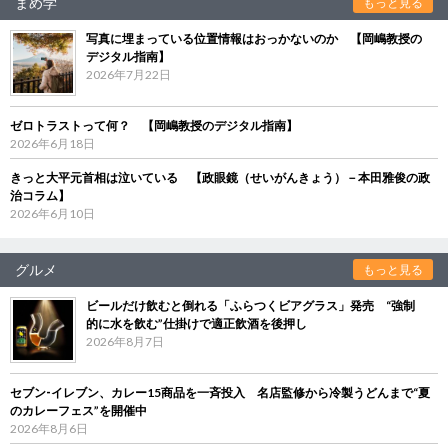
まめ学
もっと見る
写真に埋まっている位置情報はおっかないのか 【岡嶋教授の
デジタル指南】
2026年7月22日
ゼロトラストって何？ 【岡嶋教授のデジタル指南】
2026年6月18日
きっと大平元首相は泣いている 【政眼鏡（せいがんきょう）－本田雅俊の政
治コラム】
2026年6月10日
グルメ
もっと見る
ビールだけ飲むと倒れる「ふらつくビアグラス」発売 “強制
的に水を飲む”仕掛けで適正飲酒を後押し
2026年8月7日
セブン‐イレブン、カレー15商品を一斉投入 名店監修から冷製うどんまで“夏
のカレーフェス”を開催中
2026年8月6日