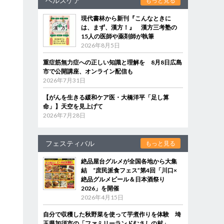
ヘルスケア
もっと見る
現代書林から新刊『こんなときに
は、まず、漢方！』 漢方三考塾の
15人の医師や薬剤師が執筆
2026年8月5日
重症筋無力症への正しい知識と理解を 8月8日広島
市で公開講座、オンライン配信も
2026年7月31日
【がんを生きる緩和ケア医・大橋洋平「足し算
命」】天空を見上げて
2026年7月28日
フェスティバル
もっと見る
絶品屋台グルメが全国各地から大集
結 “庶民派食フェス”第4回「川口×
絶品グルメビール＆日本酒祭り
2026」を開催
2026年4月15日
自分で収穫した秋野菜を使って芋煮作りを体験 埼
玉県加須市の「ファミリーランドむさしの村」