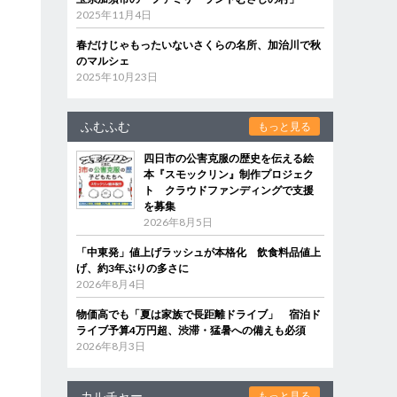
2025年11月4日
春だけじゃもったいないさくらの名所、加治川で秋
のマルシェ
2025年10月23日
ふむふむ
もっと見る
四日市の公害克服の歴史を伝える絵
本『スモックリン』制作プロジェク
ト クラウドファンディングで支援
を募集
2026年8月5日
「中東発」値上げラッシュが本格化 飲食料品値上
げ、約3年ぶりの多さに
2026年8月4日
物価高でも「夏は家族で長距離ドライブ」 宿泊ド
ライブ予算4万円超、渋滞・猛暑への備えも必須
2026年8月3日
カルチャー
もっと見る