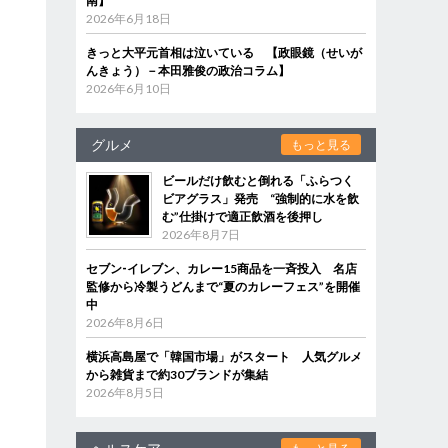
南】
2026年6月18日
きっと大平元首相は泣いている 【政眼鏡（せいが
んきょう）－本田雅俊の政治コラム】
2026年6月10日
グルメ
もっと見る
ビールだけ飲むと倒れる「ふらつく
ビアグラス」発売 “強制的に水を飲
む”仕掛けで適正飲酒を後押し
2026年8月7日
セブン‐イレブン、カレー15商品を一斉投入 名店
監修から冷製うどんまで“夏のカレーフェス”を開催
中
2026年8月6日
横浜高島屋で「韓国市場」がスタート 人気グルメ
から雑貨まで約30ブランドが集結
2026年8月5日