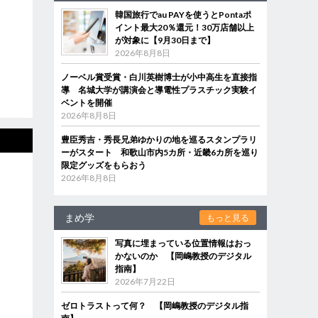
韓国旅行でau PAYを使うとPontaポ
イント最大20％還元！30万店舗以上
が対象に【9月30日まで】
2026年8月8日
ノーベル賞受賞・白川英樹博士が小中高生を直接指
導 名城大学が講演会と導電性プラスチック実験イ
ベントを開催
2026年8月8日
豊臣秀吉・秀長兄弟ゆかりの地を巡るスタンプラリ
ーがスタート 和歌山市内5カ所・近畿6カ所を巡り
限定グッズをもらおう
2026年8月8日
まめ学
もっと見る
写真に埋まっている位置情報はおっ
かないのか 【岡嶋教授のデジタル
指南】
2026年7月22日
ゼロトラストって何？ 【岡嶋教授のデジタル指