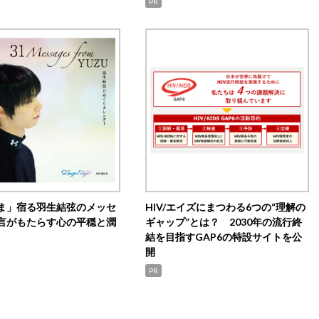
PR
ま」宿る羽生結弦のメッセ
HIV/エイズにまつわる6つの“理解の
言がもたらす心の平穏と潤
ギャップ”とは？ 2030年の流行終
結を目指すGAP6の特設サイトを公
開
PR