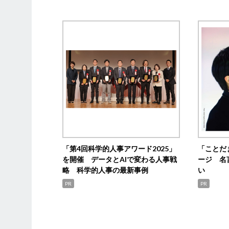
「第4回科学的人事アワード2025」
「ことだ
を開催 データとAIで変わる人事戦
ージ 名
略 科学的人事の最新事例
い
PR
PR