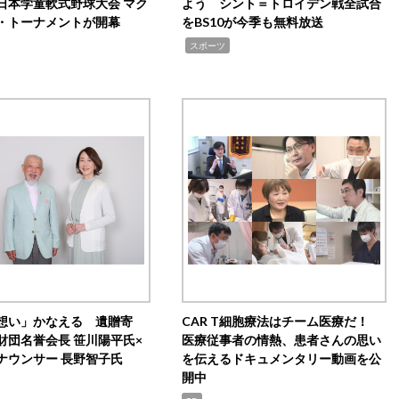
日本学童軟式野球大会 マク
よう シント＝トロイデン戦全試合
・トーナメントが開幕
をBS10が今季も無料放送
,
スポーツ
想い」かなえる 遺贈寄
CAR T細胞療法はチーム医療だ！
財団名誉会長 笹川陽平氏×
医療従事者の情熱、患者さんの思い
ナウンサー 長野智子氏
を伝えるドキュメンタリー動画を公
開中