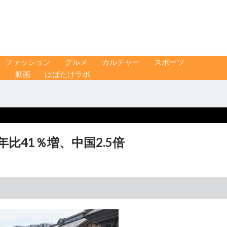
ファッション
グルメ
カルチャー
スポーツ
ス
動画
はばたけラボ
年比41％増、中国2.5倍