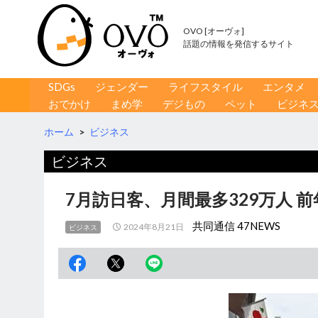
OVO [オーヴォ]
話題の情報を発信するサイト
コンテンツへ移動
検
SDGs
ジェンダー
ライフスタイル
エンタメ
索
おでかけ
まめ学
デジもの
ペット
ビジネ
ホーム
>
ビジネス
ビジネス
7月訪日客、月間最多329万人 前
共同通信 47NEWS
2024年8月21日
ビジネス