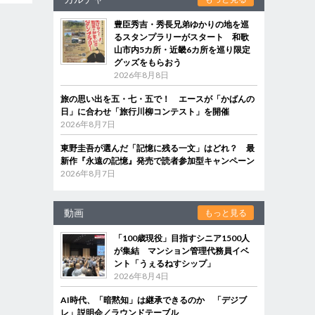
豊臣秀吉・秀長兄弟ゆかりの地を巡
るスタンプラリーがスタート 和歌
山市内5カ所・近畿6カ所を巡り限定
グッズをもらおう
2026年8月8日
旅の思い出を五・七・五で！ エースが「かばんの
日」に合わせ「旅行川柳コンテスト」を開催
2026年8月7日
東野圭吾が選んだ「記憶に残る一文」はどれ？ 最
新作『永遠の記憶』発売で読者参加型キャンペーン
2026年8月7日
動画
もっと見る
「100歳現役」目指すシニア1500人
が集結 マンション管理代務員イベ
ント「うぇるねすシップ」
2026年8月4日
AI時代、「暗黙知」は継承できるのか 「デジブ
レ」説明会／ラウンドテーブル