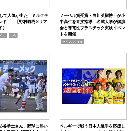
訴して人気が出た ミルクテ
ノーベル賞受賞・白川英樹博士が小
ンド 【野村義樹✕リア
中高生を直接指導 名城大学が講演
ド】
会と導電性プラスチック実験イベン
トを開催
,
イル
社会
,
ライフスタイル
杉谷拳士さん、野球に熱い
ベルギーで戦う日本人選手を応援し