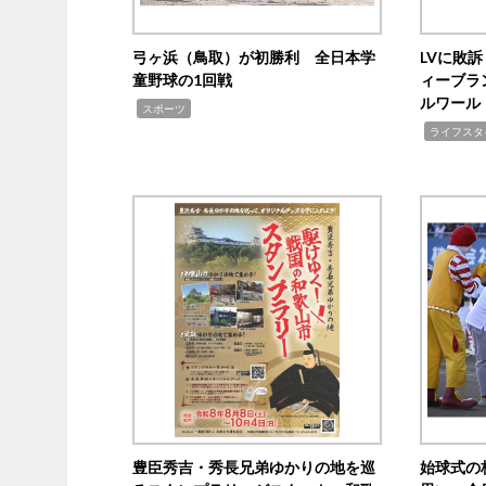
弓ヶ浜（鳥取）が初勝利 全日本学
LVに敗
童野球の1回戦
ィーブラ
ルワール
,
スポーツ
,
ライフスタ
豊臣秀吉・秀長兄弟ゆかりの地を巡
始球式の