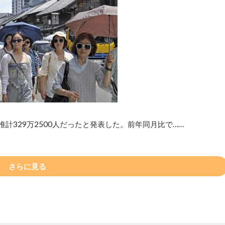
計329万2500人だったと発表した。前年同月比で……
さらに見る