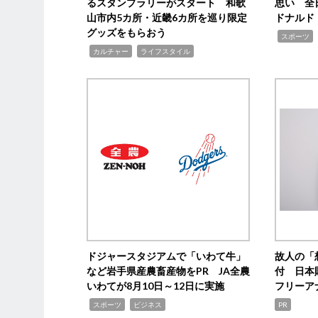
るスタンプラリーがスタート 和歌
思い 全
山市内5カ所・近畿6カ所を巡り限定
ドナルド
グッズをもらおう
,
スポーツ
,
,
カルチャー
ライフスタイル
ドジャースタジアムで「いわて牛」
故人の「
など岩手県産農畜産物をPR JA全農
付 日本
いわてが8月10日～12日に実施
フリーア
,
,
スポーツ
ビジネス
PR