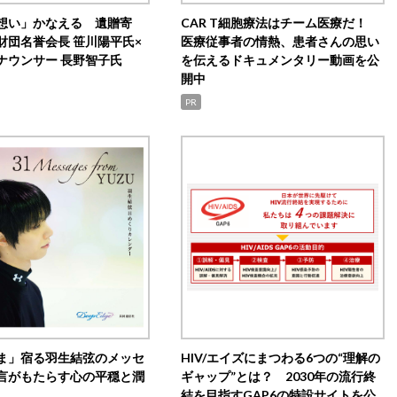
想い」かなえる 遺贈寄
CAR T細胞療法はチーム医療だ！
財団名誉会長 笹川陽平氏×
医療従事者の情熱、患者さんの思い
ナウンサー 長野智子氏
を伝えるドキュメンタリー動画を公
開中
PR
ま」宿る羽生結弦のメッセ
HIV/エイズにまつわる6つの“理解の
言がもたらす心の平穏と潤
ギャップ”とは？ 2030年の流行終
結を目指すGAP6の特設サイトを公