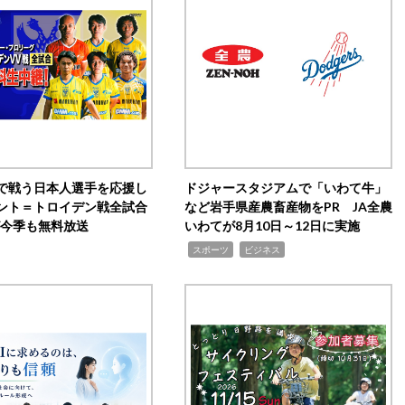
で戦う日本人選手を応援し
ドジャースタジアムで「いわて牛」
ント＝トロイデン戦全試合
など岩手県産農畜産物をPR JA全農
0が今季も無料放送
いわてが8月10日～12日に実施
,
,
スポーツ
ビジネス