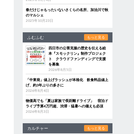
春だけじゃもったいないさくらの名所、加治川で秋
のマルシェ
2025年10月23日
ふむふむ
もっと見る
四日市の公害克服の歴史を伝える絵
本『スモックリン』制作プロジェク
ト クラウドファンディングで支援
を募集
2026年8月5日
「中東発」値上げラッシュが本格化 飲食料品値上
げ、約3年ぶりの多さに
2026年8月4日
物価高でも「夏は家族で長距離ドライブ」 宿泊ド
ライブ予算4万円超、渋滞・猛暑への備えも必須
2026年8月3日
カルチャー
もっと見る