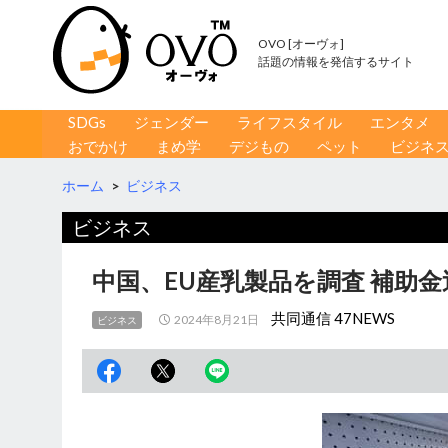
OVO [オーヴォ]
話題の情報を発信するサイト
コンテンツへ移動
検
SDGs
ジェンダー
ライフスタイル
エンタメ
索
おでかけ
まめ学
デジもの
ペット
ビジネ
ホーム
>
ビジネス
ビジネス
中国、EU産乳製品を調査 補助
共同通信 47NEWS
2024年8月21日
ビジネス