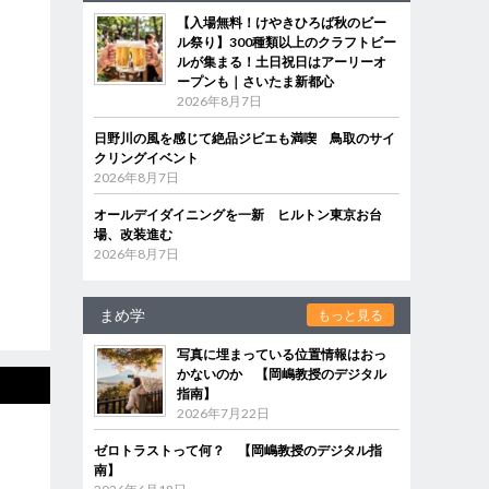
【入場無料！けやきひろば秋のビー
ル祭り】300種類以上のクラフトビー
ルが集まる！土日祝日はアーリーオ
ープンも｜さいたま新都心
2026年8月7日
日野川の風を感じて絶品ジビエも満喫 鳥取のサイ
クリングイベント
2026年8月7日
オールデイダイニングを一新 ヒルトン東京お台
場、改装進む
2026年8月7日
まめ学
もっと見る
写真に埋まっている位置情報はおっ
かないのか 【岡嶋教授のデジタル
指南】
2026年7月22日
ゼロトラストって何？ 【岡嶋教授のデジタル指
南】