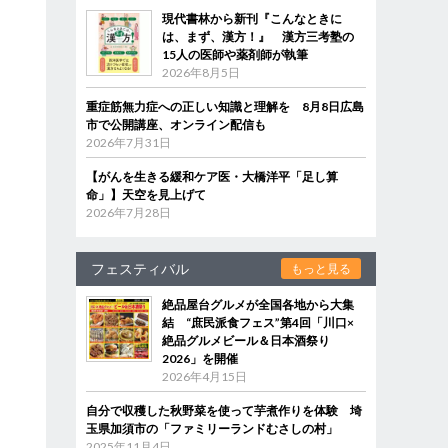
現代書林から新刊『こんなときに
は、まず、漢方！』 漢方三考塾の
15人の医師や薬剤師が執筆
2026年8月5日
重症筋無力症への正しい知識と理解を 8月8日広島
市で公開講座、オンライン配信も
2026年7月31日
【がんを生きる緩和ケア医・大橋洋平「足し算
命」】天空を見上げて
2026年7月28日
フェスティバル
もっと見る
絶品屋台グルメが全国各地から大集
結 “庶民派食フェス”第4回「川口×
絶品グルメビール＆日本酒祭り
2026」を開催
2026年4月15日
自分で収穫した秋野菜を使って芋煮作りを体験 埼
玉県加須市の「ファミリーランドむさしの村」
2025年11月4日