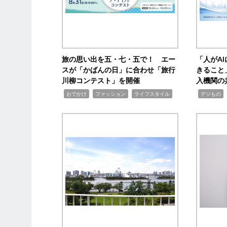
旅の思い出を五・七・五で！ エー
「人がA
スが「かばんの日」に合わせ「旅行
きること
川柳コンテスト」を開催
入機関の
,
,
,
,
,
おでかけ
ファッション
ライフスタイル
デジもの