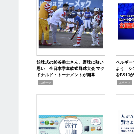
始球式の杉谷拳士さん、野球に熱い
ベルギー
思い 全日本学童軟式野球大会 マク
よう シ
ドナルド・トーナメントが開幕
をBS1
,
,
スポーツ
スポーツ