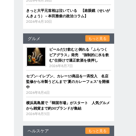
2026年6月18日
きっと大平元首相は泣いている 【政眼鏡（せいが
んきょう）－本田雅俊の政治コラム】
2026年6月10日
グルメ
もっと見る
ビールだけ飲むと倒れる「ふらつく
ビアグラス」発売 “強制的に水を飲
む”仕掛けで適正飲酒を後押し
2026年8月7日
セブン‐イレブン、カレー15商品を一斉投入 名店
監修から冷製うどんまで“夏のカレーフェス”を開催
中
2026年8月6日
横浜高島屋で「韓国市場」がスタート 人気グルメ
から雑貨まで約30ブランドが集結
2026年8月5日
ヘルスケア
もっと見る