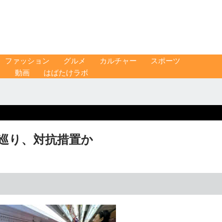
ファッション
グルメ
カルチャー
スポーツ
ス
動画
はばたけラボ
金巡り、対抗措置か