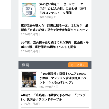
旅の思い出を五・七・五で！ エー
スが「かばんの日」に合わせ「旅行
川柳コンテスト」を開催
2026年8月7日
東野圭吾が選んだ「記憶に残る一文」はどれ？ 最
新作『永遠の記憶』発売で読者参加型キャンペーン
2026年8月7日
55年間、京の街を走り続けてきた車両 嵐山線・モ
ボ301形、運行開始55周年イベントを開催
2026年8月6日
動画
もっと見る
「100歳現役」目指すシニア1500人
が集結 マンション管理代務員イベ
ント「うぇるねすシップ」
2026年8月4日
AI時代、「暗黙知」は継承できるのか 「デジブ
レ」説明会／ラウンドテーブル
2026年8月3日