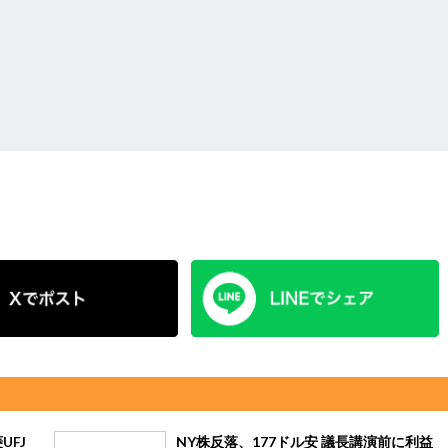
UFJ
NY株反落、177ドル安 議長講演前に利益