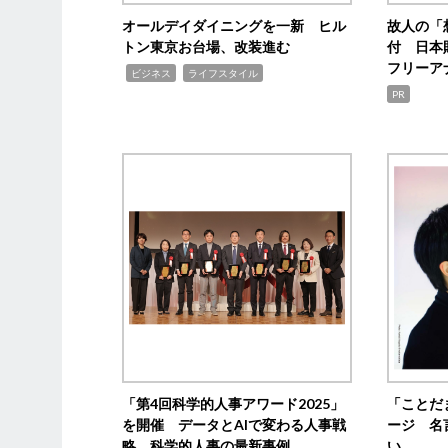
オールデイダイニングを一新 ヒル
故人の「
トン東京お台場、改装進む
付 日本
フリーア
,
,
ビジネス
ライフスタイル
PR
「第4回科学的人事アワード2025」
「ことだ
を開催 データとAIで変わる人事戦
ージ 名
略 科学的人事の最新事例
い