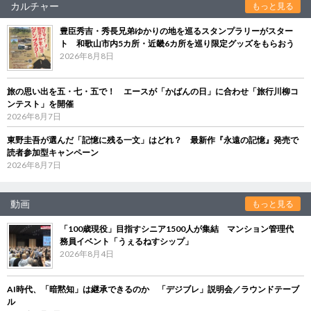
カルチャー
もっと見る
豊臣秀吉・秀長兄弟ゆかりの地を巡るスタンプラリーがスター
ト 和歌山市内5カ所・近畿6カ所を巡り限定グッズをもらおう
2026年8月8日
旅の思い出を五・七・五で！ エースが「かばんの日」に合わせ「旅行川柳コ
ンテスト」を開催
2026年8月7日
東野圭吾が選んだ「記憶に残る一文」はどれ？ 最新作『永遠の記憶』発売で
読者参加型キャンペーン
2026年8月7日
動画
もっと見る
「100歳現役」目指すシニア1500人が集結 マンション管理代
務員イベント「うぇるねすシップ」
2026年8月4日
AI時代、「暗黙知」は継承できるのか 「デジブレ」説明会／ラウンドテーブ
ル