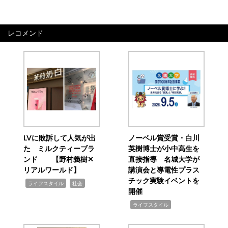
レコメンド
LVに敗訴して人気が出
ノーベル賞受賞・白川
た ミルクティーブラ
英樹博士が小中高生を
ンド 【野村義樹✕
直接指導 名城大学が
リアルワールド】
講演会と導電性プラス
チック実験イベントを
,
,
ライフスタイル
社会
開催
,
ライフスタイル