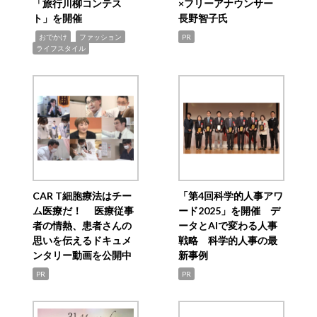
「旅行川柳コンテス
×フリーアナウンサー
ト」を開催
長野智子氏
,
,
,
おでかけ
ファッション
PR
ライフスタイル
CAR T細胞療法はチー
「第4回科学的人事アワ
ム医療だ！ 医療従事
ード2025」を開催 デ
者の情熱、患者さんの
ータとAIで変わる人事
思いを伝えるドキュメ
戦略 科学的人事の最
ンタリー動画を公開中
新事例
PR
PR