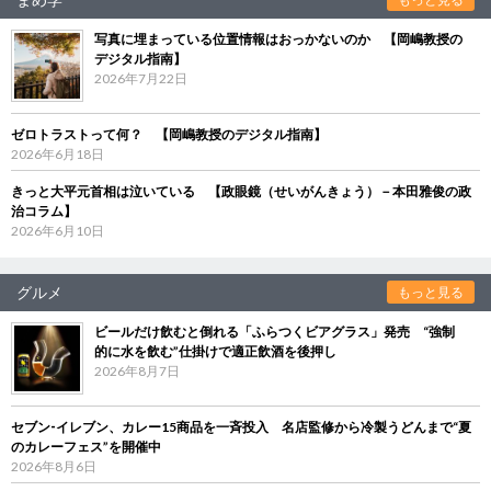
写真に埋まっている位置情報はおっかないのか 【岡嶋教授の
デジタル指南】
2026年7月22日
ゼロトラストって何？ 【岡嶋教授のデジタル指南】
2026年6月18日
きっと大平元首相は泣いている 【政眼鏡（せいがんきょう）－本田雅俊の政
治コラム】
2026年6月10日
グルメ
もっと見る
ビールだけ飲むと倒れる「ふらつくビアグラス」発売 “強制
的に水を飲む”仕掛けで適正飲酒を後押し
2026年8月7日
セブン‐イレブン、カレー15商品を一斉投入 名店監修から冷製うどんまで“夏
のカレーフェス”を開催中
2026年8月6日