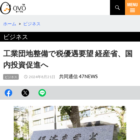
検
索
コ
ン
テ
ホーム
>
ビジネス
ン
ビジネス
ツ
へ
移
工業団地整備で税優遇要望 経産省、国
動
内投資促進へ
共同通信 47NEWS
2024年8月21日
ビジネス