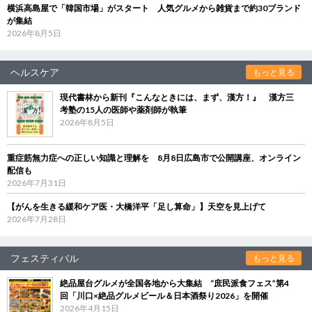
横浜高島屋で「韓国市場」がスタート 人気グルメから雑貨まで約30ブランド
が集結
2026年8月5日
ヘルスケア
もっと見る
現代書林から新刊『こんなときには、まず、漢方！』 漢方三
考塾の15人の医師や薬剤師が執筆
2026年8月5日
重症筋無力症への正しい知識と理解を 8月8日広島市で公開講座、オンライン
配信も
2026年7月31日
【がんを生きる緩和ケア医・大橋洋平「足し算命」】天空を見上げて
2026年7月28日
フェスティバル
もっと見る
絶品屋台グルメが全国各地から大集結 “庶民派食フェス”第4
回「川口×絶品グルメビール＆日本酒祭り2026」を開催
2026年4月15日