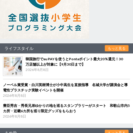
ライフスタイル
もっと見る
韓国旅行でau PAYを使うとPontaポイント最大20％還元！30
万店舗以上が対象に【9月30日まで】
2026年8月8日
ノーベル賞受賞・白川英樹博士が小中高生を直接指導 名城大学が講演会と導
電性プラスチック実験イベントを開催
2026年8月8日
豊臣秀吉・秀長兄弟ゆかりの地を巡るスタンプラリーがスタート 和歌山市内5
カ所・近畿6カ所を巡り限定グッズをもらおう
2026年8月8日
まめ学
もっと見る