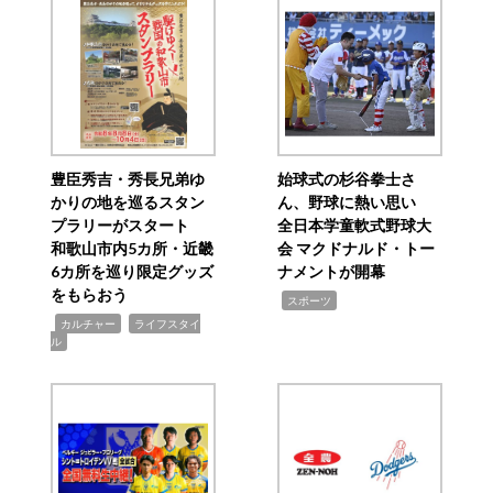
豊臣秀吉・秀長兄弟ゆ
始球式の杉谷拳士さ
かりの地を巡るスタン
ん、野球に熱い思い
プラリーがスタート
全日本学童軟式野球大
和歌山市内5カ所・近畿
会 マクドナルド・トー
6カ所を巡り限定グッズ
ナメントが開幕
をもらおう
,
スポーツ
,
,
カルチャー
ライフスタイ
ル