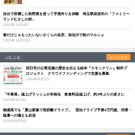
自分で収穫した秋野菜を使って芋煮作りを体験 埼玉県加須市の「ファミリー
ランドむさしの村」
2025年11月4日
春だけじゃもったいないさくらの名所、加治川で秋のマルシェ
2025年10月23日
ふむふむ
もっと見る
四日市の公害克服の歴史を伝える絵本『スモックリン』制作プ
ロジェクト クラウドファンディングで支援を募集
2026年8月5日
「中東発」値上げラッシュが本格化 飲食料品値上げ、約3年ぶりの多さに
2026年8月4日
物価高でも「夏は家族で長距離ドライブ」 宿泊ドライブ予算4万円超、渋滞・
猛暑への備えも必須
2026年8月3日