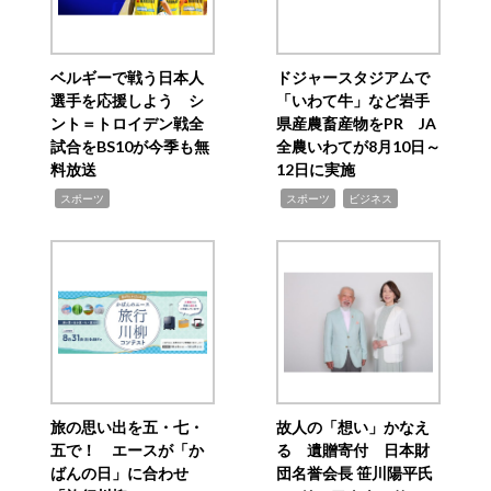
ベルギーで戦う日本人
ドジャースタジアムで
選手を応援しよう シ
「いわて牛」など岩手
ント＝トロイデン戦全
県産農畜産物をPR JA
試合をBS10が今季も無
全農いわてが8月10日～
料放送
12日に実施
,
,
,
スポーツ
スポーツ
ビジネス
旅の思い出を五・七・
故人の「想い」かなえ
五で！ エースが「か
る 遺贈寄付 日本財
ばんの日」に合わせ
団名誉会長 笹川陽平氏