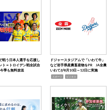
で戦う日本人選手を応援し
ドジャースタジアムで「いわて牛」
ント＝トロイデン戦全試合
など岩手県産農畜産物をPR JA全農
0が今季も無料放送
いわてが8月10日～12日に実施
,
,
スポーツ
ビジネス