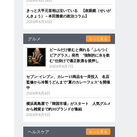
2026年6月18日
きっと大平元首相は泣いている 【政眼鏡（せいが
んきょう）－本田雅俊の政治コラム】
2026年6月10日
グルメ
もっと見る
ビールだけ飲むと倒れる「ふらつく
ビアグラス」発売 “強制的に水を飲
む”仕掛けで適正飲酒を後押し
2026年8月7日
セブン‐イレブン、カレー15商品を一斉投入 名店
監修から冷製うどんまで“夏のカレーフェス”を開催
中
2026年8月6日
横浜高島屋で「韓国市場」がスタート 人気グルメ
から雑貨まで約30ブランドが集結
2026年8月5日
ヘルスケア
もっと見る