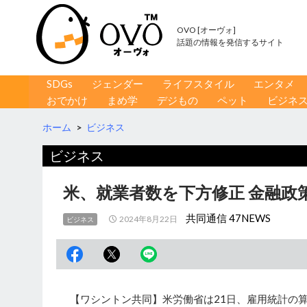
OVO [オーヴォ]
話題の情報を発信するサイト
コンテンツへ移動
検
SDGs
ジェンダー
ライフスタイル
エンタメ
索
おでかけ
まめ学
デジもの
ペット
ビジネ
ホーム
>
ビジネス
ビジネス
米、就業者数を下方修正 金融政
共同通信 47NEWS
2024年8月22日
ビジネス
【ワシントン共同】米労働省は21日、雇用統計の算