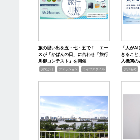
旅の思い出を五・七・五で！ エー
「人がA
スが「かばんの日」に合わせ「旅行
きること
川柳コンテスト」を開催
入機関の
,
,
,
,
,
おでかけ
ファッション
ライフスタイル
デジもの