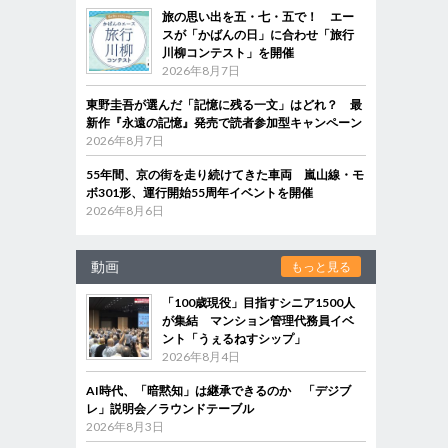
旅の思い出を五・七・五で！ エー
スが「かばんの日」に合わせ「旅行
川柳コンテスト」を開催
2026年8月7日
東野圭吾が選んだ「記憶に残る一文」はどれ？ 最
新作『永遠の記憶』発売で読者参加型キャンペーン
2026年8月7日
55年間、京の街を走り続けてきた車両 嵐山線・モ
ボ301形、運行開始55周年イベントを開催
2026年8月6日
動画
もっと見る
「100歳現役」目指すシニア1500人
が集結 マンション管理代務員イベ
ント「うぇるねすシップ」
2026年8月4日
AI時代、「暗黙知」は継承できるのか 「デジブ
レ」説明会／ラウンドテーブル
2026年8月3日