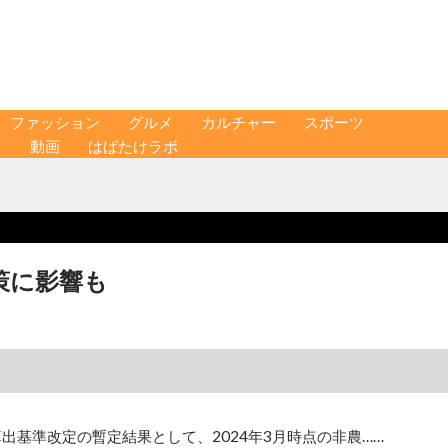
ファッション
グルメ
カルチャー
スポーツ
ス
動画
はばたけラボ
策に影響も
出基準改定の暫定結果として、2024年3月時点の非農……