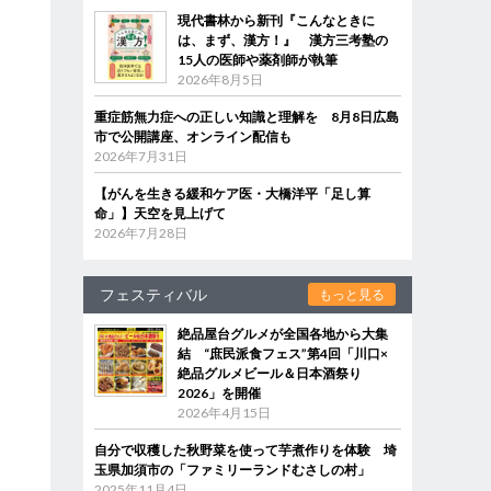
現代書林から新刊『こんなときに
は、まず、漢方！』 漢方三考塾の
15人の医師や薬剤師が執筆
2026年8月5日
重症筋無力症への正しい知識と理解を 8月8日広島
市で公開講座、オンライン配信も
2026年7月31日
【がんを生きる緩和ケア医・大橋洋平「足し算
命」】天空を見上げて
2026年7月28日
フェスティバル
もっと見る
絶品屋台グルメが全国各地から大集
結 “庶民派食フェス”第4回「川口×
絶品グルメビール＆日本酒祭り
2026」を開催
2026年4月15日
自分で収穫した秋野菜を使って芋煮作りを体験 埼
玉県加須市の「ファミリーランドむさしの村」
2025年11月4日