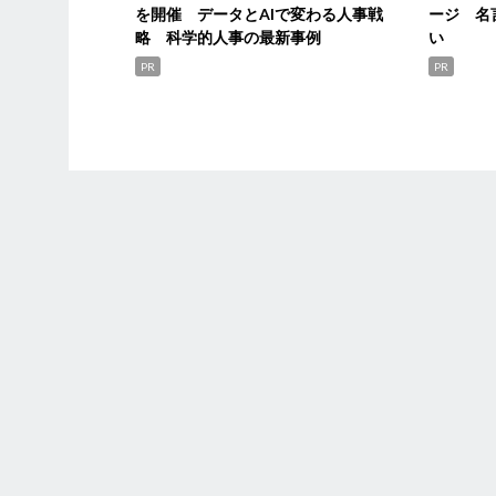
を開催 データとAIで変わる人事戦
ージ 名
略 科学的人事の最新事例
い
PR
PR