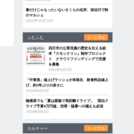
春だけじゃもったいないさくらの名所、加治川で秋
のマルシェ
2025年10月23日
ふむふむ
もっと見る
四日市の公害克服の歴史を伝える絵
本『スモックリン』制作プロジェク
ト クラウドファンディングで支援
を募集
2026年8月5日
「中東発」値上げラッシュが本格化 飲食料品値上
げ、約3年ぶりの多さに
2026年8月4日
物価高でも「夏は家族で長距離ドライブ」 宿泊ド
ライブ予算4万円超、渋滞・猛暑への備えも必須
2026年8月3日
カルチャー
もっと見る