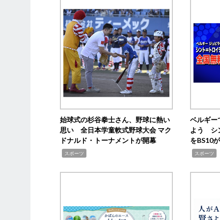
始球式の杉谷拳士さん、野球に熱い
ベルギー
思い 全日本学童軟式野球大会 マク
よう シ
ドナルド・トーナメントが開幕
をBS1
,
,
スポーツ
スポーツ