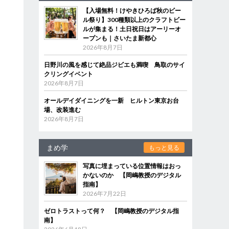
【入場無料！けやきひろば秋のビー
ル祭り】300種類以上のクラフトビー
ルが集まる！土日祝日はアーリーオ
ープンも｜さいたま新都心
2026年8月7日
日野川の風を感じて絶品ジビエも満喫 鳥取のサイ
クリングイベント
2026年8月7日
オールデイダイニングを一新 ヒルトン東京お台
場、改装進む
2026年8月7日
まめ学
もっと見る
写真に埋まっている位置情報はおっ
かないのか 【岡嶋教授のデジタル
指南】
2026年7月22日
ゼロトラストって何？ 【岡嶋教授のデジタル指
南】