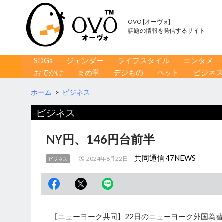
OVO [オーヴォ]
話題の情報を発信するサイト
コンテンツへ移動
検
SDGs
ジェンダー
ライフスタイル
エンタメ
索
おでかけ
まめ学
デジもの
ペット
ビジネ
ホーム
>
ビジネス
ビジネス
NY円、146円台前半
共同通信 47NEWS
2024年8月22日
ビジネス
【ニューヨーク共同】22日のニューヨーク外国為替