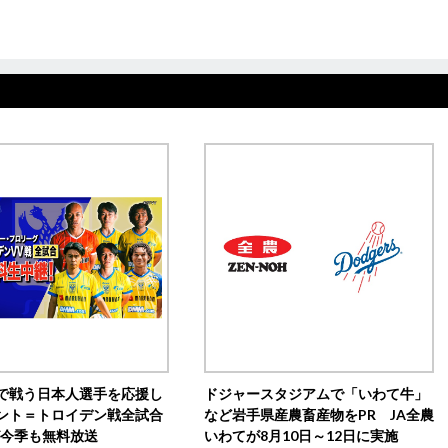
で戦う日本人選手を応援し
ドジャースタジアムで「いわて牛」
ント＝トロイデン戦全試合
など岩手県産農畜産物をPR JA全農
0が今季も無料放送
いわてが8月10日～12日に実施