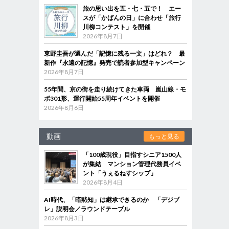
旅の思い出を五・七・五で！ エー
スが「かばんの日」に合わせ「旅行
川柳コンテスト」を開催
2026年8月7日
東野圭吾が選んだ「記憶に残る一文」はどれ？ 最
新作『永遠の記憶』発売で読者参加型キャンペーン
2026年8月7日
55年間、京の街を走り続けてきた車両 嵐山線・モ
ボ301形、運行開始55周年イベントを開催
2026年8月6日
動画
もっと見る
「100歳現役」目指すシニア1500人
が集結 マンション管理代務員イベ
ント「うぇるねすシップ」
2026年8月4日
AI時代、「暗黙知」は継承できるのか 「デジブ
レ」説明会／ラウンドテーブル
2026年8月3日