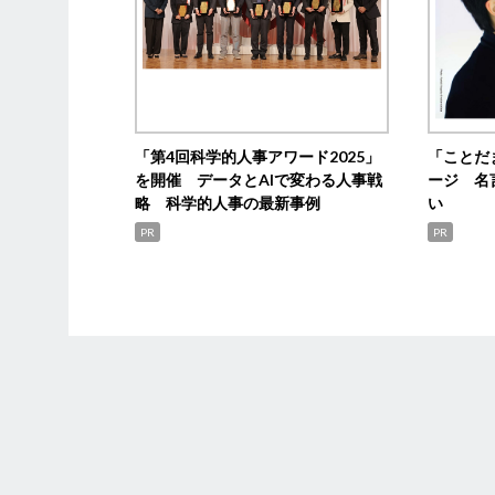
「第4回科学的人事アワード2025」
「ことだ
を開催 データとAIで変わる人事戦
ージ 名
略 科学的人事の最新事例
い
PR
PR