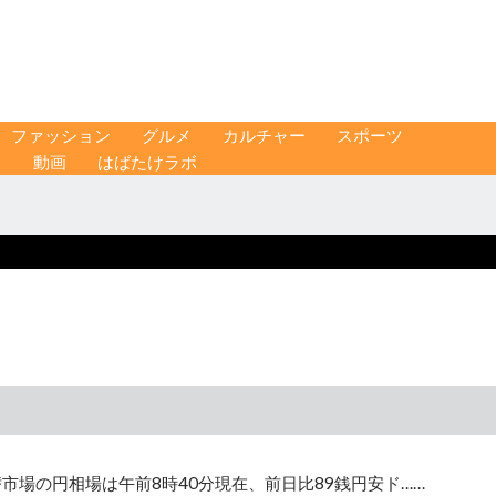
ファッション
グルメ
カルチャー
スポーツ
ス
動画
はばたけラボ
市場の円相場は午前8時40分現在、前日比89銭円安ド……