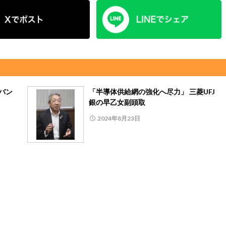
バン
「半導体供給網の強化へ尽力」 三菱UFJ
銀の早乙女副頭取
2024年8月23日