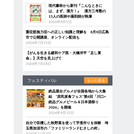
現代書林から新刊『こんなときに
は、まず、漢方！』 漢方三考塾の
15人の医師や薬剤師が執筆
2026年8月5日
重症筋無力症への正しい知識と理解を 8月8日広島
市で公開講座、オンライン配信も
2026年7月31日
【がんを生きる緩和ケア医・大橋洋平「足し算
命」】天空を見上げて
2026年7月28日
フェスティバル
もっと見る
絶品屋台グルメが全国各地から大集
結 “庶民派食フェス”第4回「川口×
絶品グルメビール＆日本酒祭り
2026」を開催
2026年4月15日
自分で収穫した秋野菜を使って芋煮作りを体験 埼
玉県加須市の「ファミリーランドむさしの村」
2025年11月4日