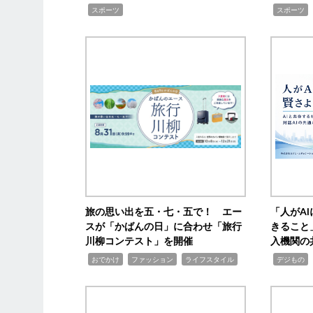
,
,
スポーツ
スポーツ
旅の思い出を五・七・五で！ エー
「人がA
スが「かばんの日」に合わせ「旅行
きること
川柳コンテスト」を開催
入機関の
,
,
,
,
,
おでかけ
ファッション
ライフスタイル
デジもの