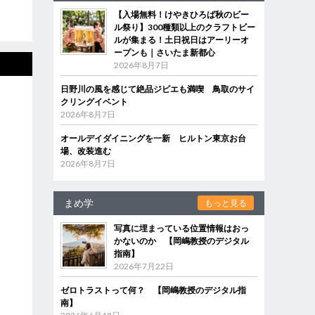
【入場無料！けやきひろば秋のビー
ル祭り】300種類以上のクラフトビー
ルが集まる！土日祝日はアーリーオ
ープンも｜さいたま新都心
2026年8月7日
日野川の風を感じて絶品ジビエも満喫 鳥取のサイ
クリングイベント
2026年8月7日
オールデイダイニングを一新 ヒルトン東京お台
場、改装進む
2026年8月7日
まめ学
もっと見る
写真に埋まっている位置情報はおっ
かないのか 【岡嶋教授のデジタル
指南】
2026年7月22日
ゼロトラストって何？ 【岡嶋教授のデジタル指
南】