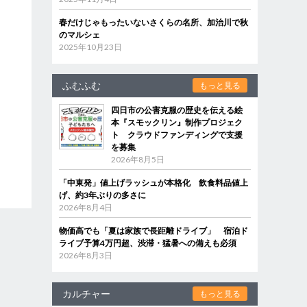
春だけじゃもったいないさくらの名所、加治川で秋
のマルシェ
2025年10月23日
ふむふむ
もっと見る
四日市の公害克服の歴史を伝える絵
本『スモックリン』制作プロジェク
ト クラウドファンディングで支援
を募集
2026年8月5日
「中東発」値上げラッシュが本格化 飲食料品値上
げ、約3年ぶりの多さに
2026年8月4日
物価高でも「夏は家族で長距離ドライブ」 宿泊ド
ライブ予算4万円超、渋滞・猛暑への備えも必須
2026年8月3日
カルチャー
もっと見る