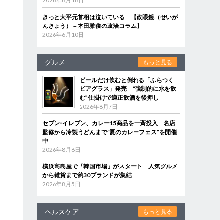
2026年6月18日
きっと大平元首相は泣いている 【政眼鏡（せいが
んきょう）－本田雅俊の政治コラム】
2026年6月10日
グルメ
もっと見る
ビールだけ飲むと倒れる「ふらつく
ビアグラス」発売 “強制的に水を飲
む”仕掛けで適正飲酒を後押し
2026年8月7日
セブン‐イレブン、カレー15商品を一斉投入 名店
監修から冷製うどんまで“夏のカレーフェス”を開催
中
2026年8月6日
横浜高島屋で「韓国市場」がスタート 人気グルメ
から雑貨まで約30ブランドが集結
2026年8月5日
ヘルスケア
もっと見る