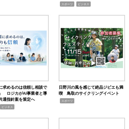
,
,
スポーツ
ビジネス
Iに求めるのは信頼し相談で
日野川の風を感じて絶品ジビエも満
」 ロジカがAI事業者と導
喫 鳥取のサイクリングイベント
共通指針案を策定へ
,
スポーツ
ビジネス