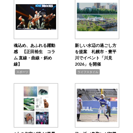
魂込め、あふれる躍動
新しい水辺の過ごし方
感 【正田裕生 コラ
を提案 札幌市・豊平
ム 直線・曲線・斜め
川でイベント「川見
線】
2026」を開催
,
,
スポーツ
ライフスタイル