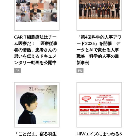
CAR T細胞療法はチー
「第4回科学的人事アワ
ム医療だ！ 医療従事
ード2025」を開催 デ
者の情熱、患者さんの
ータとAIで変わる人事
思いを伝えるドキュメ
戦略 科学的人事の最
ンタリー動画を公開中
新事例
PR
PR
「ことだま」宿る羽生
HIV/エイズにまつわる6