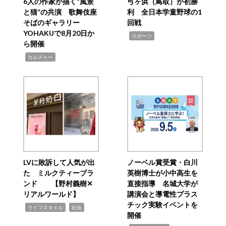
6人の作家が描く“風景
弓ヶ浜（鳥取）が初勝
と猫”の共演 歌舞伎座
利 全日本学童野球の1
そばのギャラリー
回戦
YOHAKUで8月20日か
,
スポーツ
ら開催
,
カルチャー
LVに敗訴して人気が出
ノーベル賞受賞・白川
た ミルクティーブラ
英樹博士が小中高生を
ンド 【野村義樹✕
直接指導 名城大学が
リアルワールド】
講演会と導電性プラス
チック実験イベントを
,
,
ライフスタイル
社会
開催