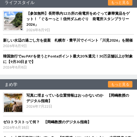
ライフスタイル
もっと見る
【参加無料】長野県内12カ所の発電所をめぐって豪華賞品をゲ
ット！「ぐるーっと！信州ダムめぐり 発電所スタンプラリー
2026」
2026年8月9日
新しい水辺の過ごし方を提案 札幌市・豊平川でイベント「川見2026」を開催
2026年8月9日
韓国旅行でau PAYを使うとPontaポイント最大20％還元！30万店舗以上が対象
に【9月30日まで】
2026年8月8日
まめ学
もっと見る
写真に埋まっている位置情報はおっかないのか 【岡嶋教授の
デジタル指南】
2026年7月22日
ゼロトラストって何？ 【岡嶋教授のデジタル指南】
2026年6月18日