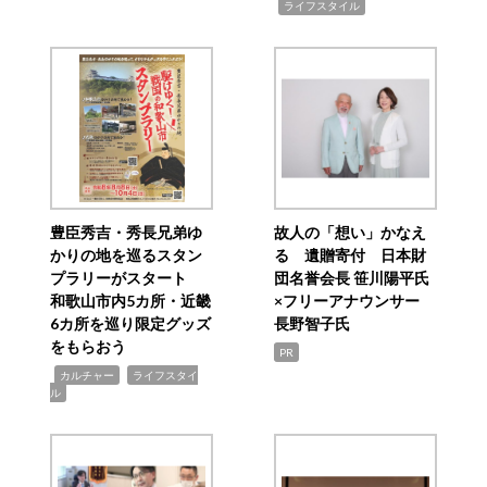
,
ライフスタイル
豊臣秀吉・秀長兄弟ゆ
故人の「想い」かなえ
かりの地を巡るスタン
る 遺贈寄付 日本財
プラリーがスタート
団名誉会長 笹川陽平氏
和歌山市内5カ所・近畿
×フリーアナウンサー
6カ所を巡り限定グッズ
長野智子氏
をもらおう
PR
,
,
カルチャー
ライフスタイ
ル