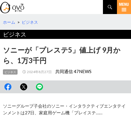
検
索
コ
ン
テ
ホーム
>
ビジネス
ン
ビジネス
ツ
へ
移
ソニーが「プレステ5」値上げ 9月か
動
ら、1万3千円
共同通信 47NEWS
2024年8月27日
ビジネス
ソニーグループ子会社のソニー・インタラクティブエンタテイ
ンメントは27日、家庭用ゲーム機「プレイステ……