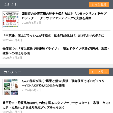
ふむふむ
もっと見る
四日市の公害克服の歴史を伝える絵本『スモックリン』制作プ
ロジェクト クラウドファンディングで支援を募集
2026年8月5日
「中東発」値上げラッシュが本格化 飲食料品値上げ、約3年ぶりの多さに
2026年8月4日
物価高でも「夏は家族で長距離ドライブ」 宿泊ドライブ予算4万円超、渋滞・
猛暑への備えも必須
2026年8月3日
カルチャー
もっと見る
6人の作家が描く“風景と猫”の共演 歌舞伎座そばのギャラリ
ーYOHAKUで8月20日から開催
2026年8月9日
豊臣秀吉・秀長兄弟ゆかりの地を巡るスタンプラリーがスタート 和歌山市内5
カ所・近畿6カ所を巡り限定グッズをもらおう
2026年8月8日