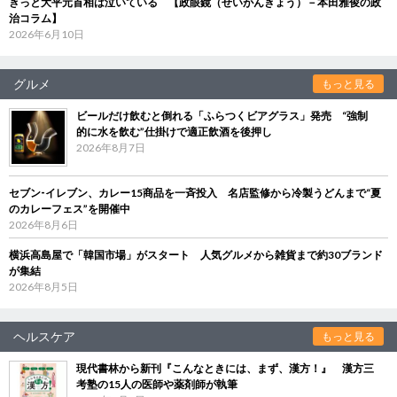
きっと大平元首相は泣いている 【政眼鏡（せいがんきょう）－本田雅俊の政
治コラム】
2026年6月10日
グルメ
もっと見る
ビールだけ飲むと倒れる「ふらつくビアグラス」発売 “強制
的に水を飲む”仕掛けで適正飲酒を後押し
2026年8月7日
セブン‐イレブン、カレー15商品を一斉投入 名店監修から冷製うどんまで“夏
のカレーフェス”を開催中
2026年8月6日
横浜高島屋で「韓国市場」がスタート 人気グルメから雑貨まで約30ブランド
が集結
2026年8月5日
ヘルスケア
もっと見る
現代書林から新刊『こんなときには、まず、漢方！』 漢方三
考塾の15人の医師や薬剤師が執筆