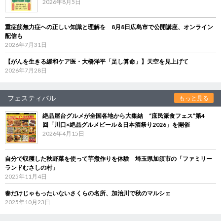
2026年8月5日
重症筋無力症への正しい知識と理解を 8月8日広島市で公開講座、オンライン
配信も
2026年7月31日
【がんを生きる緩和ケア医・大橋洋平「足し算命」】天空を見上げて
2026年7月28日
フェスティバル
もっと見る
絶品屋台グルメが全国各地から大集結 “庶民派食フェス”第4
回「川口×絶品グルメビール＆日本酒祭り2026」を開催
2026年4月15日
自分で収穫した秋野菜を使って芋煮作りを体験 埼玉県加須市の「ファミリー
ランドむさしの村」
2025年11月4日
春だけじゃもったいないさくらの名所、加治川で秋のマルシェ
2025年10月23日