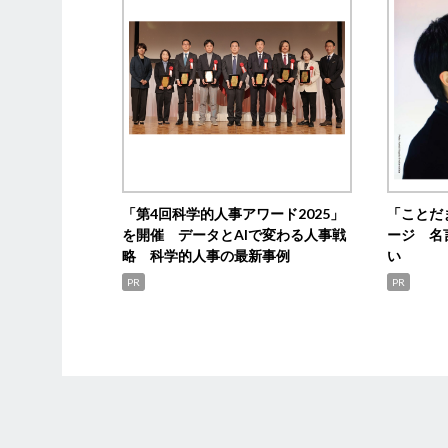
「第4回科学的人事アワード2025」
「ことだ
を開催 データとAIで変わる人事戦
ージ 名
略 科学的人事の最新事例
い
PR
PR