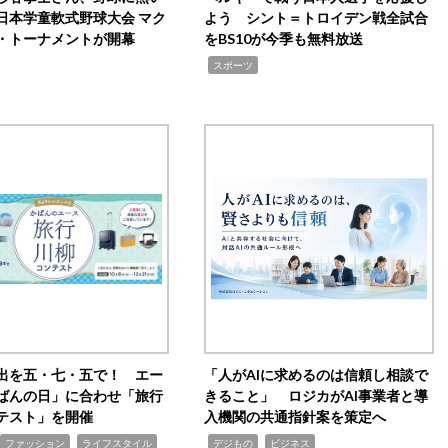
日本学童軟式野球大会 マク
よう シント＝トロイデン戦全試合
・トーナメントが開幕
をBS10が今季も無料放送
,
スポーツ
出を五・七・五で！ エー
「人がAIに求めるのは信頼し相談で
ばんの日」に合わせ「旅行
きること」 ロジカがAI事業者と導
テスト」を開催
入機関の共通指針案を策定へ
,
,
,
ファッション
ライフスタイル
デジもの
ビジネス