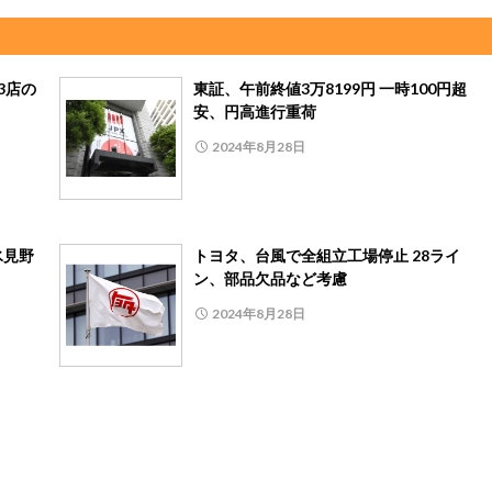
3店の
東証、午前終値3万8199円 一時100円超
安、円高進行重荷
2024年8月28日
氷見野
トヨタ、台風で全組立工場停止 28ライ
ン、部品欠品など考慮
2024年8月28日