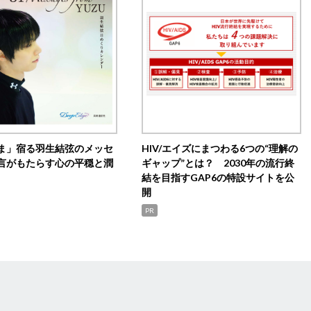
ま」宿る羽生結弦のメッセ
HIV/エイズにまつわる6つの“理解の
言がもたらす心の平穏と潤
ギャップ”とは？ 2030年の流行終
結を目指すGAP6の特設サイトを公
開
PR