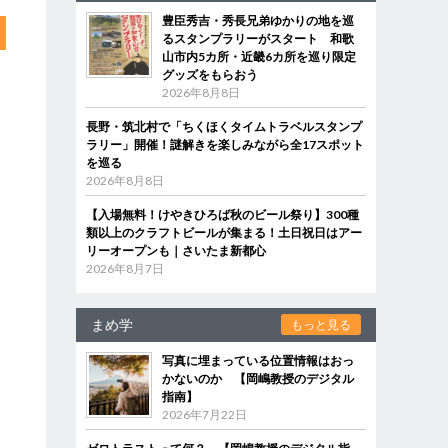
豊臣秀吉・秀長兄弟ゆかりの地を巡
るスタンプラリーがスタート 和歌
山市内5カ所・近畿6カ所を巡り限定
グッズをもらおう
2026年8月8日
長野・筑北村で「ちくほくタイムトラベルスタンプ
ラリー」開催！謎解きを楽しみながら全17スポット
を巡る
2026年8月8日
【入場無料！けやきひろば秋のビール祭り】300種
類以上のクラフトビールが集まる！土日祝日はアー
リーオープンも｜さいたま新都心
2026年8月7日
まめ学
もっと見る
写真に埋まっている位置情報はおっ
かないのか 【岡嶋教授のデジタル
指南】
2026年7月22日