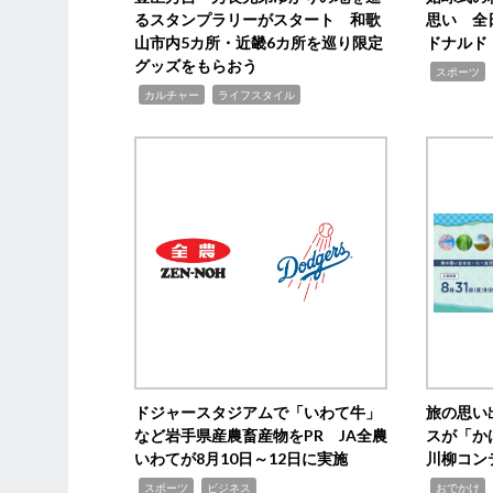
るスタンプラリーがスタート 和歌
思い 全
山市内5カ所・近畿6カ所を巡り限定
ドナルド
グッズをもらおう
,
スポーツ
,
,
カルチャー
ライフスタイル
ドジャースタジアムで「いわて牛」
旅の思い
など岩手県産農畜産物をPR JA全農
スが「か
いわてが8月10日～12日に実施
川柳コン
,
,
,
,
スポーツ
ビジネス
おでかけ