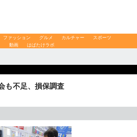
ファッション
グルメ
カルチャー
スポーツ
ス
動画
はばたけラボ
機会も不足、損保調査