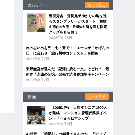
カルチャー
もっと見る
豊臣秀吉・秀長兄弟ゆかりの地を巡
るスタンプラリーがスタート 和歌
山市内5カ所・近畿6カ所を巡り限定
グッズをもらおう
2026年8月8日
旅の思い出を五・七・五で！ エースが「かばんの
日」に合わせ「旅行川柳コンテスト」を開催
2026年8月7日
東野圭吾が選んだ「記憶に残る一文」はどれ？ 最
新作『永遠の記憶』発売で読者参加型キャンペーン
2026年8月7日
動画
もっと見る
「100歳現役」目指すシニア1500人
が集結 マンション管理代務員イベ
ント「うぇるねすシップ」
2026年8月4日
AI時代、「暗黙知」は継承できるのか 「デジブ