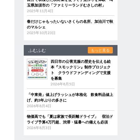
玉県加須市の「ファミリーランドむさしの村」
2025年11月4日
春だけじゃもったいないさくらの名所、加治川で秋
のマルシェ
2025年10月23日
ふむふむ
もっと見る
四日市の公害克服の歴史を伝える絵
本『スモックリン』制作プロジェク
ト クラウドファンディングで支援
を募集
2026年8月5日
「中東発」値上げラッシュが本格化 飲食料品値上
げ、約3年ぶりの多さに
2026年8月4日
物価高でも「夏は家族で長距離ドライブ」 宿泊ド
ライブ予算4万円超、渋滞・猛暑への備えも必須
2026年8月3日