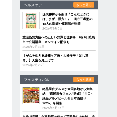
ヘルスケア
もっと見る
現代書林から新刊『こんなときに
は、まず、漢方！』 漢方三考塾の
15人の医師や薬剤師が執筆
2026年8月5日
重症筋無力症への正しい知識と理解を 8月8日広島
市で公開講座、オンライン配信も
2026年7月31日
【がんを生きる緩和ケア医・大橋洋平「足し算
命」】天空を見上げて
2026年7月28日
フェスティバル
もっと見る
絶品屋台グルメが全国各地から大集
結 “庶民派食フェス”第4回「川口×
絶品グルメビール＆日本酒祭り
2026」を開催
2026年4月15日
自分で収穫した秋野菜を使って芋煮作りを体験 埼