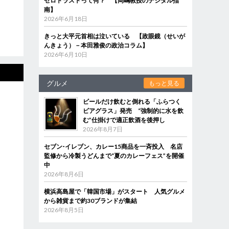
ゼロトラストって何？ 【岡嶋教授のデジタル指
南】
2026年6月18日
きっと大平元首相は泣いている 【政眼鏡（せいが
んきょう）－本田雅俊の政治コラム】
2026年6月10日
グルメ
もっと見る
ビールだけ飲むと倒れる「ふらつく
ビアグラス」発売 “強制的に水を飲
む”仕掛けで適正飲酒を後押し
2026年8月7日
セブン‐イレブン、カレー15商品を一斉投入 名店
監修から冷製うどんまで“夏のカレーフェス”を開催
中
2026年8月6日
横浜高島屋で「韓国市場」がスタート 人気グルメ
から雑貨まで約30ブランドが集結
2026年8月5日