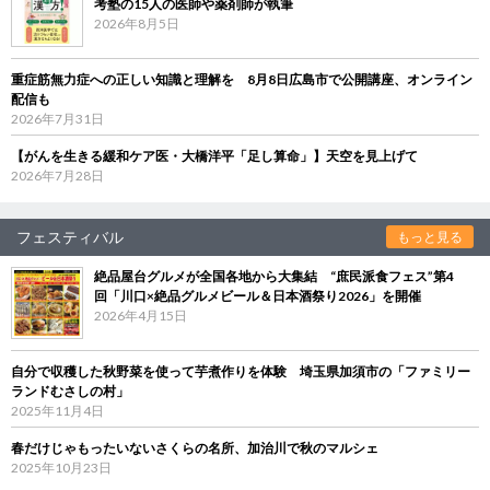
考塾の15人の医師や薬剤師が執筆
2026年8月5日
重症筋無力症への正しい知識と理解を 8月8日広島市で公開講座、オンライン
配信も
2026年7月31日
【がんを生きる緩和ケア医・大橋洋平「足し算命」】天空を見上げて
2026年7月28日
フェスティバル
もっと見る
絶品屋台グルメが全国各地から大集結 “庶民派食フェス”第4
回「川口×絶品グルメビール＆日本酒祭り2026」を開催
2026年4月15日
自分で収穫した秋野菜を使って芋煮作りを体験 埼玉県加須市の「ファミリー
ランドむさしの村」
2025年11月4日
春だけじゃもったいないさくらの名所、加治川で秋のマルシェ
2025年10月23日