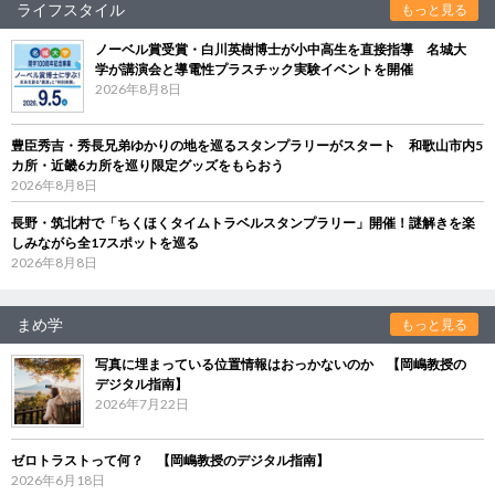
ライフスタイル
もっと見る
ノーベル賞受賞・白川英樹博士が小中高生を直接指導 名城大
学が講演会と導電性プラスチック実験イベントを開催
2026年8月8日
豊臣秀吉・秀長兄弟ゆかりの地を巡るスタンプラリーがスタート 和歌山市内5
カ所・近畿6カ所を巡り限定グッズをもらおう
2026年8月8日
長野・筑北村で「ちくほくタイムトラベルスタンプラリー」開催！謎解きを楽
しみながら全17スポットを巡る
2026年8月8日
まめ学
もっと見る
写真に埋まっている位置情報はおっかないのか 【岡嶋教授の
デジタル指南】
2026年7月22日
ゼロトラストって何？ 【岡嶋教授のデジタル指南】
2026年6月18日