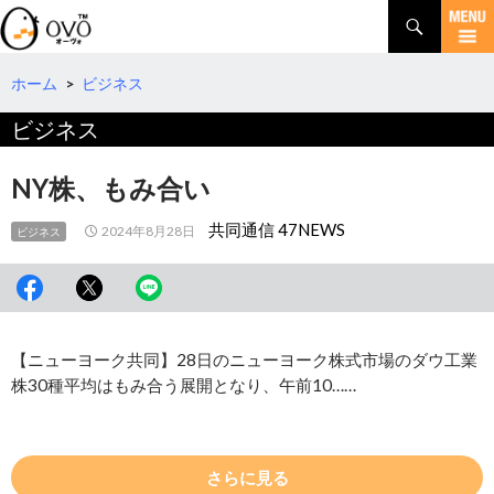
検
索
コ
ン
テ
ホーム
>
ビジネス
ン
ビジネス
ツ
へ
移
NY株、もみ合い
動
共同通信 47NEWS
2024年8月28日
ビジネス
【ニューヨーク共同】28日のニューヨーク株式市場のダウ工業
株30種平均はもみ合う展開となり、午前10……
さらに見る