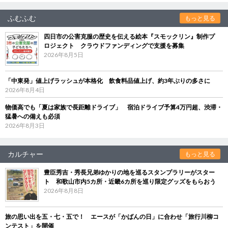
ふむふむ
もっと見る
四日市の公害克服の歴史を伝える絵本『スモックリン』制作プ
ロジェクト クラウドファンディングで支援を募集
2026年8月5日
「中東発」値上げラッシュが本格化 飲食料品値上げ、約3年ぶりの多さに
2026年8月4日
物価高でも「夏は家族で長距離ドライブ」 宿泊ドライブ予算4万円超、渋滞・
猛暑への備えも必須
2026年8月3日
カルチャー
もっと見る
豊臣秀吉・秀長兄弟ゆかりの地を巡るスタンプラリーがスター
ト 和歌山市内5カ所・近畿6カ所を巡り限定グッズをもらおう
2026年8月8日
旅の思い出を五・七・五で！ エースが「かばんの日」に合わせ「旅行川柳コ
ンテスト」を開催