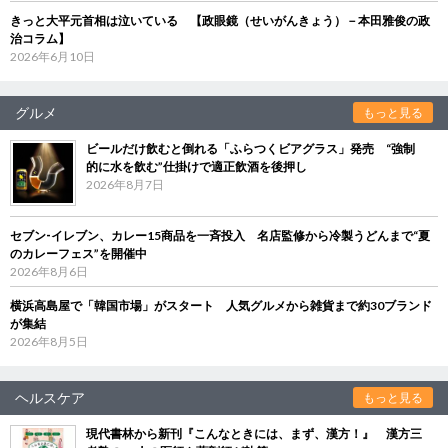
きっと大平元首相は泣いている 【政眼鏡（せいがんきょう）－本田雅俊の政
治コラム】
2026年6月10日
グルメ
もっと見る
ビールだけ飲むと倒れる「ふらつくビアグラス」発売 “強制
的に水を飲む”仕掛けで適正飲酒を後押し
2026年8月7日
セブン‐イレブン、カレー15商品を一斉投入 名店監修から冷製うどんまで“夏
のカレーフェス”を開催中
2026年8月6日
横浜高島屋で「韓国市場」がスタート 人気グルメから雑貨まで約30ブランド
が集結
2026年8月5日
ヘルスケア
もっと見る
現代書林から新刊『こんなときには、まず、漢方！』 漢方三