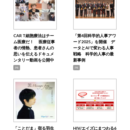
CAR T細胞療法はチー
「第4回科学的人事アワ
ム医療だ！ 医療従事
ード2025」を開催 デ
者の情熱、患者さんの
ータとAIで変わる人事
思いを伝えるドキュメ
戦略 科学的人事の最
ンタリー動画を公開中
新事例
PR
PR
「ことだま」宿る羽生
HIV/エイズにまつわる6