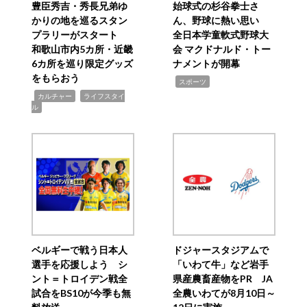
豊臣秀吉・秀長兄弟ゆ
始球式の杉谷拳士さ
かりの地を巡るスタン
ん、野球に熱い思い
プラリーがスタート
全日本学童軟式野球大
和歌山市内5カ所・近畿
会 マクドナルド・トー
6カ所を巡り限定グッズ
ナメントが開幕
をもらおう
,
スポーツ
,
,
カルチャー
ライフスタイ
ル
ベルギーで戦う日本人
ドジャースタジアムで
選手を応援しよう シ
「いわて牛」など岩手
ント＝トロイデン戦全
県産農畜産物をPR JA
試合をBS10が今季も無
全農いわてが8月10日～