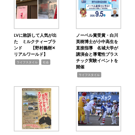
LVに敗訴して人気が出
ノーベル賞受賞・白川
た ミルクティーブラ
英樹博士が小中高生を
ンド 【野村義樹✕
直接指導 名城大学が
リアルワールド】
講演会と導電性プラス
チック実験イベントを
,
,
ライフスタイル
社会
開催
,
ライフスタイル