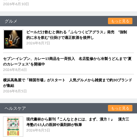
2026年6月10日
グルメ
もっと見る
ビールだけ飲むと倒れる「ふらつくビアグラス」発売 “強制
的に水を飲む”仕掛けで適正飲酒を後押し
2026年8月7日
セブン‐イレブン、カレー15商品を一斉投入 名店監修から冷製うどんまで“夏
のカレーフェス”を開催中
2026年8月6日
横浜高島屋で「韓国市場」がスタート 人気グルメから雑貨まで約30ブランド
が集結
2026年8月5日
ヘルスケア
もっと見る
現代書林から新刊『こんなときには、まず、漢方！』 漢方三
考塾の15人の医師や薬剤師が執筆
2026年8月5日