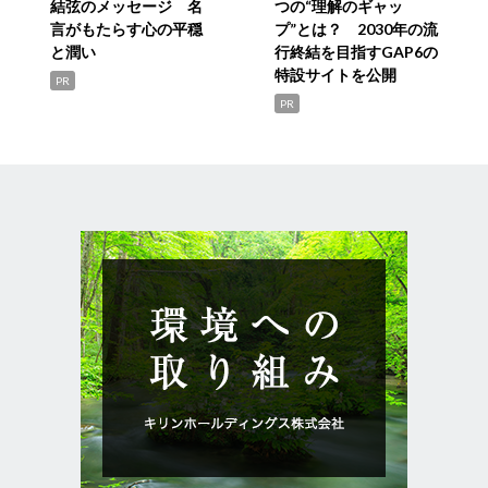
結弦のメッセージ 名
つの“理解のギャッ
言がもたらす心の平穏
プ”とは？ 2030年の流
と潤い
行終結を目指すGAP6の
特設サイトを公開
PR
PR