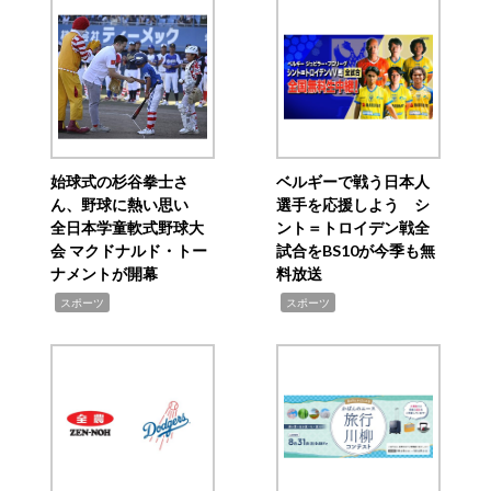
始球式の杉谷拳士さ
ベルギーで戦う日本人
ん、野球に熱い思い
選手を応援しよう シ
全日本学童軟式野球大
ント＝トロイデン戦全
会 マクドナルド・トー
試合をBS10が今季も無
ナメントが開幕
料放送
,
,
スポーツ
スポーツ