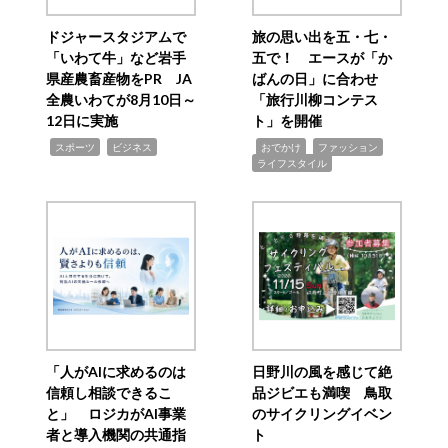
ドジャースタジアムで
旅の思い出を五・七・
「いわて牛」など岩手
五で！ エースが「か
県産農畜産物をPR JA
ばんの日」に合わせ
全農いわてが8月10日～
「旅行川柳コンテス
12日に実施
ト」を開催
,
,
,
,
,
スポーツ
ビジネス
おでかけ
ファッション
ライフスタイル
「人がAIに求めるのは
日野川の風を感じて絶
信頼し相談できるこ
品ジビエも満喫 鳥取
と」 ロジカがAI事業
のサイクリングイベン
者と導入機関の共通指
ト