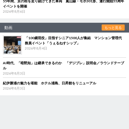
55年間、京の街を走り続けてきた車両 嵐山線・モボ301形、運行開始55周年
イベントを開催
2026年8月6日
動画
もっと見る
「100歳現役」目指すシニア1500人が集結 マンション管理代
務員イベント「うぇるねすシップ」
2026年8月4日
AI時代、「暗黙知」は継承できるのか 「デジブレ」説明会／ラウンドテーブ
ル
2026年8月3日
紀伊勝浦の魅力を堪能 ホテル浦島、日昇館をリニューアル
2026年8月3日