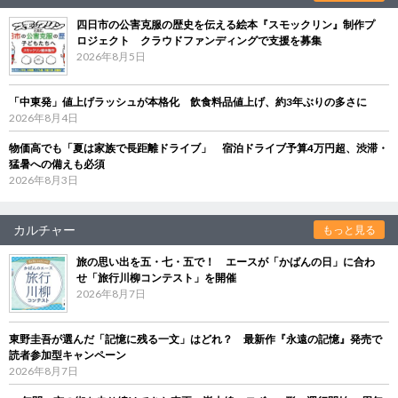
四日市の公害克服の歴史を伝える絵本『スモックリン』制作プ
ロジェクト クラウドファンディングで支援を募集
2026年8月5日
「中東発」値上げラッシュが本格化 飲食料品値上げ、約3年ぶりの多さに
2026年8月4日
物価高でも「夏は家族で長距離ドライブ」 宿泊ドライブ予算4万円超、渋滞・
猛暑への備えも必須
2026年8月3日
カルチャー
もっと見る
旅の思い出を五・七・五で！ エースが「かばんの日」に合わ
せ「旅行川柳コンテスト」を開催
2026年8月7日
東野圭吾が選んだ「記憶に残る一文」はどれ？ 最新作『永遠の記憶』発売で
読者参加型キャンペーン
2026年8月7日