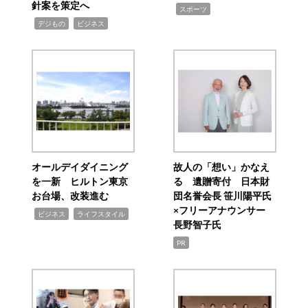
針案を策定へ
,
スポーツ
,
,
デジもの
ビジネス
オールデイダイニング
故人の「想い」かなえ
を一新 ヒルトン東京
る 遺贈寄付 日本財
お台場、改装進む
団名誉会長 笹川陽平氏
×フリーアナウンサー
,
,
ビジネス
ライフスタイル
長野智子氏
PR