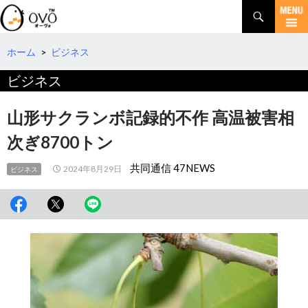
検
索
コ
ン
テ
ホーム
>
ビジネス
ン
ビジネス
ツ
へ
移
山形サクランボ記録的不作 高温被害相
動
次ぎ8700トン
共同通信 47NEWS
2024年8月29日
ビジネス