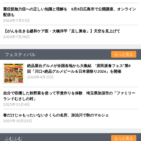
重症筋無力症への正しい知識と理解を 8月8日広島市で公開講座、オンライン
配信も
2026年7月31日
【がんを生きる緩和ケア医・大橋洋平「足し算命」】天空を見上げて
2026年7月28日
フェスティバル
もっと見る
絶品屋台グルメが全国各地から大集結 “庶民派食フェス”第4
回「川口×絶品グルメビール＆日本酒祭り2026」を開催
2026年4月15日
自分で収穫した秋野菜を使って芋煮作りを体験 埼玉県加須市の「ファミリー
ランドむさしの村」
2025年11月4日
春だけじゃもったいないさくらの名所、加治川で秋のマルシェ
2025年10月23日
ふむふむ
もっと見る