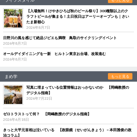
【入場無料！けやきひろば秋のビール祭り】300種類以上のク
ラフトビールが集まる！土日祝日はアーリーオープンも｜さい
たま新都心
2026年8月7日
日野川の風を感じて絶品ジビエも満喫 鳥取のサイクリングイベント
2026年8月7日
オールデイダイニングを一新 ヒルトン東京お台場、改装進む
2026年8月7日
まめ学
もっと見る
写真に埋まっている位置情報はおっかないのか 【岡嶋教授の
デジタル指南】
2026年7月22日
ゼロトラストって何？ 【岡嶋教授のデジタル指南】
2026年6月18日
きっと大平元首相は泣いている 【政眼鏡（せいがんきょう）－本田雅俊の政
治コラム】